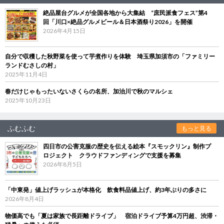
絶品屋台グルメが全国各地から大集結 “庶民派食フェス”第4
回「川口×絶品グルメビール＆日本酒祭り2026」を開催
2026年4月15日
自分で収穫した秋野菜を使って芋煮作りを体験 埼玉県加須市の「ファミリー
ランドむさしの村」
2025年11月4日
春だけじゃもったいないさくらの名所、加治川で秋のマルシェ
2025年10月23日
ふむふむ
もっと見る
四日市の公害克服の歴史を伝える絵本『スモックリン』制作プ
ロジェクト クラウドファンディングで支援を募集
2026年8月5日
「中東発」値上げラッシュが本格化 飲食料品値上げ、約3年ぶりの多さに
2026年8月4日
物価高でも「夏は家族で長距離ドライブ」 宿泊ドライブ予算4万円超、渋滞・