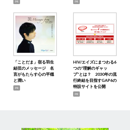
PR
PR
「ことだま」宿る羽生
HIV/エイズにまつわる6
結弦のメッセージ 名
つの“理解のギャッ
言がもたらす心の平穏
プ”とは？ 2030年の流
と潤い
行終結を目指すGAP6の
特設サイトを公開
PR
PR