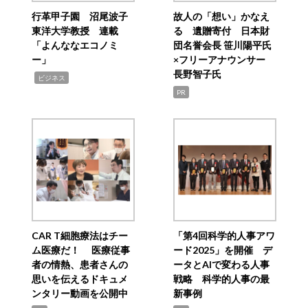
行革甲子園 沼尾波子
故人の「想い」かなえ
東洋大学教授 連載
る 遺贈寄付 日本財
「よんななエコノミ
団名誉会長 笹川陽平氏
ー」
×フリーアナウンサー
長野智子氏
,
ビジネス
PR
CAR T細胞療法はチー
「第4回科学的人事アワ
ム医療だ！ 医療従事
ード2025」を開催 デ
者の情熱、患者さんの
ータとAIで変わる人事
思いを伝えるドキュメ
戦略 科学的人事の最
ンタリー動画を公開中
新事例