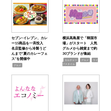
セブン‐イレブン、カレ
横浜高島屋で「韓国市
ー15商品を一斉投入
場」がスタート 人気
名店監修から冷製うど
グルメから雑貨まで約
んまで“夏のカレーフェ
30ブランドが集結
ス”を開催中
,
,
,
カルチャー
グルメ
ライ
フスタイル
,
グルメ