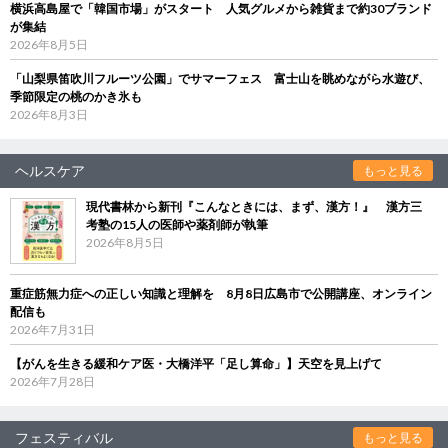
横浜高島屋で「韓国市場」がスタート 人気グルメから雑貨まで約30ブランド
が集結
2026年8月5日
「山梨県笛吹川フルーツ公園」でサマーフェス 富士山を眺めながら水遊び、
季節限定の桃のかき氷も
2026年8月3日
ヘルスケア
もっと見る
現代書林から新刊『こんなときには、まず、漢方！』 漢方三
考塾の15人の医師や薬剤師が執筆
2026年8月5日
重症筋無力症への正しい知識と理解を 8月8日広島市で公開講座、オンライン
配信も
2026年7月31日
【がんを生きる緩和ケア医・大橋洋平「足し算命」】天空を見上げて
2026年7月28日
フェスティバル
もっと見る