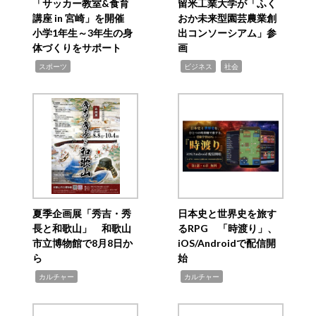
「サッカー教室&食育
留米工業大学が「ふく
講座 in 宮崎」を開催
おか未来型園芸農業創
小学1年生～3年生の身
出コンソーシアム」参
体づくりをサポート
画
,
,
,
スポーツ
ビジネス
社会
夏季企画展「秀吉・秀
日本史と世界史を旅す
長と和歌山」 和歌山
るRPG 「時渡り」、
市立博物館で8月8日か
iOS/Androidで配信開
ら
始
,
,
カルチャー
カルチャー