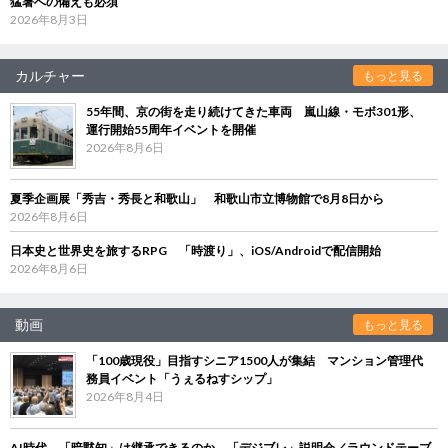
猛暑への備えも必須
2026年8月3日
カルチャー
もっと見る
55年間、京の街を走り続けてきた車両 嵐山線・モボ301形、
運行開始55周年イベントを開催
2026年8月6日
夏季企画展「秀吉・秀長と和歌山」 和歌山市立博物館で8月8日から
2026年8月6日
日本史と世界史を旅するRPG 「時渡り」、iOS/Androidで配信開始
2026年8月6日
動画
もっと見る
「100歳現役」目指すシニア1500人が集結 マンション管理代
務員イベント「うぇるねすシップ」
2026年8月4日
AI時代、「暗黙知」は継承できるのか 「デジブレ」説明会／ラウンドテーブ