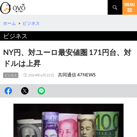
検
索
コ
ン
テ
ホーム
>
ビジネス
ン
ビジネス
ツ
へ
移
NY円、対ユーロ最安値圏 171円台、対
動
ドルは上昇
共同通信 47NEWS
2024年6月25日
ビジネス