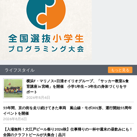
ライフスタイル
もっと見る
横浜F・マリノス×日清オイリオグループ、「サッカー教室&食
育講座 in 宮崎」を開催 小学1年生～3年生の身体づくりをサ
ポート
2026年8月6日
55年間、京の街を走り続けてきた車両 嵐山線・モボ301形、運行開始55周年
イベントを開催
2026年8月6日
【入場無料！大江戸ビール祭り2026秋】仕事帰りの一杯や週末の昼飲みにも！
全国のクラフトビールが大集合｜品川