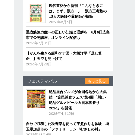
現代書林から新刊『こんなときに
は、まず、漢方！』 漢方三考塾の
15人の医師や薬剤師が執筆
2026年8月5日
重症筋無力症への正しい知識と理解を 8月8日広島
市で公開講座、オンライン配信も
2026年7月31日
【がんを生きる緩和ケア医・大橋洋平「足し算
命」】天空を見上げて
2026年7月28日
フェスティバル
もっと見る
絶品屋台グルメが全国各地から大集
結 “庶民派食フェス”第4回「川口×
絶品グルメビール＆日本酒祭り
2026」を開催
2026年4月15日
自分で収穫した秋野菜を使って芋煮作りを体験 埼
玉県加須市の「ファミリーランドむさしの村」
2025年11月4日