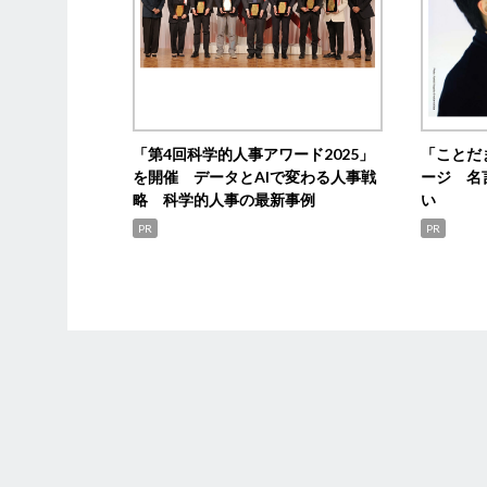
「第4回科学的人事アワード2025」
「ことだ
を開催 データとAIで変わる人事戦
ージ 名
略 科学的人事の最新事例
い
PR
PR