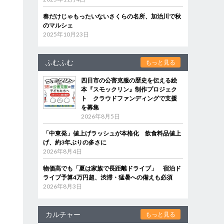
春だけじゃもったいないさくらの名所、加治川で秋
のマルシェ
2025年10月23日
ふむふむ
もっと見る
四日市の公害克服の歴史を伝える絵
本『スモックリン』制作プロジェク
ト クラウドファンディングで支援
を募集
2026年8月5日
「中東発」値上げラッシュが本格化 飲食料品値上
げ、約3年ぶりの多さに
2026年8月4日
物価高でも「夏は家族で長距離ドライブ」 宿泊ド
ライブ予算4万円超、渋滞・猛暑への備えも必須
2026年8月3日
カルチャー
もっと見る