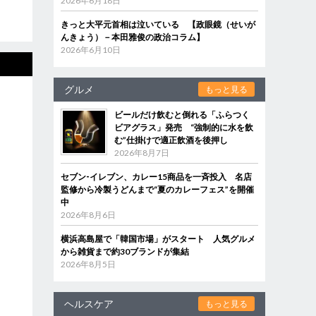
2026年6月18日
きっと大平元首相は泣いている 【政眼鏡（せいが
んきょう）－本田雅俊の政治コラム】
2026年6月10日
グルメ
もっと見る
ビールだけ飲むと倒れる「ふらつく
ビアグラス」発売 “強制的に水を飲
む”仕掛けで適正飲酒を後押し
2026年8月7日
セブン‐イレブン、カレー15商品を一斉投入 名店
監修から冷製うどんまで“夏のカレーフェス”を開催
中
2026年8月6日
横浜高島屋で「韓国市場」がスタート 人気グルメ
から雑貨まで約30ブランドが集結
2026年8月5日
ヘルスケア
もっと見る