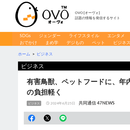
OVO [オーヴォ]
話題の情報を発信するサイト
コンテンツへ移動
検
SDGs
ジェンダー
ライフスタイル
エンタメ
索
おでかけ
まめ学
デジもの
ペット
ビジネ
ホーム
>
ビジネス
ビジネス
有害鳥獣、ペットフードに、年内
の負担軽く
共同通信 47NEWS
2024年6月25日
ビジネス