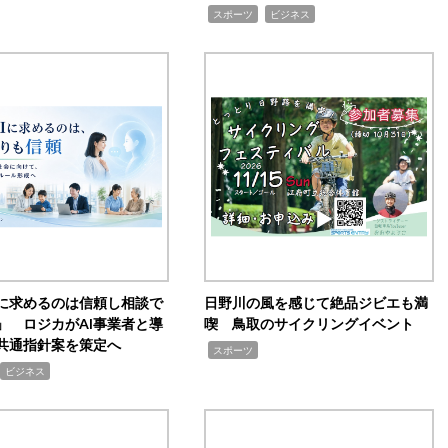
,
,
スポーツ
ビジネス
Iに求めるのは信頼し相談で
日野川の風を感じて絶品ジビエも満
」 ロジカがAI事業者と導
喫 鳥取のサイクリングイベント
共通指針案を策定へ
,
スポーツ
ビジネス