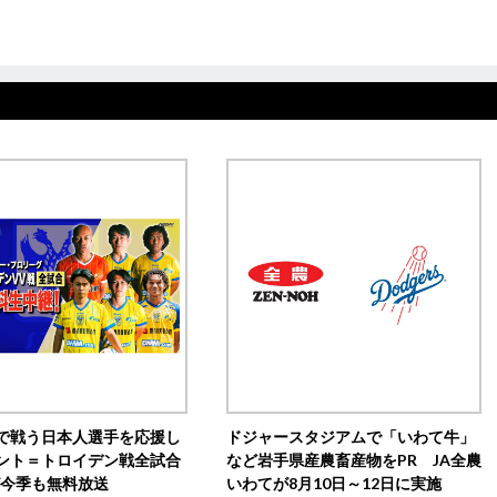
で戦う日本人選手を応援し
ドジャースタジアムで「いわて牛」
ント＝トロイデン戦全試合
など岩手県産農畜産物をPR JA全農
0が今季も無料放送
いわてが8月10日～12日に実施