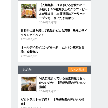
【入場無料！けやきひろば秋のビー
ル祭り】300種類以上のクラフトビー
ルが集まる！土日祝日はアーリーオ
ープンも｜さいたま新都心
2026年8月7日
日野川の風を感じて絶品ジビエも満喫 鳥取のサイ
クリングイベント
2026年8月7日
オールデイダイニングを一新 ヒルトン東京お台
場、改装進む
2026年8月7日
まめ学
もっと見る
写真に埋まっている位置情報はおっ
かないのか 【岡嶋教授のデジタル
指南】
2026年7月22日
ゼロトラストって何？ 【岡嶋教授のデジタル指
南】