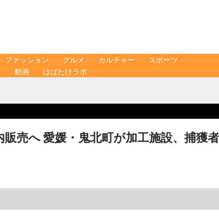
ファッション
グルメ
カルチャー
スポーツ
ス
動画
はばたけラボ
販売へ 愛媛・鬼北町が加工施設、捕獲