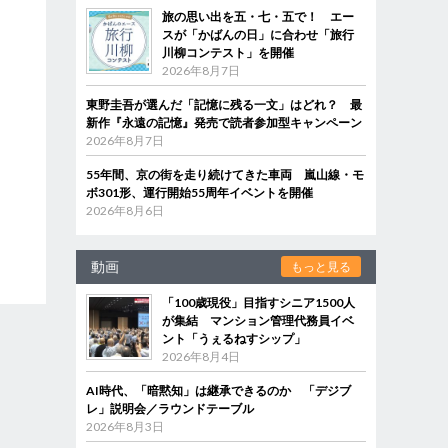
旅の思い出を五・七・五で！ エー
スが「かばんの日」に合わせ「旅行
川柳コンテスト」を開催
2026年8月7日
東野圭吾が選んだ「記憶に残る一文」はどれ？ 最
新作『永遠の記憶』発売で読者参加型キャンペーン
2026年8月7日
55年間、京の街を走り続けてきた車両 嵐山線・モ
ボ301形、運行開始55周年イベントを開催
2026年8月6日
動画
もっと見る
「100歳現役」目指すシニア1500人
が集結 マンション管理代務員イベ
ント「うぇるねすシップ」
2026年8月4日
AI時代、「暗黙知」は継承できるのか 「デジブ
レ」説明会／ラウンドテーブル
2026年8月3日