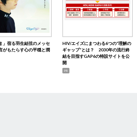
ま」宿る羽生結弦のメッセ
HIV/エイズにまつわる6つの“理解の
言がもたらす心の平穏と潤
ギャップ”とは？ 2030年の流行終
結を目指すGAP6の特設サイトを公
開
PR