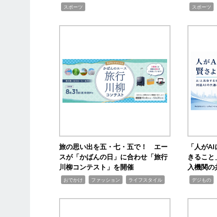
,
,
スポーツ
スポーツ
旅の思い出を五・七・五で！ エー
「人がA
スが「かばんの日」に合わせ「旅行
きること
川柳コンテスト」を開催
入機関の
,
,
,
,
,
おでかけ
ファッション
ライフスタイル
デジもの