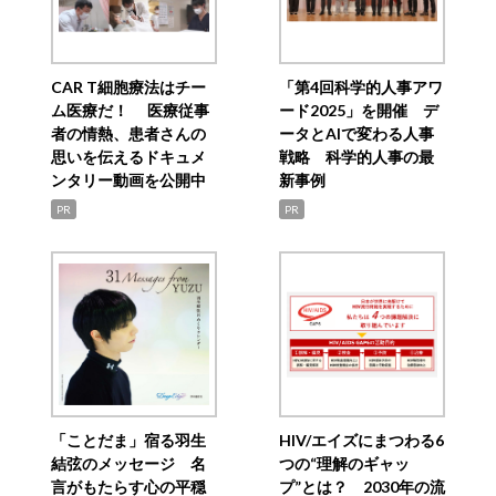
CAR T細胞療法はチー
「第4回科学的人事アワ
ム医療だ！ 医療従事
ード2025」を開催 デ
者の情熱、患者さんの
ータとAIで変わる人事
思いを伝えるドキュメ
戦略 科学的人事の最
ンタリー動画を公開中
新事例
PR
PR
「ことだま」宿る羽生
HIV/エイズにまつわる6
結弦のメッセージ 名
つの“理解のギャッ
言がもたらす心の平穏
プ”とは？ 2030年の流