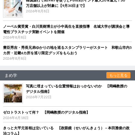
韓国旅行でau PAYを使うとPontaポイント最大20％還元！30
万店舗以上が対象に【9月30日まで】
2026年8月8日
ノーベル賞受賞・白川英樹博士が小中高生を直接指導 名城大学が講演会と導
電性プラスチック実験イベントを開催
2026年8月8日
豊臣秀吉・秀長兄弟ゆかりの地を巡るスタンプラリーがスタート 和歌山市内5
カ所・近畿6カ所を巡り限定グッズをもらおう
2026年8月8日
まめ学
もっと見る
写真に埋まっている位置情報はおっかないのか 【岡嶋教授の
デジタル指南】
2026年7月22日
ゼロトラストって何？ 【岡嶋教授のデジタル指南】
2026年6月18日
きっと大平元首相は泣いている 【政眼鏡（せいがんきょう）－本田雅俊の政
治コラム】