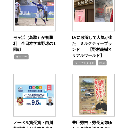
弓ヶ浜（鳥取）が初勝
LVに敗訴して人気が出
利 全日本学童野球の1
た ミルクティーブラ
回戦
ンド 【野村義樹✕
リアルワールド】
,
スポーツ
,
,
ライフスタイル
社会
ノーベル賞受賞・白川
豊臣秀吉・秀長兄弟ゆ