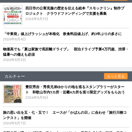
四日市の公害克服の歴史を伝える絵本『スモックリン』制作プ
ロジェクト クラウドファンディングで支援を募集
2026年8月5日
「中東発」値上げラッシュが本格化 飲食料品値上げ、約3年ぶりの多さに
2026年8月4日
物価高でも「夏は家族で長距離ドライブ」 宿泊ドライブ予算4万円超、渋滞・
猛暑への備えも必須
2026年8月3日
カルチャー
もっと見る
豊臣秀吉・秀長兄弟ゆかりの地を巡るスタンプラリーがスター
ト 和歌山市内5カ所・近畿6カ所を巡り限定グッズをもらおう
2026年8月8日
旅の思い出を五・七・五で！ エースが「かばんの日」に合わせ「旅行川柳コ
ンテスト」を開催
2026年8月7日