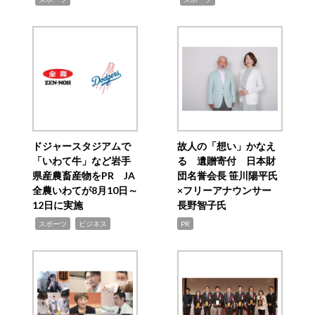
ドジャースタジアムで
故人の「想い」かなえ
「いわて牛」など岩手
る 遺贈寄付 日本財
県産農畜産物をPR JA
団名誉会長 笹川陽平氏
全農いわてが8月10日～
×フリーアナウンサー
12日に実施
長野智子氏
,
,
スポーツ
ビジネス
PR