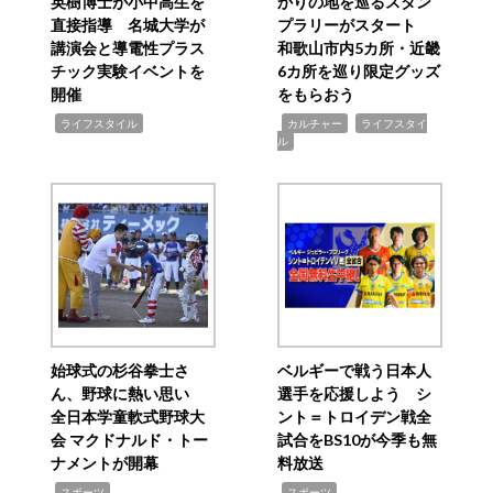
英樹博士が小中高生を
かりの地を巡るスタン
直接指導 名城大学が
プラリーがスタート
講演会と導電性プラス
和歌山市内5カ所・近畿
チック実験イベントを
6カ所を巡り限定グッズ
開催
をもらおう
,
,
,
ライフスタイル
カルチャー
ライフスタイ
ル
始球式の杉谷拳士さ
ベルギーで戦う日本人
ん、野球に熱い思い
選手を応援しよう シ
全日本学童軟式野球大
ント＝トロイデン戦全
会 マクドナルド・トー
試合をBS10が今季も無
ナメントが開幕
料放送
,
,
スポーツ
スポーツ