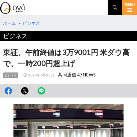
検
索
コ
ン
テ
ホーム
>
ビジネス
ン
ビジネス
ツ
へ
移
東証、午前終値は3万9001円 米ダウ高
動
で、一時200円超上げ
共同通信 47NEWS
2024年6月25日
ビジネス