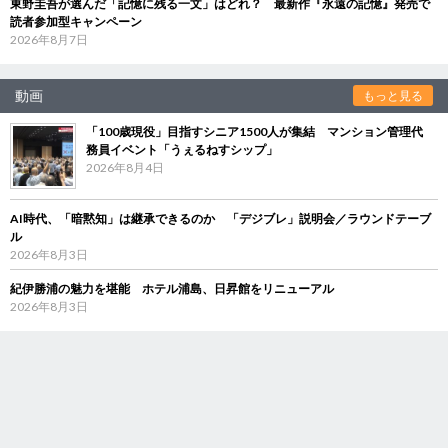
東野圭吾が選んだ「記憶に残る一文」はどれ？ 最新作『永遠の記憶』発売で
読者参加型キャンペーン
2026年8月7日
動画
もっと見る
「100歳現役」目指すシニア1500人が集結 マンション管理代
務員イベント「うぇるねすシップ」
2026年8月4日
AI時代、「暗黙知」は継承できるのか 「デジブレ」説明会／ラウンドテーブ
ル
2026年8月3日
紀伊勝浦の魅力を堪能 ホテル浦島、日昇館をリニューアル
2026年8月3日