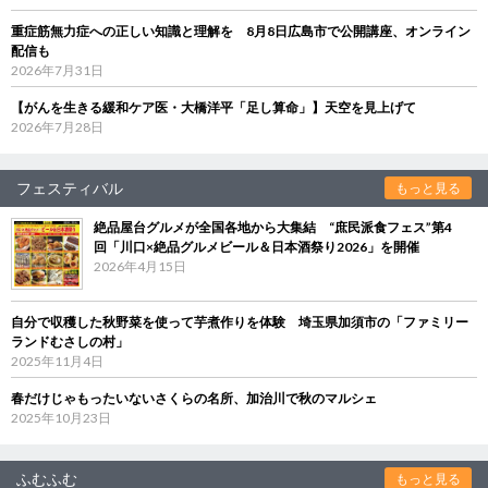
重症筋無力症への正しい知識と理解を 8月8日広島市で公開講座、オンライン
配信も
2026年7月31日
【がんを生きる緩和ケア医・大橋洋平「足し算命」】天空を見上げて
2026年7月28日
フェスティバル
もっと見る
絶品屋台グルメが全国各地から大集結 “庶民派食フェス”第4
回「川口×絶品グルメビール＆日本酒祭り2026」を開催
2026年4月15日
自分で収穫した秋野菜を使って芋煮作りを体験 埼玉県加須市の「ファミリー
ランドむさしの村」
2025年11月4日
春だけじゃもったいないさくらの名所、加治川で秋のマルシェ
2025年10月23日
ふむふむ
もっと見る