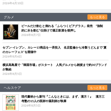
2026年6月10日
グルメ
もっと見る
ビールだけ飲むと倒れる「ふらつくビアグラス」発売 “強制
的に水を飲む”仕掛けで適正飲酒を後押し
2026年8月7日
セブン‐イレブン、カレー15商品を一斉投入 名店監修から冷製うどんまで“夏
のカレーフェス”を開催中
2026年8月6日
横浜高島屋で「韓国市場」がスタート 人気グルメから雑貨まで約30ブランド
が集結
2026年8月5日
ヘルスケア
もっと見る
現代書林から新刊『こんなときには、まず、漢方！』 漢方三
考塾の15人の医師や薬剤師が執筆
2026年8月5日