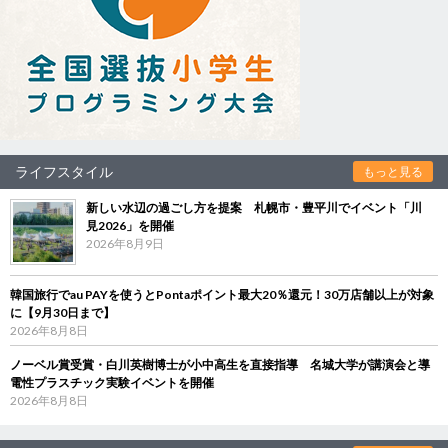
ライフスタイル
もっと見る
新しい水辺の過ごし方を提案 札幌市・豊平川でイベント「川
見2026」を開催
2026年8月9日
韓国旅行でau PAYを使うとPontaポイント最大20％還元！30万店舗以上が対象
に【9月30日まで】
2026年8月8日
ノーベル賞受賞・白川英樹博士が小中高生を直接指導 名城大学が講演会と導
電性プラスチック実験イベントを開催
2026年8月8日