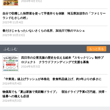
2026年4月15日
自分で収穫した秋野菜を使って芋煮作りを体験 埼玉県加須市の「ファミリー
ランドむさしの村」
2025年11月4日
春だけじゃもったいないさくらの名所、加治川で秋のマルシェ
2025年10月23日
ふむふむ
もっと見る
四日市の公害克服の歴史を伝える絵本『スモックリン』制作プ
ロジェクト クラウドファンディングで支援を募集
2026年8月5日
「中東発」値上げラッシュが本格化 飲食料品値上げ、約3年ぶりの多さに
2026年8月4日
物価高でも「夏は家族で長距離ドライブ」 宿泊ドライブ予算4万円超、渋滞・
猛暑への備えも必須
2026年8月3日