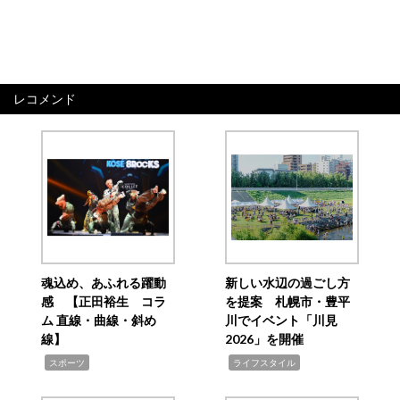
レコメンド
魂込め、あふれる躍動
新しい水辺の過ごし方
感 【正田裕生 コラ
を提案 札幌市・豊平
ム 直線・曲線・斜め
川でイベント「川見
線】
2026」を開催
,
,
スポーツ
ライフスタイル