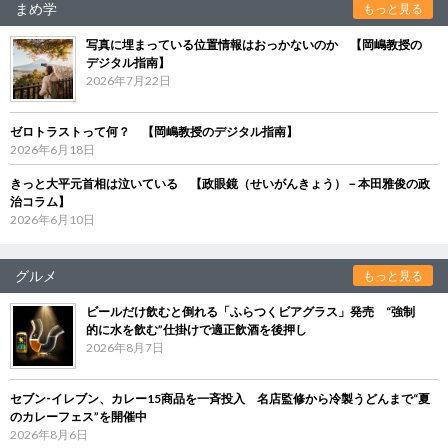
まめ学
もっと見る
写真に埋まっている位置情報はおっかないのか 【岡嶋教授の
デジタル指南】
2026年7月22日
ゼロトラストって何？ 【岡嶋教授のデジタル指南】
2026年6月18日
きっと大平元首相は泣いている 【政眼鏡（せいがんきょう）－本田雅俊の政
治コラム】
2026年6月10日
グルメ
もっと見る
ビールだけ飲むと倒れる「ふらつくビアグラス」発売 “強制
的に水を飲む”仕掛けで適正飲酒を後押し
2026年8月7日
セブン‐イレブン、カレー15商品を一斉投入 名店監修から冷製うどんまで“夏
のカレーフェス”を開催中
2026年8月6日