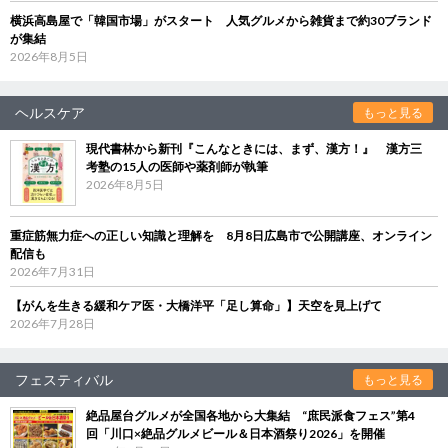
横浜高島屋で「韓国市場」がスタート 人気グルメから雑貨まで約30ブランド
が集結
2026年8月5日
ヘルスケア
もっと見る
現代書林から新刊『こんなときには、まず、漢方！』 漢方三
考塾の15人の医師や薬剤師が執筆
2026年8月5日
重症筋無力症への正しい知識と理解を 8月8日広島市で公開講座、オンライン
配信も
2026年7月31日
【がんを生きる緩和ケア医・大橋洋平「足し算命」】天空を見上げて
2026年7月28日
フェスティバル
もっと見る
絶品屋台グルメが全国各地から大集結 “庶民派食フェス”第4
回「川口×絶品グルメビール＆日本酒祭り2026」を開催