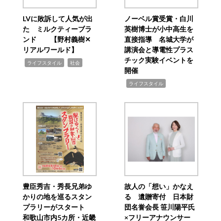
LVに敗訴して人気が出
ノーベル賞受賞・白川
た ミルクティーブラ
英樹博士が小中高生を
ンド 【野村義樹✕
直接指導 名城大学が
リアルワールド】
講演会と導電性プラス
チック実験イベントを
,
,
ライフスタイル
社会
開催
,
ライフスタイル
豊臣秀吉・秀長兄弟ゆ
故人の「想い」かなえ
かりの地を巡るスタン
る 遺贈寄付 日本財
プラリーがスタート
団名誉会長 笹川陽平氏
和歌山市内5カ所・近畿
×フリーアナウンサー