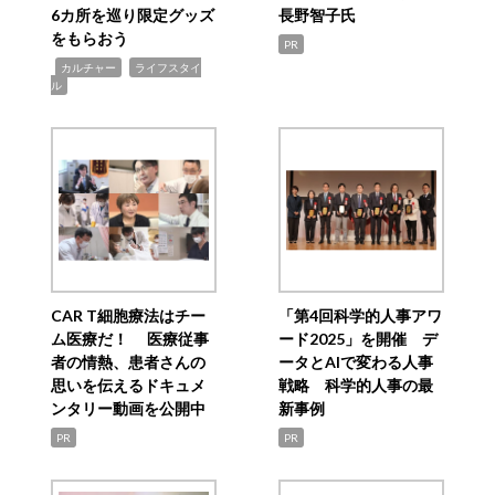
6カ所を巡り限定グッズ
長野智子氏
をもらおう
PR
,
,
カルチャー
ライフスタイ
ル
CAR T細胞療法はチー
「第4回科学的人事アワ
ム医療だ！ 医療従事
ード2025」を開催 デ
者の情熱、患者さんの
ータとAIで変わる人事
思いを伝えるドキュメ
戦略 科学的人事の最
ンタリー動画を公開中
新事例
PR
PR