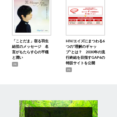
「ことだま」宿る羽生
HIV/エイズにまつわる6
結弦のメッセージ 名
つの“理解のギャッ
言がもたらす心の平穏
プ”とは？ 2030年の流
と潤い
行終結を目指すGAP6の
特設サイトを公開
PR
PR