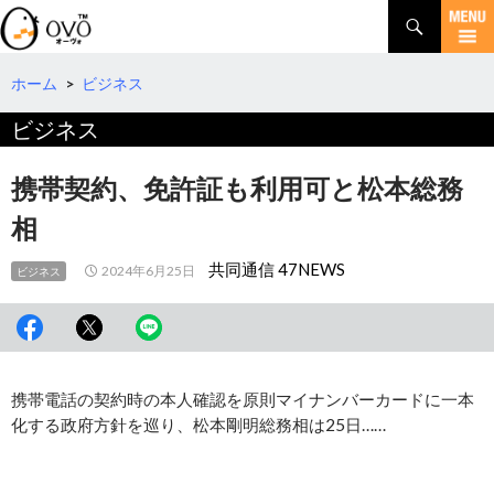
検
索
コ
ン
テ
ホーム
>
ビジネス
ン
ビジネス
ツ
へ
移
携帯契約、免許証も利用可と松本総務
動
相
共同通信 47NEWS
2024年6月25日
ビジネス
携帯電話の契約時の本人確認を原則マイナンバーカードに一本
化する政府方針を巡り、松本剛明総務相は25日……