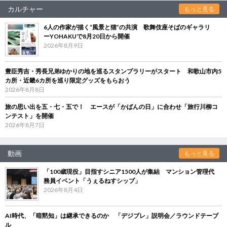
カルチャー
もっと見る
6人の作家が描く“風景と猫”の共演 歌舞伎座そばのギャラリ
ーYOHAKUで8月20日から開催
2026年8月9日
豊臣秀吉・秀長兄弟ゆかりの地を巡るスタンプラリーがスタート 和歌山市内5
カ所・近畿6カ所を巡り限定グッズをもらおう
2026年8月8日
旅の思い出を五・七・五で！ エースが「かばんの日」に合わせ「旅行川柳コ
ンテスト」を開催
2026年8月7日
動画
もっと見る
「100歳現役」目指すシニア1500人が集結 マンション管理代
務員イベント「うぇるねすシップ」
2026年8月4日
AI時代、「暗黙知」は継承できるのか 「デジブレ」説明会／ラウンドテーブ
ル