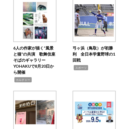
6人の作家が描く“風景
弓ヶ浜（鳥取）が初勝
と猫”の共演 歌舞伎座
利 全日本学童野球の1
そばのギャラリー
回戦
YOHAKUで8月20日か
,
スポーツ
ら開催
,
カルチャー