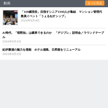
動画
もっと見る
「100歳現役」目指すシニア1500人が集結 マンション管理代
務員イベント「うぇるねすシップ」
2026年8月4日
AI時代、「暗黙知」は継承できるのか 「デジブレ」説明会／ラウンドテーブ
ル
2026年8月3日
紀伊勝浦の魅力を堪能 ホテル浦島、日昇館をリニューアル
2026年8月3日