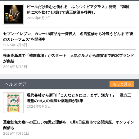
ビールだけ飲むと倒れる「ふらつくビアグラス」発売 “強制
的に水を飲む”仕掛けで適正飲酒を後押し
2026年8月7日
セブン‐イレブン、カレー15商品を一斉投入 名店監修から冷製うどんまで“夏
のカレーフェス”を開催中
2026年8月6日
横浜高島屋で「韓国市場」がスタート 人気グルメから雑貨まで約30ブランド
が集結
2026年8月5日
ヘルスケア
もっと見る
現代書林から新刊『こんなときには、まず、漢方！』 漢方三
考塾の15人の医師や薬剤師が執筆
2026年8月5日
重症筋無力症への正しい知識と理解を 8月8日広島市で公開講座、オンライン
配信も
2026年7月31日