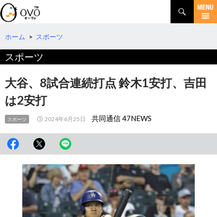
検
索
コ
ン
テ
ホーム
>
スポーツ
ン
スポーツ
ツ
へ
移
大谷、8試合連続打点 鈴木1安打、吉田
動
は2安打
共同通信 47NEWS
2024年6月25日
スポーツ