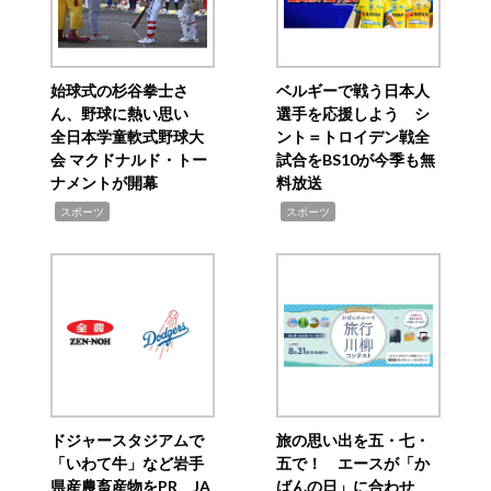
始球式の杉谷拳士さ
ベルギーで戦う日本人
ん、野球に熱い思い
選手を応援しよう シ
全日本学童軟式野球大
ント＝トロイデン戦全
会 マクドナルド・トー
試合をBS10が今季も無
ナメントが開幕
料放送
,
,
スポーツ
スポーツ
ドジャースタジアムで
旅の思い出を五・七・
「いわて牛」など岩手
五で！ エースが「か
県産農畜産物をPR JA
ばんの日」に合わせ