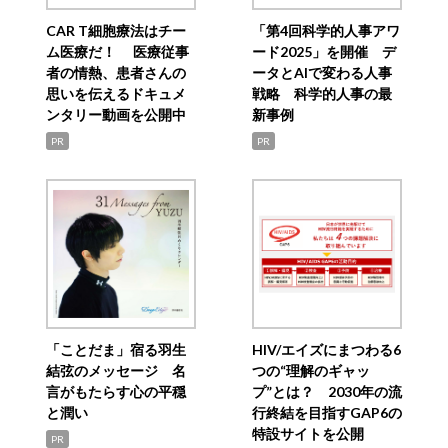
CAR T細胞療法はチー
「第4回科学的人事アワ
ム医療だ！ 医療従事
ード2025」を開催 デ
者の情熱、患者さんの
ータとAIで変わる人事
思いを伝えるドキュメ
戦略 科学的人事の最
ンタリー動画を公開中
新事例
PR
PR
「ことだま」宿る羽生
HIV/エイズにまつわる6
結弦のメッセージ 名
つの“理解のギャッ
言がもたらす心の平穏
プ”とは？ 2030年の流
と潤い
行終結を目指すGAP6の
特設サイトを公開
PR