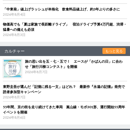
「中東発」値上げラッシュが本格化 飲食料品値上げ、約3年ぶりの多さに
2026年8月4日
物価高でも「夏は家族で長距離ドライブ」 宿泊ドライブ予算4万円超、渋滞・
猛暑への備えも必須
2026年8月3日
カルチャー
もっと見る
旅の思い出を五・七・五で！ エースが「かばんの日」に合わ
せ「旅行川柳コンテスト」を開催
2026年8月7日
東野圭吾が選んだ「記憶に残る一文」はどれ？ 最新作『永遠の記憶』発売で
読者参加型キャンペーン
2026年8月7日
55年間、京の街を走り続けてきた車両 嵐山線・モボ301形、運行開始55周年
イベントを開催
2026年8月6日