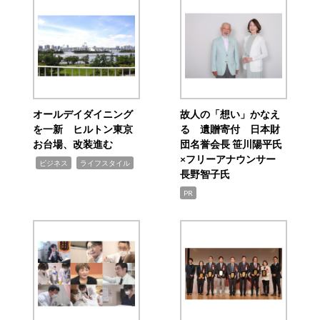
オールデイダイニング
故人の「想い」かなえ
を一新 ヒルトン東京
る 遺贈寄付 日本財
お台場、改装進む
団名誉会長 笹川陽平氏
×フリーアナウンサー
,
,
ビジネス
ライフスタイル
長野智子氏
PR