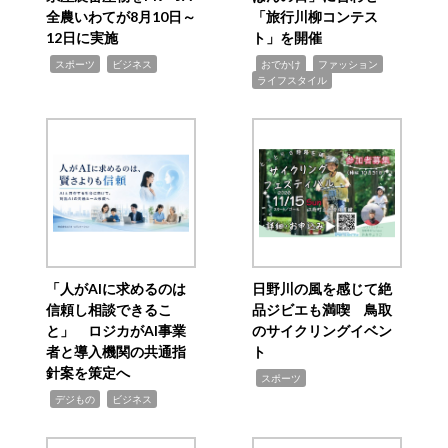
全農いわてが8月10日～
「旅行川柳コンテス
12日に実施
ト」を開催
,
,
,
,
,
スポーツ
ビジネス
おでかけ
ファッション
ライフスタイル
「人がAIに求めるのは
日野川の風を感じて絶
信頼し相談できるこ
品ジビエも満喫 鳥取
と」 ロジカがAI事業
のサイクリングイベン
者と導入機関の共通指
ト
針案を策定へ
,
スポーツ
,
,
デジもの
ビジネス