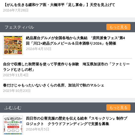
【がんを生きる緩和ケア医・大橋洋平「足し算命」】天空を見上げて
2026年7月28日
フェスティバル
もっと見る
絶品屋台グルメが全国各地から大集結 “庶民派食フェス”第4
回「川口×絶品グルメビール＆日本酒祭り2026」を開催
2026年4月15日
自分で収穫した秋野菜を使って芋煮作りを体験 埼玉県加須市の「ファミリー
ランドむさしの村」
2025年11月4日
春だけじゃもったいないさくらの名所、加治川で秋のマルシェ
2025年10月23日
ふむふむ
もっと見る
四日市の公害克服の歴史を伝える絵本『スモックリン』制作プ
ロジェクト クラウドファンディングで支援を募集
2026年8月5日