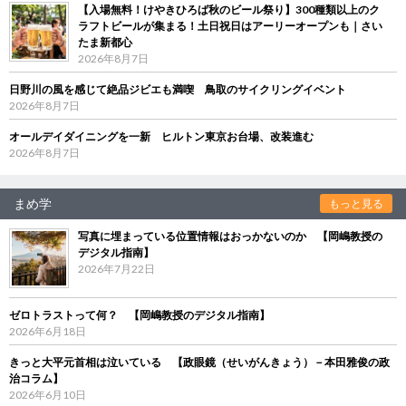
【入場無料！けやきひろば秋のビール祭り】300種類以上のク
ラフトビールが集まる！土日祝日はアーリーオープンも｜さい
たま新都心
2026年8月7日
日野川の風を感じて絶品ジビエも満喫 鳥取のサイクリングイベント
2026年8月7日
オールデイダイニングを一新 ヒルトン東京お台場、改装進む
2026年8月7日
まめ学
もっと見る
写真に埋まっている位置情報はおっかないのか 【岡嶋教授の
デジタル指南】
2026年7月22日
ゼロトラストって何？ 【岡嶋教授のデジタル指南】
2026年6月18日
きっと大平元首相は泣いている 【政眼鏡（せいがんきょう）－本田雅俊の政
治コラム】
2026年6月10日