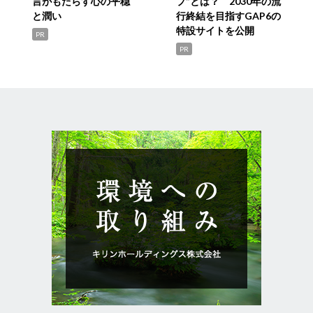
言がもたらす心の平穏
プ”とは？ 2030年の流
と潤い
行終結を目指すGAP6の
特設サイトを公開
PR
PR