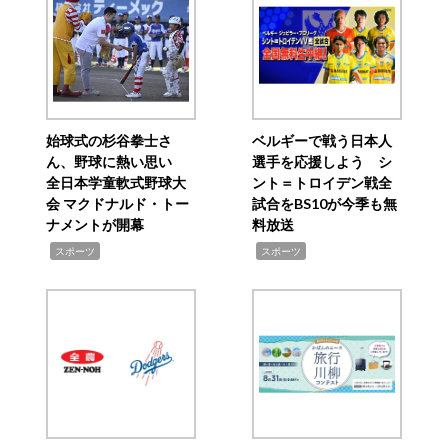
始球式の杉谷拳士さ
ベルギーで戦う日本人
ん、野球に熱い思い
選手を応援しよう シ
全日本学童軟式野球大
ント＝トロイデン戦全
会 マクドナルド・トー
試合をBS10が今季も無
ナメントが開幕
料放送
,
,
スポーツ
スポーツ