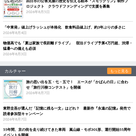
四日市の公害克服の歴史を伝える絵本『スモックリン』制作プ
ロジェクト クラウドファンディングで支援を募集
2026年8月5日
「中東発」値上げラッシュが本格化 飲食料品値上げ、約3年ぶりの多さに
2026年8月4日
物価高でも「夏は家族で長距離ドライブ」 宿泊ドライブ予算4万円超、渋滞・
猛暑への備えも必須
2026年8月3日
カルチャー
もっと見る
旅の思い出を五・七・五で！ エースが「かばんの日」に合わ
せ「旅行川柳コンテスト」を開催
2026年8月7日
東野圭吾が選んだ「記憶に残る一文」はどれ？ 最新作『永遠の記憶』発売で
読者参加型キャンペーン
2026年8月7日
55年間、京の街を走り続けてきた車両 嵐山線・モボ301形、運行開始55周年
イベントを開催