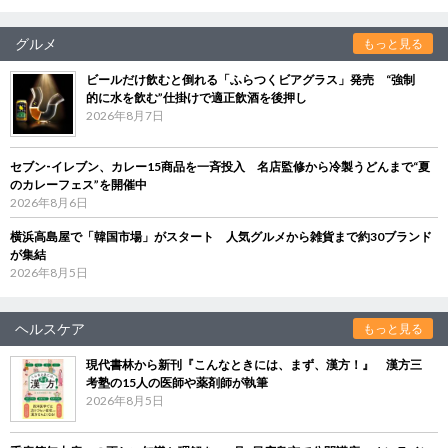
グルメ
もっと見る
ビールだけ飲むと倒れる「ふらつくビアグラス」発売 “強制
的に水を飲む”仕掛けで適正飲酒を後押し
2026年8月7日
セブン‐イレブン、カレー15商品を一斉投入 名店監修から冷製うどんまで“夏
のカレーフェス”を開催中
2026年8月6日
横浜高島屋で「韓国市場」がスタート 人気グルメから雑貨まで約30ブランド
が集結
2026年8月5日
ヘルスケア
もっと見る
現代書林から新刊『こんなときには、まず、漢方！』 漢方三
考塾の15人の医師や薬剤師が執筆
2026年8月5日