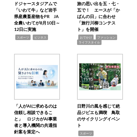
ドジャースタジアムで
旅の思い出を五・七・
「いわて牛」など岩手
五で！ エースが「か
県産農畜産物をPR JA
ばんの日」に合わせ
全農いわてが8月10日～
「旅行川柳コンテス
12日に実施
ト」を開催
,
,
,
,
,
スポーツ
ビジネス
おでかけ
ファッション
ライフスタイル
「人がAIに求めるのは
日野川の風を感じて絶
信頼し相談できるこ
品ジビエも満喫 鳥取
と」 ロジカがAI事業
のサイクリングイベン
者と導入機関の共通指
ト
針案を策定へ
,
スポーツ