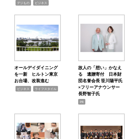
,
,
デジもの
ビジネス
オールデイダイニング
故人の「想い」かなえ
を一新 ヒルトン東京
る 遺贈寄付 日本財
お台場、改装進む
団名誉会長 笹川陽平氏
×フリーアナウンサー
,
,
ビジネス
ライフスタイル
長野智子氏
PR