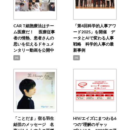
CAR T細胞療法はチー
「第4回科学的人事アワ
ム医療だ！ 医療従事
ード2025」を開催 デ
者の情熱、患者さんの
ータとAIで変わる人事
思いを伝えるドキュメ
戦略 科学的人事の最
ンタリー動画を公開中
新事例
PR
PR
「ことだま」宿る羽生
HIV/エイズにまつわる6
結弦のメッセージ 名
つの“理解のギャッ