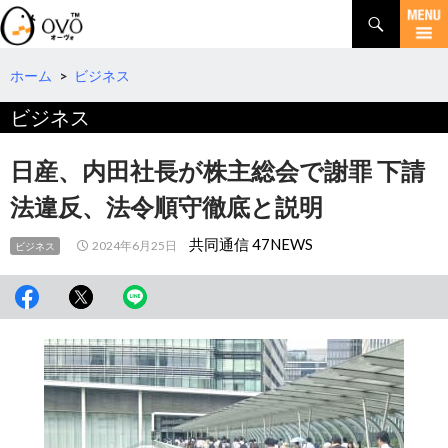
検
索
コ
ン
テ
ホーム
>
ビジネス
ン
ビジネス
ツ
へ
移
日産、内田社長が株主総会で謝罪 下請
動
法違反、法令順守徹底と説明
共同通信 47NEWS
2024年6月25日
ビジネス