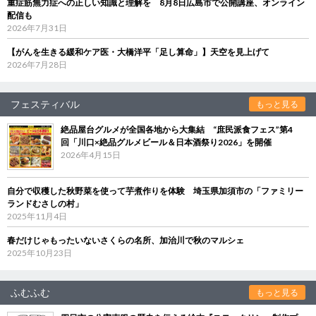
重症筋無力症への正しい知識と理解を 8月8日広島市で公開講座、オンライン
配信も
2026年7月31日
【がんを生きる緩和ケア医・大橋洋平「足し算命」】天空を見上げて
2026年7月28日
フェスティバル
もっと見る
絶品屋台グルメが全国各地から大集結 “庶民派食フェス”第4
回「川口×絶品グルメビール＆日本酒祭り2026」を開催
2026年4月15日
自分で収穫した秋野菜を使って芋煮作りを体験 埼玉県加須市の「ファミリー
ランドむさしの村」
2025年11月4日
春だけじゃもったいないさくらの名所、加治川で秋のマルシェ
2025年10月23日
ふむふむ
もっと見る