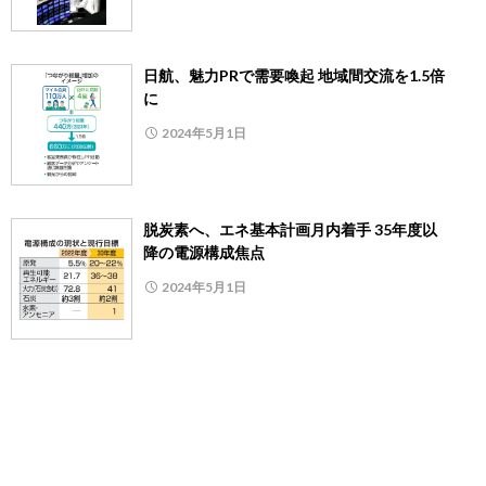
日航、魅力PRで需要喚起 地域間交流を1.5倍
に
2024年5月1日
脱炭素へ、エネ基本計画月内着手 35年度以
降の電源構成焦点
2024年5月1日