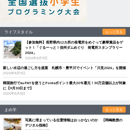
ライフスタイル
もっと見る
【参加無料】長野県内12カ所の発電所をめぐって豪華賞品をゲ
ット！「ぐるーっと！信州ダムめぐり 発電所スタンプラリー
2026」
2026年8月9日
新しい水辺の過ごし方を提案 札幌市・豊平川でイベント「川見2026」を開催
2026年8月9日
韓国旅行でau PAYを使うとPontaポイント最大20％還元！30万店舗以上が対象
に【9月30日まで】
2026年8月8日
まめ学
もっと見る
写真に埋まっている位置情報はおっかないのか 【岡嶋教授の
デジタル指南】