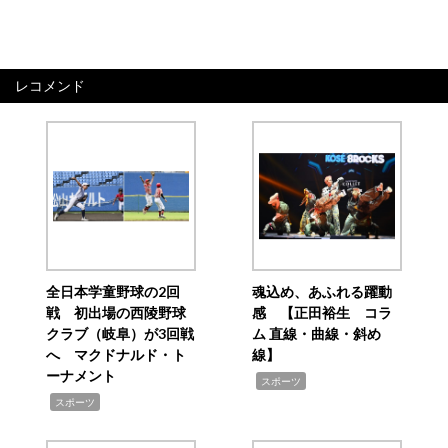
レコメンド
全日本学童野球の2回
魂込め、あふれる躍動
戦 初出場の西陵野球
感 【正田裕生 コラ
クラブ（岐阜）が3回戦
ム 直線・曲線・斜め
へ マクドナルド・ト
線】
ーナメント
,
スポーツ
,
スポーツ