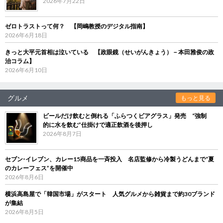
2026年7月22日
ゼロトラストって何？ 【岡嶋教授のデジタル指南】
2026年6月18日
きっと大平元首相は泣いている 【政眼鏡（せいがんきょう）－本田雅俊の政
治コラム】
2026年6月10日
グルメ
もっと見る
ビールだけ飲むと倒れる「ふらつくビアグラス」発売 “強制
的に水を飲む”仕掛けで適正飲酒を後押し
2026年8月7日
セブン‐イレブン、カレー15商品を一斉投入 名店監修から冷製うどんまで“夏
のカレーフェス”を開催中
2026年8月6日
横浜高島屋で「韓国市場」がスタート 人気グルメから雑貨まで約30ブランド
が集結
2026年8月5日