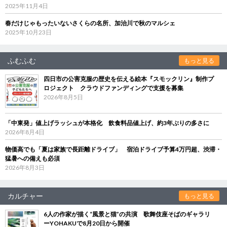
2025年11月4日
春だけじゃもったいないさくらの名所、加治川で秋のマルシェ
2025年10月23日
ふむふむ
もっと見る
四日市の公害克服の歴史を伝える絵本『スモックリン』制作プ
ロジェクト クラウドファンディングで支援を募集
2026年8月5日
「中東発」値上げラッシュが本格化 飲食料品値上げ、約3年ぶりの多さに
2026年8月4日
物価高でも「夏は家族で長距離ドライブ」 宿泊ドライブ予算4万円超、渋滞・
猛暑への備えも必須
2026年8月3日
カルチャー
もっと見る
6人の作家が描く“風景と猫”の共演 歌舞伎座そばのギャラリ
ーYOHAKUで8月20日から開催