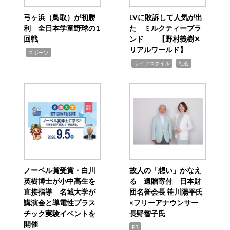
弓ヶ浜（鳥取）が初勝
LVに敗訴して人気が出
利 全日本学童野球の1
た ミルクティーブラ
回戦
ンド 【野村義樹✕
リアルワールド】
,
スポーツ
,
,
ライフスタイル
社会
ノーベル賞受賞・白川
故人の「想い」かなえ
英樹博士が小中高生を
る 遺贈寄付 日本財
直接指導 名城大学が
団名誉会長 笹川陽平氏
講演会と導電性プラス
×フリーアナウンサー
チック実験イベントを
長野智子氏
開催
PR