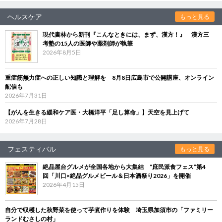
ヘルスケア
もっと見る
現代書林から新刊『こんなときには、まず、漢方！』 漢方三
考塾の15人の医師や薬剤師が執筆
2026年8月5日
重症筋無力症への正しい知識と理解を 8月8日広島市で公開講座、オンライン
配信も
2026年7月31日
【がんを生きる緩和ケア医・大橋洋平「足し算命」】天空を見上げて
2026年7月28日
フェスティバル
もっと見る
絶品屋台グルメが全国各地から大集結 “庶民派食フェス”第4
回「川口×絶品グルメビール＆日本酒祭り2026」を開催
2026年4月15日
自分で収穫した秋野菜を使って芋煮作りを体験 埼玉県加須市の「ファミリー
ランドむさしの村」