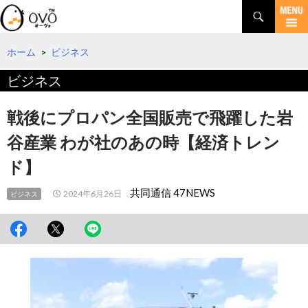
検
索
コ
ン
テ
ホーム
>
ビジネス
ン
ビジネス
ツ
へ
移
戦後にプロパン全国販売で飛躍した岩
動
谷産業 わが社のあの時【経済トレン
ド】
共同通信 47NEWS
2024年6月26日
ビジネス