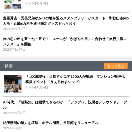
2026年8月9日
豊臣秀吉・秀長兄弟ゆかりの地を巡るスタンプラリーがスタート 和歌山市内5
カ所・近畿6カ所を巡り限定グッズをもらおう
2026年8月8日
旅の思い出を五・七・五で！ エースが「かばんの日」に合わせ「旅行川柳コ
ンテスト」を開催
2026年8月7日
動画
もっと見る
「100歳現役」目指すシニア1500人が集結 マンション管理代
務員イベント「うぇるねすシップ」
2026年8月4日
AI時代、「暗黙知」は継承できるのか 「デジブレ」説明会／ラウンドテーブ
ル
2026年8月3日
紀伊勝浦の魅力を堪能 ホテル浦島、日昇館をリニューアル
2026年8月3日