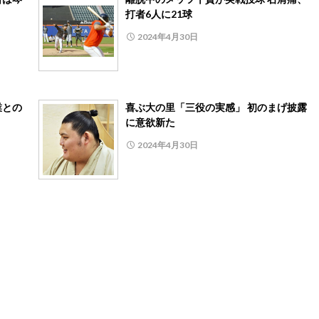
打者6人に21球
2024年4月30日
業との
喜ぶ大の里「三役の実感」 初のまげ披露
に意欲新た
2024年4月30日