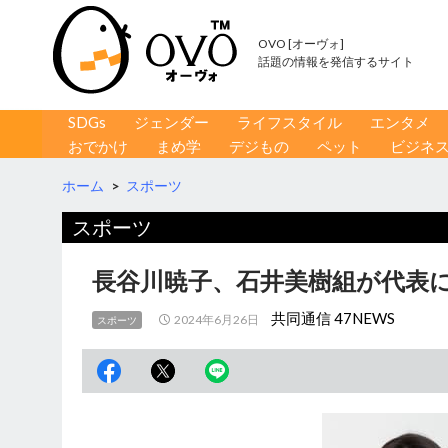
OVO [オーヴォ]
話題の情報を発信するサイト
コンテンツへ移動
検
SDGs
ジェンダー
ライフスタイル
エンタメ
索
おでかけ
まめ学
デジもの
ペット
ビジネ
ホーム
>
スポーツ
スポーツ
長谷川暁子、石井美樹組が代表に
共同通信 47NEWS
2024年6月26日
スポーツ