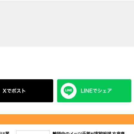
若は琴
離脱中のメッツ千賀が実戦投球 右肩痛、