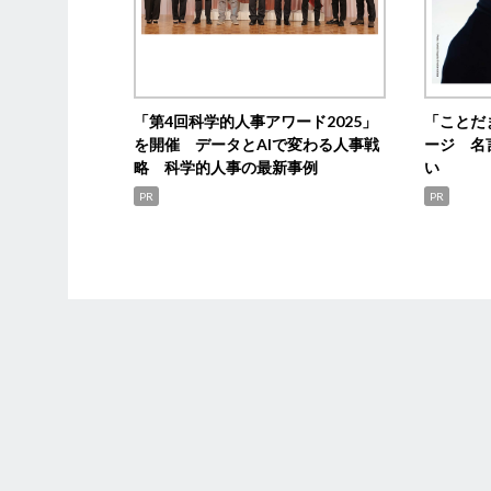
「第4回科学的人事アワード2025」
「ことだ
を開催 データとAIで変わる人事戦
ージ 名
略 科学的人事の最新事例
い
PR
PR