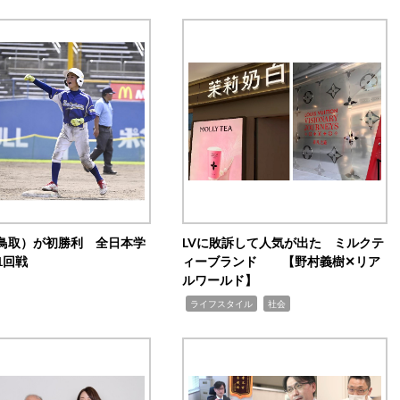
鳥取）が初勝利 全日本学
LVに敗訴して人気が出た ミルクテ
1回戦
ィーブランド 【野村義樹✕リア
ルワールド】
,
,
ライフスタイル
社会