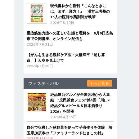
現代書林から新刊『こんなときに
は、まず、漢方！』 漢方三考塾の
15人の医師や薬剤師が執筆
2026年8月5日
重症筋無力症への正しい知識と理解を 8月8日広島
市で公開講座、オンライン配信も
2026年7月31日
【がんを生きる緩和ケア医・大橋洋平「足し算
命」】天空を見上げて
2026年7月28日
フェスティバル
もっと見る
絶品屋台グルメが全国各地から大集
結 “庶民派食フェス”第4回「川口×
絶品グルメビール＆日本酒祭り
2026」を開催
2026年4月15日
自分で収穫した秋野菜を使って芋煮作りを体験 埼
玉県加須市の「ファミリーランドむさしの村」
2025年11月4日