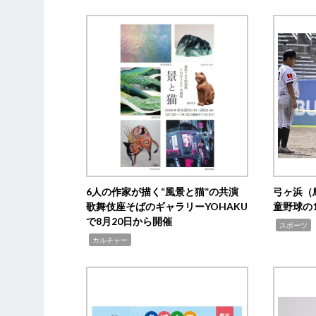
6人の作家が描く“風景と猫”の共演
弓ヶ浜（
歌舞伎座そばのギャラリーYOHAKU
童野球の
で8月20日から開催
,
スポーツ
,
カルチャー