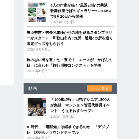
6人の作家が描く“風景と猫”の共演
歌舞伎座そばのギャラリーYOHAKU
で8月20日から開催
2026年8月9日
豊臣秀吉・秀長兄弟ゆかりの地を巡るスタンプラリ
ーがスタート 和歌山市内5カ所・近畿6カ所を巡り
限定グッズをもらおう
2026年8月8日
旅の思い出を五・七・五で！ エースが「かばんの
日」に合わせ「旅行川柳コンテスト」を開催
2026年8月7日
動画
もっと見る
「100歳現役」目指すシニア1500人
が集結 マンション管理代務員イベ
ント「うぇるねすシップ」
2026年8月4日
AI時代、「暗黙知」は継承できるのか 「デジブ
レ」説明会／ラウンドテーブル
2026年8月3日