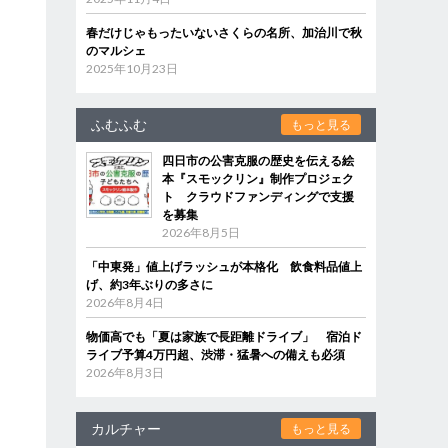
春だけじゃもったいないさくらの名所、加治川で秋
のマルシェ
2025年10月23日
ふむふむ
もっと見る
四日市の公害克服の歴史を伝える絵
本『スモックリン』制作プロジェク
ト クラウドファンディングで支援
を募集
2026年8月5日
「中東発」値上げラッシュが本格化 飲食料品値上
げ、約3年ぶりの多さに
2026年8月4日
物価高でも「夏は家族で長距離ドライブ」 宿泊ド
ライブ予算4万円超、渋滞・猛暑への備えも必須
2026年8月3日
カルチャー
もっと見る