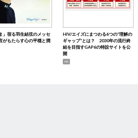
ま」宿る羽生結弦のメッセ
HIV/エイズにまつわる6つの“理解の
言がもたらす心の平穏と潤
ギャップ”とは？ 2030年の流行終
結を目指すGAP6の特設サイトを公
開
PR