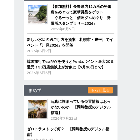
【参加無料】長野県内12カ所の発電
所をめぐって豪華賞品をゲット！
「ぐるーっと！信州ダムめぐり 発
電所スタンプラリー2026」
2026年8月9日
新しい水辺の過ごし方を提案 札幌市・豊平川でイ
ベント「川見2026」を開催
2026年8月9日
韓国旅行でau PAYを使うとPontaポイント最大20％
還元！30万店舗以上が対象に【9月30日まで】
2026年8月8日
まめ学
もっと見る
写真に埋まっている位置情報はおっ
かないのか 【岡嶋教授のデジタル
指南】
2026年7月22日
ゼロトラストって何？ 【岡嶋教授のデジタル指
南】