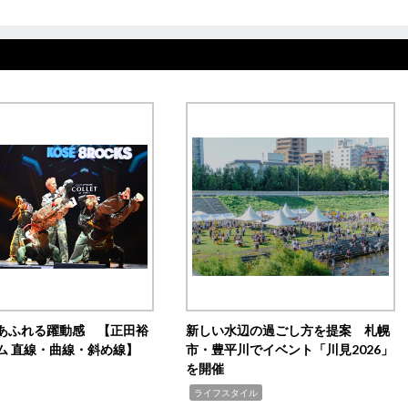
あふれる躍動感 【正田裕
新しい水辺の過ごし方を提案 札幌
ム 直線・曲線・斜め線】
市・豊平川でイベント「川見2026」
を開催
,
ライフスタイル