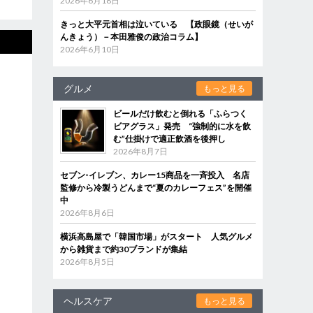
2026年6月18日
きっと大平元首相は泣いている 【政眼鏡（せいが
んきょう）－本田雅俊の政治コラム】
2026年6月10日
グルメ
もっと見る
ビールだけ飲むと倒れる「ふらつく
ビアグラス」発売 “強制的に水を飲
む”仕掛けで適正飲酒を後押し
2026年8月7日
セブン‐イレブン、カレー15商品を一斉投入 名店
監修から冷製うどんまで“夏のカレーフェス”を開催
中
2026年8月6日
横浜高島屋で「韓国市場」がスタート 人気グルメ
から雑貨まで約30ブランドが集結
2026年8月5日
ヘルスケア
もっと見る