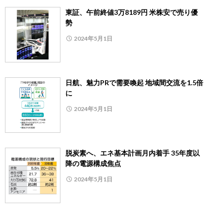
東証、午前終値3万8189円 米株安で売り優
勢
2024年5月1日
日航、魅力PRで需要喚起 地域間交流を1.5倍
に
2024年5月1日
脱炭素へ、エネ基本計画月内着手 35年度以
降の電源構成焦点
2024年5月1日