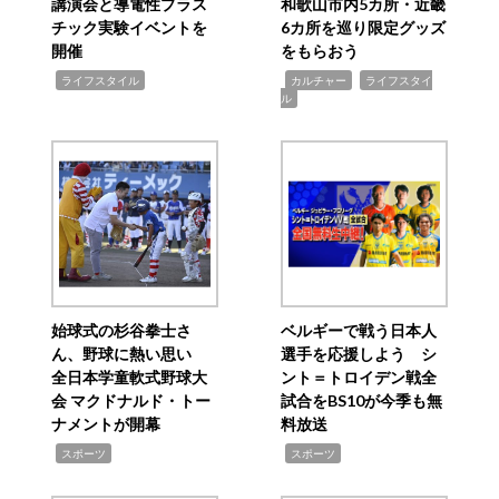
講演会と導電性プラス
和歌山市内5カ所・近畿
チック実験イベントを
6カ所を巡り限定グッズ
開催
をもらおう
,
,
,
ライフスタイル
カルチャー
ライフスタイ
ル
始球式の杉谷拳士さ
ベルギーで戦う日本人
ん、野球に熱い思い
選手を応援しよう シ
全日本学童軟式野球大
ント＝トロイデン戦全
会 マクドナルド・トー
試合をBS10が今季も無
ナメントが開幕
料放送
,
,
スポーツ
スポーツ