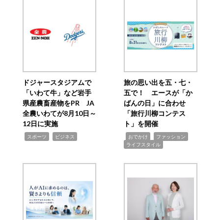
ドジャースタジアムで
旅の思い出を五・七・
「いわて牛」など岩手
五で！ エースが「か
県産農畜産物をPR JA
ばんの日」に合わせ
全農いわてが8月10日～
「旅行川柳コンテス
12日に実施
ト」を開催
,
,
,
,
,
スポーツ
ビジネス
おでかけ
ファッション
ライフスタイル