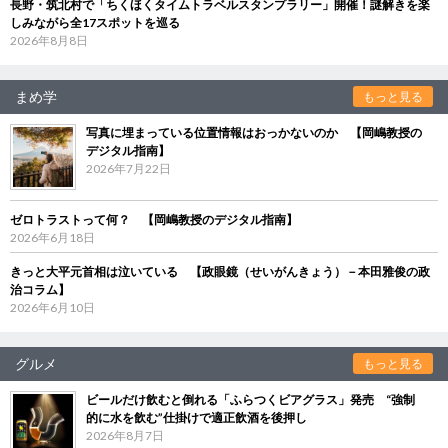
長野・筑北村で「ちくほくタイムトラベルスタンプラリー」開催！謎解きを楽
しみながら全17スポットを巡る
2026年8月8日
まめ学
もっと見る
写真に埋まっている位置情報はおっかないのか 【岡嶋教授の
デジタル指南】
2026年7月22日
ゼロトラストって何？ 【岡嶋教授のデジタル指南】
2026年6月18日
きっと大平元首相は泣いている 【政眼鏡（せいがんきょう）－本田雅俊の政
治コラム】
2026年6月10日
グルメ
もっと見る
ビールだけ飲むと倒れる「ふらつくビアグラス」発売 “強制
的に水を飲む”仕掛けで適正飲酒を後押し
2026年8月7日