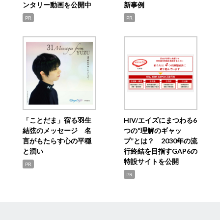
ンタリー動画を公開中
新事例
PR
PR
「ことだま」宿る羽生
HIV/エイズにまつわる6
結弦のメッセージ 名
つの“理解のギャッ
言がもたらす心の平穏
プ”とは？ 2030年の流
と潤い
行終結を目指すGAP6の
特設サイトを公開
PR
PR