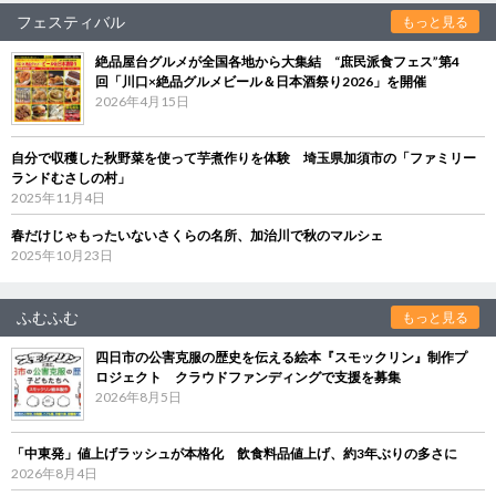
フェスティバル
もっと見る
絶品屋台グルメが全国各地から大集結 “庶民派食フェス”第4
回「川口×絶品グルメビール＆日本酒祭り2026」を開催
2026年4月15日
自分で収穫した秋野菜を使って芋煮作りを体験 埼玉県加須市の「ファミリー
ランドむさしの村」
2025年11月4日
春だけじゃもったいないさくらの名所、加治川で秋のマルシェ
2025年10月23日
ふむふむ
もっと見る
四日市の公害克服の歴史を伝える絵本『スモックリン』制作プ
ロジェクト クラウドファンディングで支援を募集
2026年8月5日
「中東発」値上げラッシュが本格化 飲食料品値上げ、約3年ぶりの多さに
2026年8月4日