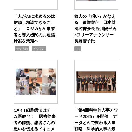
「人がAIに求めるのは
故人の「想い」かなえ
信頼し相談できるこ
る 遺贈寄付 日本財
と」 ロジカがAI事業
団名誉会長 笹川陽平氏
者と導入機関の共通指
×フリーアナウンサー
針案を策定へ
長野智子氏
,
,
デジもの
ビジネス
PR
CAR T細胞療法はチー
「第4回科学的人事アワ
ム医療だ！ 医療従事
ード2025」を開催 デ
者の情熱、患者さんの
ータとAIで変わる人事
思いを伝えるドキュメ
戦略 科学的人事の最