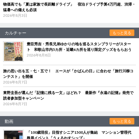
物価高でも「夏は家族で長距離ドライブ」 宿泊ドライブ予算4万円超、渋滞・
猛暑への備えも必須
2026年8月3日
カルチャー
もっと見る
豊臣秀吉・秀長兄弟ゆかりの地を巡るスタンプラリーがスター
ト 和歌山市内5カ所・近畿6カ所を巡り限定グッズをもらおう
2026年8月8日
旅の思い出を五・七・五で！ エースが「かばんの日」に合わせ「旅行川柳コ
ンテスト」を開催
2026年8月7日
東野圭吾が選んだ「記憶に残る一文」はどれ？ 最新作『永遠の記憶』発売で
読者参加型キャンペーン
2026年8月7日
動画
もっと見る
「100歳現役」目指すシニア1500人が集結 マンション管理代
務員イベント「うぇるねすシップ」