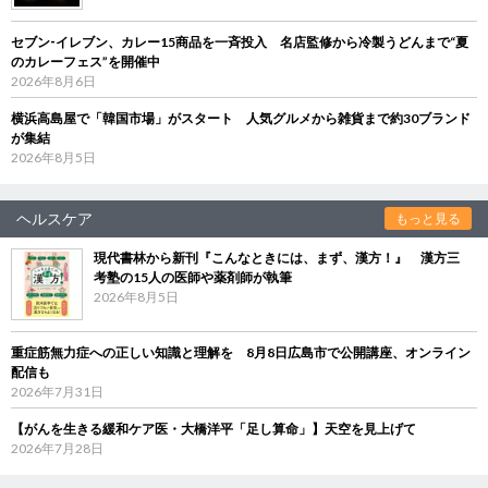
セブン‐イレブン、カレー15商品を一斉投入 名店監修から冷製うどんまで“夏
のカレーフェス”を開催中
2026年8月6日
横浜高島屋で「韓国市場」がスタート 人気グルメから雑貨まで約30ブランド
が集結
2026年8月5日
ヘルスケア
もっと見る
現代書林から新刊『こんなときには、まず、漢方！』 漢方三
考塾の15人の医師や薬剤師が執筆
2026年8月5日
重症筋無力症への正しい知識と理解を 8月8日広島市で公開講座、オンライン
配信も
2026年7月31日
【がんを生きる緩和ケア医・大橋洋平「足し算命」】天空を見上げて
2026年7月28日