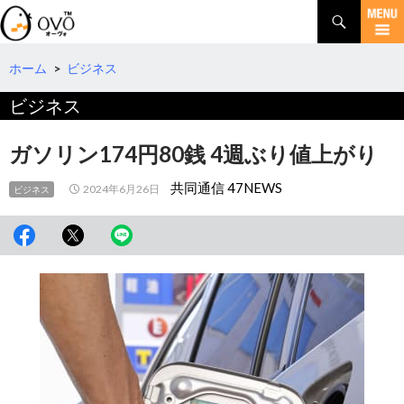
検
索
コ
ン
テ
ホーム
>
ビジネス
ン
ビジネス
ツ
へ
移
ガソリン174円80銭 4週ぶり値上がり
動
共同通信 47NEWS
2024年6月26日
ビジネス