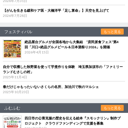
2026年7月31日
【がんを生きる緩和ケア医・大橋洋平「足し算命」】天空を見上げて
2026年7月28日
フェスティバル
もっと見る
絶品屋台グルメが全国各地から大集結 “庶民派食フェス”第4
回「川口×絶品グルメビール＆日本酒祭り2026」を開催
2026年4月15日
自分で収穫した秋野菜を使って芋煮作りを体験 埼玉県加須市の「ファミリー
ランドむさしの村」
2025年11月4日
春だけじゃもったいないさくらの名所、加治川で秋のマルシェ
2025年10月23日
ふむふむ
もっと見る
四日市の公害克服の歴史を伝える絵本『スモックリン』制作プ
ロジェクト クラウドファンディングで支援を募集