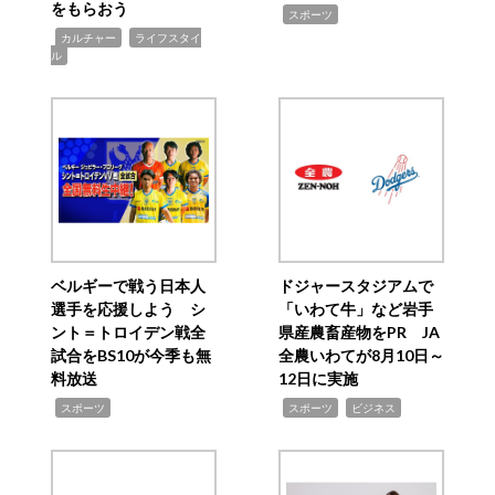
をもらおう
,
スポーツ
,
,
カルチャー
ライフスタイ
ル
ベルギーで戦う日本人
ドジャースタジアムで
選手を応援しよう シ
「いわて牛」など岩手
ント＝トロイデン戦全
県産農畜産物をPR JA
試合をBS10が今季も無
全農いわてが8月10日～
料放送
12日に実施
,
,
,
スポーツ
スポーツ
ビジネス