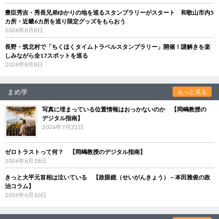
豊臣秀吉・秀長兄弟ゆかりの地を巡るスタンプラリーがスタート 和歌山市内5
カ所・近畿6カ所を巡り限定グッズをもらおう
2026年8月8日
長野・筑北村で「ちくほくタイムトラベルスタンプラリー」開催！謎解きを楽
しみながら全17スポットを巡る
2026年8月8日
まめ学
もっと見る
写真に埋まっている位置情報はおっかないのか 【岡嶋教授の
デジタル指南】
2026年7月22日
ゼロトラストって何？ 【岡嶋教授のデジタル指南】
2026年6月18日
きっと大平元首相は泣いている 【政眼鏡（せいがんきょう）－本田雅俊の政
治コラム】
2026年6月10日