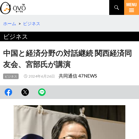
検
索
コ
ン
テ
ホーム
>
ビジネス
ン
ビジネス
ツ
へ
移
中国と経済分野の対話継続 関西経済同
動
友会、宮部氏が講演
共同通信 47NEWS
2024年6月26日
ビジネス