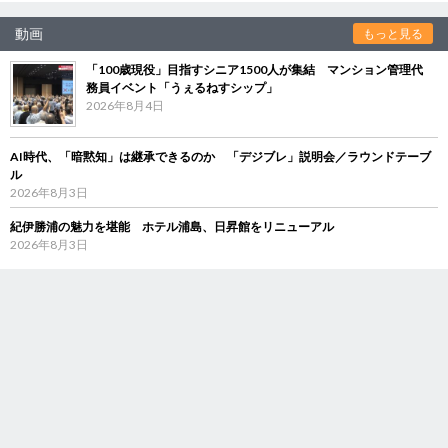
動画
もっと見る
「100歳現役」目指すシニア1500人が集結 マンション管理代
務員イベント「うぇるねすシップ」
2026年8月4日
AI時代、「暗黙知」は継承できるのか 「デジブレ」説明会／ラウンドテーブ
ル
2026年8月3日
紀伊勝浦の魅力を堪能 ホテル浦島、日昇館をリニューアル
2026年8月3日