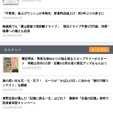
2026年8月5日
「中東発」値上げラッシュが本格化 飲食料品値上げ、約3年ぶりの多さに
2026年8月4日
物価高でも「夏は家族で長距離ドライブ」 宿泊ドライブ予算4万円超、渋滞・
猛暑への備えも必須
2026年8月3日
カルチャー
もっと見る
豊臣秀吉・秀長兄弟ゆかりの地を巡るスタンプラリーがスター
ト 和歌山市内5カ所・近畿6カ所を巡り限定グッズをもらおう
2026年8月8日
旅の思い出を五・七・五で！ エースが「かばんの日」に合わせ「旅行川柳コ
ンテスト」を開催
2026年8月7日
東野圭吾が選んだ「記憶に残る一文」はどれ？ 最新作『永遠の記憶』発売で
読者参加型キャンペーン
2026年8月7日