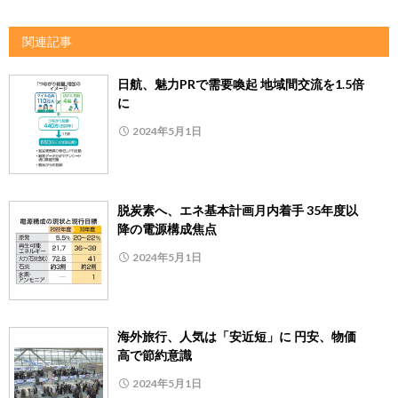
関連記事
日航、魅力PRで需要喚起 地域間交流を1.5倍
に
2024年5月1日
脱炭素へ、エネ基本計画月内着手 35年度以
降の電源構成焦点
2024年5月1日
海外旅行、人気は「安近短」に 円安、物価
高で節約意識
2024年5月1日