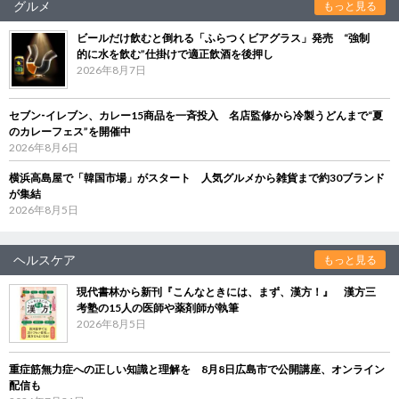
グルメ
もっと見る
ビールだけ飲むと倒れる「ふらつくビアグラス」発売 “強制
的に水を飲む”仕掛けで適正飲酒を後押し
2026年8月7日
セブン‐イレブン、カレー15商品を一斉投入 名店監修から冷製うどんまで“夏
のカレーフェス”を開催中
2026年8月6日
横浜高島屋で「韓国市場」がスタート 人気グルメから雑貨まで約30ブランド
が集結
2026年8月5日
ヘルスケア
もっと見る
現代書林から新刊『こんなときには、まず、漢方！』 漢方三
考塾の15人の医師や薬剤師が執筆
2026年8月5日
重症筋無力症への正しい知識と理解を 8月8日広島市で公開講座、オンライン
配信も