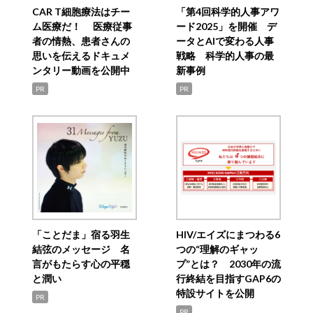
CAR T細胞療法はチー
「第4回科学的人事アワ
ム医療だ！ 医療従事
ード2025」を開催 デ
者の情熱、患者さんの
ータとAIで変わる人事
思いを伝えるドキュメ
戦略 科学的人事の最
ンタリー動画を公開中
新事例
PR
PR
「ことだま」宿る羽生
HIV/エイズにまつわる6
結弦のメッセージ 名
つの“理解のギャッ
言がもたらす心の平穏
プ”とは？ 2030年の流
と潤い
行終結を目指すGAP6の
特設サイトを公開
PR
PR