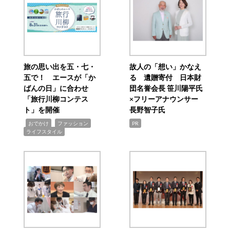
旅の思い出を五・七・
故人の「想い」かなえ
五で！ エースが「か
る 遺贈寄付 日本財
ばんの日」に合わせ
団名誉会長 笹川陽平氏
「旅行川柳コンテス
×フリーアナウンサー
ト」を開催
長野智子氏
,
,
,
おでかけ
ファッション
PR
ライフスタイル