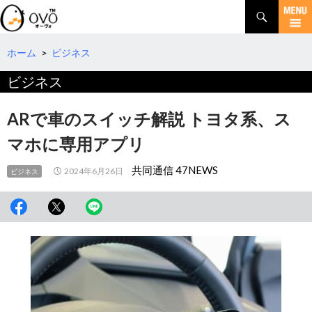
検
索
コ
ン
テ
ホーム
>
ビジネス
ン
ビジネス
ツ
へ
移
ARで車のスイッチ解説 トヨタ系、ス
動
マホに専用アプリ
共同通信 47NEWS
2024年6月26日
ビジネス