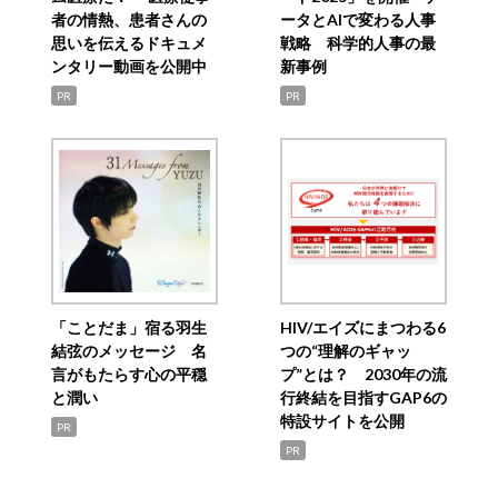
者の情熱、患者さんの
ータとAIで変わる人事
思いを伝えるドキュメ
戦略 科学的人事の最
ンタリー動画を公開中
新事例
PR
PR
「ことだま」宿る羽生
HIV/エイズにまつわる6
結弦のメッセージ 名
つの“理解のギャッ
言がもたらす心の平穏
プ”とは？ 2030年の流
と潤い
行終結を目指すGAP6の
特設サイトを公開
PR
PR