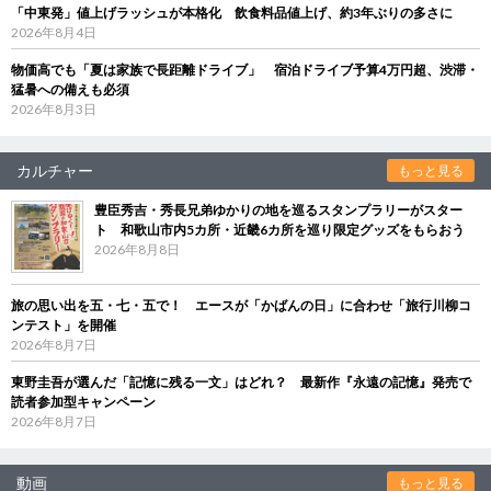
「中東発」値上げラッシュが本格化 飲食料品値上げ、約3年ぶりの多さに
2026年8月4日
物価高でも「夏は家族で長距離ドライブ」 宿泊ドライブ予算4万円超、渋滞・
猛暑への備えも必須
2026年8月3日
カルチャー
もっと見る
豊臣秀吉・秀長兄弟ゆかりの地を巡るスタンプラリーがスター
ト 和歌山市内5カ所・近畿6カ所を巡り限定グッズをもらおう
2026年8月8日
旅の思い出を五・七・五で！ エースが「かばんの日」に合わせ「旅行川柳コ
ンテスト」を開催
2026年8月7日
東野圭吾が選んだ「記憶に残る一文」はどれ？ 最新作『永遠の記憶』発売で
読者参加型キャンペーン
2026年8月7日
動画
もっと見る