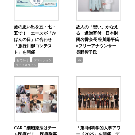
旅の思い出を五・七・
故人の「想い」かなえ
五で！ エースが「か
る 遺贈寄付 日本財
ばんの日」に合わせ
団名誉会長 笹川陽平氏
「旅行川柳コンテス
×フリーアナウンサー
ト」を開催
長野智子氏
,
,
,
おでかけ
ファッション
PR
ライフスタイル
CAR T細胞療法はチー
「第4回科学的人事アワ
ム医療だ！ 医療従事
ード2025」を開催 デ