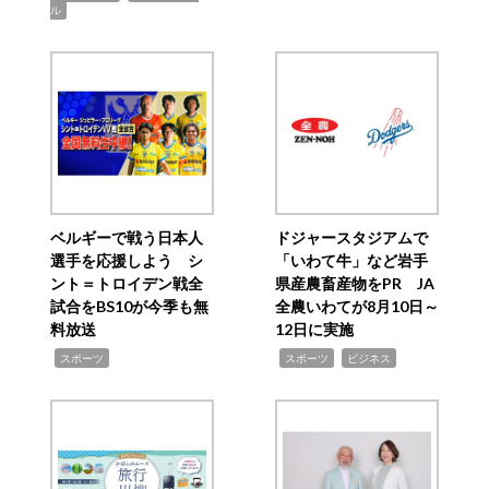
ル
ベルギーで戦う日本人
ドジャースタジアムで
選手を応援しよう シ
「いわて牛」など岩手
ント＝トロイデン戦全
県産農畜産物をPR JA
試合をBS10が今季も無
全農いわてが8月10日～
料放送
12日に実施
,
,
,
スポーツ
スポーツ
ビジネス