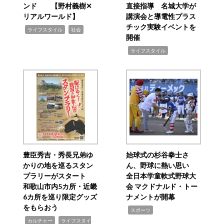
ンド 【野村義樹✕
直接指導 名城大学が
リアルワールド】
講演会と導電性プラス
チック実験イベントを
,
,
ライフスタイル
社会
開催
,
ライフスタイル
豊臣秀吉・秀長兄弟ゆ
始球式の杉谷拳士さ
かりの地を巡るスタン
ん、野球に熱い思い
プラリーがスタート
全日本学童軟式野球大
和歌山市内5カ所・近畿
会 マクドナルド・トー
6カ所を巡り限定グッズ
ナメントが開幕
をもらおう
,
スポーツ
,
,
カルチャー
ライフスタイ