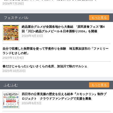
2026年7月28日
フェスティバル
もっと見る
絶品屋台グルメが全国各地から大集結 “庶民派食フェス”第4
回「川口×絶品グルメビール＆日本酒祭り2026」を開催
2026年4月15日
自分で収穫した秋野菜を使って芋煮作りを体験 埼玉県加須市の「ファミリー
ランドむさしの村」
2025年11月4日
春だけじゃもったいないさくらの名所、加治川で秋のマルシェ
2025年10月23日
ふむふむ
もっと見る
四日市の公害克服の歴史を伝える絵本『スモックリン』制作プ
ロジェクト クラウドファンディングで支援を募集
2026年8月5日