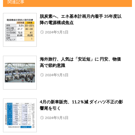
関連記事
脱炭素へ、エネ基本計画月内着手 35年度以
降の電源構成焦点
2024年5月1日
海外旅行、人気は「安近短」に 円安、物価
高で節約意識
2024年5月1日
4月の新車販売、11.2％減 ダイハツ不正の影
響尾を引く
2024年5月1日