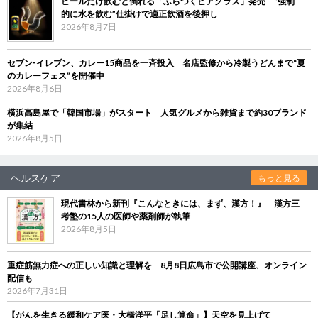
ビールだけ飲むと倒れる「ふらつくビアグラス」発売 “強制
的に水を飲む”仕掛けで適正飲酒を後押し
2026年8月7日
セブン‐イレブン、カレー15商品を一斉投入 名店監修から冷製うどんまで“夏
のカレーフェス”を開催中
2026年8月6日
横浜高島屋で「韓国市場」がスタート 人気グルメから雑貨まで約30ブランド
が集結
2026年8月5日
ヘルスケア
もっと見る
現代書林から新刊『こんなときには、まず、漢方！』 漢方三
考塾の15人の医師や薬剤師が執筆
2026年8月5日
重症筋無力症への正しい知識と理解を 8月8日広島市で公開講座、オンライン
配信も
2026年7月31日
【がんを生きる緩和ケア医・大橋洋平「足し算命」】天空を見上げて