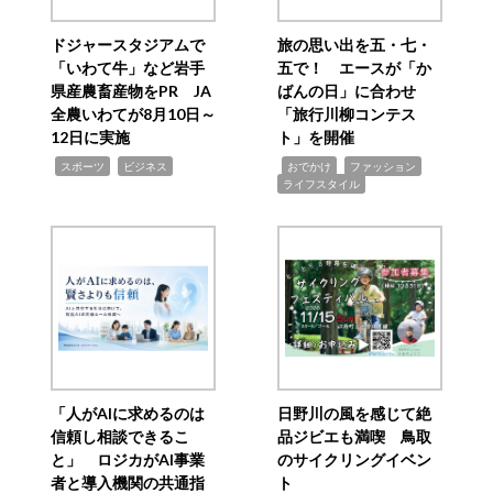
ドジャースタジアムで
旅の思い出を五・七・
「いわて牛」など岩手
五で！ エースが「か
県産農畜産物をPR JA
ばんの日」に合わせ
全農いわてが8月10日～
「旅行川柳コンテス
12日に実施
ト」を開催
,
,
,
,
,
スポーツ
ビジネス
おでかけ
ファッション
ライフスタイル
「人がAIに求めるのは
日野川の風を感じて絶
信頼し相談できるこ
品ジビエも満喫 鳥取
と」 ロジカがAI事業
のサイクリングイベン
者と導入機関の共通指
ト