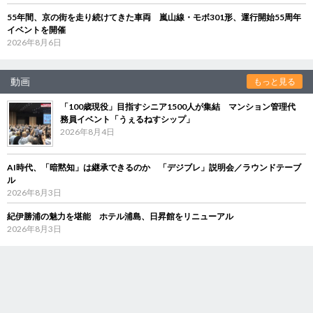
55年間、京の街を走り続けてきた車両 嵐山線・モボ301形、運行開始55周年
イベントを開催
2026年8月6日
動画
もっと見る
「100歳現役」目指すシニア1500人が集結 マンション管理代
務員イベント「うぇるねすシップ」
2026年8月4日
AI時代、「暗黙知」は継承できるのか 「デジブレ」説明会／ラウンドテーブ
ル
2026年8月3日
紀伊勝浦の魅力を堪能 ホテル浦島、日昇館をリニューアル
2026年8月3日