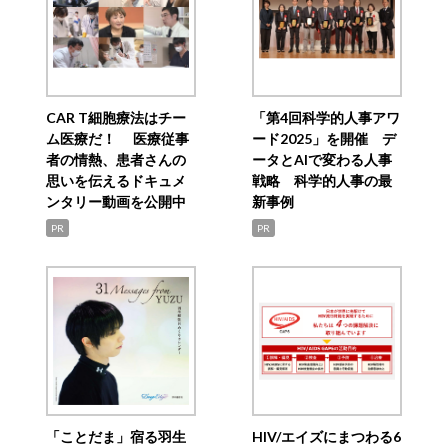
CAR T細胞療法はチー
「第4回科学的人事アワ
ム医療だ！ 医療従事
ード2025」を開催 デ
者の情熱、患者さんの
ータとAIで変わる人事
思いを伝えるドキュメ
戦略 科学的人事の最
ンタリー動画を公開中
新事例
PR
PR
「ことだま」宿る羽生
HIV/エイズにまつわる6