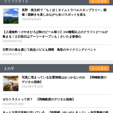
ライフスタイル
もっと見る
長野・筑北村で「ちくほくタイムトラベルスタンプラリー」開
催！謎解きを楽しみながら全17スポットを巡る
2026年8月8日
【入場無料！けやきひろば秋のビール祭り】300種類以上のクラフトビールが
集まる！土日祝日はアーリーオープンも｜さいたま新都心
2026年8月7日
日野川の風を感じて絶品ジビエも満喫 鳥取のサイクリングイベント
2026年8月7日
まめ学
もっと見る
写真に埋まっている位置情報はおっかないのか 【岡嶋教授の
デジタル指南】
2026年7月22日
ゼロトラストって何？ 【岡嶋教授のデジタル指南】
2026年6月18日
きっと大平元首相は泣いている 【政眼鏡（せいがんきょう）－本田雅俊の政