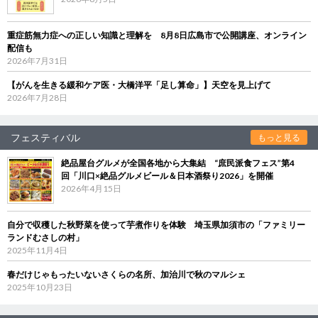
重症筋無力症への正しい知識と理解を 8月8日広島市で公開講座、オンライン
配信も
2026年7月31日
【がんを生きる緩和ケア医・大橋洋平「足し算命」】天空を見上げて
2026年7月28日
フェスティバル
もっと見る
絶品屋台グルメが全国各地から大集結 “庶民派食フェス”第4
回「川口×絶品グルメビール＆日本酒祭り2026」を開催
2026年4月15日
自分で収穫した秋野菜を使って芋煮作りを体験 埼玉県加須市の「ファミリー
ランドむさしの村」
2025年11月4日
春だけじゃもったいないさくらの名所、加治川で秋のマルシェ
2025年10月23日