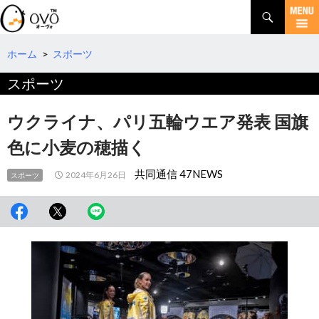
検
索
コ
ン
テ
ホーム
>
スポーツ
ン
スポーツ
ツ
へ
移
ウクライナ、パリ五輪ウエア発表 国旗
動
色に小麦の穂描く
共同通信 47NEWS
2024年6月26日
スポーツ