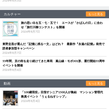
2026年8月3日
カルチャー
もっと見る
旅の思い出を五・七・五で！ エースが「かばんの日」に合わ
せ「旅行川柳コンテスト」を開催
2026年8月7日
東野圭吾が選んだ「記憶に残る一文」はどれ？ 最新作『永遠の記憶』発売で
読者参加型キャンペーン
2026年8月7日
55年間、京の街を走り続けてきた車両 嵐山線・モボ301形、運行開始55周年
イベントを開催
2026年8月6日
動画
もっと見る
「100歳現役」目指すシニア1500人が集結 マンション管理代
務員イベント「うぇるねすシップ」
2026年8月4日