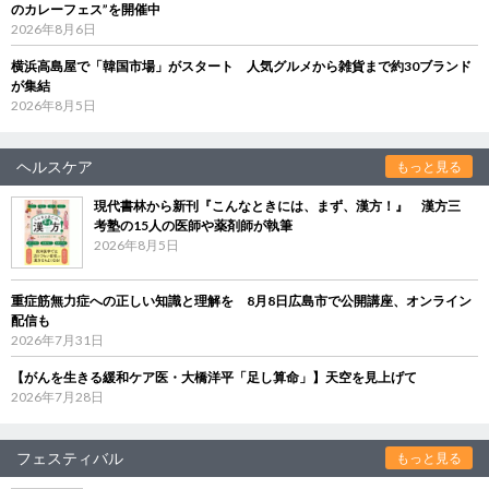
のカレーフェス”を開催中
2026年8月6日
横浜高島屋で「韓国市場」がスタート 人気グルメから雑貨まで約30ブランド
が集結
2026年8月5日
ヘルスケア
もっと見る
現代書林から新刊『こんなときには、まず、漢方！』 漢方三
考塾の15人の医師や薬剤師が執筆
2026年8月5日
重症筋無力症への正しい知識と理解を 8月8日広島市で公開講座、オンライン
配信も
2026年7月31日
【がんを生きる緩和ケア医・大橋洋平「足し算命」】天空を見上げて
2026年7月28日
フェスティバル
もっと見る