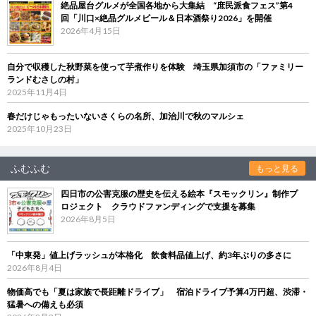
絶品屋台グルメが全国各地から大集結 “庶民派食フェス”第4
回「川口×絶品グルメビール＆日本酒祭り2026」を開催
2026年4月15日
自分で収穫した秋野菜を使って芋煮作りを体験 埼玉県加須市の「ファミリー
ランドむさしの村」
2025年11月4日
春だけじゃもったいないさくらの名所、加治川で秋のマルシェ
2025年10月23日
ふむふむ
もっと見る
四日市の公害克服の歴史を伝える絵本『スモックリン』制作プ
ロジェクト クラウドファンディングで支援を募集
2026年8月5日
「中東発」値上げラッシュが本格化 飲食料品値上げ、約3年ぶりの多さに
2026年8月4日
物価高でも「夏は家族で長距離ドライブ」 宿泊ドライブ予算4万円超、渋滞・
猛暑への備えも必須