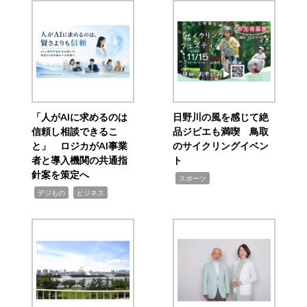
「人がAIに求めるのは
日野川の風を感じて絶
信頼し相談できるこ
品ジビエも満喫 鳥取
と」 ロジカがAI事業
のサイクリングイベン
者と導入機関の共通指
ト
針案を策定へ
,
スポーツ
,
,
デジもの
ビジネス