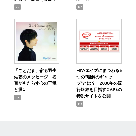
PR
PR
「ことだま」宿る羽生
HIV/エイズにまつわる6
結弦のメッセージ 名
つの“理解のギャッ
言がもたらす心の平穏
プ”とは？ 2030年の流
と潤い
行終結を目指すGAP6の
特設サイトを公開
PR
PR