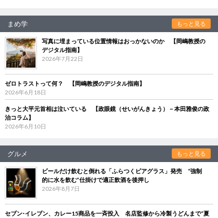
まめ学
もっと見る
写真に埋まっている位置情報はおっかないのか 【岡嶋教授の
デジタル指南】
2026年7月22日
ゼロトラストって何？ 【岡嶋教授のデジタル指南】
2026年6月18日
きっと大平元首相は泣いている 【政眼鏡（せいがんきょう）－本田雅俊の政
治コラム】
2026年6月10日
グルメ
もっと見る
ビールだけ飲むと倒れる「ふらつくビアグラス」発売 “強制
的に水を飲む”仕掛けで適正飲酒を後押し
2026年8月7日
セブン‐イレブン、カレー15商品を一斉投入 名店監修から冷製うどんまで“夏