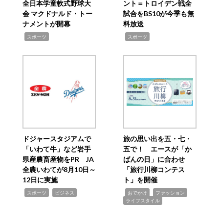
全日本学童軟式野球大
ント＝トロイデン戦全
会 マクドナルド・トー
試合をBS10が今季も無
ナメントが開幕
料放送
,
,
スポーツ
スポーツ
ドジャースタジアムで
旅の思い出を五・七・
「いわて牛」など岩手
五で！ エースが「か
県産農畜産物をPR JA
ばんの日」に合わせ
全農いわてが8月10日～
「旅行川柳コンテス
12日に実施
ト」を開催
,
,
,
,
,
スポーツ
ビジネス
おでかけ
ファッション
ライフスタイル