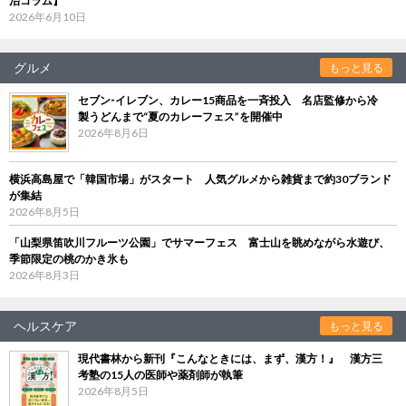
治コラム】
2026年6月10日
グルメ
もっと見る
セブン‐イレブン、カレー15商品を一斉投入 名店監修から冷
製うどんまで“夏のカレーフェス”を開催中
2026年8月6日
横浜高島屋で「韓国市場」がスタート 人気グルメから雑貨まで約30ブランド
が集結
2026年8月5日
「山梨県笛吹川フルーツ公園」でサマーフェス 富士山を眺めながら水遊び、
季節限定の桃のかき氷も
2026年8月3日
ヘルスケア
もっと見る
現代書林から新刊『こんなときには、まず、漢方！』 漢方三
考塾の15人の医師や薬剤師が執筆
2026年8月5日