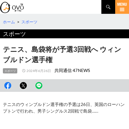
検
索
コ
ン
テ
ホーム
>
スポーツ
ン
スポーツ
ツ
へ
移
テニス、島袋将が予選3回戦へ ウィン
動
ブルドン選手権
共同通信 47NEWS
2024年6月26日
スポーツ
テニスのウィンブルドン選手権の予選は26日、英国のローハン
プトンで行われ、男子シングルス2回戦で島袋……