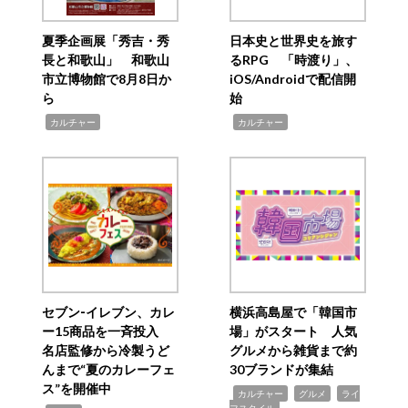
夏季企画展「秀吉・秀
日本史と世界史を旅す
長と和歌山」 和歌山
るRPG 「時渡り」、
市立博物館で8月8日か
iOS/Androidで配信開
ら
始
,
,
カルチャー
カルチャー
セブン‐イレブン、カレ
横浜高島屋で「韓国市
ー15商品を一斉投入
場」がスタート 人気
名店監修から冷製うど
グルメから雑貨まで約
んまで“夏のカレーフェ
30ブランドが集結
ス”を開催中
,
,
,
カルチャー
グルメ
ライ