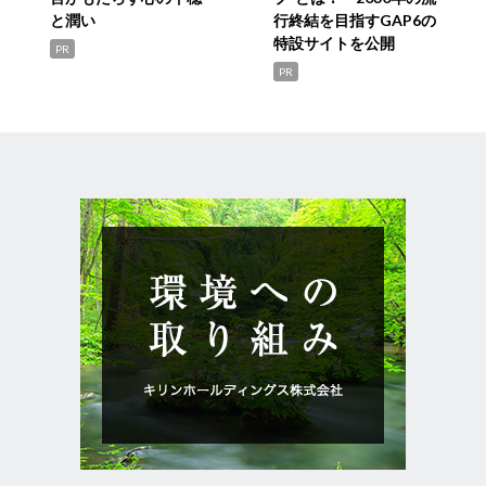
と潤い
行終結を目指すGAP6の
特設サイトを公開
PR
PR