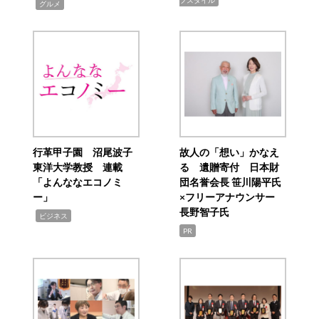
フスタイル
,
グルメ
行革甲子園 沼尾波子
故人の「想い」かなえ
東洋大学教授 連載
る 遺贈寄付 日本財
「よんななエコノミ
団名誉会長 笹川陽平氏
ー」
×フリーアナウンサー
長野智子氏
,
ビジネス
PR