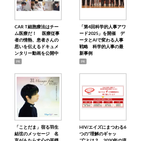
CAR T細胞療法はチー
「第4回科学的人事アワ
ム医療だ！ 医療従事
ード2025」を開催 デ
者の情熱、患者さんの
ータとAIで変わる人事
思いを伝えるドキュメ
戦略 科学的人事の最
ンタリー動画を公開中
新事例
PR
PR
「ことだま」宿る羽生
HIV/エイズにまつわる6
結弦のメッセージ 名
つの“理解のギャッ
言がもたらす心の平穏
プ”とは？ 2030年の流