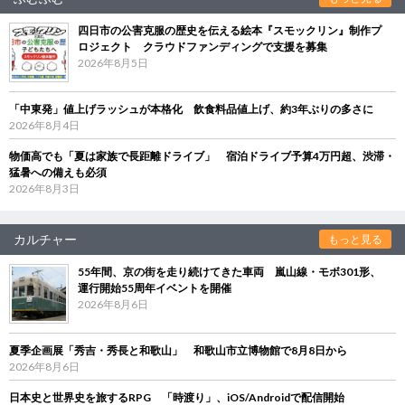
四日市の公害克服の歴史を伝える絵本『スモックリン』制作プ
ロジェクト クラウドファンディングで支援を募集
2026年8月5日
「中東発」値上げラッシュが本格化 飲食料品値上げ、約3年ぶりの多さに
2026年8月4日
物価高でも「夏は家族で長距離ドライブ」 宿泊ドライブ予算4万円超、渋滞・
猛暑への備えも必須
2026年8月3日
カルチャー
もっと見る
55年間、京の街を走り続けてきた車両 嵐山線・モボ301形、
運行開始55周年イベントを開催
2026年8月6日
夏季企画展「秀吉・秀長と和歌山」 和歌山市立博物館で8月8日から
2026年8月6日
日本史と世界史を旅するRPG 「時渡り」、iOS/Androidで配信開始