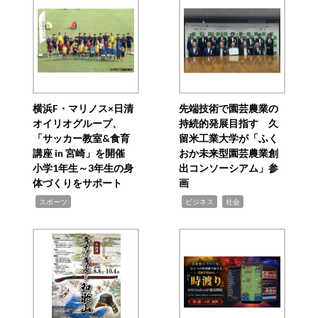
横浜F・マリノス×日清
先端技術で園芸農業の
オイリオグループ、
持続的発展目指す 久
「サッカー教室&食育
留米工業大学が「ふく
講座 in 宮崎」を開催
おか未来型園芸農業創
小学1年生～3年生の身
出コンソーシアム」参
体づくりをサポート
画
,
,
,
スポーツ
ビジネス
社会