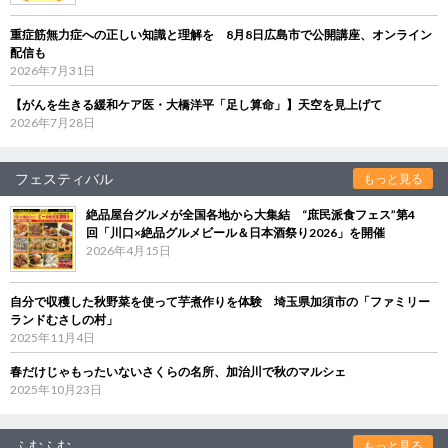
重症筋無力症への正しい知識と理解を 8月8日広島市で公開講座、オンライン
配信も
2026年7月31日
【がんを生きる緩和ケア医・大橋洋平「足し算命」】天空を見上げて
2026年7月28日
フェスティバル
もっと見る
絶品屋台グルメが全国各地から大集結 “庶民派食フェス”第4
回「川口×絶品グルメビール＆日本酒祭り2026」を開催
2026年4月15日
自分で収穫した秋野菜を使って芋煮作りを体験 埼玉県加須市の「ファミリー
ランドむさしの村」
2025年11月4日
春だけじゃもったいないさくらの名所、加治川で秋のマルシェ
2025年10月23日
ふむふむ
もっと見る