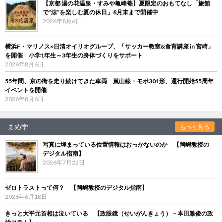
【京都 湯の花温泉・すみや亀峰菴】夏限定のおもてなし「旅館
で“涼”を楽しむ夏の休日」8月末まで開催中
2026年8月6日
横浜F・マリノス×日清オイリオグループ、「サッカー教室&食育講座 in 宮崎」
を開催 小学1年生～3年生の身体づくりをサポート
2026年8月6日
55年間、京の街を走り続けてきた車両 嵐山線・モボ301形、運行開始55周年
イベントを開催
2026年8月6日
まめ学
もっと見る
写真に埋まっている位置情報はおっかないのか 【岡嶋教授の
デジタル指南】
2026年7月22日
ゼロトラストって何？ 【岡嶋教授のデジタル指南】
2026年6月18日
きっと大平元首相は泣いている 【政眼鏡（せいがんきょう）－本田雅俊の政