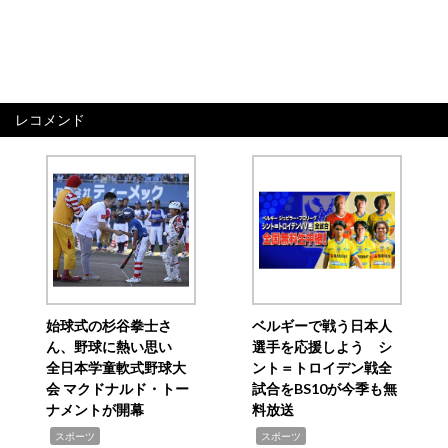
レコメンド
始球式の杉谷拳士さ
ベルギーで戦う日本人
ん、野球に熱い思い
選手を応援しよう シ
全日本学童軟式野球大
ント＝トロイデン戦全
会 マクドナルド・トー
試合をBS10が今季も無
ナメントが開幕
料放送
,
,
スポーツ
スポーツ