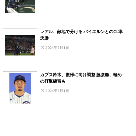
レアル、敵地で分ける バイエルンとのCL準
決勝
2024年5月1日
カブス鈴木、復帰に向け調整 脇腹痛、軽め
の打撃練習も
2024年5月1日