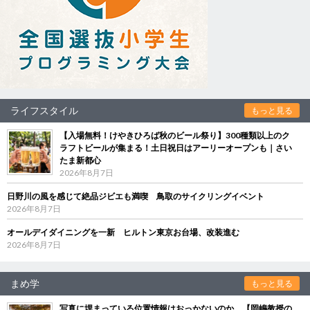
ライフスタイル
もっと見る
【入場無料！けやきひろば秋のビール祭り】300種類以上のク
ラフトビールが集まる！土日祝日はアーリーオープンも｜さい
たま新都心
2026年8月7日
日野川の風を感じて絶品ジビエも満喫 鳥取のサイクリングイベント
2026年8月7日
オールデイダイニングを一新 ヒルトン東京お台場、改装進む
2026年8月7日
まめ学
もっと見る
写真に埋まっている位置情報はおっかないのか 【岡嶋教授の