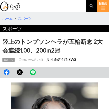
検
索
コ
ン
テ
ホーム
>
スポーツ
ン
スポーツ
ツ
へ
移
陸上のトンプソンヘラが五輪断念 2大
動
会連続100、200m2冠
共同通信 47NEWS
2024年6月27日
スポーツ