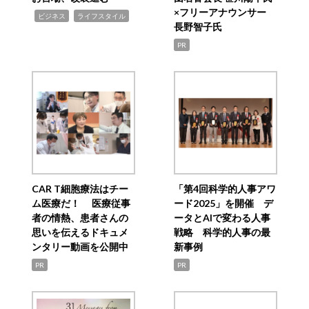
×フリーアナウンサー
,
,
ビジネス
ライフスタイル
長野智子氏
PR
CAR T細胞療法はチー
「第4回科学的人事アワ
ム医療だ！ 医療従事
ード2025」を開催 デ
者の情熱、患者さんの
ータとAIで変わる人事
思いを伝えるドキュメ
戦略 科学的人事の最
ンタリー動画を公開中
新事例
PR
PR