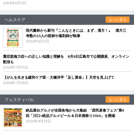
2026年8月5日
ヘルスケア
もっと見る
現代書林から新刊『こんなときには、まず、漢方！』 漢方三
考塾の15人の医師や薬剤師が執筆
2026年8月5日
重症筋無力症への正しい知識と理解を 8月8日広島市で公開講座、オンライン
配信も
2026年7月31日
【がんを生きる緩和ケア医・大橋洋平「足し算命」】天空を見上げて
2026年7月28日
フェスティバル
もっと見る
絶品屋台グルメが全国各地から大集結 “庶民派食フェス”第4
回「川口×絶品グルメビール＆日本酒祭り2026」を開催
2026年4月15日