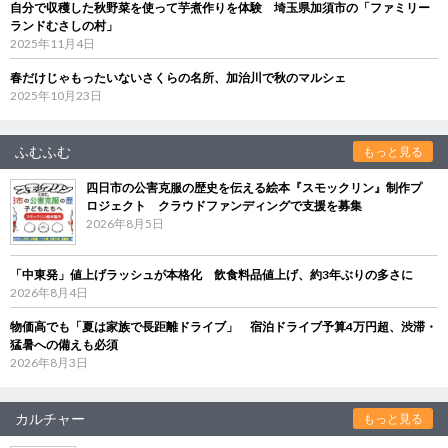
自分で収穫した秋野菜を使って芋煮作りを体験 埼玉県加須市の「ファミリー
ランドむさしの村」
2025年11月4日
春だけじゃもったいないさくらの名所、加治川で秋のマルシェ
2025年10月23日
ふむふむ
もっと見る
四日市の公害克服の歴史を伝える絵本『スモックリン』制作プ
ロジェクト クラウドファンディングで支援を募集
2026年8月5日
「中東発」値上げラッシュが本格化 飲食料品値上げ、約3年ぶりの多さに
2026年8月4日
物価高でも「夏は家族で長距離ドライブ」 宿泊ドライブ予算4万円超、渋滞・
猛暑への備えも必須
2026年8月3日
カルチャー
もっと見る