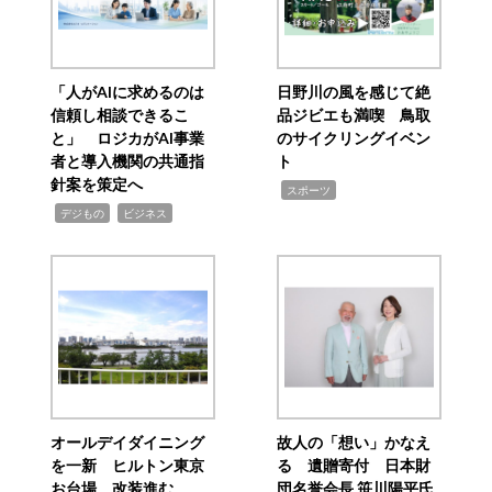
「人がAIに求めるのは
日野川の風を感じて絶
信頼し相談できるこ
品ジビエも満喫 鳥取
と」 ロジカがAI事業
のサイクリングイベン
者と導入機関の共通指
ト
針案を策定へ
,
スポーツ
,
,
デジもの
ビジネス
オールデイダイニング
故人の「想い」かなえ
を一新 ヒルトン東京
る 遺贈寄付 日本財
お台場、改装進む
団名誉会長 笹川陽平氏