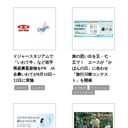
ドジャースタジアムで
旅の思い出を五・七・
「いわて牛」など岩手
五で！ エースが「か
県産農畜産物をPR JA
ばんの日」に合わせ
全農いわてが8月10日～
「旅行川柳コンテス
12日に実施
ト」を開催
,
,
,
,
,
スポーツ
ビジネス
おでかけ
ファッション
ライフスタイル