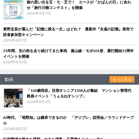
旅の思い出を五・七・五で！ エースが「かばんの日」に合わ
せ「旅行川柳コンテスト」を開催
2026年8月7日
東野圭吾が選んだ「記憶に残る一文」はどれ？ 最新作『永遠の記憶』発売で
読者参加型キャンペーン
2026年8月7日
55年間、京の街を走り続けてきた車両 嵐山線・モボ301形、運行開始55周年
イベントを開催
2026年8月6日
動画
もっと見る
「100歳現役」目指すシニア1500人が集結 マンション管理代
務員イベント「うぇるねすシップ」
2026年8月4日
AI時代、「暗黙知」は継承できるのか 「デジブレ」説明会／ラウンドテーブ
ル
2026年8月3日