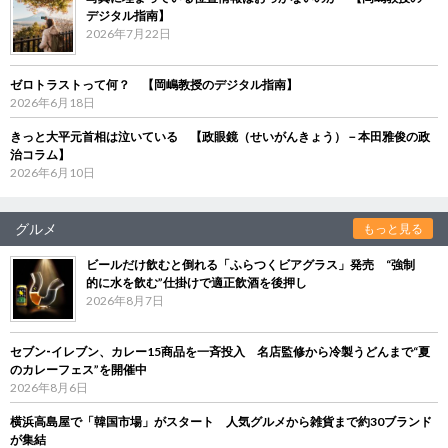
デジタル指南】
2026年7月22日
ゼロトラストって何？ 【岡嶋教授のデジタル指南】
2026年6月18日
きっと大平元首相は泣いている 【政眼鏡（せいがんきょう）－本田雅俊の政
治コラム】
2026年6月10日
グルメ
もっと見る
ビールだけ飲むと倒れる「ふらつくビアグラス」発売 “強制
的に水を飲む”仕掛けで適正飲酒を後押し
2026年8月7日
セブン‐イレブン、カレー15商品を一斉投入 名店監修から冷製うどんまで“夏
のカレーフェス”を開催中
2026年8月6日
横浜高島屋で「韓国市場」がスタート 人気グルメから雑貨まで約30ブランド
が集結