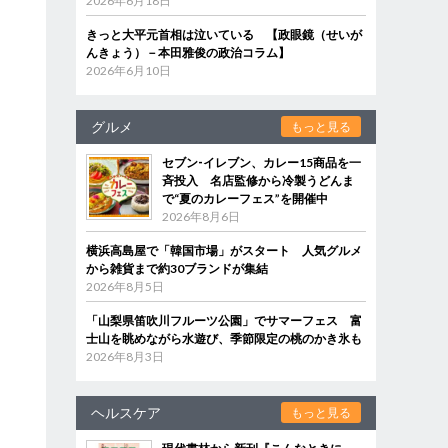
2026年6月18日
きっと大平元首相は泣いている 【政眼鏡（せいが
んきょう）－本田雅俊の政治コラム】
2026年6月10日
グルメ
もっと見る
セブン‐イレブン、カレー15商品を一
斉投入 名店監修から冷製うどんま
で“夏のカレーフェス”を開催中
2026年8月6日
横浜高島屋で「韓国市場」がスタート 人気グルメ
から雑貨まで約30ブランドが集結
2026年8月5日
「山梨県笛吹川フルーツ公園」でサマーフェス 富
士山を眺めながら水遊び、季節限定の桃のかき氷も
2026年8月3日
ヘルスケア
もっと見る