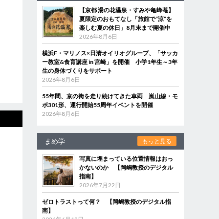
【京都 湯の花温泉・すみや亀峰菴】
夏限定のおもてなし「旅館で“涼”を
楽しむ夏の休日」8月末まで開催中
2026年8月6日
横浜F・マリノス×日清オイリオグループ、「サッカ
ー教室&食育講座 in 宮崎」を開催 小学1年生～3年
生の身体づくりをサポート
2026年8月6日
55年間、京の街を走り続けてきた車両 嵐山線・モ
ボ301形、運行開始55周年イベントを開催
2026年8月6日
まめ学
もっと見る
写真に埋まっている位置情報はおっ
かないのか 【岡嶋教授のデジタル
指南】
2026年7月22日
ゼロトラストって何？ 【岡嶋教授のデジタル指
南】