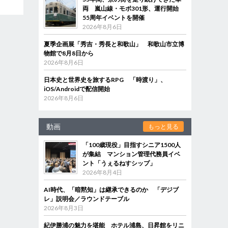
両 嵐山線・モボ301形、運行開始
55周年イベントを開催
2026年8月6日
夏季企画展「秀吉・秀長と和歌山」 和歌山市立博
物館で8月8日から
2026年8月6日
日本史と世界史を旅するRPG 「時渡り」、
iOS/Androidで配信開始
2026年8月6日
動画
もっと見る
「100歳現役」目指すシニア1500人
が集結 マンション管理代務員イベ
ント「うぇるねすシップ」
2026年8月4日
AI時代、「暗黙知」は継承できるのか 「デジブ
レ」説明会／ラウンドテーブル
2026年8月3日
紀伊勝浦の魅力を堪能 ホテル浦島、日昇館をリニ