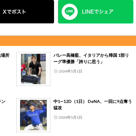
先場所
バレー高橋藍、イタリアから帰国 1部リ
ーグ準優勝「誇りに思う」
2024年5月1日
ラン
中1―12D（1日） DeNA、一回に9点奪う
猛攻
2024年5月1日