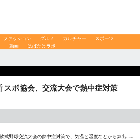
ファッション
グルメ
カルチャー
スポーツ
ス
動画
はばたけラボ
 スポ協会、交流大会で熱中症対策
軟式野球交流大会の熱中症対策で、気温と湿度などから算出……