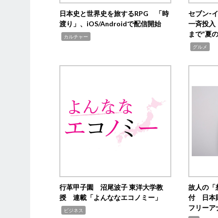
日本史と世界史を旅するRPG 「時
セブン‐
渡り」、iOS/Androidで配信開始
一斉投入
まで“夏
,
カルチャー
,
グルメ
行革甲子園 沼尾波子 東洋大学教
故人の「
授 連載「よんななエコノミー」
付 日本
フリーア
,
ビジネス