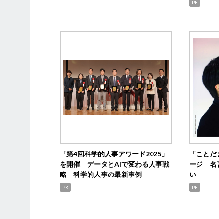
PR
「第4回科学的人事アワード2025」
「ことだ
を開催 データとAIで変わる人事戦
ージ 名
略 科学的人事の最新事例
い
PR
PR