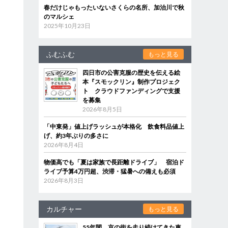
春だけじゃもったいないさくらの名所、加治川で秋
のマルシェ
2025年10月23日
ふむふむ
もっと見る
四日市の公害克服の歴史を伝える絵
本『スモックリン』制作プロジェク
ト クラウドファンディングで支援
を募集
2026年8月5日
「中東発」値上げラッシュが本格化 飲食料品値上
げ、約3年ぶりの多さに
2026年8月4日
物価高でも「夏は家族で長距離ドライブ」 宿泊ド
ライブ予算4万円超、渋滞・猛暑への備えも必須
2026年8月3日
カルチャー
もっと見る
55年間、京の街を走り続けてきた車