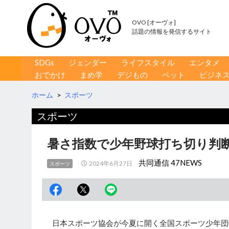
OVO [オーヴォ]
話題の情報を発信するサイト
コンテンツへ移動
検
SDGs
ジェンダー
ライフスタイル
エンタメ
索
おでかけ
まめ学
デジもの
ペット
ビジネ
ホーム
>
スポーツ
スポーツ
暑さ指数で少年野球打ち切り判断
共同通信 47NEWS
2024年6月27日
スポーツ
日本スポーツ協会が今夏に開く全国スポーツ少年団