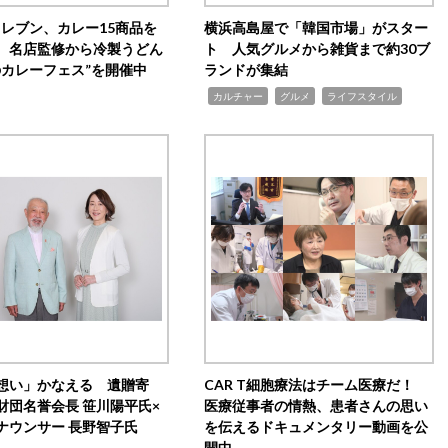
イレブン、カレー15商品を
横浜高島屋で「韓国市場」がスター
 名店監修から冷製うどん
ト 人気グルメから雑貨まで約30ブ
のカレーフェス”を開催中
ランドが集結
,
,
,
カルチャー
グルメ
ライフスタイル
想い」かなえる 遺贈寄
CAR T細胞療法はチーム医療だ！
財団名誉会長 笹川陽平氏×
医療従事者の情熱、患者さんの思い
ナウンサー 長野智子氏
を伝えるドキュメンタリー動画を公
開中