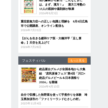
現代書林から新刊『こんなときに
は、まず、漢方！』 漢方三考塾の
15人の医師や薬剤師が執筆
2026年8月5日
重症筋無力症への正しい知識と理解を 8月8日広島
市で公開講座、オンライン配信も
2026年7月31日
【がんを生きる緩和ケア医・大橋洋平「足し算
命」】天空を見上げて
2026年7月28日
フェスティバル
もっと見る
絶品屋台グルメが全国各地から大集
結 “庶民派食フェス”第4回「川口×
絶品グルメビール＆日本酒祭り
2026」を開催
2026年4月15日
自分で収穫した秋野菜を使って芋煮作りを体験 埼
玉県加須市の「ファミリーランドむさしの村」
2025年11月4日