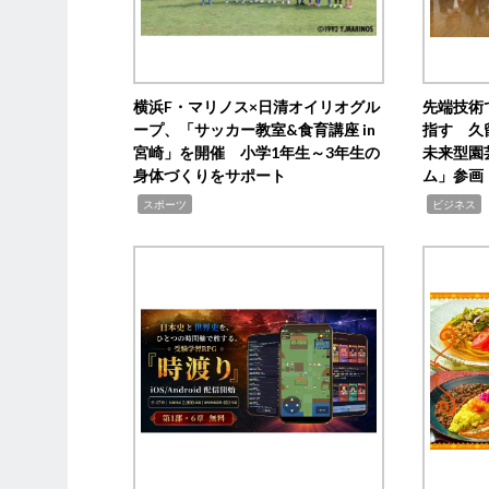
横浜F・マリノス×日清オイリオグル
先端技術
ープ、「サッカー教室&食育講座 in
指す 久
宮崎」を開催 小学1年生～3年生の
未来型園
身体づくりをサポート
ム」参画
,
,
,
スポーツ
ビジネス