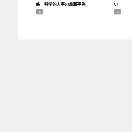
略 科学的人事の最新事例
い
PR
PR