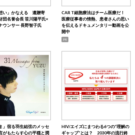
想い」かなえる 遺贈寄
CAR T細胞療法はチーム医療だ！
財団名誉会長 笹川陽平氏×
医療従事者の情熱、患者さんの思い
ナウンサー 長野智子氏
を伝えるドキュメンタリー動画を公
開中
PR
ま」宿る羽生結弦のメッセ
HIV/エイズにまつわる6つの“理解の
言がもたらす心の平穏と潤
ギャップ”とは？ 2030年の流行終