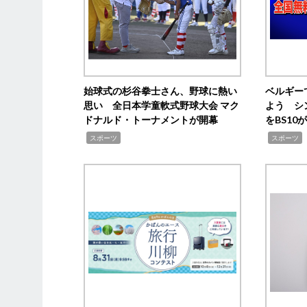
始球式の杉谷拳士さん、野球に熱い
ベルギー
思い 全日本学童軟式野球大会 マク
よう シ
ドナルド・トーナメントが開幕
をBS1
,
,
スポーツ
スポーツ