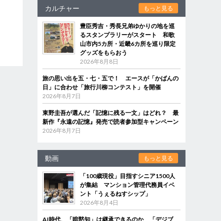
カルチャー
もっと見る
豊臣秀吉・秀長兄弟ゆかりの地を巡
るスタンプラリーがスタート 和歌
山市内5カ所・近畿6カ所を巡り限定
グッズをもらおう
2026年8月8日
旅の思い出を五・七・五で！ エースが「かばんの
日」に合わせ「旅行川柳コンテスト」を開催
2026年8月7日
東野圭吾が選んだ「記憶に残る一文」はどれ？ 最
新作『永遠の記憶』発売で読者参加型キャンペーン
2026年8月7日
動画
もっと見る
「100歳現役」目指すシニア1500人
が集結 マンション管理代務員イベ
ント「うぇるねすシップ」
2026年8月4日
AI時代、「暗黙知」は継承できるのか 「デジブ