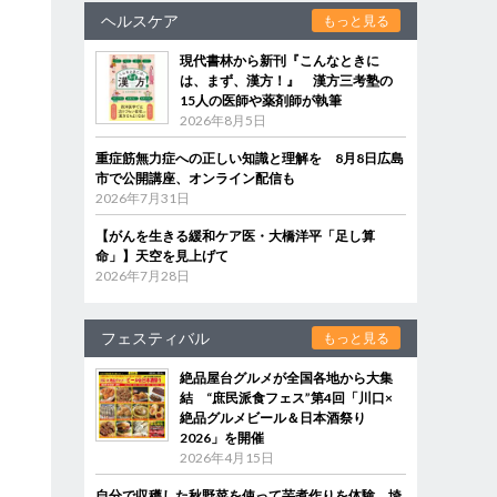
ヘルスケア
もっと見る
現代書林から新刊『こんなときに
は、まず、漢方！』 漢方三考塾の
15人の医師や薬剤師が執筆
2026年8月5日
重症筋無力症への正しい知識と理解を 8月8日広島
市で公開講座、オンライン配信も
2026年7月31日
【がんを生きる緩和ケア医・大橋洋平「足し算
命」】天空を見上げて
2026年7月28日
フェスティバル
もっと見る
絶品屋台グルメが全国各地から大集
結 “庶民派食フェス”第4回「川口×
絶品グルメビール＆日本酒祭り
2026」を開催
2026年4月15日
自分で収穫した秋野菜を使って芋煮作りを体験 埼