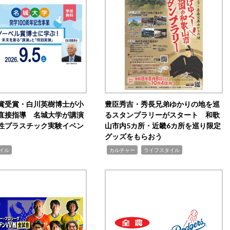
賞受賞・白川英樹博士が小
豊臣秀吉・秀長兄弟ゆかりの地を巡
直接指導 名城大学が講演
るスタンプラリーがスタート 和歌
性プラスチック実験イベン
山市内5カ所・近畿6カ所を巡り限定
グッズをもらおう
,
,
イル
カルチャー
ライフスタイル