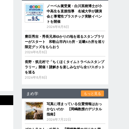
ノーベル賞受賞・白川英樹博士が小
中高生を直接指導 名城大学が講演
会と導電性プラスチック実験イベン
トを開催
2026年8月8日
豊臣秀吉・秀長兄弟ゆかりの地を巡るスタンプラリ
ーがスタート 和歌山市内5カ所・近畿6カ所を巡り
限定グッズをもらおう
2026年8月8日
長野・筑北村で「ちくほくタイムトラベルスタンプ
ラリー」開催！謎解きを楽しみながら全17スポット
を巡る
2026年8月8日
まめ学
もっと見る
写真に埋まっている位置情報はおっ
かないのか 【岡嶋教授のデジタル
指南】
2026年7月22日