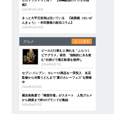
ゼロトラストって何？ 【岡嶋教授のデジタル指
南】
2026年6月18日
きっと大平元首相は泣いている 【政眼鏡（せいが
んきょう）－本田雅俊の政治コラム】
2026年6月10日
グルメ
もっと見る
ビールだけ飲むと倒れる「ふらつく
ビアグラス」発売 “強制的に水を飲
む”仕掛けで適正飲酒を後押し
2026年8月7日
セブン‐イレブン、カレー15商品を一斉投入 名店
監修から冷製うどんまで“夏のカレーフェス”を開催
中
2026年8月6日
横浜高島屋で「韓国市場」がスタート 人気グルメ
から雑貨まで約30ブランドが集結
2026年8月5日