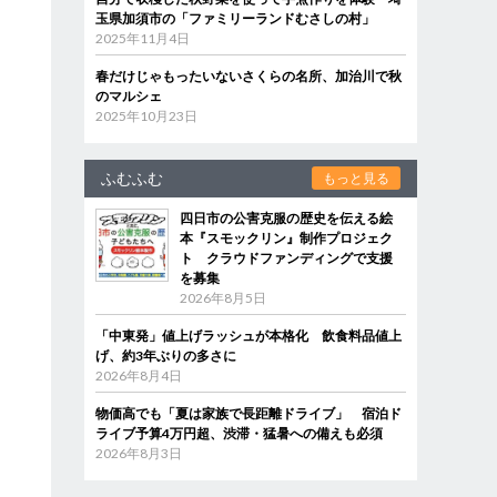
玉県加須市の「ファミリーランドむさしの村」
2025年11月4日
春だけじゃもったいないさくらの名所、加治川で秋
のマルシェ
2025年10月23日
ふむふむ
もっと見る
四日市の公害克服の歴史を伝える絵
本『スモックリン』制作プロジェク
ト クラウドファンディングで支援
を募集
2026年8月5日
「中東発」値上げラッシュが本格化 飲食料品値上
げ、約3年ぶりの多さに
2026年8月4日
物価高でも「夏は家族で長距離ドライブ」 宿泊ド
ライブ予算4万円超、渋滞・猛暑への備えも必須
2026年8月3日