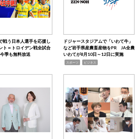
で戦う日本人選手を応援し
ドジャースタジアムで「いわて牛」
ント＝トロイデン戦全試合
など岩手県産農畜産物をPR JA全農
0が今季も無料放送
いわてが8月10日～12日に実施
,
,
スポーツ
ビジネス