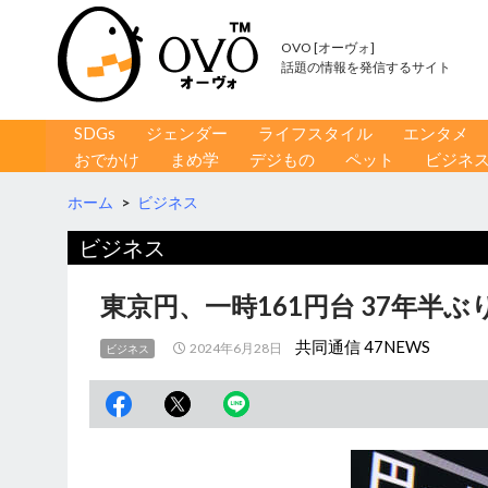
OVO [オーヴォ]
話題の情報を発信するサイト
コンテンツへ移動
検
SDGs
ジェンダー
ライフスタイル
エンタメ
索
おでかけ
まめ学
デジもの
ペット
ビジネ
ホーム
>
ビジネス
ビジネス
東京円、一時161円台 37年半
共同通信 47NEWS
2024年6月28日
ビジネス