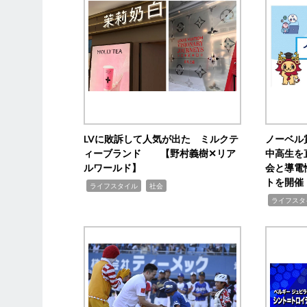
LVに敗訴して人気が出た ミルクテ
ノーベル
ィーブランド 【野村義樹✕リア
中高生を
ルワールド】
会と導電
トを開催
,
,
ライフスタイル
社会
,
ライフスタ