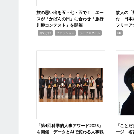
旅の思い出を五・七・五で！ エー
故人の「
スが「かばんの日」に合わせ「旅行
付 日本
川柳コンテスト」を開催
フリーア
,
,
,
おでかけ
ファッション
ライフスタイル
PR
「第4回科学的人事アワード2025」
「ことだ
を開催 データとAIで変わる人事戦
ージ 名