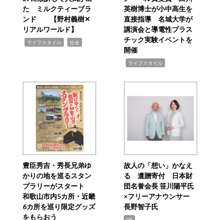
た ミルクティーブラ
英樹博士が小中高生を
ンド 【野村義樹✕
直接指導 名城大学が
リアルワールド】
講演会と導電性プラス
チック実験イベントを
,
,
ライフスタイル
社会
開催
,
ライフスタイル
豊臣秀吉・秀長兄弟ゆ
故人の「想い」かなえ
かりの地を巡るスタン
る 遺贈寄付 日本財
プラリーがスタート
団名誉会長 笹川陽平氏
和歌山市内5カ所・近畿
×フリーアナウンサー
6カ所を巡り限定グッズ
長野智子氏
をもらおう
PR