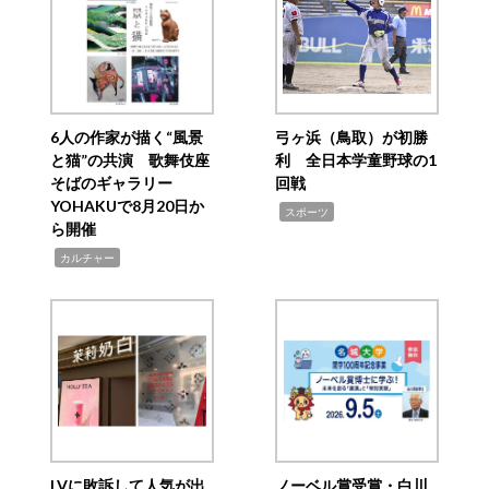
6人の作家が描く“風景
弓ヶ浜（鳥取）が初勝
と猫”の共演 歌舞伎座
利 全日本学童野球の1
そばのギャラリー
回戦
YOHAKUで8月20日か
,
スポーツ
ら開催
,
カルチャー
LVに敗訴して人気が出
ノーベル賞受賞・白川