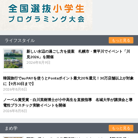
ライフスタイル
もっと見る
新しい水辺の過ごし方を提案 札幌市・豊平川でイベント「川
見2026」を開催
2026年8月9日
韓国旅行でau PAYを使うとPontaポイント最大20％還元！30万店舗以上が対象
に【9月30日まで】
2026年8月8日
ノーベル賞受賞・白川英樹博士が小中高生を直接指導 名城大学が講演会と導
電性プラスチック実験イベントを開催
2026年8月8日
まめ学
もっと見る