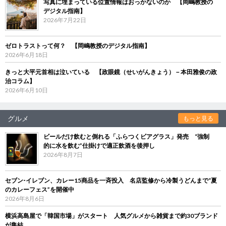
写真に埋まっている位置情報はおっかないのか 【岡嶋教授の
デジタル指南】
2026年7月22日
ゼロトラストって何？ 【岡嶋教授のデジタル指南】
2026年6月18日
きっと大平元首相は泣いている 【政眼鏡（せいがんきょう）－本田雅俊の政
治コラム】
2026年6月10日
グルメ
もっと見る
ビールだけ飲むと倒れる「ふらつくビアグラス」発売 “強制
的に水を飲む”仕掛けで適正飲酒を後押し
2026年8月7日
セブン‐イレブン、カレー15商品を一斉投入 名店監修から冷製うどんまで“夏
のカレーフェス”を開催中
2026年8月6日
横浜高島屋で「韓国市場」がスタート 人気グルメから雑貨まで約30ブランド
が集結