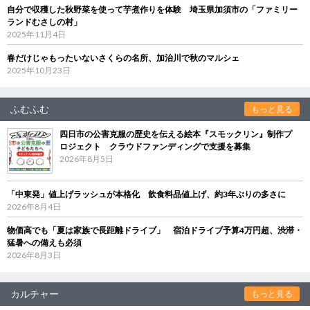
自分で収穫した秋野菜を使って芋煮作りを体験 埼玉県加須市の「ファミリー
ランドむさしの村」
2025年11月4日
春だけじゃもったいないさくらの名所、加治川で秋のマルシェ
2025年10月23日
ふむふむ
もっと見る
四日市の公害克服の歴史を伝える絵本『スモックリン』制作プ
ロジェクト クラウドファンディングで支援を募集
2026年8月5日
「中東発」値上げラッシュが本格化 飲食料品値上げ、約3年ぶりの多さに
2026年8月4日
物価高でも「夏は家族で長距離ドライブ」 宿泊ドライブ予算4万円超、渋滞・
猛暑への備えも必須
2026年8月3日
カルチャー
もっと見る