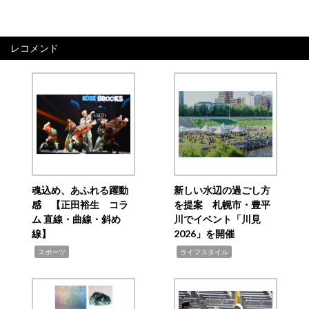
レコメンド
魂込め、あふれる躍動
新しい水辺の過ごし方
感 【正田裕生 コラ
を提案 札幌市・豊平
ム 直線・曲線・斜め
川でイベント「川見
線】
2026」を開催
,
,
スポーツ
ライフスタイル