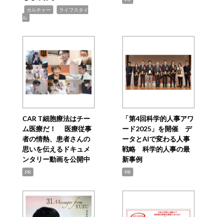
,
,
カルチャー
ライフスタイ
ル
CAR T細胞療法はチー
「第4回科学的人事アワ
ム医療だ！ 医療従事
ード2025」を開催 デ
者の情熱、患者さんの
ータとAIで変わる人事
思いを伝えるドキュメ
戦略 科学的人事の最
ンタリー動画を公開中
新事例
PR
PR