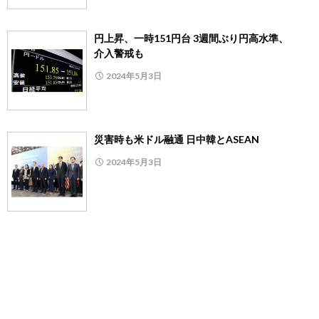
円上昇、一時151円台 3週間ぶり円高水準、
介入警戒も
2024年5月3日
災害時も米ドル融通 日中韓とASEAN
2024年5月3日