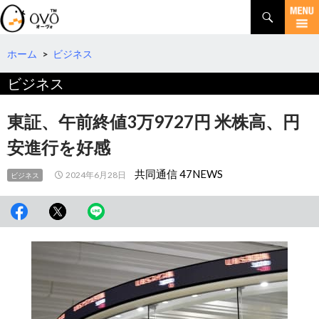
検
索
コ
ン
テ
ホーム
>
ビジネス
ン
ビジネス
ツ
へ
移
東証、午前終値3万9727円 米株高、円
動
安進行を好感
共同通信 47NEWS
2024年6月28日
ビジネス