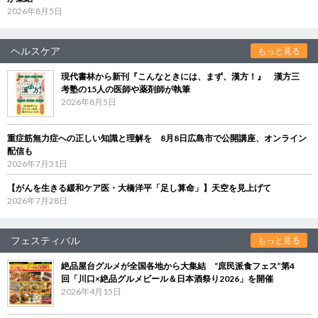
2026年8月5日
ヘルスケア
もっと見る
現代書林から新刊『こんなときには、まず、漢方！』 漢方三
考塾の15人の医師や薬剤師が執筆
2026年8月5日
重症筋無力症への正しい知識と理解を 8月8日広島市で公開講座、オンライン
配信も
2026年7月31日
【がんを生きる緩和ケア医・大橋洋平「足し算命」】天空を見上げて
2026年7月28日
フェスティバル
もっと見る
絶品屋台グルメが全国各地から大集結 “庶民派食フェス”第4
回「川口×絶品グルメビール＆日本酒祭り2026」を開催
2026年4月15日