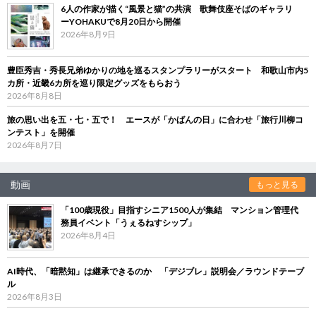
6人の作家が描く“風景と猫”の共演 歌舞伎座そばのギャラリ
ーYOHAKUで8月20日から開催
2026年8月9日
豊臣秀吉・秀長兄弟ゆかりの地を巡るスタンプラリーがスタート 和歌山市内5
カ所・近畿6カ所を巡り限定グッズをもらおう
2026年8月8日
旅の思い出を五・七・五で！ エースが「かばんの日」に合わせ「旅行川柳コ
ンテスト」を開催
2026年8月7日
動画
もっと見る
「100歳現役」目指すシニア1500人が集結 マンション管理代
務員イベント「うぇるねすシップ」
2026年8月4日
AI時代、「暗黙知」は継承できるのか 「デジブレ」説明会／ラウンドテーブ
ル
2026年8月3日