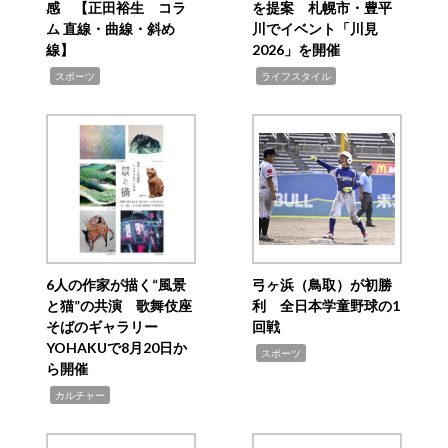
感 【正田裕生 コラ
を提案 札幌市・豊平
ム 直線・曲線・斜め
川でイベント「川見
線】
2026」を開催
,
,
スポーツ
ライフスタイル
6人の作家が描く“風景
弓ヶ浜（鳥取）が初勝
と猫”の共演 歌舞伎座
利 全日本学童野球の1
そばのギャラリー
回戦
YOHAKUで8月20日か
,
スポーツ
ら開催
,
カルチャー