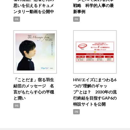
思いを伝えるドキュメ
戦略 科学的人事の最
ンタリー動画を公開中
新事例
PR
PR
「ことだま」宿る羽生
HIV/エイズにまつわる6
結弦のメッセージ 名
つの“理解のギャッ
言がもたらす心の平穏
プ”とは？ 2030年の流
と潤い
行終結を目指すGAP6の
特設サイトを公開
PR
PR