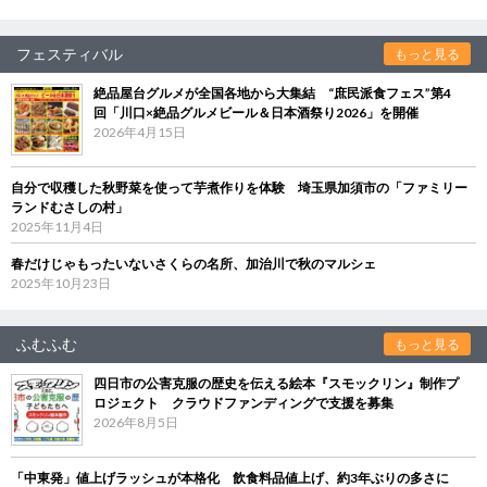
フェスティバル
もっと見る
絶品屋台グルメが全国各地から大集結 “庶民派食フェス”第4
回「川口×絶品グルメビール＆日本酒祭り2026」を開催
2026年4月15日
自分で収穫した秋野菜を使って芋煮作りを体験 埼玉県加須市の「ファミリー
ランドむさしの村」
2025年11月4日
春だけじゃもったいないさくらの名所、加治川で秋のマルシェ
2025年10月23日
ふむふむ
もっと見る
四日市の公害克服の歴史を伝える絵本『スモックリン』制作プ
ロジェクト クラウドファンディングで支援を募集
2026年8月5日
「中東発」値上げラッシュが本格化 飲食料品値上げ、約3年ぶりの多さに