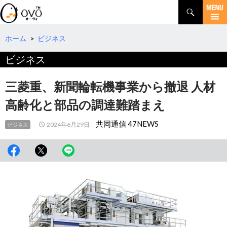
検
索
コ
ン
テ
ホーム
>
ビジネス
ン
ビジネス
ツ
へ
移
三菱重、新聞輪転機事業から撤退 人材
動
高齢化と部品の調達難踏まえ
共同通信 47NEWS
2024年6月29日
ビジネス