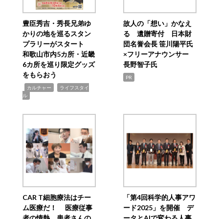
豊臣秀吉・秀長兄弟ゆ
故人の「想い」かなえ
かりの地を巡るスタン
る 遺贈寄付 日本財
プラリーがスタート
団名誉会長 笹川陽平氏
和歌山市内5カ所・近畿
×フリーアナウンサー
6カ所を巡り限定グッズ
長野智子氏
をもらおう
PR
,
,
カルチャー
ライフスタイ
ル
CAR T細胞療法はチー
「第4回科学的人事アワ
ム医療だ！ 医療従事
ード2025」を開催 デ
者の情熱、患者さんの
ータとAIで変わる人事