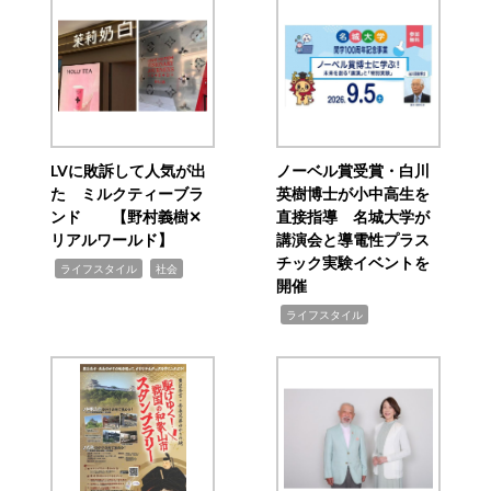
LVに敗訴して人気が出
ノーベル賞受賞・白川
た ミルクティーブラ
英樹博士が小中高生を
ンド 【野村義樹✕
直接指導 名城大学が
リアルワールド】
講演会と導電性プラス
チック実験イベントを
,
,
ライフスタイル
社会
開催
,
ライフスタイル