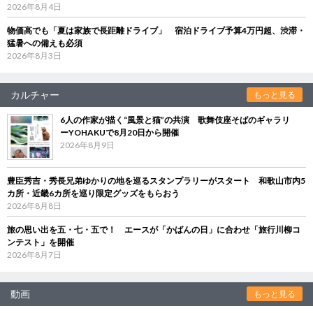
2026年8月4日
物価高でも「夏は家族で長距離ドライブ」 宿泊ドライブ予算4万円超、渋滞・
猛暑への備えも必須
2026年8月3日
カルチャー
もっと見る
6人の作家が描く“風景と猫”の共演 歌舞伎座そばのギャラリ
ーYOHAKUで8月20日から開催
2026年8月9日
豊臣秀吉・秀長兄弟ゆかりの地を巡るスタンプラリーがスタート 和歌山市内5
カ所・近畿6カ所を巡り限定グッズをもらおう
2026年8月8日
旅の思い出を五・七・五で！ エースが「かばんの日」に合わせ「旅行川柳コ
ンテスト」を開催
2026年8月7日
動画
もっと見る