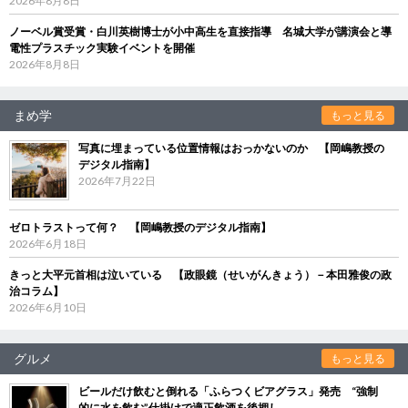
2026年8月8日
ノーベル賞受賞・白川英樹博士が小中高生を直接指導 名城大学が講演会と導
電性プラスチック実験イベントを開催
2026年8月8日
まめ学
もっと見る
写真に埋まっている位置情報はおっかないのか 【岡嶋教授の
デジタル指南】
2026年7月22日
ゼロトラストって何？ 【岡嶋教授のデジタル指南】
2026年6月18日
きっと大平元首相は泣いている 【政眼鏡（せいがんきょう）－本田雅俊の政
治コラム】
2026年6月10日
グルメ
もっと見る
ビールだけ飲むと倒れる「ふらつくビアグラス」発売 “強制
的に水を飲む”仕掛けで適正飲酒を後押し