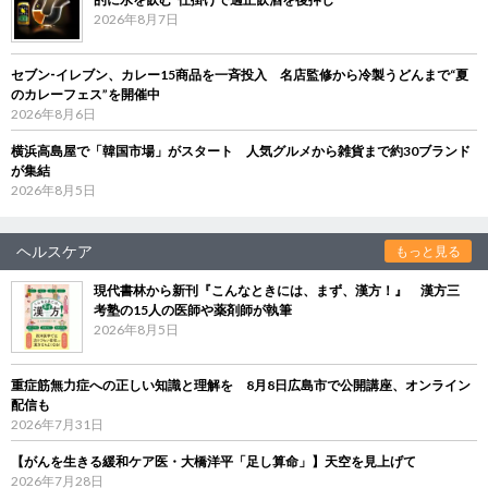
2026年8月7日
セブン‐イレブン、カレー15商品を一斉投入 名店監修から冷製うどんまで“夏
のカレーフェス”を開催中
2026年8月6日
横浜高島屋で「韓国市場」がスタート 人気グルメから雑貨まで約30ブランド
が集結
2026年8月5日
ヘルスケア
もっと見る
現代書林から新刊『こんなときには、まず、漢方！』 漢方三
考塾の15人の医師や薬剤師が執筆
2026年8月5日
重症筋無力症への正しい知識と理解を 8月8日広島市で公開講座、オンライン
配信も
2026年7月31日
【がんを生きる緩和ケア医・大橋洋平「足し算命」】天空を見上げて
2026年7月28日