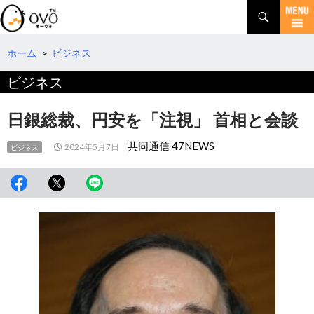
検
索
コ
ン
テ
ホーム
>
ビジネス
ン
ビジネス
ツ
へ
移
日銀総裁、円安を「注視」 首相と会談
動
共同通信 47NEWS
2024年5月7日
ビジネス