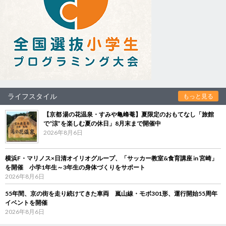
ライフスタイル
もっと見る
【京都 湯の花温泉・すみや亀峰菴】夏限定のおもてなし「旅館
で“涼”を楽しむ夏の休日」8月末まで開催中
2026年8月6日
横浜F・マリノス×日清オイリオグループ、「サッカー教室&食育講座 in 宮崎」
を開催 小学1年生～3年生の身体づくりをサポート
2026年8月6日
55年間、京の街を走り続けてきた車両 嵐山線・モボ301形、運行開始55周年
イベントを開催
2026年8月6日