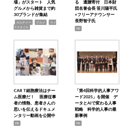
場」がスタート 人気
る 遺贈寄付 日本財
グルメから雑貨まで約
団名誉会長 笹川陽平氏
30ブランドが集結
×フリーアナウンサー
長野智子氏
,
,
,
カルチャー
グルメ
ライ
フスタイル
PR
CAR T細胞療法はチー
「第4回科学的人事アワ
ム医療だ！ 医療従事
ード2025」を開催 デ
者の情熱、患者さんの
ータとAIで変わる人事
思いを伝えるドキュメ
戦略 科学的人事の最
ンタリー動画を公開中
新事例
PR
PR