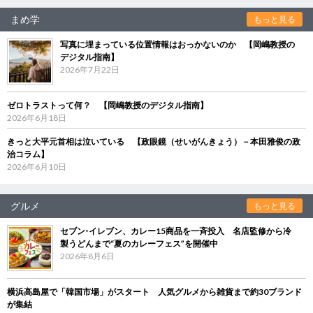
まめ学
もっと見る
写真に埋まっている位置情報はおっかないのか 【岡嶋教授の
デジタル指南】
2026年7月22日
ゼロトラストって何？ 【岡嶋教授のデジタル指南】
2026年6月18日
きっと大平元首相は泣いている 【政眼鏡（せいがんきょう）－本田雅俊の政
治コラム】
2026年6月10日
グルメ
もっと見る
セブン‐イレブン、カレー15商品を一斉投入 名店監修から冷
製うどんまで“夏のカレーフェス”を開催中
2026年8月6日
横浜高島屋で「韓国市場」がスタート 人気グルメから雑貨まで約30ブランド
が集結