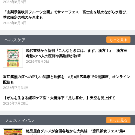
2026年8月5日
「山梨県笛吹川フルーツ公園」でサマーフェス 富士山を眺めながら水遊び、
季節限定の桃のかき氷も
2026年8月3日
ヘルスケア
もっと見る
現代書林から新刊『こんなときには、まず、漢方！』 漢方三
考塾の15人の医師や薬剤師が執筆
2026年8月5日
重症筋無力症への正しい知識と理解を 8月8日広島市で公開講座、オンライン
配信も
2026年7月31日
【がんを生きる緩和ケア医・大橋洋平「足し算命」】天空を見上げて
2026年7月28日
フェスティバル
もっと見る
絶品屋台グルメが全国各地から大集結 “庶民派食フェス”第4