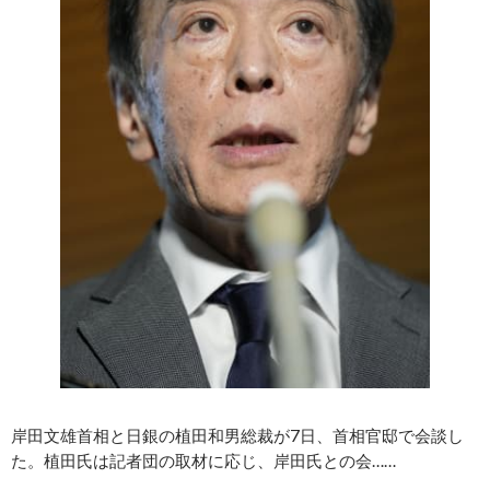
岸田文雄首相と日銀の植田和男総裁が7日、首相官邸で会談し
た。植田氏は記者団の取材に応じ、岸田氏との会……