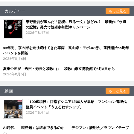
カルチャー
もっと見る
東野圭吾が選んだ「記憶に残る一文」はどれ？ 最新作『永遠
の記憶』発売で読者参加型キャンペーン
2026年8月7日
55年間、京の街を走り続けてきた車両 嵐山線・モボ301形、運行開始55周年
イベントを開催
2026年8月6日
夏季企画展「秀吉・秀長と和歌山」 和歌山市立博物館で8月8日から
2026年8月6日
動画
もっと見る
「100歳現役」目指すシニア1500人が集結 マンション管理代
務員イベント「うぇるねすシップ」
2026年8月4日
AI時代、「暗黙知」は継承できるのか 「デジブレ」説明会／ラウンドテーブ
ル