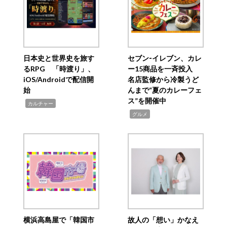
日本史と世界史を旅す
セブン‐イレブン、カレ
るRPG 「時渡り」、
ー15商品を一斉投入
iOS/Androidで配信開
名店監修から冷製うど
始
んまで“夏のカレーフェ
ス”を開催中
,
カルチャー
,
グルメ
横浜高島屋で「韓国市
故人の「想い」かなえ