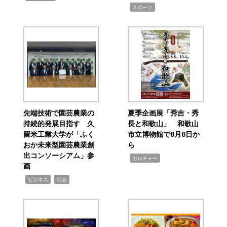
,
スポーツ
先端技術で園芸農業の
夏季企画展「秀吉・秀
持続的発展目指す 久
長と和歌山」 和歌山
留米工業大学が「ふく
市立博物館で8月8日か
おか未来型園芸農業創
ら
出コンソーシアム」参
,
カルチャー
画
,
,
ビジネス
社会