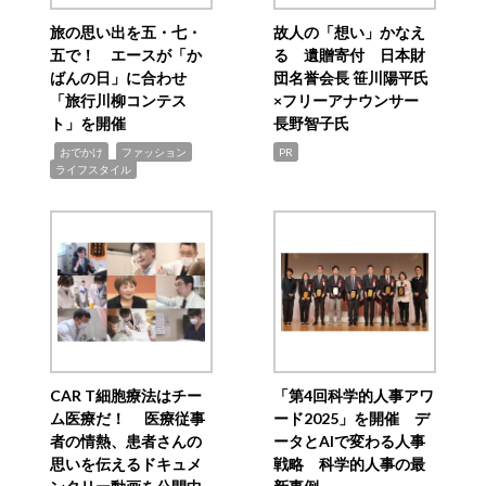
旅の思い出を五・七・
故人の「想い」かなえ
五で！ エースが「か
る 遺贈寄付 日本財
ばんの日」に合わせ
団名誉会長 笹川陽平氏
「旅行川柳コンテス
×フリーアナウンサー
ト」を開催
長野智子氏
,
,
,
おでかけ
ファッション
PR
ライフスタイル
CAR T細胞療法はチー
「第4回科学的人事アワ
ム医療だ！ 医療従事
ード2025」を開催 デ
者の情熱、患者さんの
ータとAIで変わる人事
思いを伝えるドキュメ
戦略 科学的人事の最