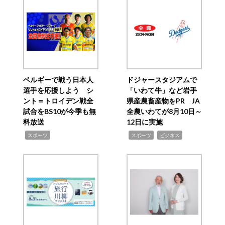
ベルギーで戦う日本人
ドジャースタジアムで
選手を応援しよう シ
「いわて牛」など岩手
ント＝トロイデン戦全
県産農畜産物をPR JA
試合をBS10が今季も無
全農いわてが8月10日～
料放送
12日に実施
,
,
,
スポーツ
スポーツ
ビジネス