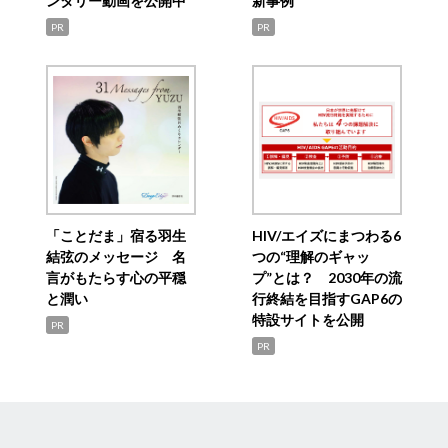
ンタリー動画を公開中
新事例
PR
PR
「ことだま」宿る羽生
HIV/エイズにまつわる6
結弦のメッセージ 名
つの“理解のギャッ
言がもたらす心の平穏
プ”とは？ 2030年の流
と潤い
行終結を目指すGAP6の
特設サイトを公開
PR
PR