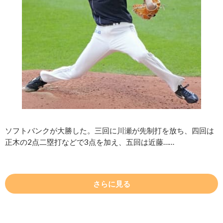
ソフトバンクが大勝した。三回に川瀬が先制打を放ち、四回は
正木の2点二塁打などで3点を加え、五回は近藤……
さらに見る