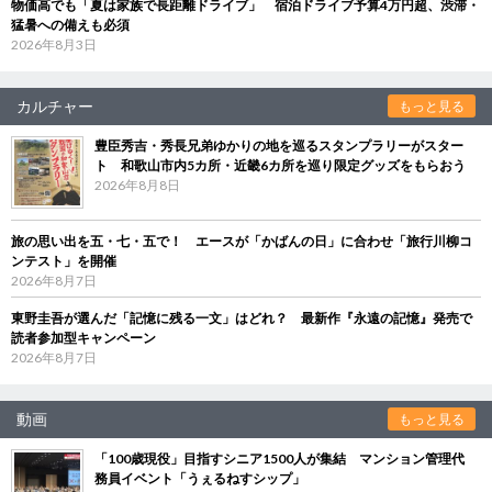
物価高でも「夏は家族で長距離ドライブ」 宿泊ドライブ予算4万円超、渋滞・
猛暑への備えも必須
2026年8月3日
カルチャー
もっと見る
豊臣秀吉・秀長兄弟ゆかりの地を巡るスタンプラリーがスター
ト 和歌山市内5カ所・近畿6カ所を巡り限定グッズをもらおう
2026年8月8日
旅の思い出を五・七・五で！ エースが「かばんの日」に合わせ「旅行川柳コ
ンテスト」を開催
2026年8月7日
東野圭吾が選んだ「記憶に残る一文」はどれ？ 最新作『永遠の記憶』発売で
読者参加型キャンペーン
2026年8月7日
動画
もっと見る
「100歳現役」目指すシニア1500人が集結 マンション管理代
務員イベント「うぇるねすシップ」