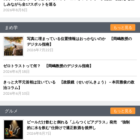
しみながら全17スポットを巡る
2026年8月8日
まめ学
もっと見る
写真に埋まっている位置情報はおっかないのか 【岡嶋教授の
デジタル指南】
2026年7月22日
ゼロトラストって何？ 【岡嶋教授のデジタル指南】
2026年6月18日
きっと大平元首相は泣いている 【政眼鏡（せいがんきょう）－本田雅俊の政
治コラム】
2026年6月10日
グルメ
もっと見る
ビールだけ飲むと倒れる「ふらつくビアグラス」発売 “強制
的に水を飲む”仕掛けで適正飲酒を後押し
2026年8月7日