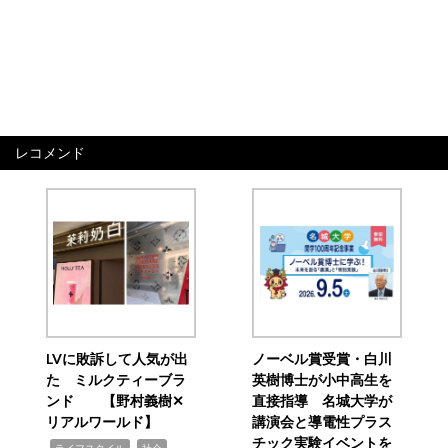
レコメンド
LVに敗訴して人気が出
ノーベル賞受賞・白川
た ミルクティーブラ
英樹博士が小中高生を
ンド 【野村義樹✕
直接指導 名城大学が
リアルワールド】
講演会と導電性プラス
チック実験イベントを
,
,