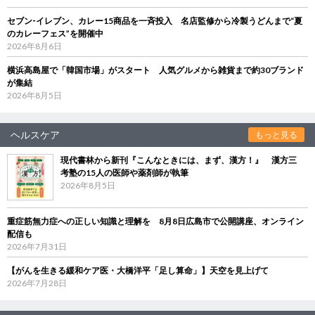
セブン‐イレブン、カレー15商品を一斉投入 名店監修から冷製うどんまで“夏
のカレーフェス”を開催中
2026年8月6日
横浜高島屋で「韓国市場」がスタート 人気グルメから雑貨まで約30ブランド
が集結
2026年8月5日
ヘルスケア
もっと見る
現代書林から新刊『こんなときには、まず、漢方！』 漢方三
考塾の15人の医師や薬剤師が執筆
2026年8月5日
重症筋無力症への正しい知識と理解を 8月8日広島市で公開講座、オンライン
配信も
2026年7月31日
【がんを生きる緩和ケア医・大橋洋平「足し算命」】天空を見上げて
2026年7月28日