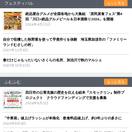
フェスティバル
もっと見る
絶品屋台グルメが全国各地から大集結 “庶民派食フェス”第4
回「川口×絶品グルメビール＆日本酒祭り2026」を開催
2026年4月15日
自分で収穫した秋野菜を使って芋煮作りを体験 埼玉県加須市の「ファミリー
ランドむさしの村」
2025年11月4日
春だけじゃもったいないさくらの名所、加治川で秋のマルシェ
2025年10月23日
ふむふむ
もっと見る
四日市の公害克服の歴史を伝える絵本『スモックリン』制作プ
ロジェクト クラウドファンディングで支援を募集
2026年8月5日
「中東発」値上げラッシュが本格化 飲食料品値上げ、約3年ぶりの多さに
2026年8月4日