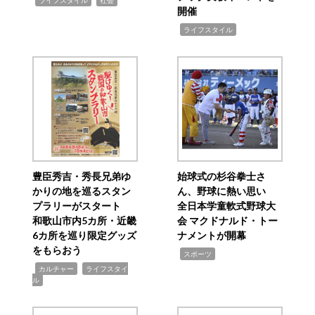
ライフスタイル
社会
開催
,
ライフスタイル
豊臣秀吉・秀長兄弟ゆ
始球式の杉谷拳士さ
かりの地を巡るスタン
ん、野球に熱い思い
プラリーがスタート
全日本学童軟式野球大
和歌山市内5カ所・近畿
会 マクドナルド・トー
6カ所を巡り限定グッズ
ナメントが開幕
をもらおう
,
スポーツ
,
,
カルチャー
ライフスタイ
ル