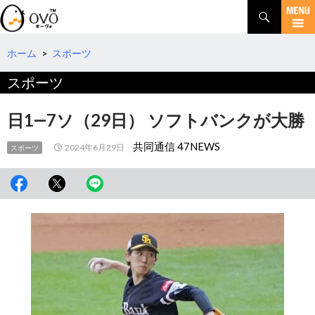
検
索
コ
ン
テ
ホーム
>
スポーツ
ン
スポーツ
ツ
へ
移
日1―7ソ（29日） ソフトバンクが大勝
動
共同通信 47NEWS
2024年6月29日
スポーツ