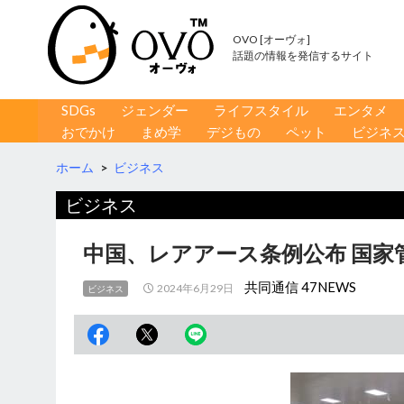
OVO [オーヴォ]
話題の情報を発信するサイト
コンテンツへ移動
検
SDGs
ジェンダー
ライフスタイル
エンタメ
索
おでかけ
まめ学
デジもの
ペット
ビジネ
ホーム
>
ビジネス
ビジネス
中国、レアアース条例公布 国家
共同通信 47NEWS
2024年6月29日
ビジネス