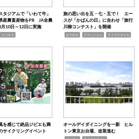
スタジアムで「いわて牛」
旅の思い出を五・七・五で！ エー
県産農畜産物をPR JA全農
スが「かばんの日」に合わせ「旅行
月10日～12日に実施
川柳コンテスト」を開催
,
,
,
ビジネス
おでかけ
ファッション
ライフスタイル
風を感じて絶品ジビエも満
オールデイダイニングを一新 ヒル
のサイクリングイベント
トン東京お台場、改装進む
,
,
ビジネス
ライフスタイル