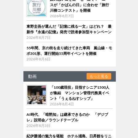
スが「かばんの日」に合わせ「旅行
川柳コンテスト」を開催
2026年8月7日
東野圭吾が選んだ「記憶に残る一文」はどれ？ 最
新作『永遠の記憶』発売で読者参加型キャンペーン
2026年8月7日
55年間、京の街を走り続けてきた車両 嵐山線・モ
ボ301形、運行開始55周年イベントを開催
2026年8月6日
動画
もっと見る
「100歳現役」目指すシニア1500人
が集結 マンション管理代務員イベ
ント「うぇるねすシップ」
2026年8月4日
AI時代、「暗黙知」は継承できるのか 「デジブ
レ」説明会／ラウンドテーブル
2026年8月3日
紀伊勝浦の魅力を堪能 ホテル浦島、日昇館をリニ