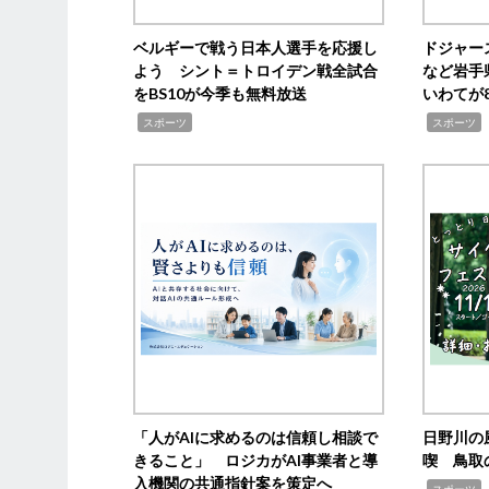
ベルギーで戦う日本人選手を応援し
ドジャー
よう シント＝トロイデン戦全試合
など岩手
をBS10が今季も無料放送
いわてが8
,
,
,
スポーツ
スポーツ
「人がAIに求めるのは信頼し相談で
日野川の
きること」 ロジカがAI事業者と導
喫 鳥取
入機関の共通指針案を策定へ
,
スポーツ