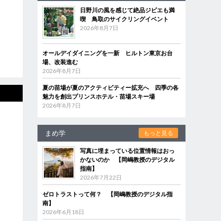
日野川の風を感じて絶品ジビエも満
喫 鳥取のサイクリングイベント
2026年8月7日
オールデイダイニングを一新 ヒルトン東京お台
場、改装進む
2026年8月7日
夏の苗場が夏のアクティビティー拡充へ 四季の各
魅力を創出プリンスホテル・苗場スキー場
2026年8月7日
まめ学
もっと見る
写真に埋まっている位置情報はおっ
かないのか 【岡嶋教授のデジタル
指南】
2026年7月22日
ゼロトラストって何？ 【岡嶋教授のデジタル指
南】
2026年6月18日