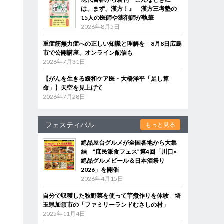
は、まず、漢方！』 漢方三考塾の
15人の医師や薬剤師が執筆
2026年8月5日
重症筋無力症への正しい知識と理解を 8月8日広島
市で公開講座、オンライン配信も
2026年7月31日
【がんを生きる緩和ケア医・大橋洋平「足し算
命」】天空を見上げて
2026年7月28日
フェスティバル
もっと見る
絶品屋台グルメが全国各地から大集
結 “庶民派食フェス”第4回「川口×
絶品グルメビール＆日本酒祭り
2026」を開催
2026年4月15日
自分で収穫した秋野菜を使って芋煮作りを体験 埼
玉県加須市の「ファミリーランドむさしの村」
2025年11月4日