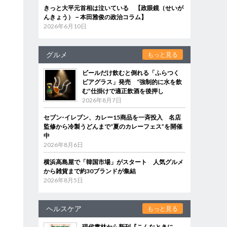
きっと大平元首相は泣いている 【政眼鏡（せいが
んきょう）－本田雅俊の政治コラム】
2026年6月10日
グルメ
もっと見る
ビールだけ飲むと倒れる「ふらつく
ビアグラス」発売 “強制的に水を飲
む”仕掛けで適正飲酒を後押し
2026年8月7日
セブン‐イレブン、カレー15商品を一斉投入 名店
監修から冷製うどんまで“夏のカレーフェス”を開催
中
2026年8月6日
横浜高島屋で「韓国市場」がスタート 人気グルメ
から雑貨まで約30ブランドが集結
2026年8月5日
ヘルスケア
もっと見る
現代書林から新刊『こんなときに