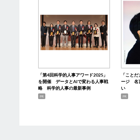
「第4回科学的人事アワード2025」
「ことだ
を開催 データとAIで変わる人事戦
ージ 名
略 科学的人事の最新事例
い
PR
PR