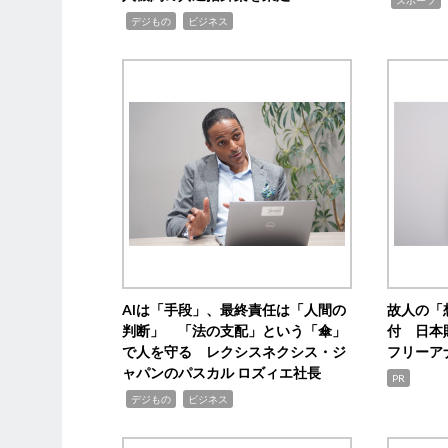
,
,
デジもの
ビジネス
AIは「手段」、最終責任は「人間の
故人の「
判断」 「法の支配」という「傘」
付 日本
で人を守る レクシスネクシス・ジ
フリーア
ャパンのパスカル ロズィエ社長
PR
,
,
デジもの
ビジネス