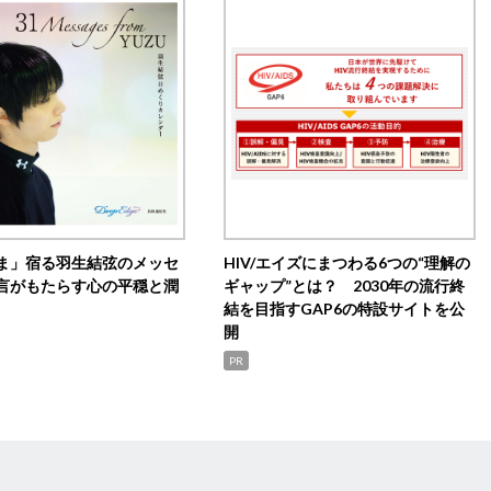
ま」宿る羽生結弦のメッセ
HIV/エイズにまつわる6つの“理解の
言がもたらす心の平穏と潤
ギャップ”とは？ 2030年の流行終
結を目指すGAP6の特設サイトを公
開
PR