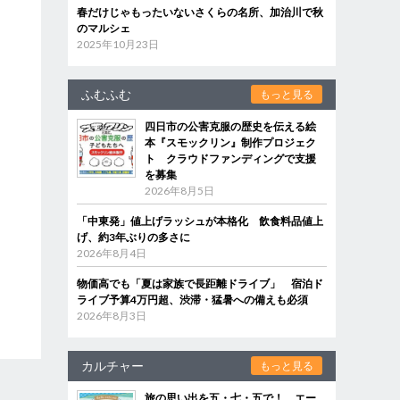
春だけじゃもったいないさくらの名所、加治川で秋
のマルシェ
2025年10月23日
ふむふむ
もっと見る
四日市の公害克服の歴史を伝える絵
本『スモックリン』制作プロジェク
ト クラウドファンディングで支援
を募集
2026年8月5日
「中東発」値上げラッシュが本格化 飲食料品値上
げ、約3年ぶりの多さに
2026年8月4日
物価高でも「夏は家族で長距離ドライブ」 宿泊ド
ライブ予算4万円超、渋滞・猛暑への備えも必須
2026年8月3日
カルチャー
もっと見る
旅の思い出を五・七・五で！ エー