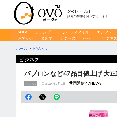
OVO [オーヴォ]
話題の情報を発信するサイト
コンテンツへ移動
検
SDGs
ジェンダー
ライフスタイル
エンタメ
索
おでかけ
まめ学
デジもの
ペット
ビジネ
ホーム
>
ビジネス
ビジネス
パブロンなど47品目値上げ 大正製
共同通信 47NEWS
2024年7月1日
ビジネス