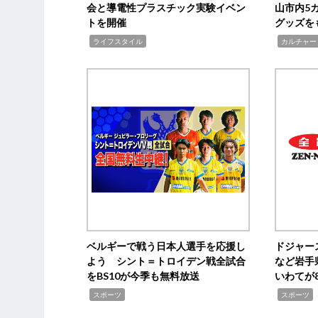
会と導電性プラスチック実験イベン
山市内5
トを開催
グッズを
,
,
ライフスタイル
カルチャー
ベルギーで戦う日本人選手を応援し
ドジャー
よう シント＝トロイデン戦全試合
など岩手
をBS10が今季も無料放送
いわてが8
,
,
,
スポーツ
スポーツ