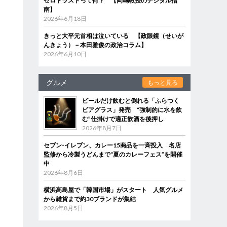
ゼロトラストって何？ 【岡嶋教授のデジタル指
南】
2026年6月18日
きっと大平元首相は泣いている 【政眼鏡（せいが
んきょう）－本田雅俊の政治コラム】
2026年6月10日
グルメ
もっと見る
ビールだけ飲むと倒れる「ふらつく
ビアグラス」発売 “強制的に水を飲
む”仕掛けで適正飲酒を後押し
2026年8月7日
セブン‐イレブン、カレー15商品を一斉投入 名店
監修から冷製うどんまで“夏のカレーフェス”を開催
中
2026年8月6日
横浜高島屋で「韓国市場」がスタート 人気グルメ
から雑貨まで約30ブランドが集結
2026年8月5日