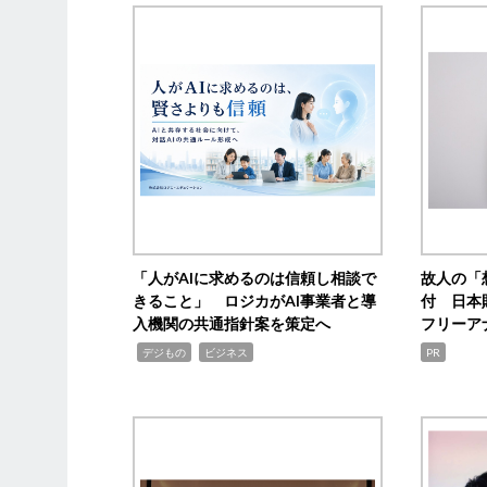
「人がAIに求めるのは信頼し相談で
故人の「
きること」 ロジカがAI事業者と導
付 日本
入機関の共通指針案を策定へ
フリーア
,
,
デジもの
ビジネス
PR