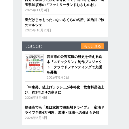
玉県加須市の「ファミリーランドむさしの村」
2025年11月4日
春だけじゃもったいないさくらの名所、加治川で秋
のマルシェ
2025年10月23日
ふむふむ
もっと見る
四日市の公害克服の歴史を伝える絵
本『スモックリン』制作プロジェク
ト クラウドファンディングで支援
を募集
2026年8月5日
「中東発」値上げラッシュが本格化 飲食料品値上
げ、約3年ぶりの多さに
2026年8月4日
物価高でも「夏は家族で長距離ドライブ」 宿泊ド
ライブ予算4万円超、渋滞・猛暑への備えも必須
2026年8月3日