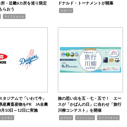
カ所・近畿6カ所を巡り限定
ドナルド・トーナメントが開幕
もらおう
,
スポーツ
,
ライフスタイル
スタジアムで「いわて牛」
旅の思い出を五・七・五で！ エー
県産農畜産物をPR JA全農
スが「かばんの日」に合わせ「旅行
月10日～12日に実施
川柳コンテスト」を開催
,
,
,
ビジネス
おでかけ
ファッション
ライフスタイル