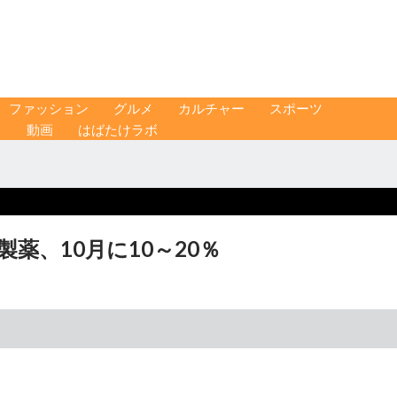
ファッション
グルメ
カルチャー
スポーツ
ス
動画
はばたけラボ
薬、10月に10～20％