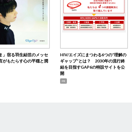
ま」宿る羽生結弦のメッセ
HIV/エイズにまつわる6つの“理解の
言がもたらす心の平穏と潤
ギャップ”とは？ 2030年の流行終
結を目指すGAP6の特設サイトを公
開
PR