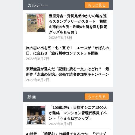
カルチャー
もっと見る
豊臣秀吉・秀長兄弟ゆかりの地を巡
るスタンプラリーがスタート 和歌
山市内5カ所・近畿6カ所を巡り限定
グッズをもらおう
2026年8月8日
旅の思い出を五・七・五で！ エースが「かばんの
日」に合わせ「旅行川柳コンテスト」を開催
2026年8月7日
東野圭吾が選んだ「記憶に残る一文」はどれ？ 最
新作『永遠の記憶』発売で読者参加型キャンペーン
2026年8月7日
動画
もっと見る
「100歳現役」目指すシニア1500人
が集結 マンション管理代務員イベ
ント「うぇるねすシップ」
2026年8月4日
AI時代、「暗黙知」は継承できるのか 「デジブ