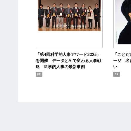
「第4回科学的人事アワード2025」
「ことだ
を開催 データとAIで変わる人事戦
ージ 名
略 科学的人事の最新事例
い
PR
PR