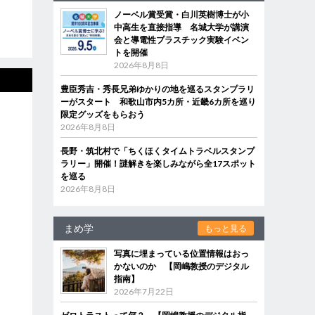
ノーベル賞受賞・白川英樹博士が小
中高生を直接指導 名城大学が講演
会と導電性プラスチック実験イベン
トを開催
2026年8月8日
豊臣秀吉・秀長兄弟ゆかりの地を巡るスタンプラリ
ーがスタート 和歌山市内5カ所・近畿6カ所を巡り
限定グッズをもらおう
2026年8月8日
長野・筑北村で「ちくほくタイムトラベルスタンプ
ラリー」開催！謎解きを楽しみながら全17スポット
を巡る
2026年8月8日
まめ学
もっと見る
写真に埋まっている位置情報はおっ
かないのか 【岡嶋教授のデジタル
指南】
2026年7月22日