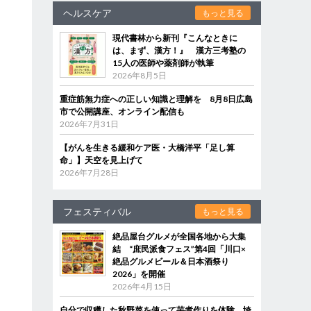
ヘルスケア
もっと見る
現代書林から新刊『こんなときに
は、まず、漢方！』 漢方三考塾の
15人の医師や薬剤師が執筆
2026年8月5日
重症筋無力症への正しい知識と理解を 8月8日広島
市で公開講座、オンライン配信も
2026年7月31日
【がんを生きる緩和ケア医・大橋洋平「足し算
命」】天空を見上げて
2026年7月28日
フェスティバル
もっと見る
絶品屋台グルメが全国各地から大集
結 “庶民派食フェス”第4回「川口×
絶品グルメビール＆日本酒祭り
2026」を開催
2026年4月15日
自分で収穫した秋野菜を使って芋煮作りを体験 埼