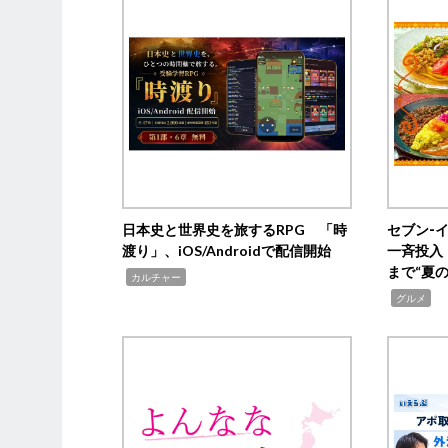
日本史と世界史を旅するRPG 「時
セブン‐
渡り」、iOS/Androidで配信開始
一斉投入
まで“夏
,
カルチャー
,
グルメ