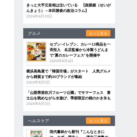
きっと大平元首相は泣いている 【政眼鏡（せいが
んきょう）－本田雅俊の政治コラム】
2026年6月10日
グルメ
もっと見る
セブン‐イレブン、カレー15商品を一
斉投入 名店監修から冷製うどんま
で“夏のカレーフェス”を開催中
2026年8月6日
横浜高島屋で「韓国市場」がスタート 人気グルメ
から雑貨まで約30ブランドが集結
2026年8月5日
「山梨県笛吹川フルーツ公園」でサマーフェス 富
士山を眺めながら水遊び、季節限定の桃のかき氷も
2026年8月3日
ヘルスケア
もっと見る
現代書林から新刊『こんなときに