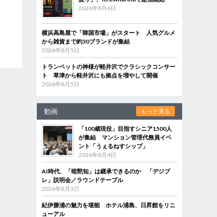
2026年8月6日
横浜高島屋で「韓国市場」がスタート 人気グルメ
から雑貨まで約30ブランドが集結
2026年8月5日
トランペットの神様が軽井沢でクラシックコンサー
ト 草津から軽井沢にも拠点を増やして開催
2026年8月5日
動画
もっと見る
「100歳現役」目指すシニア1500人
が集結 マンション管理代務員イベ
ント「うぇるねすシップ」
2026年8月4日
AI時代、「暗黙知」は継承できるのか 「デジブ
レ」説明会／ラウンドテーブル
2026年8月3日
紀伊勝浦の魅力を堪能 ホテル浦島、日昇館をリニ
ューアル