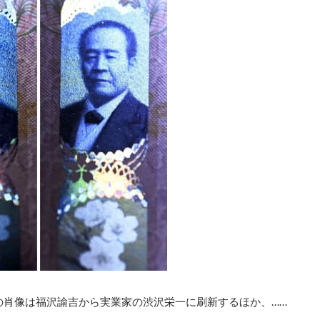
の肖像は福沢諭吉から実業家の渋沢栄一に刷新するほか、……