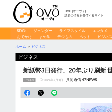
OVO [オーヴォ]
話題の情報を発信するサイト
コンテンツへ移動
検
SDGs
ジェンダー
ライフスタイル
エンタメ
索
おでかけ
まめ学
デジもの
ペット
ビジネ
ホーム
>
ビジネス
ビジネス
新紙幣3日発行、20年ぶり刷新
共同通信 47NEWS
2024年7月1日
ビジネス