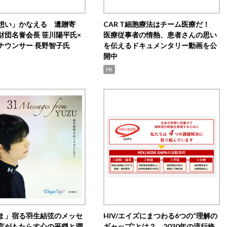
想い」かなえる 遺贈寄
CAR T細胞療法はチーム医療だ！
財団名誉会長 笹川陽平氏×
医療従事者の情熱、患者さんの思い
ナウンサー 長野智子氏
を伝えるドキュメンタリー動画を公
開中
PR
ま」宿る羽生結弦のメッセ
HIV/エイズにまつわる6つの“理解の
言がもたらす心の平穏と潤
ギャップ”とは？ 2030年の流行終