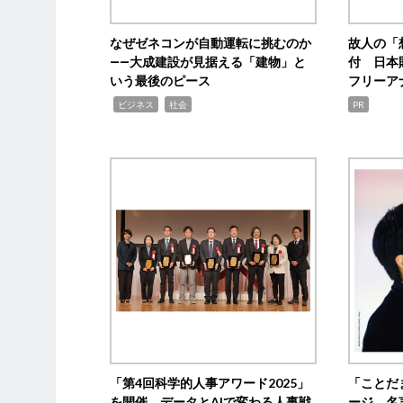
なぜゼネコンが自動運転に挑むのか
故人の「
――大成建設が見据える「建物」と
付 日本
いう最後のピース
フリーア
,
,
ビジネス
社会
PR
「第4回科学的人事アワード2025」
「ことだ
を開催 データとAIで変わる人事戦
ージ 名