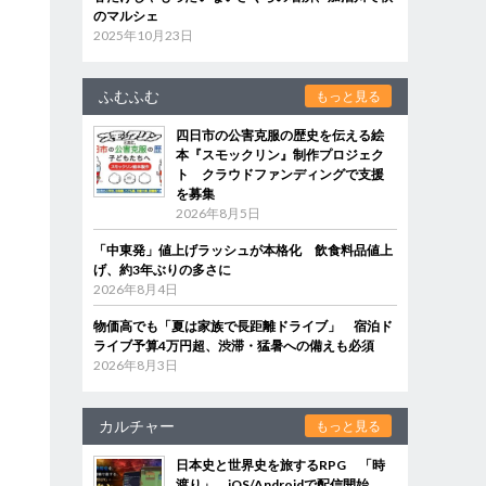
のマルシェ
2025年10月23日
ふむふむ
もっと見る
四日市の公害克服の歴史を伝える絵
本『スモックリン』制作プロジェク
ト クラウドファンディングで支援
を募集
2026年8月5日
「中東発」値上げラッシュが本格化 飲食料品値上
げ、約3年ぶりの多さに
2026年8月4日
物価高でも「夏は家族で長距離ドライブ」 宿泊ド
ライブ予算4万円超、渋滞・猛暑への備えも必須
2026年8月3日
カルチャー
もっと見る
日本史と世界史を旅するRPG 「時
渡り」、iOS/Androidで配信開始