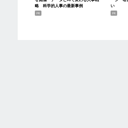
略 科学的人事の最新事例
い
PR
PR