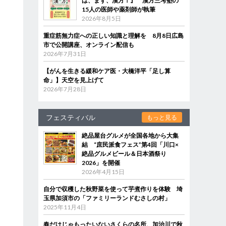
は、まず、漢方！』 漢方三考塾の
15人の医師や薬剤師が執筆
2026年8月5日
重症筋無力症への正しい知識と理解を 8月8日広島
市で公開講座、オンライン配信も
2026年7月31日
【がんを生きる緩和ケア医・大橋洋平「足し算
命」】天空を見上げて
2026年7月28日
フェスティバル
もっと見る
絶品屋台グルメが全国各地から大集
結 “庶民派食フェス”第4回「川口×
絶品グルメビール＆日本酒祭り
2026」を開催
2026年4月15日
自分で収穫した秋野菜を使って芋煮作りを体験 埼
玉県加須市の「ファミリーランドむさしの村」
2025年11月4日
春だけじゃもったいないさくらの名所、加治川で秋