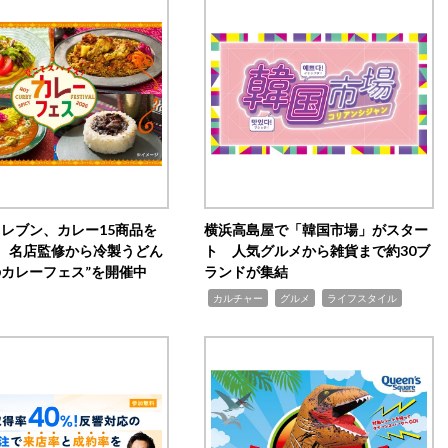
イレブン、カレー15商品を
横浜高島屋で「韓国市場」がスター
 名店監修から冷製うどん
ト 人気グルメから雑貨まで約30ブ
のカレーフェス”を開催中
ランドが集結
,
,
,
カルチャー
グルメ
ライフスタイル