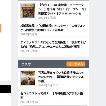
【六六-LIULIU-麻辣湯（マーラータ
ン）】恵比寿に8月6日オープン！6日
間限定で66％オフキャンペーンも
2026年8月5日
横浜高島屋で「韓国市場」がスタート 人気グルメ
から雑貨まで約30ブランドが集結
2026年8月5日
ティラノサウルスになって全力疾走！ 横浜で子ど
も向け“恐竜エアコスチュームミニ運動会”開催
2026年8月5日
まめ学
もっと見る
写真に埋まっている位置情報はおっ
かないのか 【岡嶋教授のデジタル
指南】
2026年7月22日
ゼロトラストって何？ 【岡嶋教授のデジタル指
南】
2026年6月18日