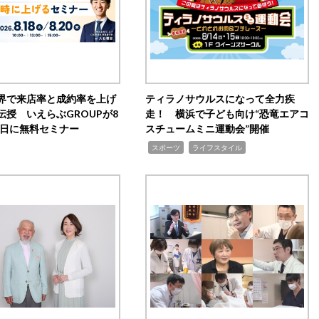
界で来店率と成約率を上げ
ティラノサウルスになって全力疾
伝授 いえらぶGROUPが8
走！ 横浜で子ども向け“恐竜エアコ
20日に無料セミナー
スチュームミニ運動会”開催
,
,
スポーツ
ライフスタイル