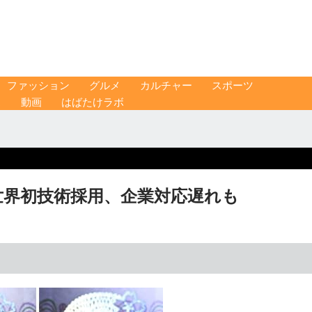
ファッション
グルメ
カルチャー
スポーツ
ス
動画
はばたけラボ
 世界初技術採用、企業対応遅れも