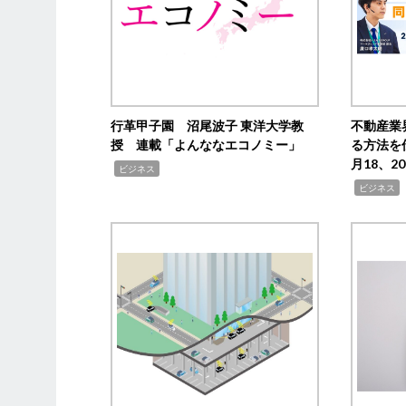
行革甲子園 沼尾波子 東洋大学教
不動産業
授 連載「よんななエコノミー」
る方法を
月18、
,
ビジネス
,
ビジネス