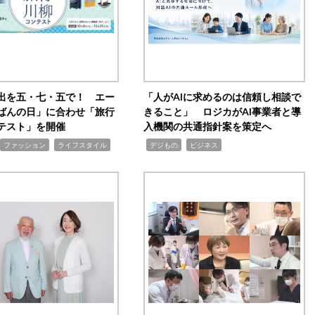
出を五・七・五で！ エー
「人がAIに求めるのは信頼し相談で
ばんの日」に合わせ「旅行
きること」 ロジカがAI事業者と導
テスト」を開催
入機関の共通指針案を策定へ
,
,
,
ファッション
ライフスタイル
デジもの
ビジネス