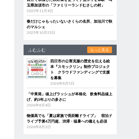
玉県加須市の「ファミリーランドむさしの村」
2025年11月4日
春だけじゃもったいないさくらの名所、加治川で秋
のマルシェ
2025年10月23日
ふむふむ
もっと見る
四日市の公害克服の歴史を伝える絵
本『スモックリン』制作プロジェク
ト クラウドファンディングで支援
を募集
2026年8月5日
「中東発」値上げラッシュが本格化 飲食料品値上
げ、約3年ぶりの多さに
2026年8月4日
物価高でも「夏は家族で長距離ドライブ」 宿泊ド
ライブ予算4万円超、渋滞・猛暑への備えも必須
2026年8月3日