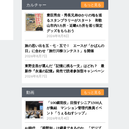
カルチャー
もっと見る
豊臣秀吉・秀長兄弟ゆかりの地を巡
るスタンプラリーがスタート 和歌
山市内5カ所・近畿6カ所を巡り限定
グッズをもらおう
2026年8月8日
旅の思い出を五・七・五で！ エースが「かばんの
日」に合わせ「旅行川柳コンテスト」を開催
2026年8月7日
東野圭吾が選んだ「記憶に残る一文」はどれ？ 最
新作『永遠の記憶』発売で読者参加型キャンペーン
2026年8月7日
動画
もっと見る
「100歳現役」目指すシニア1500人
が集結 マンション管理代務員イベ
ント「うぇるねすシップ」
2026年8月4日
AI時代、「暗黙知」は継承できるのか 「デジブ