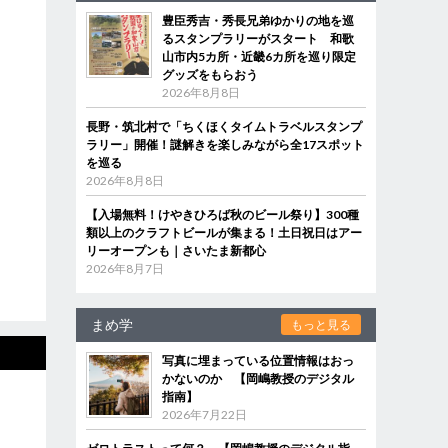
豊臣秀吉・秀長兄弟ゆかりの地を巡
るスタンプラリーがスタート 和歌
山市内5カ所・近畿6カ所を巡り限定
グッズをもらおう
2026年8月8日
長野・筑北村で「ちくほくタイムトラベルスタンプ
ラリー」開催！謎解きを楽しみながら全17スポット
を巡る
2026年8月8日
【入場無料！けやきひろば秋のビール祭り】300種
類以上のクラフトビールが集まる！土日祝日はアー
リーオープンも｜さいたま新都心
2026年8月7日
まめ学
もっと見る
写真に埋まっている位置情報はおっ
かないのか 【岡嶋教授のデジタル
指南】
2026年7月22日