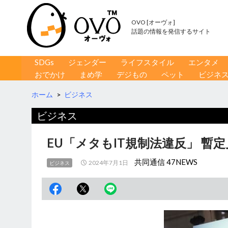
OVO [オーヴォ]
話題の情報を発信するサイト
コンテンツへ移動
検
SDGs
ジェンダー
ライフスタイル
エンタメ
索
おでかけ
まめ学
デジもの
ペット
ビジネ
ホーム
>
ビジネス
ビジネス
EU「メタもIT規制法違反」 
共同通信 47NEWS
2024年7月1日
ビジネス