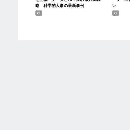
略 科学的人事の最新事例
い
PR
PR