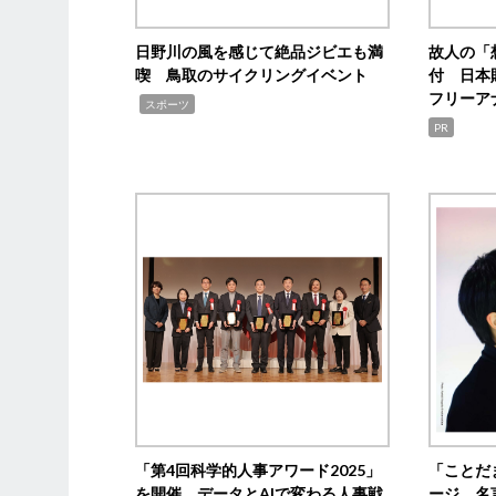
日野川の風を感じて絶品ジビエも満
故人の「
喫 鳥取のサイクリングイベント
付 日本
フリーア
,
スポーツ
PR
「第4回科学的人事アワード2025」
「ことだ
を開催 データとAIで変わる人事戦
ージ 名