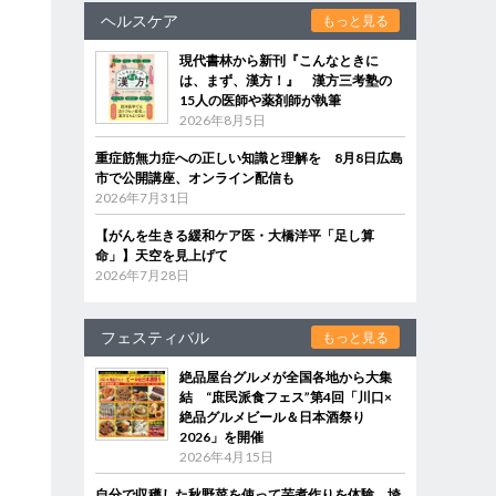
ヘルスケア
もっと見る
現代書林から新刊『こんなときに
は、まず、漢方！』 漢方三考塾の
15人の医師や薬剤師が執筆
2026年8月5日
重症筋無力症への正しい知識と理解を 8月8日広島
市で公開講座、オンライン配信も
2026年7月31日
【がんを生きる緩和ケア医・大橋洋平「足し算
命」】天空を見上げて
2026年7月28日
フェスティバル
もっと見る
絶品屋台グルメが全国各地から大集
結 “庶民派食フェス”第4回「川口×
絶品グルメビール＆日本酒祭り
2026」を開催
2026年4月15日
自分で収穫した秋野菜を使って芋煮作りを体験 埼