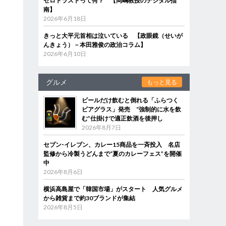
ゼロトラストって何？ 【岡嶋教授のデジタル指
南】
2026年6月18日
きっと大平元首相は泣いている 【政眼鏡（せいが
んきょう）－本田雅俊の政治コラム】
2026年6月10日
グルメ
もっと見る
ビールだけ飲むと倒れる「ふらつく
ビアグラス」発売 “強制的に水を飲
む”仕掛けで適正飲酒を後押し
2026年8月7日
セブン‐イレブン、カレー15商品を一斉投入 名店
監修から冷製うどんまで“夏のカレーフェス”を開催
中
2026年8月6日
横浜高島屋で「韓国市場」がスタート 人気グルメ
から雑貨まで約30ブランドが集結
2026年8月5日