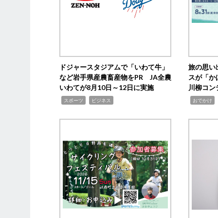
ドジャースタジアムで「いわて牛」
旅の思い
など岩手県産農畜産物をPR JA全農
スが「か
いわてが8月10日～12日に実施
川柳コン
,
,
,
,
スポーツ
ビジネス
おでかけ