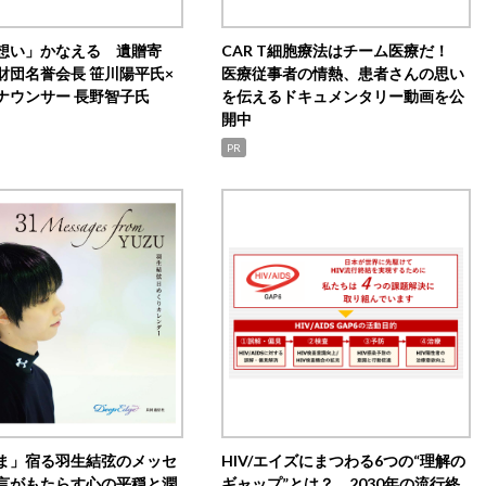
想い」かなえる 遺贈寄
CAR T細胞療法はチーム医療だ！
財団名誉会長 笹川陽平氏×
医療従事者の情熱、患者さんの思い
ナウンサー 長野智子氏
を伝えるドキュメンタリー動画を公
開中
PR
ま」宿る羽生結弦のメッセ
HIV/エイズにまつわる6つの“理解の
言がもたらす心の平穏と潤
ギャップ”とは？ 2030年の流行終