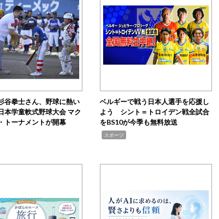
杉谷拳士さん、野球に熱い
ベルギーで戦う日本人選手を応援し
日本学童軟式野球大会 マク
よう シント＝トロイデン戦全試合
・トーナメントが開幕
をBS10が今季も無料放送
,
スポーツ