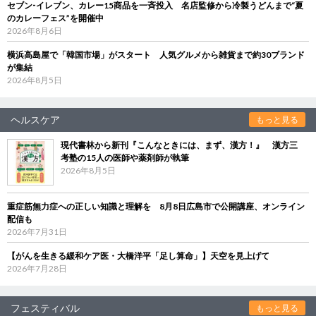
セブン‐イレブン、カレー15商品を一斉投入 名店監修から冷製うどんまで“夏
のカレーフェス”を開催中
2026年8月6日
横浜高島屋で「韓国市場」がスタート 人気グルメから雑貨まで約30ブランド
が集結
2026年8月5日
ヘルスケア
もっと見る
現代書林から新刊『こんなときには、まず、漢方！』 漢方三
考塾の15人の医師や薬剤師が執筆
2026年8月5日
重症筋無力症への正しい知識と理解を 8月8日広島市で公開講座、オンライン
配信も
2026年7月31日
【がんを生きる緩和ケア医・大橋洋平「足し算命」】天空を見上げて
2026年7月28日
フェスティバル
もっと見る