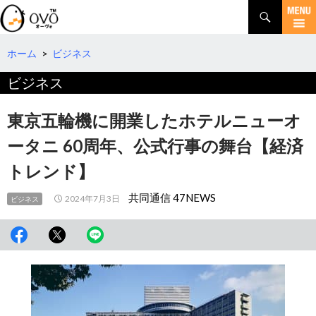
検
索
コ
ン
テ
ホーム
>
ビジネス
ン
ビジネス
ツ
へ
移
東京五輪機に開業したホテルニューオ
動
ータニ 60周年、公式行事の舞台【経済
トレンド】
共同通信 47NEWS
2024年7月3日
ビジネス