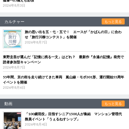
猛暑への備えも必須
2026年8月3日
カルチャー
もっと見る
旅の思い出を五・七・五で！ エースが「かばんの日」に合わ
せ「旅行川柳コンテスト」を開催
2026年8月7日
東野圭吾が選んだ「記憶に残る一文」はどれ？ 最新作『永遠の記憶』発売で
読者参加型キャンペーン
2026年8月7日
55年間、京の街を走り続けてきた車両 嵐山線・モボ301形、運行開始55周年
イベントを開催
2026年8月6日
動画
もっと見る
「100歳現役」目指すシニア1500人が集結 マンション管理代
務員イベント「うぇるねすシップ」
2026年8月4日