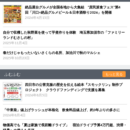
絶品屋台グルメが全国各地から大集結 “庶民派食フェス”第4
回「川口×絶品グルメビール＆日本酒祭り2026」を開催
2026年4月15日
自分で収穫した秋野菜を使って芋煮作りを体験 埼玉県加須市の「ファミリー
ランドむさしの村」
2025年11月4日
春だけじゃもったいないさくらの名所、加治川で秋のマルシェ
2025年10月23日
ふむふむ
もっと見る
四日市の公害克服の歴史を伝える絵本『スモックリン』制作プ
ロジェクト クラウドファンディングで支援を募集
2026年8月5日
「中東発」値上げラッシュが本格化 飲食料品値上げ、約3年ぶりの多さに
2026年8月4日
物価高でも「夏は家族で長距離ドライブ」 宿泊ドライブ予算4万円超、渋滞・