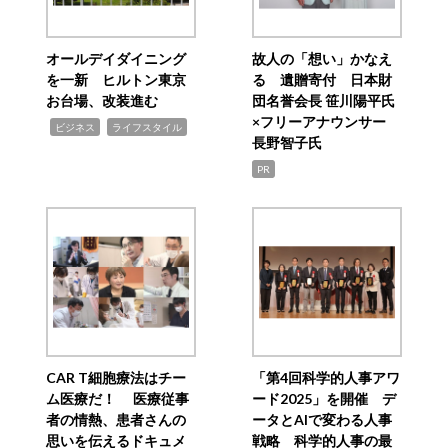
オールデイダイニング
故人の「想い」かなえ
を一新 ヒルトン東京
る 遺贈寄付 日本財
お台場、改装進む
団名誉会長 笹川陽平氏
×フリーアナウンサー
,
,
ビジネス
ライフスタイル
長野智子氏
PR
CAR T細胞療法はチー
「第4回科学的人事アワ
ム医療だ！ 医療従事
ード2025」を開催 デ
者の情熱、患者さんの
ータとAIで変わる人事
思いを伝えるドキュメ
戦略 科学的人事の最