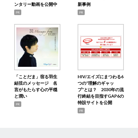
ンタリー動画を公開中
新事例
PR
PR
「ことだま」宿る羽生
HIV/エイズにまつわる6
結弦のメッセージ 名
つの“理解のギャッ
言がもたらす心の平穏
プ”とは？ 2030年の流
と潤い
行終結を目指すGAP6の
特設サイトを公開
PR
PR