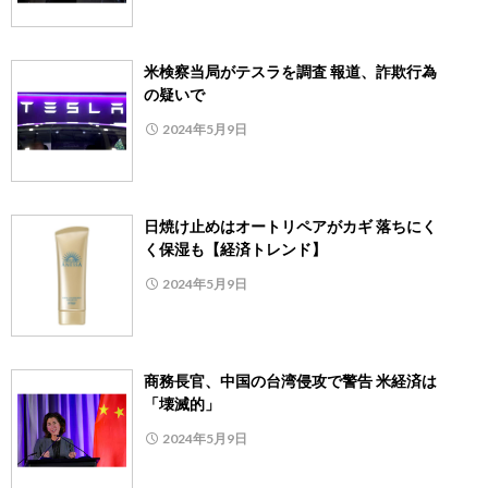
米検察当局がテスラを調査 報道、詐欺行為
の疑いで
2024年5月9日
日焼け止めはオートリペアがカギ 落ちにく
く保湿も【経済トレンド】
2024年5月9日
商務長官、中国の台湾侵攻で警告 米経済は
「壊滅的」
2024年5月9日