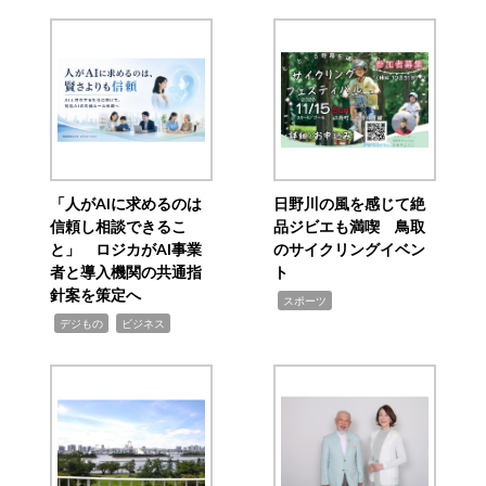
「人がAIに求めるのは
日野川の風を感じて絶
信頼し相談できるこ
品ジビエも満喫 鳥取
と」 ロジカがAI事業
のサイクリングイベン
者と導入機関の共通指
ト
針案を策定へ
,
スポーツ
,
,
デジもの
ビジネス