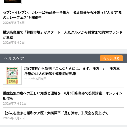
セブン‐イレブン、カレー15商品を一斉投入 名店監修から冷製うどんまで“夏
のカレーフェス”を開催中
2026年8月6日
横浜高島屋で「韓国市場」がスタート 人気グルメから雑貨まで約30ブランド
が集結
2026年8月5日
ヘルスケア
もっと見る
現代書林から新刊『こんなときには、まず、漢方！』 漢方三
考塾の15人の医師や薬剤師が執筆
2026年8月5日
重症筋無力症への正しい知識と理解を 8月8日広島市で公開講座、オンライン
配信も
2026年7月31日
【がんを生きる緩和ケア医・大橋洋平「足し算命」】天空を見上げて
2026年7月28日