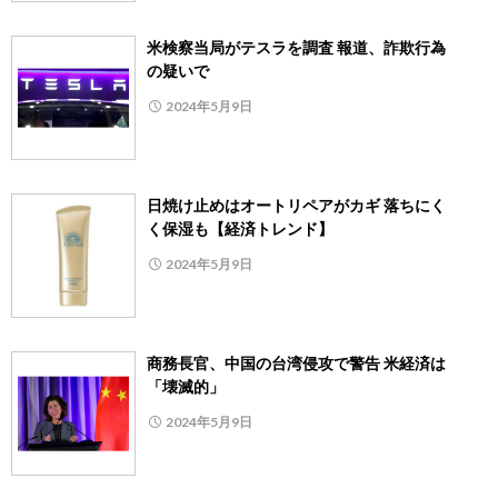
米検察当局がテスラを調査 報道、詐欺行為
の疑いで
2024年5月9日
日焼け止めはオートリペアがカギ 落ちにく
く保湿も【経済トレンド】
2024年5月9日
商務長官、中国の台湾侵攻で警告 米経済は
「壊滅的」
2024年5月9日