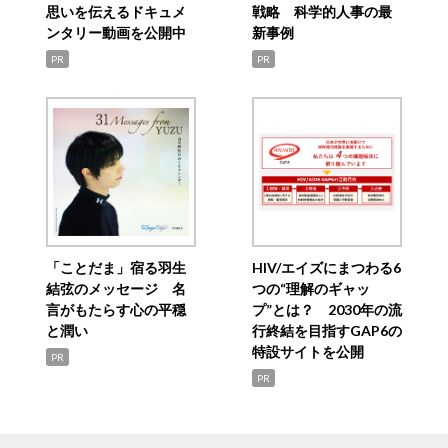
思いを伝えるドキュメ
戦略 科学的人事の最
ンタリー動画を公開中
新事例
PR
PR
「ことだま」宿る羽生
HIV/エイズにまつわる6
結弦のメッセージ 名
つの“理解のギャッ
言がもたらす心の平穏
プ”とは？ 2030年の流
と潤い
行終結を目指すGAP6の
特設サイトを公開
PR
PR