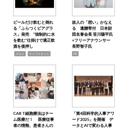
ビールだけ飲むと倒れ
故人の「想い」かなえ
る「ふらつくビアグラ
る 遺贈寄付 日本財
ス」発売 “強制的に水
団名誉会長 笹川陽平氏
を飲む”仕掛けで適正飲
×フリーアナウンサー
酒を後押し
長野智子氏
,
,
グルメ
ライフスタイル
PR
CAR T細胞療法はチー
「第4回科学的人事アワ
ム医療だ！ 医療従事
ード2025」を開催 デ
者の情熱、患者さんの
ータとAIで変わる人事