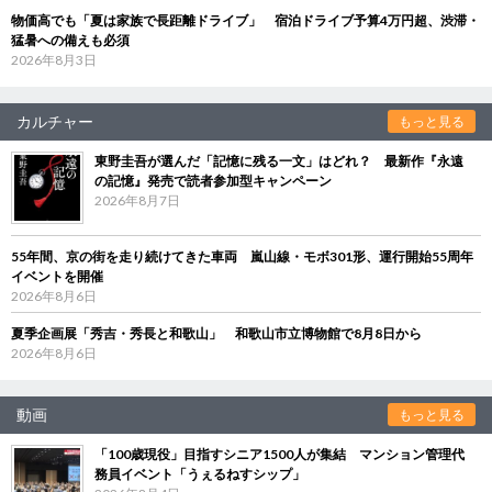
物価高でも「夏は家族で長距離ドライブ」 宿泊ドライブ予算4万円超、渋滞・
猛暑への備えも必須
2026年8月3日
カルチャー
もっと見る
東野圭吾が選んだ「記憶に残る一文」はどれ？ 最新作『永遠
の記憶』発売で読者参加型キャンペーン
2026年8月7日
55年間、京の街を走り続けてきた車両 嵐山線・モボ301形、運行開始55周年
イベントを開催
2026年8月6日
夏季企画展「秀吉・秀長と和歌山」 和歌山市立博物館で8月8日から
2026年8月6日
動画
もっと見る
「100歳現役」目指すシニア1500人が集結 マンション管理代
務員イベント「うぇるねすシップ」