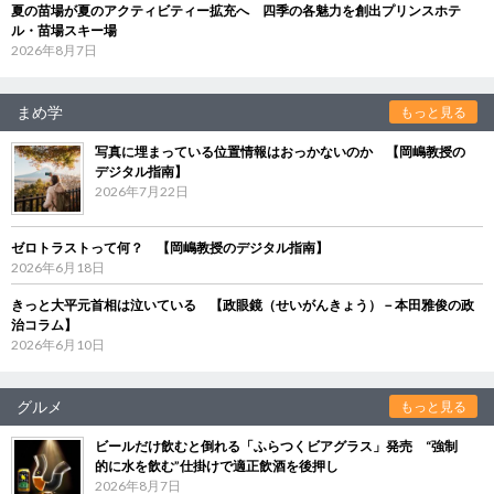
夏の苗場が夏のアクティビティー拡充へ 四季の各魅力を創出プリンスホテ
ル・苗場スキー場
2026年8月7日
まめ学
もっと見る
写真に埋まっている位置情報はおっかないのか 【岡嶋教授の
デジタル指南】
2026年7月22日
ゼロトラストって何？ 【岡嶋教授のデジタル指南】
2026年6月18日
きっと大平元首相は泣いている 【政眼鏡（せいがんきょう）－本田雅俊の政
治コラム】
2026年6月10日
グルメ
もっと見る
ビールだけ飲むと倒れる「ふらつくビアグラス」発売 “強制
的に水を飲む”仕掛けで適正飲酒を後押し
2026年8月7日