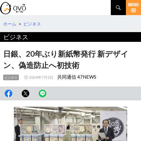
検
索
コ
ン
テ
ホーム
>
ビジネス
ン
ビジネス
ツ
へ
移
日銀、20年ぶり新紙幣発行 新デザイ
動
ン、偽造防止へ初技術
共同通信 47NEWS
2024年7月3日
ビジネス