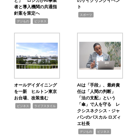
と」 ロジカがAI事業
のサイクリングイベン
者と導入機関の共通指
ト
針案を策定へ
,
スポーツ
,
,
デジもの
ビジネス
オールデイダイニング
AIは「手段」、最終責
を一新 ヒルトン東京
任は「人間の判断」
お台場、改装進む
「法の支配」という
「傘」で人を守る レ
,
,
ビジネス
ライフスタイル
クシスネクシス・ジャ
パンのパスカル ロズィ
エ社長
,
,
デジもの
ビジネス