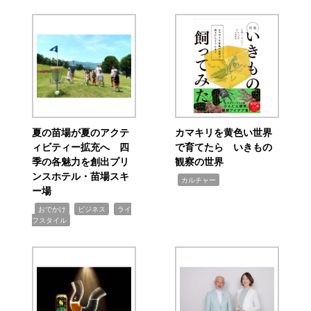
夏の苗場が夏のアクテ
カマキリを黄色い世界
ィビティー拡充へ 四
で育てたら いきもの
季の各魅力を創出プリ
観察の世界
ンスホテル・苗場スキ
,
カルチャー
ー場
,
,
,
おでかけ
ビジネス
ライ
フスタイル