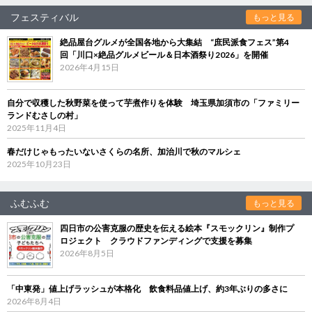
フェスティバル
もっと見る
絶品屋台グルメが全国各地から大集結 “庶民派食フェス”第4
回「川口×絶品グルメビール＆日本酒祭り2026」を開催
2026年4月15日
自分で収穫した秋野菜を使って芋煮作りを体験 埼玉県加須市の「ファミリー
ランドむさしの村」
2025年11月4日
春だけじゃもったいないさくらの名所、加治川で秋のマルシェ
2025年10月23日
ふむふむ
もっと見る
四日市の公害克服の歴史を伝える絵本『スモックリン』制作プ
ロジェクト クラウドファンディングで支援を募集
2026年8月5日
「中東発」値上げラッシュが本格化 飲食料品値上げ、約3年ぶりの多さに
2026年8月4日