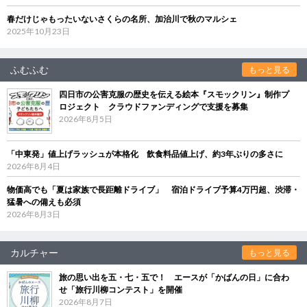
春だけじゃもったいないさくらの名所、加治川で秋のマルシェ
2025年10月23日
ふむふむ
もっと見る
四日市の公害克服の歴史を伝える絵本『スモックリン』制作プ
ロジェクト クラウドファンディングで支援を募集
2026年8月5日
「中東発」値上げラッシュが本格化 飲食料品値上げ、約3年ぶりの多さに
2026年8月4日
物価高でも「夏は家族で長距離ドライブ」 宿泊ドライブ予算4万円超、渋滞・
猛暑への備えも必須
2026年8月3日
カルチャー
もっと見る
旅の思い出を五・七・五で！ エースが「かばんの日」に合わ
せ「旅行川柳コンテスト」を開催
2026年8月7日