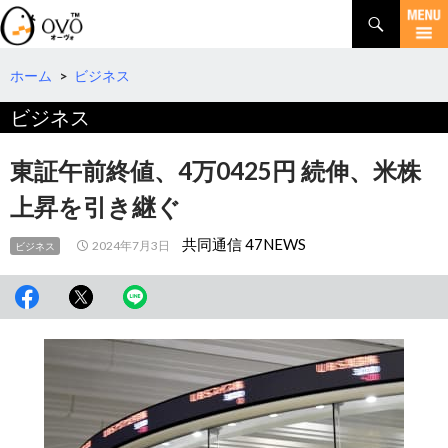
検
索
コ
ン
テ
ホーム
>
ビジネス
ン
ビジネス
ツ
へ
移
東証午前終値、4万0425円 続伸、米株
動
上昇を引き継ぐ
共同通信 47NEWS
2024年7月3日
ビジネス