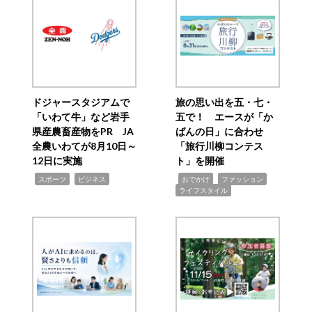
ドジャースタジアムで
旅の思い出を五・七・
「いわて牛」など岩手
五で！ エースが「か
県産農畜産物をPR JA
ばんの日」に合わせ
全農いわてが8月10日～
「旅行川柳コンテス
12日に実施
ト」を開催
,
,
,
,
,
スポーツ
ビジネス
おでかけ
ファッション
ライフスタイル