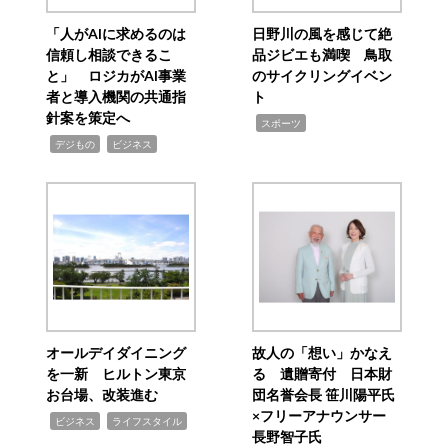
「人がAIに求めるのは
日野川の風を感じて絶
信頼し相談できるこ
品ジビエも満喫 鳥取
と」 ロジカがAI事業
のサイクリングイベン
者と導入機関の共通指
ト
針案を策定へ
,
スポーツ
,
,
デジもの
ビジネス
オールデイダイニング
故人の「想い」かなえ
を一新 ヒルトン東京
る 遺贈寄付 日本財
お台場、改装進む
団名誉会長 笹川陽平氏
×フリーアナウンサー
,
,
ビジネス
ライフスタイル
長野智子氏