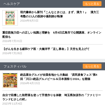
ヘルスケア
もっと見る
現代書林から新刊『こんなときには、まず、漢方！』 漢方三
考塾の15人の医師や薬剤師が執筆
2026年8月5日
重症筋無力症への正しい知識と理解を 8月8日広島市で公開講座、オンライン
配信も
2026年7月31日
【がんを生きる緩和ケア医・大橋洋平「足し算命」】天空を見上げて
2026年7月28日
フェスティバル
もっと見る
絶品屋台グルメが全国各地から大集結 “庶民派食フェス”第4
回「川口×絶品グルメビール＆日本酒祭り2026」を開催
2026年4月15日
自分で収穫した秋野菜を使って芋煮作りを体験 埼玉県加須市の「ファミリー
ランドむさしの村」
2025年11月4日