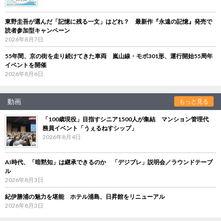
東野圭吾が選んだ「記憶に残る一文」はどれ？ 最新作『永遠の記憶』発売で
読者参加型キャンペーン
2026年8月7日
55年間、京の街を走り続けてきた車両 嵐山線・モボ301形、運行開始55周年
イベントを開催
2026年8月6日
動画
もっと見る
「100歳現役」目指すシニア1500人が集結 マンション管理代
務員イベント「うぇるねすシップ」
2026年8月4日
AI時代、「暗黙知」は継承できるのか 「デジブレ」説明会／ラウンドテーブ
ル
2026年8月3日
紀伊勝浦の魅力を堪能 ホテル浦島、日昇館をリニューアル
2026年8月3日