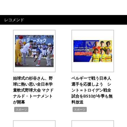
レコメンド
始球式の杉谷さん、野
ベルギーで戦う日本人
球に熱い思い全日本学
選手を応援しよう シ
童軟式野球大会 マクド
ント＝トロイデン戦全
ナルド・トーナメント
試合をBS10が今季も無
が開幕
料放送
,
,
スポーツ
スポーツ