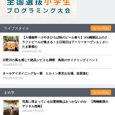
ライフスタイル
もっと見る
【入場無料！けやきひろば秋のビール祭り】300種類以上のク
ラフトビールが集まる！土日祝日はアーリーオープンも｜さい
たま新都心
2026年8月7日
日野川の風を感じて絶品ジビエも満喫 鳥取のサイクリングイベント
2026年8月7日
オールデイダイニングを一新 ヒルトン東京お台場、改装進む
2026年8月7日
まめ学
もっと見る
写真に埋まっている位置情報はおっかないのか 【岡嶋教授の
デジタル指南】
2026年7月22日