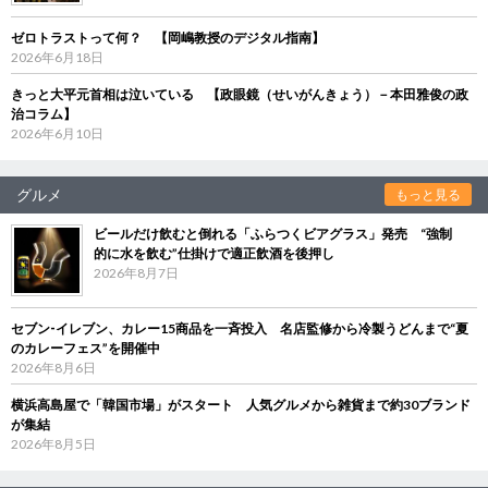
ゼロトラストって何？ 【岡嶋教授のデジタル指南】
2026年6月18日
きっと大平元首相は泣いている 【政眼鏡（せいがんきょう）－本田雅俊の政
治コラム】
2026年6月10日
グルメ
もっと見る
ビールだけ飲むと倒れる「ふらつくビアグラス」発売 “強制
的に水を飲む”仕掛けで適正飲酒を後押し
2026年8月7日
セブン‐イレブン、カレー15商品を一斉投入 名店監修から冷製うどんまで“夏
のカレーフェス”を開催中
2026年8月6日
横浜高島屋で「韓国市場」がスタート 人気グルメから雑貨まで約30ブランド
が集結
2026年8月5日