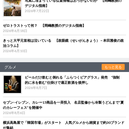
写真に埋まっている位置情報はおっかないのか 【岡嶋教授の
デジタル指南】
2026年7月22日
ゼロトラストって何？ 【岡嶋教授のデジタル指南】
2026年6月18日
きっと大平元首相は泣いている 【政眼鏡（せいがんきょう）－本田雅俊の政
治コラム】
2026年6月10日
グルメ
もっと見る
ビールだけ飲むと倒れる「ふらつくビアグラス」発売 “強制
的に水を飲む”仕掛けで適正飲酒を後押し
2026年8月7日
セブン‐イレブン、カレー15商品を一斉投入 名店監修から冷製うどんまで“夏
のカレーフェス”を開催中
2026年8月6日
横浜高島屋で「韓国市場」がスタート 人気グルメから雑貨まで約30ブランド
が集結