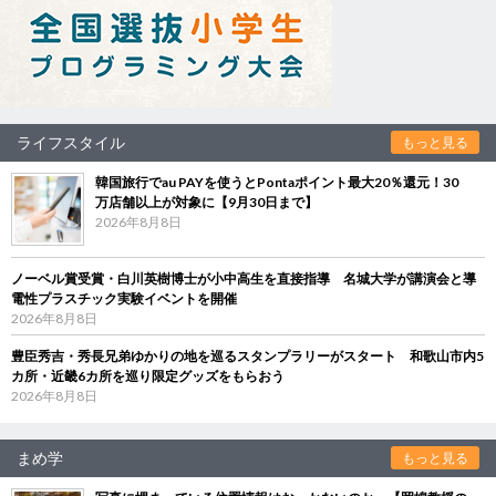
ライフスタイル
もっと見る
韓国旅行でau PAYを使うとPontaポイント最大20％還元！30
万店舗以上が対象に【9月30日まで】
2026年8月8日
ノーベル賞受賞・白川英樹博士が小中高生を直接指導 名城大学が講演会と導
電性プラスチック実験イベントを開催
2026年8月8日
豊臣秀吉・秀長兄弟ゆかりの地を巡るスタンプラリーがスタート 和歌山市内5
カ所・近畿6カ所を巡り限定グッズをもらおう
2026年8月8日
まめ学
もっと見る