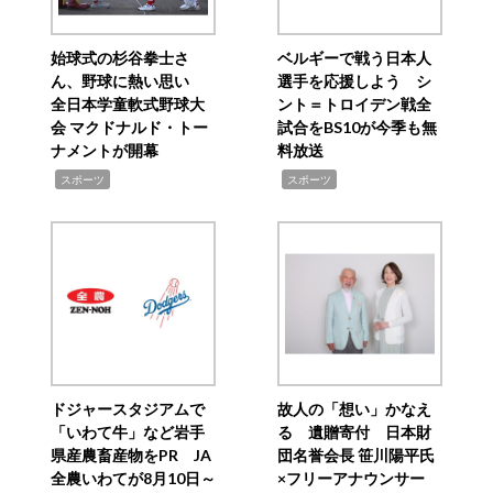
始球式の杉谷拳士さ
ベルギーで戦う日本人
ん、野球に熱い思い
選手を応援しよう シ
全日本学童軟式野球大
ント＝トロイデン戦全
会 マクドナルド・トー
試合をBS10が今季も無
ナメントが開幕
料放送
,
,
スポーツ
スポーツ
ドジャースタジアムで
故人の「想い」かなえ
「いわて牛」など岩手
る 遺贈寄付 日本財
県産農畜産物をPR JA
団名誉会長 笹川陽平氏
全農いわてが8月10日～
×フリーアナウンサー