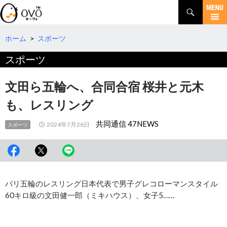
検
索
コ
ン
テ
ホーム
>
スポーツ
ン
スポーツ
ツ
へ
移
文田ら五輪へ、合同合宿 桜井と元木
動
も、レスリング
共同通信 47NEWS
2024年7月26日
スポーツ
パリ五輪のレスリング日本代表で男子グレコローマンスタイル
60キロ級の文田健一郎（ミキハウス）、女子5……