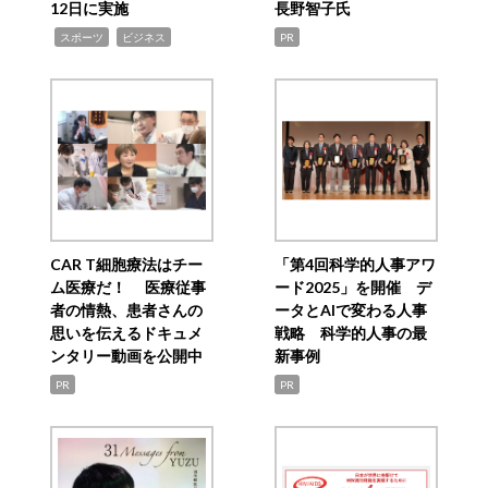
12日に実施
長野智子氏
,
,
スポーツ
ビジネス
PR
CAR T細胞療法はチー
「第4回科学的人事アワ
ム医療だ！ 医療従事
ード2025」を開催 デ
者の情熱、患者さんの
ータとAIで変わる人事
思いを伝えるドキュメ
戦略 科学的人事の最
ンタリー動画を公開中
新事例
PR
PR