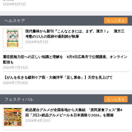
2026年8月5日
ヘルスケア
もっと見る
現代書林から新刊『こんなときには、まず、漢方！』 漢方三
考塾の15人の医師や薬剤師が執筆
2026年8月5日
重症筋無力症への正しい知識と理解を 8月8日広島市で公開講座、オンライン
配信も
2026年7月31日
【がんを生きる緩和ケア医・大橋洋平「足し算命」】天空を見上げて
2026年7月28日
フェスティバル
もっと見る
絶品屋台グルメが全国各地から大集結 “庶民派食フェス”第4
回「川口×絶品グルメビール＆日本酒祭り2026」を開催
2026年4月15日