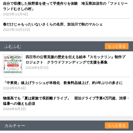
自分で収穫した秋野菜を使って芋煮作りを体験 埼玉県加須市の「ファミリー
ランドむさしの村」
2025年11月4日
春だけじゃもったいないさくらの名所、加治川で秋のマルシェ
2025年10月23日
ふむふむ
もっと見る
四日市の公害克服の歴史を伝える絵本『スモックリン』制作プ
ロジェクト クラウドファンディングで支援を募集
2026年8月5日
「中東発」値上げラッシュが本格化 飲食料品値上げ、約3年ぶりの多さに
2026年8月4日
物価高でも「夏は家族で長距離ドライブ」 宿泊ドライブ予算4万円超、渋滞・
猛暑への備えも必須
2026年8月3日
カルチャー
もっと見る