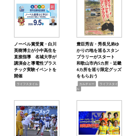
ノーベル賞受賞・白川
豊臣秀吉・秀長兄弟ゆ
英樹博士が小中高生を
かりの地を巡るスタン
直接指導 名城大学が
プラリーがスタート
講演会と導電性プラス
和歌山市内5カ所・近畿
チック実験イベントを
6カ所を巡り限定グッズ
開催
をもらおう
,
,
,
ライフスタイル
カルチャー
ライフスタイ
ル