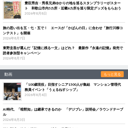
豊臣秀吉・秀長兄弟ゆかりの地を巡るスタンプラリーがスター
ト 和歌山市内5カ所・近畿6カ所を巡り限定グッズをもらおう
2026年8月8日
旅の思い出を五・七・五で！ エースが「かばんの日」に合わせ「旅行川柳コ
ンテスト」を開催
2026年8月7日
東野圭吾が選んだ「記憶に残る一文」はどれ？ 最新作『永遠の記憶』発売で
読者参加型キャンペーン
2026年8月7日
動画
もっと見る
「100歳現役」目指すシニア1500人が集結 マンション管理代
務員イベント「うぇるねすシップ」
2026年8月4日
AI時代、「暗黙知」は継承できるのか 「デジブレ」説明会／ラウンドテーブ
ル
2026年8月3日