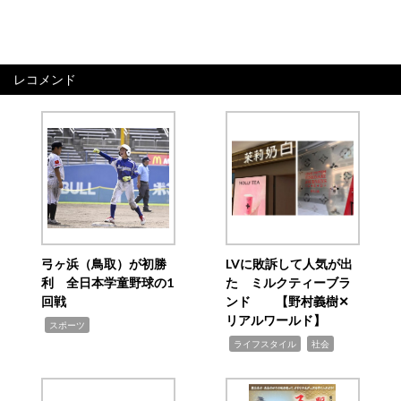
レコメンド
弓ヶ浜（鳥取）が初勝
LVに敗訴して人気が出
利 全日本学童野球の1
た ミルクティーブラ
回戦
ンド 【野村義樹✕
リアルワールド】
,
スポーツ
,
,
ライフスタイル
社会