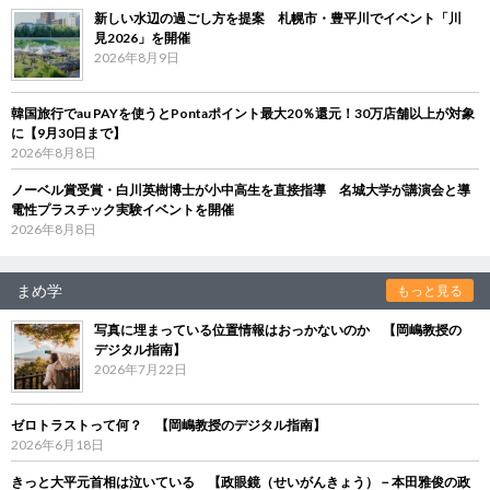
新しい水辺の過ごし方を提案 札幌市・豊平川でイベント「川
見2026」を開催
2026年8月9日
韓国旅行でau PAYを使うとPontaポイント最大20％還元！30万店舗以上が対象
に【9月30日まで】
2026年8月8日
ノーベル賞受賞・白川英樹博士が小中高生を直接指導 名城大学が講演会と導
電性プラスチック実験イベントを開催
2026年8月8日
まめ学
もっと見る
写真に埋まっている位置情報はおっかないのか 【岡嶋教授の
デジタル指南】
2026年7月22日
ゼロトラストって何？ 【岡嶋教授のデジタル指南】
2026年6月18日
きっと大平元首相は泣いている 【政眼鏡（せいがんきょう）－本田雅俊の政