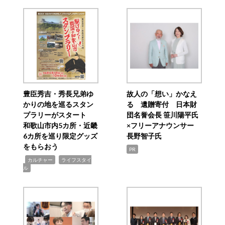
豊臣秀吉・秀長兄弟ゆ
故人の「想い」かなえ
かりの地を巡るスタン
る 遺贈寄付 日本財
プラリーがスタート
団名誉会長 笹川陽平氏
和歌山市内5カ所・近畿
×フリーアナウンサー
6カ所を巡り限定グッズ
長野智子氏
をもらおう
PR
,
,
カルチャー
ライフスタイ
ル