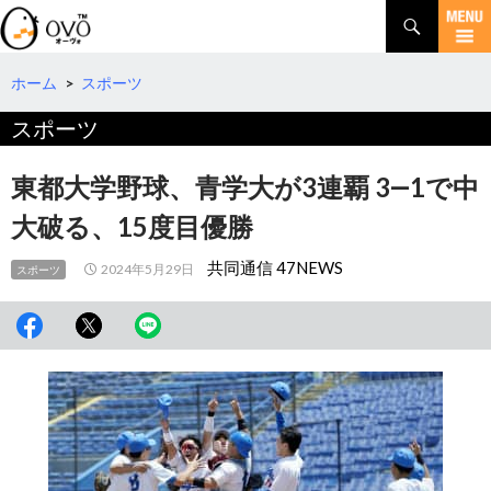
検
索
コ
ン
テ
ホーム
>
スポーツ
ン
スポーツ
ツ
へ
移
東都大学野球、青学大が3連覇 3―1で中
動
大破る、15度目優勝
共同通信 47NEWS
2024年5月29日
スポーツ