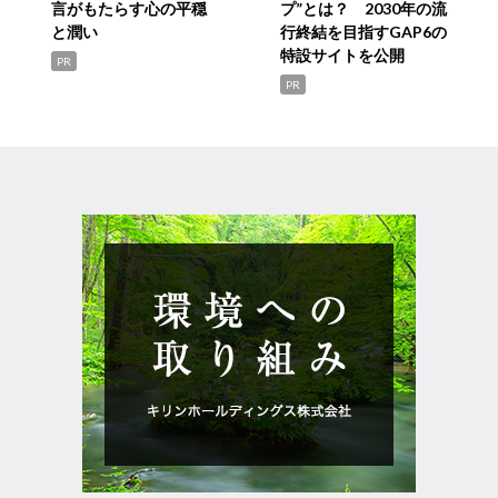
言がもたらす心の平穏
プ”とは？ 2030年の流
と潤い
行終結を目指すGAP6の
特設サイトを公開
PR
PR