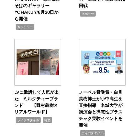
そばのギャラリー
回戦
YOHAKUで8月20日か
,
スポーツ
ら開催
,
カルチャー
LVに敗訴して人気が出
ノーベル賞受賞・白川
た ミルクティーブラ
英樹博士が小中高生を
ンド 【野村義樹✕
直接指導 名城大学が
リアルワールド】
講演会と導電性プラス
チック実験イベントを
,
,
ライフスタイル
社会
開催
,
ライフスタイル