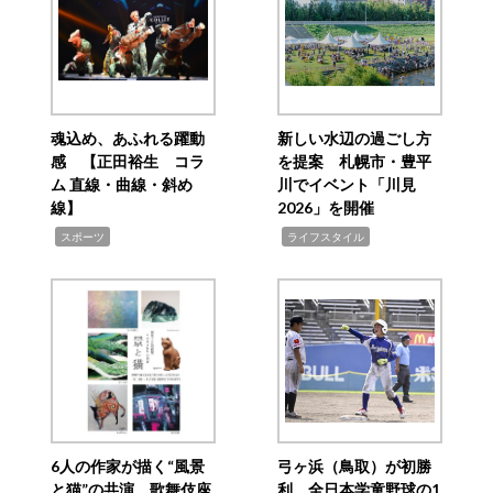
魂込め、あふれる躍動
新しい水辺の過ごし方
感 【正田裕生 コラ
を提案 札幌市・豊平
ム 直線・曲線・斜め
川でイベント「川見
線】
2026」を開催
,
,
スポーツ
ライフスタイル
6人の作家が描く“風景
弓ヶ浜（鳥取）が初勝
と猫”の共演 歌舞伎座
利 全日本学童野球の1