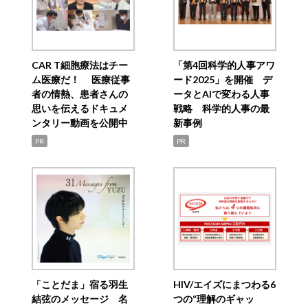
CAR T細胞療法はチー
「第4回科学的人事アワ
ム医療だ！ 医療従事
ード2025」を開催 デ
者の情熱、患者さんの
ータとAIで変わる人事
思いを伝えるドキュメ
戦略 科学的人事の最
ンタリー動画を公開中
新事例
PR
PR
「ことだま」宿る羽生
HIV/エイズにまつわる6
結弦のメッセージ 名
つの“理解のギャッ