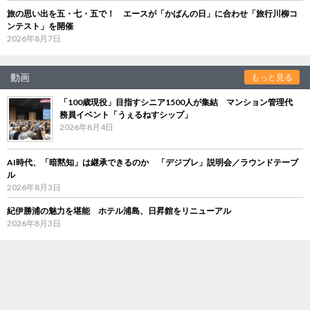
旅の思い出を五・七・五で！ エースが「かばんの日」に合わせ「旅行川柳コ
ンテスト」を開催
2026年8月7日
動画
もっと見る
「100歳現役」目指すシニア1500人が集結 マンション管理代
務員イベント「うぇるねすシップ」
2026年8月4日
AI時代、「暗黙知」は継承できるのか 「デジブレ」説明会／ラウンドテーブ
ル
2026年8月3日
紀伊勝浦の魅力を堪能 ホテル浦島、日昇館をリニューアル
2026年8月3日