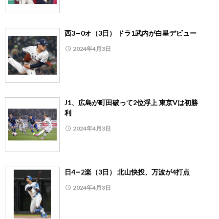
西3―0オ（3日） ドラ1武内が白星デビュー
2024年4月3日
J1、広島が町田破って2位浮上 東京Vは初勝
利
2024年4月3日
日4―2楽（3日） 北山快投、万波が4打点
2024年4月3日