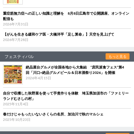
重症筋無力症への正しい知識と理解を 8月8日広島市で公開講座、オンライン
配信も
2026年7月31日
【がんを生きる緩和ケア医・大橋洋平「足し算命」】天空を見上げて
2026年7月28日
フェスティバル
もっと見る
絶品屋台グルメが全国各地から大集結 “庶民派食フェス”第4
回「川口×絶品グルメビール＆日本酒祭り2026」を開催
2026年4月15日
自分で収穫した秋野菜を使って芋煮作りを体験 埼玉県加須市の「ファミリー
ランドむさしの村」
2025年11月4日
春だけじゃもったいないさくらの名所、加治川で秋のマルシェ
2025年10月23日