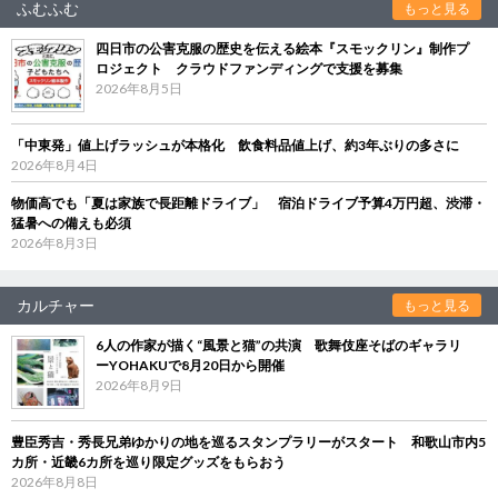
ふむふむ
もっと見る
四日市の公害克服の歴史を伝える絵本『スモックリン』制作プ
ロジェクト クラウドファンディングで支援を募集
2026年8月5日
「中東発」値上げラッシュが本格化 飲食料品値上げ、約3年ぶりの多さに
2026年8月4日
物価高でも「夏は家族で長距離ドライブ」 宿泊ドライブ予算4万円超、渋滞・
猛暑への備えも必須
2026年8月3日
カルチャー
もっと見る
6人の作家が描く“風景と猫”の共演 歌舞伎座そばのギャラリ
ーYOHAKUで8月20日から開催
2026年8月9日
豊臣秀吉・秀長兄弟ゆかりの地を巡るスタンプラリーがスタート 和歌山市内5
カ所・近畿6カ所を巡り限定グッズをもらおう
2026年8月8日