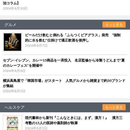
治コラム】
2026年6月10日
グルメ
もっと見る
ビールだけ飲むと倒れる「ふらつくビアグラス」発売 “強制
的に水を飲む”仕掛けで適正飲酒を後押し
2026年8月7日
セブン‐イレブン、カレー15商品を一斉投入 名店監修から冷製うどんまで“夏
のカレーフェス”を開催中
2026年8月6日
横浜高島屋で「韓国市場」がスタート 人気グルメから雑貨まで約30ブランド
が集結
2026年8月5日
ヘルスケア
もっと見る
現代書林から新刊『こんなときには、まず、漢方！』 漢方三
考塾の15人の医師や薬剤師が執筆
2026年8月5日