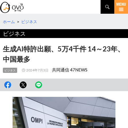
検
索
コ
ン
テ
ホーム
>
ビジネス
ン
ビジネス
ツ
へ
移
生成AI特許出願、5万4千件 14～23年、
動
中国最多
共同通信 47NEWS
2024年7月3日
ビジネス