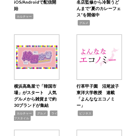
iOS/Androidで配信開
名店監修から冷製うど
始
んまで“夏のカレーフェ
ス”を開催中
,
カルチャー
,
グルメ
横浜高島屋で「韓国市
行革甲子園 沼尾波子
場」がスタート 人気
東洋大学教授 連載
グルメから雑貨まで約
「よんななエコノミ
30ブランドが集結
ー」
,
,
,
,
カルチャー
グルメ
ライ
ビジネス
フスタイル