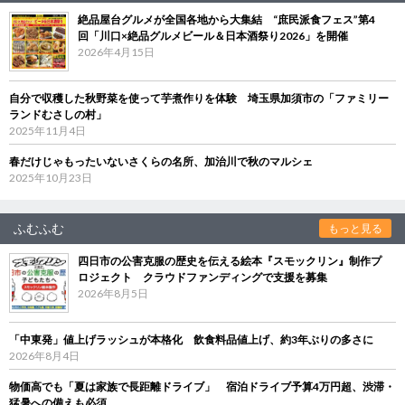
絶品屋台グルメが全国各地から大集結 “庶民派食フェス”第4
回「川口×絶品グルメビール＆日本酒祭り2026」を開催
2026年4月15日
自分で収穫した秋野菜を使って芋煮作りを体験 埼玉県加須市の「ファミリー
ランドむさしの村」
2025年11月4日
春だけじゃもったいないさくらの名所、加治川で秋のマルシェ
2025年10月23日
ふむふむ
もっと見る
四日市の公害克服の歴史を伝える絵本『スモックリン』制作プ
ロジェクト クラウドファンディングで支援を募集
2026年8月5日
「中東発」値上げラッシュが本格化 飲食料品値上げ、約3年ぶりの多さに
2026年8月4日
物価高でも「夏は家族で長距離ドライブ」 宿泊ドライブ予算4万円超、渋滞・
猛暑への備えも必須