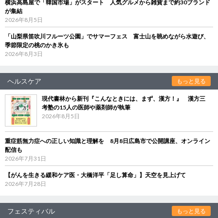
横浜高島屋で「韓国市場」がスタート 人気グルメから雑貨まで約30ブランド
が集結
2026年8月5日
「山梨県笛吹川フルーツ公園」でサマーフェス 富士山を眺めながら水遊び、
季節限定の桃のかき氷も
2026年8月3日
ヘルスケア
もっと見る
現代書林から新刊『こんなときには、まず、漢方！』 漢方三
考塾の15人の医師や薬剤師が執筆
2026年8月5日
重症筋無力症への正しい知識と理解を 8月8日広島市で公開講座、オンライン
配信も
2026年7月31日
【がんを生きる緩和ケア医・大橋洋平「足し算命」】天空を見上げて
2026年7月28日
フェスティバル
もっと見る