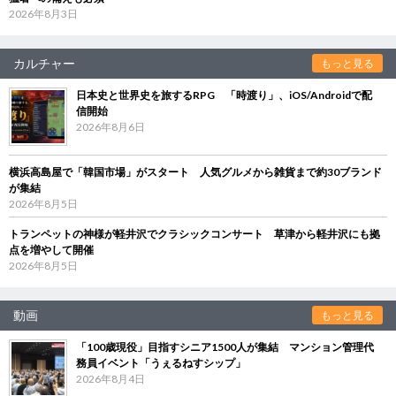
2026年8月3日
カルチャー
もっと見る
日本史と世界史を旅するRPG 「時渡り」、iOS/Androidで配
信開始
2026年8月6日
横浜高島屋で「韓国市場」がスタート 人気グルメから雑貨まで約30ブランド
が集結
2026年8月5日
トランペットの神様が軽井沢でクラシックコンサート 草津から軽井沢にも拠
点を増やして開催
2026年8月5日
動画
もっと見る
「100歳現役」目指すシニア1500人が集結 マンション管理代
務員イベント「うぇるねすシップ」
2026年8月4日