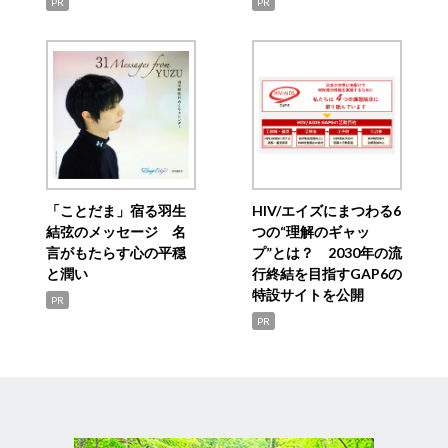
PR
PR
「ことだま」宿る羽生
HIV/エイズにまつわる6
結弦のメッセージ 名
つの“理解のギャッ
言がもたらす心の平穏
プ”とは？ 2030年の流
と潤い
行終結を目指すGAP6の
特設サイトを公開
PR
PR