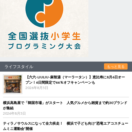
ライフスタイル
もっと見る
【六六-LIULIU-麻辣湯（マーラータン）】恵比寿に8月6日オー
プン！6日間限定で66％オフキャンペーンも
2026年8月5日
横浜高島屋で「韓国市場」がスタート 人気グルメから雑貨まで約30ブランド
が集結
2026年8月5日
ティラノサウルスになって全力疾走！ 横浜で子ども向け“恐竜エアコスチュー
ムミニ運動会”開催