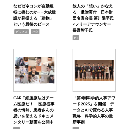
なぜゼネコンが自動運
故人の「想い」かなえ
転に挑むのか――大成建
る 遺贈寄付 日本財
設が見据える「建物」
団名誉会長 笹川陽平氏
という最後のピース
×フリーアナウンサー
長野智子氏
,
,
ビジネス
社会
PR
CAR T細胞療法はチー
「第4回科学的人事アワ
ム医療だ！ 医療従事
ード2025」を開催 デ
者の情熱、患者さんの
ータとAIで変わる人事
思いを伝えるドキュメ
戦略 科学的人事の最
ンタリー動画を公開中
新事例