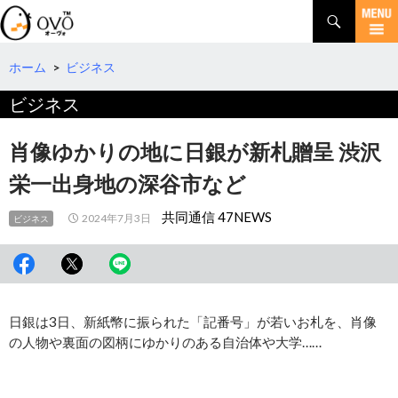
検
索
コ
ン
テ
ホーム
>
ビジネス
ン
ビジネス
ツ
へ
移
肖像ゆかりの地に日銀が新札贈呈 渋沢
動
栄一出身地の深谷市など
共同通信 47NEWS
2024年7月3日
ビジネス
日銀は3日、新紙幣に振られた「記番号」が若いお札を、肖像
の人物や裏面の図柄にゆかりのある自治体や大学……