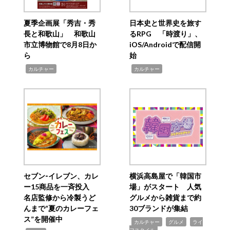
夏季企画展「秀吉・秀
日本史と世界史を旅す
長と和歌山」 和歌山
るRPG 「時渡り」、
市立博物館で8月8日か
iOS/Androidで配信開
ら
始
,
,
カルチャー
カルチャー
セブン‐イレブン、カレ
横浜高島屋で「韓国市
ー15商品を一斉投入
場」がスタート 人気
名店監修から冷製うど
グルメから雑貨まで約
んまで“夏のカレーフェ
30ブランドが集結
ス”を開催中
,
,
,
カルチャー
グルメ
ライ