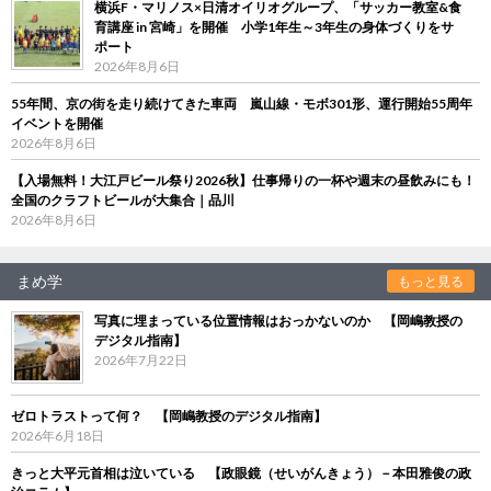
横浜F・マリノス×日清オイリオグループ、「サッカー教室&食
育講座 in 宮崎」を開催 小学1年生～3年生の身体づくりをサ
ポート
2026年8月6日
55年間、京の街を走り続けてきた車両 嵐山線・モボ301形、運行開始55周年
イベントを開催
2026年8月6日
【入場無料！大江戸ビール祭り2026秋】仕事帰りの一杯や週末の昼飲みにも！
全国のクラフトビールが大集合｜品川
2026年8月6日
まめ学
もっと見る
写真に埋まっている位置情報はおっかないのか 【岡嶋教授の
デジタル指南】
2026年7月22日
ゼロトラストって何？ 【岡嶋教授のデジタル指南】
2026年6月18日
きっと大平元首相は泣いている 【政眼鏡（せいがんきょう）－本田雅俊の政