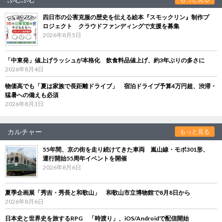
四日市の公害克服の歴史を伝える絵本『スモックリン』制作プ
ロジェクト クラウドファンディングで支援を募集
2026年8月5日
「中東発」値上げラッシュが本格化 飲食料品値上げ、約3年ぶりの多さに
2026年8月4日
物価高でも「夏は家族で長距離ドライブ」 宿泊ドライブ予算4万円超、渋滞・
猛暑への備えも必須
2026年8月3日
カルチャー
もっと見る
55年間、京の街を走り続けてきた車両 嵐山線・モボ301形、
運行開始55周年イベントを開催
2026年8月6日
夏季企画展「秀吉・秀長と和歌山」 和歌山市立博物館で8月8日から
2026年8月6日
日本史と世界史を旅するRPG 「時渡り」、iOS/Androidで配信開始