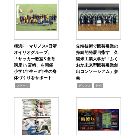
横浜F・マリノス×日清
先端技術で園芸農業の
オイリオグループ、
持続的発展目指す 久
「サッカー教室&食育
留米工業大学が「ふく
講座 in 宮崎」を開催
おか未来型園芸農業創
小学1年生～3年生の身
出コンソーシアム」参
体づくりをサポート
画
,
,
,
スポーツ
ビジネス
社会