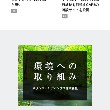
と潤い
行終結を目指すGAP6の
特設サイトを公開
PR
PR