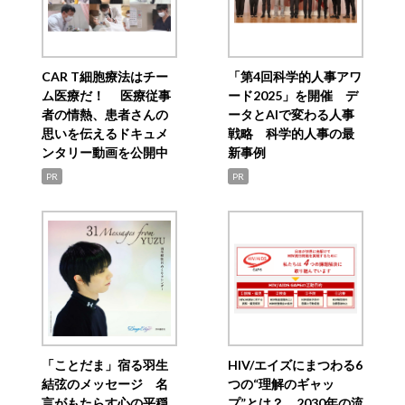
CAR T細胞療法はチー
「第4回科学的人事アワ
ム医療だ！ 医療従事
ード2025」を開催 デ
者の情熱、患者さんの
ータとAIで変わる人事
思いを伝えるドキュメ
戦略 科学的人事の最
ンタリー動画を公開中
新事例
PR
PR
「ことだま」宿る羽生
HIV/エイズにまつわる6
結弦のメッセージ 名
つの“理解のギャッ
言がもたらす心の平穏
プ”とは？ 2030年の流