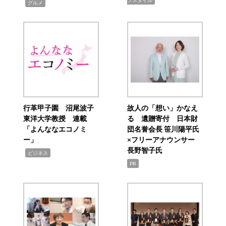
フスタイル
,
グルメ
行革甲子園 沼尾波子
故人の「想い」かなえ
東洋大学教授 連載
る 遺贈寄付 日本財
「よんななエコノミ
団名誉会長 笹川陽平氏
ー」
×フリーアナウンサー
長野智子氏
,
ビジネス
PR