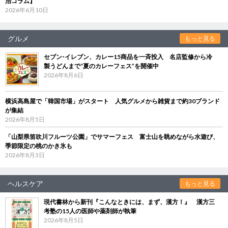
治コラム】
2026年6月10日
グルメ
もっと見る
セブン‐イレブン、カレー15商品を一斉投入 名店監修から冷
製うどんまで“夏のカレーフェス”を開催中
2026年8月6日
横浜高島屋で「韓国市場」がスタート 人気グルメから雑貨まで約30ブランド
が集結
2026年8月5日
「山梨県笛吹川フルーツ公園」でサマーフェス 富士山を眺めながら水遊び、
季節限定の桃のかき氷も
2026年8月3日
ヘルスケア
もっと見る
現代書林から新刊『こんなときには、まず、漢方！』 漢方三
考塾の15人の医師や薬剤師が執筆
2026年8月5日