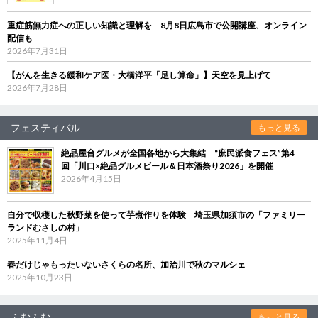
重症筋無力症への正しい知識と理解を 8月8日広島市で公開講座、オンライン
配信も
2026年7月31日
【がんを生きる緩和ケア医・大橋洋平「足し算命」】天空を見上げて
2026年7月28日
フェスティバル
もっと見る
絶品屋台グルメが全国各地から大集結 “庶民派食フェス”第4
回「川口×絶品グルメビール＆日本酒祭り2026」を開催
2026年4月15日
自分で収穫した秋野菜を使って芋煮作りを体験 埼玉県加須市の「ファミリー
ランドむさしの村」
2025年11月4日
春だけじゃもったいないさくらの名所、加治川で秋のマルシェ
2025年10月23日
ふむふむ
もっと見る