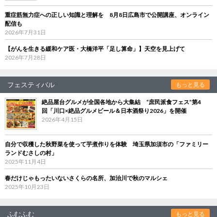
重症筋無力症への正しい知識と理解を 8月8日広島市で公開講座、オンライン
配信も
2026年7月31日
【がんを生きる緩和ケア医・大橋洋平「足し算命」】天空を見上げて
2026年7月28日
フェスティバル
もっと見る
絶品屋台グルメが全国各地から大集結 “庶民派食フェス”第4
回「川口×絶品グルメビール＆日本酒祭り2026」を開催
2026年4月15日
自分で収穫した秋野菜を使って芋煮作りを体験 埼玉県加須市の「ファミリー
ランドむさしの村」
2025年11月4日
春だけじゃもったいないさくらの名所、加治川で秋のマルシェ
2025年10月23日
ふむふむ
もっと見る