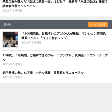
東野圭吾が選んだ「記憶に残る一文」はどれ？ 最新作『永遠の記憶』発売で
読者参加型キャンペーン
2026年8月7日
動画
もっと見る
「100歳現役」目指すシニア1500人が集結 マンション管理代
務員イベント「うぇるねすシップ」
2026年8月4日
AI時代、「暗黙知」は継承できるのか 「デジブレ」説明会／ラウンドテーブ
ル
2026年8月3日
紀伊勝浦の魅力を堪能 ホテル浦島、日昇館をリニューアル
2026年8月3日