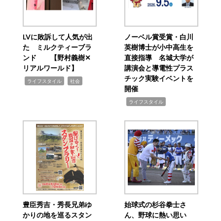
LVに敗訴して人気が出
ノーベル賞受賞・白川
た ミルクティーブラ
英樹博士が小中高生を
ンド 【野村義樹✕
直接指導 名城大学が
リアルワールド】
講演会と導電性プラス
チック実験イベントを
,
,
ライフスタイル
社会
開催
,
ライフスタイル
豊臣秀吉・秀長兄弟ゆ
始球式の杉谷拳士さ
かりの地を巡るスタン
ん、野球に熱い思い