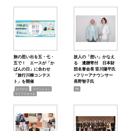
旅の思い出を五・七・
故人の「想い」かなえ
五で！ エースが「か
る 遺贈寄付 日本財
ばんの日」に合わせ
団名誉会長 笹川陽平氏
「旅行川柳コンテス
×フリーアナウンサー
ト」を開催
長野智子氏
,
,
,
おでかけ
ファッション
PR
ライフスタイル