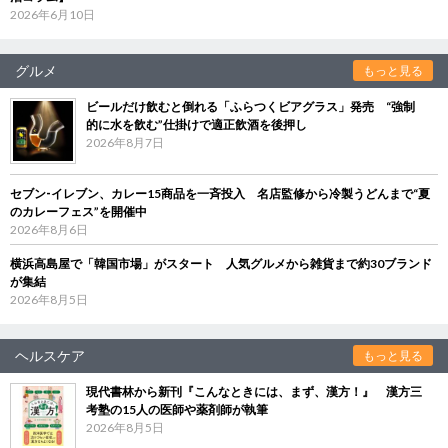
2026年6月10日
グルメ
もっと見る
ビールだけ飲むと倒れる「ふらつくビアグラス」発売 “強制
的に水を飲む”仕掛けで適正飲酒を後押し
2026年8月7日
セブン‐イレブン、カレー15商品を一斉投入 名店監修から冷製うどんまで“夏
のカレーフェス”を開催中
2026年8月6日
横浜高島屋で「韓国市場」がスタート 人気グルメから雑貨まで約30ブランド
が集結
2026年8月5日
ヘルスケア
もっと見る
現代書林から新刊『こんなときには、まず、漢方！』 漢方三
考塾の15人の医師や薬剤師が執筆
2026年8月5日