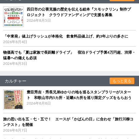
四日市の公害克服の歴史を伝える絵本『スモックリン』制作プ
ロジェクト クラウドファンディングで支援を募集
2026年8月5日
「中東発」値上げラッシュが本格化 飲食料品値上げ、約3年ぶりの多さに
2026年8月4日
物価高でも「夏は家族で長距離ドライブ」 宿泊ドライブ予算4万円超、渋滞・
猛暑への備えも必須
2026年8月3日
カルチャー
もっと見る
豊臣秀吉・秀長兄弟ゆかりの地を巡るスタンプラリーがスター
ト 和歌山市内5カ所・近畿6カ所を巡り限定グッズをもらおう
2026年8月8日
旅の思い出を五・七・五で！ エースが「かばんの日」に合わせ「旅行川柳コ
ンテスト」を開催
2026年8月7日