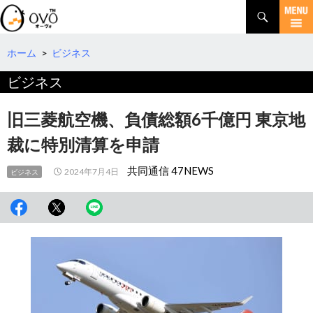
検
索
コ
ン
テ
ホーム
>
ビジネス
ン
ビジネス
ツ
へ
移
旧三菱航空機、負債総額6千億円 東京地
動
裁に特別清算を申請
共同通信 47NEWS
2024年7月4日
ビジネス