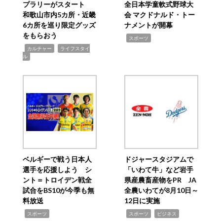
プラリーがスタート
全日本学童軟式野球大
和歌山市内5カ所・近畿
会 マクドナルド・トー
6カ所を巡り限定グッズ
ナメントが開幕
をもらおう
,
スポーツ
,
,
カルチャー
ライフスタイ
ル
ベルギーで戦う日本人
ドジャースタジアムで
選手を応援しよう シ
「いわて牛」など岩手
ント＝トロイデン戦全
県産農畜産物をPR JA
試合をBS10が今季も無
全農いわてが8月10日～
料放送
12日に実施
,
,
,
スポーツ
スポーツ
ビジネス