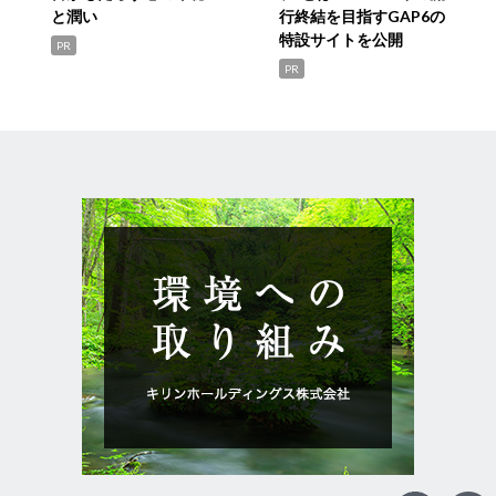
と潤い
行終結を目指すGAP6の
特設サイトを公開
PR
PR