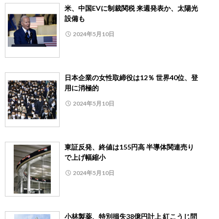
米、中国EVに制裁関税 来週発表か、太陽光
設備も
2024年5月10日
日本企業の女性取締役は12％ 世界40位、登
用に消極的
2024年5月10日
東証反発、終値は155円高 半導体関連売り
で上げ幅縮小
2024年5月10日
小林製薬、特別損失38億円計上 紅こうじ問