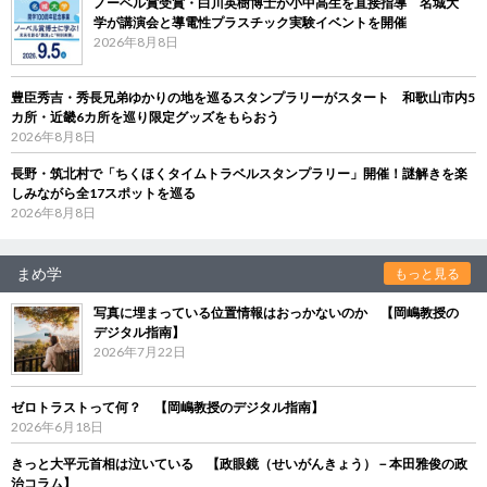
ノーベル賞受賞・白川英樹博士が小中高生を直接指導 名城大
学が講演会と導電性プラスチック実験イベントを開催
2026年8月8日
豊臣秀吉・秀長兄弟ゆかりの地を巡るスタンプラリーがスタート 和歌山市内5
カ所・近畿6カ所を巡り限定グッズをもらおう
2026年8月8日
長野・筑北村で「ちくほくタイムトラベルスタンプラリー」開催！謎解きを楽
しみながら全17スポットを巡る
2026年8月8日
まめ学
もっと見る
写真に埋まっている位置情報はおっかないのか 【岡嶋教授の
デジタル指南】
2026年7月22日
ゼロトラストって何？ 【岡嶋教授のデジタル指南】
2026年6月18日
きっと大平元首相は泣いている 【政眼鏡（せいがんきょう）－本田雅俊の政
治コラム】