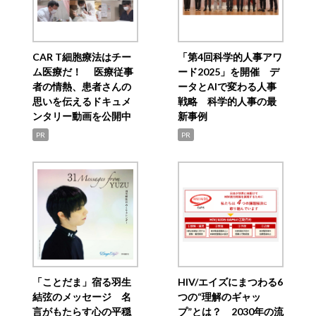
CAR T細胞療法はチー
「第4回科学的人事アワ
ム医療だ！ 医療従事
ード2025」を開催 デ
者の情熱、患者さんの
ータとAIで変わる人事
思いを伝えるドキュメ
戦略 科学的人事の最
ンタリー動画を公開中
新事例
PR
PR
「ことだま」宿る羽生
HIV/エイズにまつわる6
結弦のメッセージ 名
つの“理解のギャッ
言がもたらす心の平穏
プ”とは？ 2030年の流