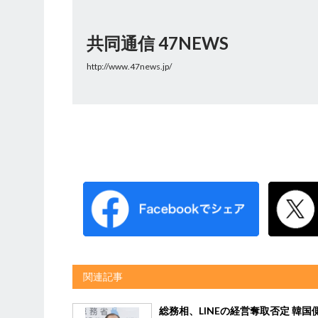
共同通信 47NEWS
http://www.47news.jp/
関連記事
総務相、LINEの経営奪取否定 韓国