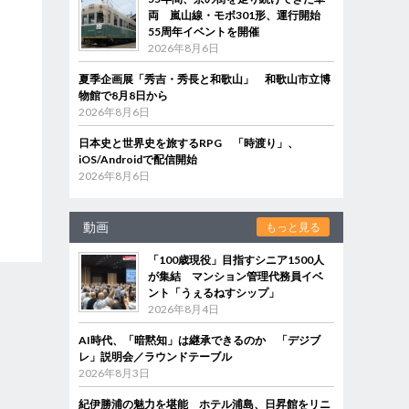
両 嵐山線・モボ301形、運行開始
55周年イベントを開催
2026年8月6日
夏季企画展「秀吉・秀長と和歌山」 和歌山市立博
物館で8月8日から
2026年8月6日
日本史と世界史を旅するRPG 「時渡り」、
iOS/Androidで配信開始
2026年8月6日
動画
もっと見る
「100歳現役」目指すシニア1500人
が集結 マンション管理代務員イベ
ント「うぇるねすシップ」
2026年8月4日
AI時代、「暗黙知」は継承できるのか 「デジブ
レ」説明会／ラウンドテーブル
2026年8月3日
紀伊勝浦の魅力を堪能 ホテル浦島、日昇館をリニ