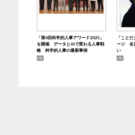
「第4回科学的人事アワード2025」
「ことだ
を開催 データとAIで変わる人事戦
ージ 名
略 科学的人事の最新事例
い
PR
PR