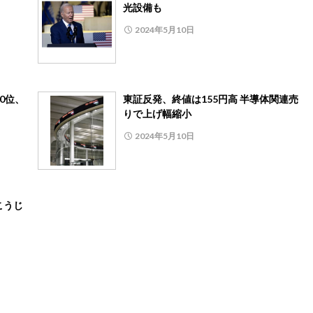
光設備も
2024年5月10日
0位、
東証反発、終値は155円高 半導体関連売
りで上げ幅縮小
2024年5月10日
こうじ