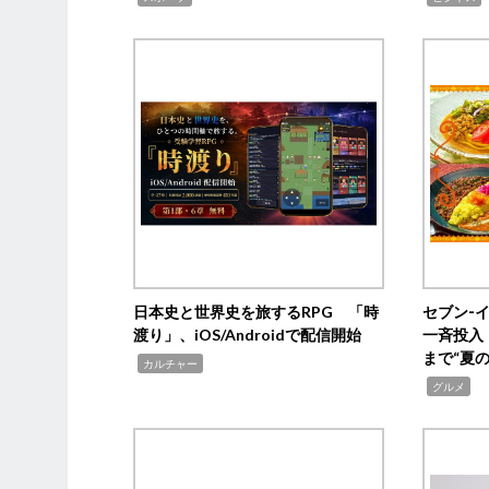
日本史と世界史を旅するRPG 「時
セブン‐
渡り」、iOS/Androidで配信開始
一斉投入
まで“夏
,
カルチャー
,
グルメ