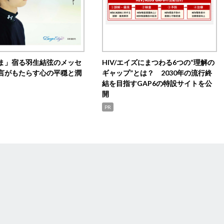
ま」宿る羽生結弦のメッセ
HIV/エイズにまつわる6つの“理解の
言がもたらす心の平穏と潤
ギャップ”とは？ 2030年の流行終
結を目指すGAP6の特設サイトを公
開
PR