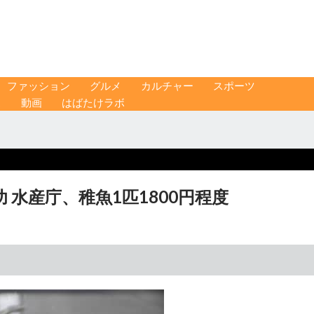
ファッション
グルメ
カルチャー
スポーツ
ス
動画
はばたけラボ
水産庁、稚魚1匹1800円程度