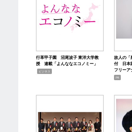
行革甲子園 沼尾波子 東洋大学教
故人の「
授 連載「よんななエコノミー」
付 日本
フリーア
,
ビジネス
PR