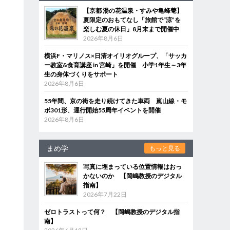
【京都 湯の花温泉・すみや亀峰菴】
夏限定のおもてなし「旅館で“涼”を
楽しむ夏の休日」8月末まで開催中
2026年8月6日
横浜F・マリノス×日清オイリオグループ、「サッカ
ー教室&食育講座 in 宮崎」を開催 小学1年生～3年
生の身体づくりをサポート
2026年8月6日
55年間、京の街を走り続けてきた車両 嵐山線・モ
ボ301形、運行開始55周年イベントを開催
2026年8月6日
まめ学
もっと見る
写真に埋まっている位置情報はおっ
かないのか 【岡嶋教授のデジタル
指南】
2026年7月22日
ゼロトラストって何？ 【岡嶋教授のデジタル指
南】