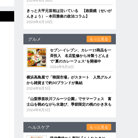
2026年6月18日
きっと大平元首相は泣いている 【政眼鏡（せいが
んきょう）－本田雅俊の政治コラム】
2026年6月10日
グルメ
もっと見る
セブン‐イレブン、カレー15商品を一
斉投入 名店監修から冷製うどんま
で“夏のカレーフェス”を開催中
2026年8月6日
横浜高島屋で「韓国市場」がスタート 人気グルメ
から雑貨まで約30ブランドが集結
2026年8月5日
「山梨県笛吹川フルーツ公園」でサマーフェス 富
士山を眺めながら水遊び、季節限定の桃のかき氷も
2026年8月3日
ヘルスケア
もっと見る