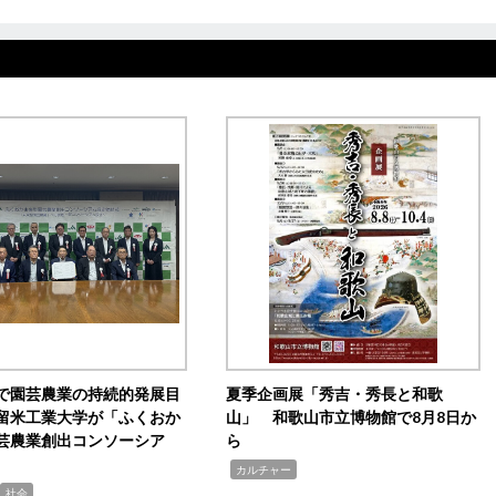
で園芸農業の持続的発展目
夏季企画展「秀吉・秀長と和歌
留米工業大学が「ふくおか
山」 和歌山市立博物館で8月8日か
芸農業創出コンソーシア
ら
,
カルチャー
社会