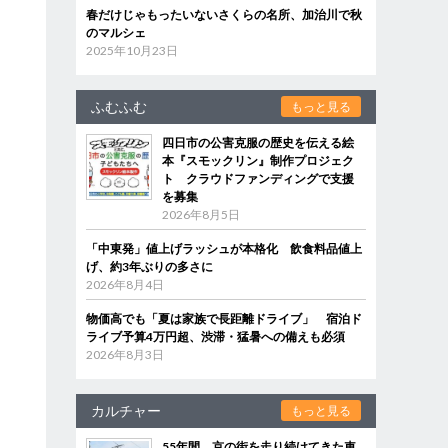
春だけじゃもったいないさくらの名所、加治川で秋
のマルシェ
2025年10月23日
ふむふむ
もっと見る
四日市の公害克服の歴史を伝える絵
本『スモックリン』制作プロジェク
ト クラウドファンディングで支援
を募集
2026年8月5日
「中東発」値上げラッシュが本格化 飲食料品値上
げ、約3年ぶりの多さに
2026年8月4日
物価高でも「夏は家族で長距離ドライブ」 宿泊ド
ライブ予算4万円超、渋滞・猛暑への備えも必須
2026年8月3日
カルチャー
もっと見る
55年間、京の街を走り続けてきた車