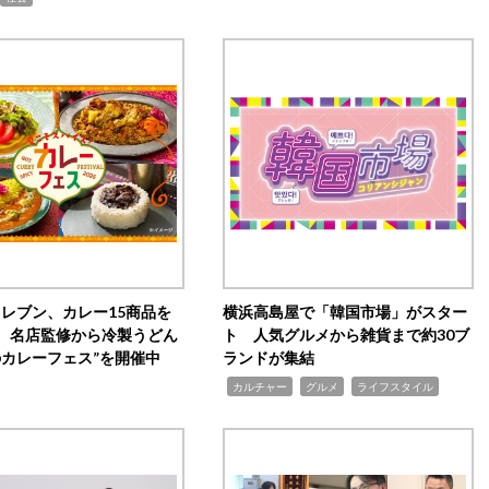
イレブン、カレー15商品を
横浜高島屋で「韓国市場」がスター
 名店監修から冷製うどん
ト 人気グルメから雑貨まで約30ブ
のカレーフェス”を開催中
ランドが集結
,
,
,
カルチャー
グルメ
ライフスタイル