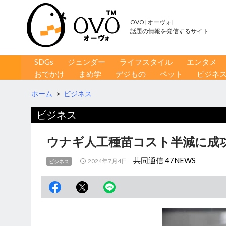
OVO [オーヴォ]
話題の情報を発信するサイト
コンテンツへ移動
検
SDGs
ジェンダー
ライフスタイル
エンタメ
索
おでかけ
まめ学
デジもの
ペット
ビジネ
ホーム
>
ビジネス
ビジネス
ウナギ人工種苗コスト半減に成功 
共同通信 47NEWS
2024年7月4日
ビジネス