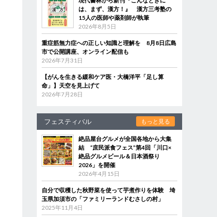
現代書林から新刊『こんなときに
は、まず、漢方！』 漢方三考塾の
15人の医師や薬剤師が執筆
2026年8月5日
重症筋無力症への正しい知識と理解を 8月8日広島
市で公開講座、オンライン配信も
2026年7月31日
【がんを生きる緩和ケア医・大橋洋平「足し算
命」】天空を見上げて
2026年7月28日
フェスティバル
もっと見る
絶品屋台グルメが全国各地から大集
結 “庶民派食フェス”第4回「川口×
絶品グルメビール＆日本酒祭り
2026」を開催
2026年4月15日
自分で収穫した秋野菜を使って芋煮作りを体験 埼
玉県加須市の「ファミリーランドむさしの村」
2025年11月4日