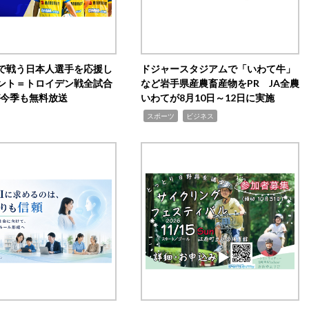
で戦う日本人選手を応援し
ドジャースタジアムで「いわて牛」
ント＝トロイデン戦全試合
など岩手県産農畜産物をPR JA全農
0が今季も無料放送
いわてが8月10日～12日に実施
,
,
スポーツ
ビジネス