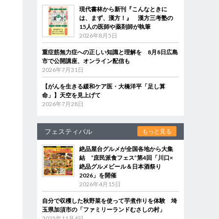
現代書林から新刊『こんなときに
は、まず、漢方！』 漢方三考塾の
15人の医師や薬剤師が執筆
2026年8月5日
重症筋無力症への正しい知識と理解を 8月8日広島
市で公開講座、オンライン配信も
2026年7月31日
【がんを生きる緩和ケア医・大橋洋平「足し算
命」】天空を見上げて
2026年7月28日
フェスティバル
もっと見る
絶品屋台グルメが全国各地から大集
結 “庶民派食フェス”第4回「川口×
絶品グルメビール＆日本酒祭り
2026」を開催
2026年4月15日
自分で収穫した秋野菜を使って芋煮作りを体験 埼
玉県加須市の「ファミリーランドむさしの村」
2025年11月4日