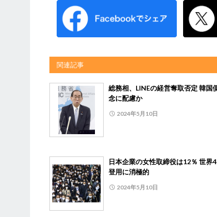
関連記事
総務相、LINEの経営奪取否定 韓国
念に配慮か
2024年5月10日
日本企業の女性取締役は12％ 世界4
登用に消極的
2024年5月10日