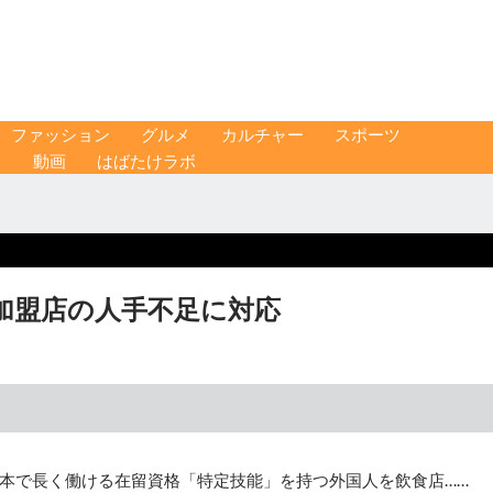
ファッション
グルメ
カルチャー
スポーツ
ス
動画
はばたけラボ
加盟店の人手不足に対応
本で長く働ける在留資格「特定技能」を持つ外国人を飲食店……