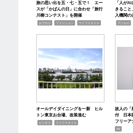
旅の思い出を五・七・五で！ エー
「人がA
スが「かばんの日」に合わせ「旅行
きること
川柳コンテスト」を開催
入機関の
,
,
,
,
,
おでかけ
ファッション
ライフスタイル
デジもの
オールデイダイニングを一新 ヒル
故人の「
トン東京お台場、改装進む
付 日本
フリーア
,
,
ビジネス
ライフスタイル
PR