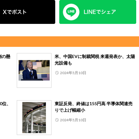
側の懸
米、中国EVに制裁関税 来週発表か、太陽
光設備も
2024年5月10日
0位、
東証反発、終値は155円高 半導体関連売
りで上げ幅縮小
2024年5月10日