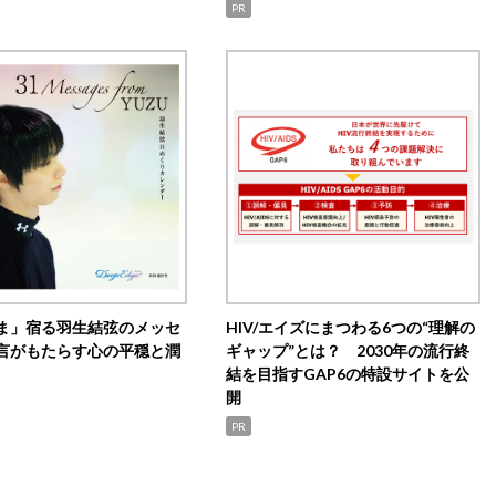
PR
ま」宿る羽生結弦のメッセ
HIV/エイズにまつわる6つの“理解の
言がもたらす心の平穏と潤
ギャップ”とは？ 2030年の流行終
結を目指すGAP6の特設サイトを公
開
PR