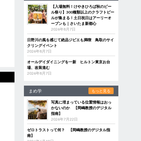
【入場無料！けやきひろば秋のビー
ル祭り】300種類以上のクラフトビー
ルが集まる！土日祝日はアーリーオ
ープンも｜さいたま新都心
2026年8月7日
日野川の風を感じて絶品ジビエも満喫 鳥取のサイ
クリングイベント
2026年8月7日
オールデイダイニングを一新 ヒルトン東京お台
場、改装進む
2026年8月7日
まめ学
もっと見る
写真に埋まっている位置情報はおっ
かないのか 【岡嶋教授のデジタル
指南】
2026年7月22日
ゼロトラストって何？ 【岡嶋教授のデジタル指
南】