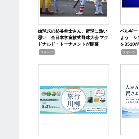
始球式の杉谷拳士さん、野球に熱い
ベルギー
思い 全日本学童軟式野球大会 マク
よう シ
ドナルド・トーナメントが開幕
をBS1
,
,
スポーツ
スポーツ