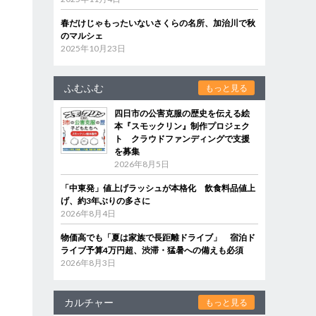
春だけじゃもったいないさくらの名所、加治川で秋
のマルシェ
2025年10月23日
ふむふむ
もっと見る
四日市の公害克服の歴史を伝える絵
本『スモックリン』制作プロジェク
ト クラウドファンディングで支援
を募集
2026年8月5日
「中東発」値上げラッシュが本格化 飲食料品値上
げ、約3年ぶりの多さに
2026年8月4日
物価高でも「夏は家族で長距離ドライブ」 宿泊ド
ライブ予算4万円超、渋滞・猛暑への備えも必須
2026年8月3日
カルチャー
もっと見る