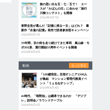
旅の思い出を五・七・五で！ エー
スが「かばんの日」に合わせ「旅行
川柳コンテスト」を開催
2026年8月7日
東野圭吾が選んだ「記憶に残る一文」はどれ？ 最
新作『永遠の記憶』発売で読者参加型キャンペーン
2026年8月7日
55年間、京の街を走り続けてきた車両 嵐山線・モ
ボ301形、運行開始55周年イベントを開催
2026年8月6日
動画
もっと見る
「100歳現役」目指すシニア1500人
が集結 マンション管理代務員イベ
ント「うぇるねすシップ」
2026年8月4日
AI時代、「暗黙知」は継承できるのか 「デジブ
レ」説明会／ラウンドテーブル
2026年8月3日