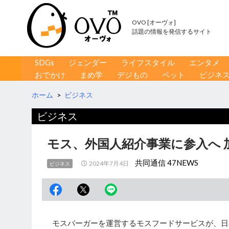
OVO [オーヴォ]
話題の情報を発信するサイト
コンテンツへ移動
検
SDGs
ジェンダー
ライフスタイル
エンタメ
索
おでかけ
まめ学
デジもの
ペット
ビジネ
ホーム
>
ビジネス
ビジネス
モス、外国人紹介事業に参入へ 
共同通信 47NEWS
2024年7月4日
ビジネス
モスバーガーを運営するモスフードサービスが、日