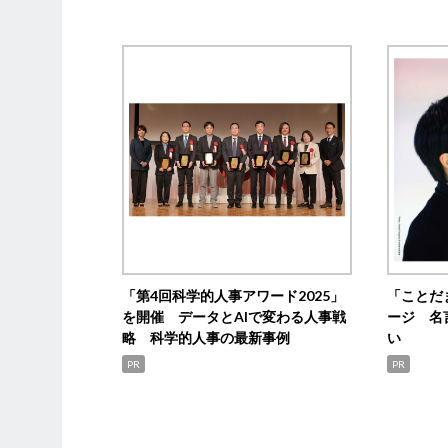
「第4回科学的人事アワード2025」
「ことだ
を開催 データとAIで変わる人事戦
ージ 名
略 科学的人事の最新事例
い
PR
PR