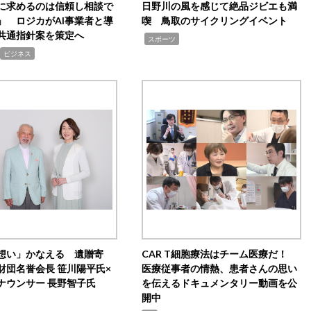
Iに求めるのは信頼し相談で
日野川の風を感じて絶品ジビエも満
」 ロジカがAI事業者と導
喫 鳥取のサイクリングイベント
共通指針案を策定へ
,
スポーツ
ビジネス
想い」かなえる 遺贈寄
CAR T細胞療法はチーム医療だ！
財団名誉会長 笹川陽平氏×
医療従事者の情熱、患者さんの思い
ナウンサー 長野智子氏
を伝えるドキュメンタリー動画を公
開中