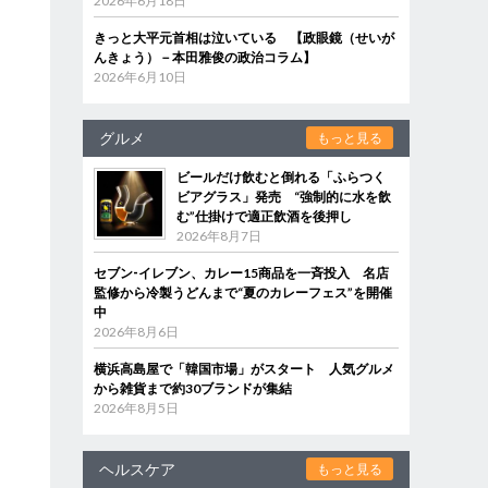
2026年6月18日
きっと大平元首相は泣いている 【政眼鏡（せいが
んきょう）－本田雅俊の政治コラム】
2026年6月10日
グルメ
もっと見る
ビールだけ飲むと倒れる「ふらつく
ビアグラス」発売 “強制的に水を飲
む”仕掛けで適正飲酒を後押し
2026年8月7日
セブン‐イレブン、カレー15商品を一斉投入 名店
監修から冷製うどんまで“夏のカレーフェス”を開催
中
2026年8月6日
横浜高島屋で「韓国市場」がスタート 人気グルメ
から雑貨まで約30ブランドが集結
2026年8月5日
ヘルスケア
もっと見る