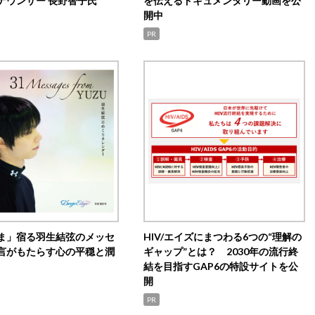
ナウンサー 長野智子氏
を伝えるドキュメンタリー動画を公
開中
PR
ま」宿る羽生結弦のメッセ
HIV/エイズにまつわる6つの“理解の
言がもたらす心の平穏と潤
ギャップ”とは？ 2030年の流行終
結を目指すGAP6の特設サイトを公
開
PR