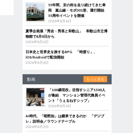
55年間、京の街を走り続けてきた車
両 嵐山線・モボ301形、運行開始
55周年イベントを開催
2026年8月6日
夏季企画展「秀吉・秀長と和歌山」 和歌山市立博
物館で8月8日から
2026年8月6日
日本史と世界史を旅するRPG 「時渡り」、
iOS/Androidで配信開始
2026年8月6日
動画
もっと見る
「100歳現役」目指すシニア1500人
が集結 マンション管理代務員イベ
ント「うぇるねすシップ」
2026年8月4日
AI時代、「暗黙知」は継承できるのか 「デジブ
レ」説明会／ラウンドテーブル
2026年8月3日