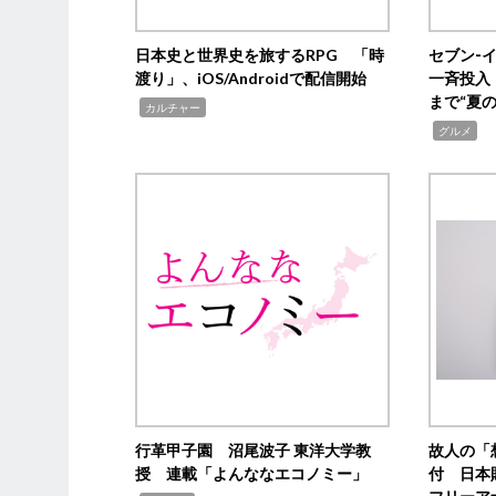
日本史と世界史を旅するRPG 「時
セブン‐
渡り」、iOS/Androidで配信開始
一斉投入
まで“夏
,
カルチャー
,
グルメ
行革甲子園 沼尾波子 東洋大学教
故人の「
授 連載「よんななエコノミー」
付 日本