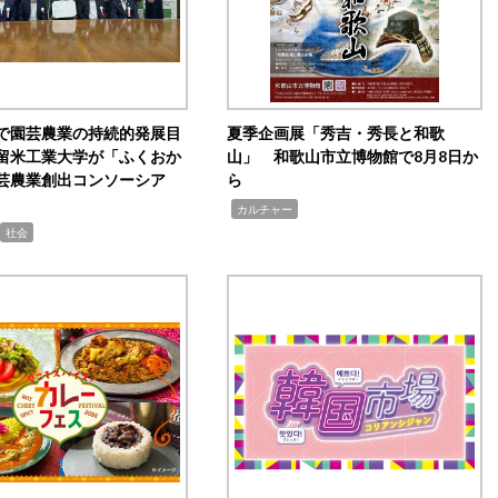
で園芸農業の持続的発展目
夏季企画展「秀吉・秀長と和歌
留米工業大学が「ふくおか
山」 和歌山市立博物館で8月8日か
芸農業創出コンソーシア
ら
,
カルチャー
社会