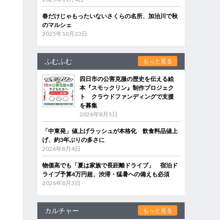
春だけじゃもったいないさくらの名所、加治川で秋
のマルシェ
2025年10月23日
ふむふむ
もっと見る
四日市の公害克服の歴史を伝える絵
本『スモックリン』制作プロジェク
ト クラウドファンディングで支援
を募集
2026年8月5日
「中東発」値上げラッシュが本格化 飲食料品値上
げ、約3年ぶりの多さに
2026年8月4日
物価高でも「夏は家族で長距離ドライブ」 宿泊ド
ライブ予算4万円超、渋滞・猛暑への備えも必須
2026年8月3日
カルチャー
もっと見る