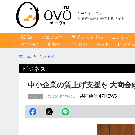
OVO [オーヴォ]
話題の情報を発信するサイト
コンテンツへ移動
検
SDGs
ジェンダー
ライフスタイル
エンタメ
索
おでかけ
まめ学
デジもの
ペット
ビジネ
ホーム
>
ビジネス
ビジネス
中小企業の賃上げ支援を 大商会
共同通信 47NEWS
2024年7月5日
ビジネス