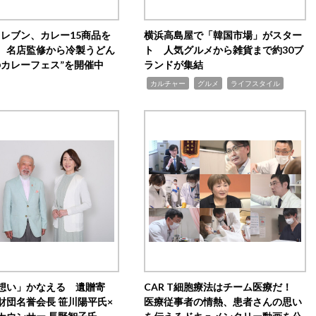
イレブン、カレー15商品を
横浜高島屋で「韓国市場」がスター
 名店監修から冷製うどん
ト 人気グルメから雑貨まで約30ブ
のカレーフェス”を開催中
ランドが集結
,
,
,
カルチャー
グルメ
ライフスタイル
想い」かなえる 遺贈寄
CAR T細胞療法はチーム医療だ！
財団名誉会長 笹川陽平氏×
医療従事者の情熱、患者さんの思い