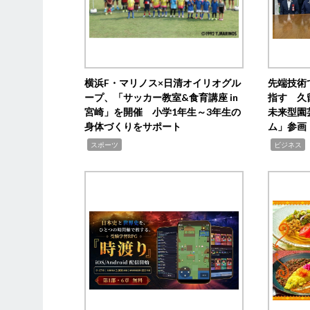
横浜F・マリノス×日清オイリオグル
先端技術
ープ、「サッカー教室&食育講座 in
指す 久
宮崎」を開催 小学1年生～3年生の
未来型園
身体づくりをサポート
ム」参画
,
,
,
スポーツ
ビジネス