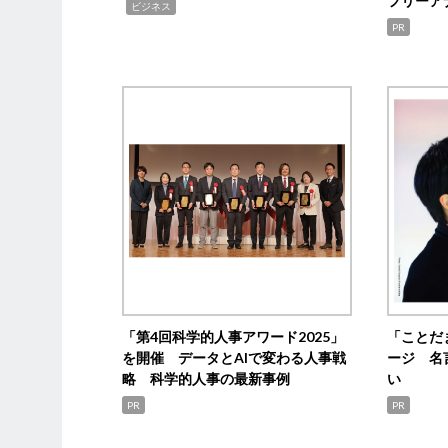
フリーア
,
ビジネス
PR
「第4回科学的人事アワード2025」
「ことだ
を開催 データとAIで変わる人事戦
ージ 名
略 科学的人事の最新事例
い
PR
PR