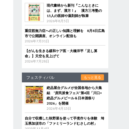
現代書林から新刊『こんなときに
は、まず、漢方！』 漢方三考塾の
15人の医師や薬剤師が執筆
2026年8月5日
重症筋無力症への正しい知識と理解を 8月8日広島
市で公開講座、オンライン配信も
2026年7月31日
【がんを生きる緩和ケア医・大橋洋平「足し算
命」】天空を見上げて
2026年7月28日
フェスティバル
もっと見る
絶品屋台グルメが全国各地から大集
結 “庶民派食フェス”第4回「川口×
絶品グルメビール＆日本酒祭り
2026」を開催
2026年4月15日
自分で収穫した秋野菜を使って芋煮作りを体験 埼
玉県加須市の「ファミリーランドむさしの村」
2025年11月4日