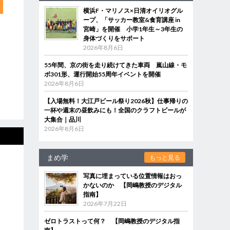
横浜F・マリノス×日清オイリオグル
ープ、「サッカー教室&食育講座 in
宮崎」を開催 小学1年生～3年生の
身体づくりをサポート
2026年8月6日
55年間、京の街を走り続けてきた車両 嵐山線・モ
ボ301形、運行開始55周年イベントを開催
2026年8月6日
【入場無料！大江戸ビール祭り2026秋】仕事帰りの
一杯や週末の昼飲みにも！全国のクラフトビールが
大集合｜品川
2026年8月6日
まめ学
もっと見る
写真に埋まっている位置情報はおっ
かないのか 【岡嶋教授のデジタル
指南】
2026年7月22日
ゼロトラストって何？ 【岡嶋教授のデジタル指