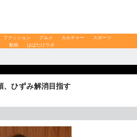
ファッション
グルメ
カルチャー
スポーツ
ス
動画
はばたけラボ
頭、ひずみ解消目指す