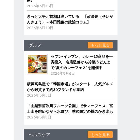
南】
2026年6月18日
きっと大平元首相は泣いている 【政眼鏡（せいが
んきょう）－本田雅俊の政治コラム】
2026年6月10日
グルメ
もっと見る
セブン‐イレブン、カレー15商品を一
斉投入 名店監修から冷製うどんま
で“夏のカレーフェス”を開催中
2026年8月6日
横浜高島屋で「韓国市場」がスタート 人気グルメ
から雑貨まで約30ブランドが集結
2026年8月5日
「山梨県笛吹川フルーツ公園」でサマーフェス 富
士山を眺めながら水遊び、季節限定の桃のかき氷も
2026年8月3日
ヘルスケア
もっと見る