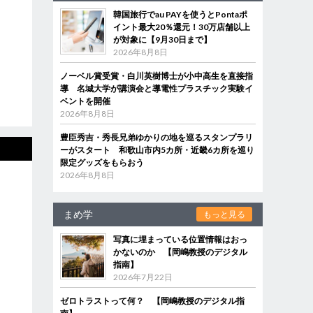
韓国旅行でau PAYを使うとPontaポ
イント最大20％還元！30万店舗以上
が対象に【9月30日まで】
2026年8月8日
ノーベル賞受賞・白川英樹博士が小中高生を直接指
導 名城大学が講演会と導電性プラスチック実験イ
ベントを開催
2026年8月8日
豊臣秀吉・秀長兄弟ゆかりの地を巡るスタンプラリ
ーがスタート 和歌山市内5カ所・近畿6カ所を巡り
限定グッズをもらおう
2026年8月8日
まめ学
もっと見る
写真に埋まっている位置情報はおっ
かないのか 【岡嶋教授のデジタル
指南】
2026年7月22日
ゼロトラストって何？ 【岡嶋教授のデジタル指