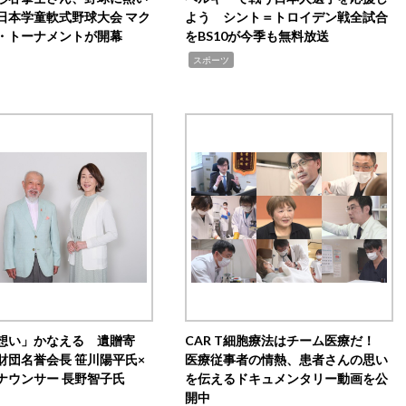
日本学童軟式野球大会 マク
よう シント＝トロイデン戦全試合
・トーナメントが開幕
をBS10が今季も無料放送
,
スポーツ
想い」かなえる 遺贈寄
CAR T細胞療法はチーム医療だ！
財団名誉会長 笹川陽平氏×
医療従事者の情熱、患者さんの思い
ナウンサー 長野智子氏
を伝えるドキュメンタリー動画を公
開中