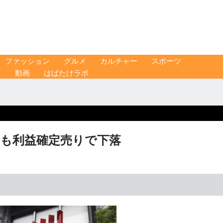
ファッション
グルメ
カルチャー
スポーツ
ス
動画
はばたけラボ
新も利益確定売りで下落