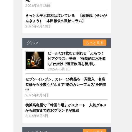
南】
2026年6月18日
きっと大平元首相は泣いている 【政眼鏡（せいが
んきょう）－本田雅俊の政治コラム】
2026年6月10日
グルメ
もっと見る
ビールだけ飲むと倒れる「ふらつく
ビアグラス」発売 “強制的に水を飲
む”仕掛けで適正飲酒を後押し
2026年8月7日
セブン‐イレブン、カレー15商品を一斉投入 名店
監修から冷製うどんまで“夏のカレーフェス”を開催
中
2026年8月6日
横浜高島屋で「韓国市場」がスタート 人気グルメ
から雑貨まで約30ブランドが集結
2026年8月5日