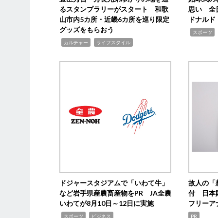
るスタンプラリーがスタート 和歌
思い 全
山市内5カ所・近畿6カ所を巡り限定
ドナルド
グッズをもらおう
,
スポーツ
,
,
カルチャー
ライフスタイル
ドジャースタジアムで「いわて牛」
故人の「
など岩手県産農畜産物をPR JA全農
付 日本
いわてが8月10日～12日に実施
フリーア
,
,
スポーツ
ビジネス
PR