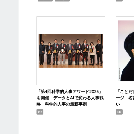
「第4回科学的人事アワード2025」
「ことだ
を開催 データとAIで変わる人事戦
ージ 名
略 科学的人事の最新事例
い
PR
PR