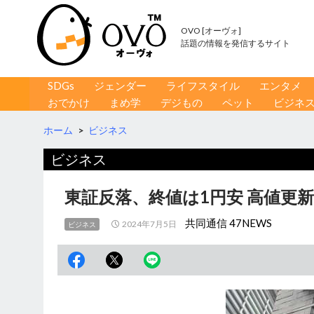
OVO [オーヴォ]
話題の情報を発信するサイト
コンテンツへ移動
検
SDGs
ジェンダー
ライフスタイル
エンタメ
索
おでかけ
まめ学
デジもの
ペット
ビジネ
ホーム
>
ビジネス
ビジネス
東証反落、終値は1円安 高値更
共同通信 47NEWS
2024年7月5日
ビジネス