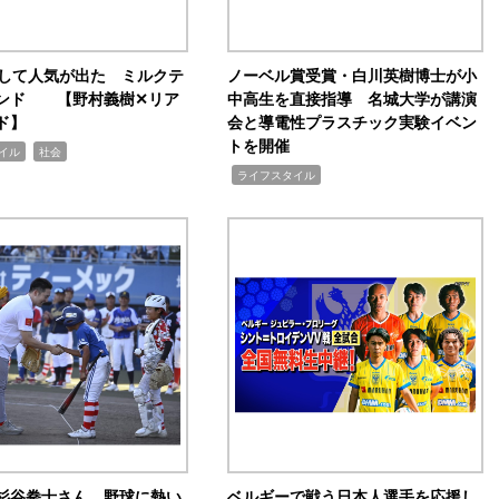
訴して人気が出た ミルクテ
ノーベル賞受賞・白川英樹博士が小
ンド 【野村義樹✕リア
中高生を直接指導 名城大学が講演
ド】
会と導電性プラスチック実験イベン
トを開催
,
イル
社会
,
ライフスタイル
杉谷拳士さん、野球に熱い
ベルギーで戦う日本人選手を応援し