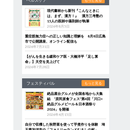
ヘルスケア
もっと見る
現代書林から新刊『こんなときに
は、まず、漢方！』 漢方三考塾の
15人の医師や薬剤師が執筆
2026年8月5日
重症筋無力症への正しい知識と理解を 8月8日広島
市で公開講座、オンライン配信も
2026年7月31日
【がんを生きる緩和ケア医・大橋洋平「足し算
命」】天空を見上げて
2026年7月28日
フェスティバル
もっと見る
絶品屋台グルメが全国各地から大集
結 “庶民派食フェス”第4回「川口×
絶品グルメビール＆日本酒祭り
2026」を開催
2026年4月15日
自分で収穫した秋野菜を使って芋煮作りを体験 埼
玉県加須市の「ファミリーランドむさしの村」