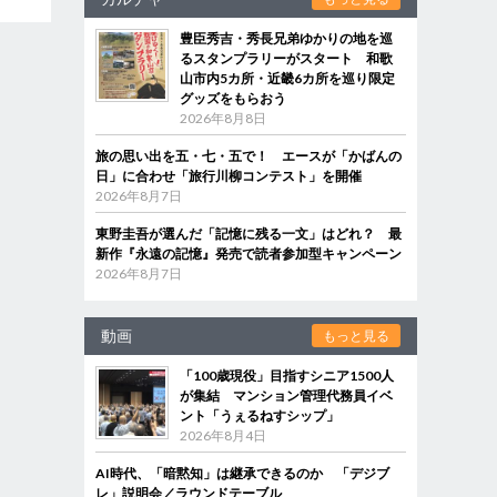
豊臣秀吉・秀長兄弟ゆかりの地を巡
るスタンプラリーがスタート 和歌
山市内5カ所・近畿6カ所を巡り限定
グッズをもらおう
2026年8月8日
旅の思い出を五・七・五で！ エースが「かばんの
日」に合わせ「旅行川柳コンテスト」を開催
2026年8月7日
東野圭吾が選んだ「記憶に残る一文」はどれ？ 最
新作『永遠の記憶』発売で読者参加型キャンペーン
2026年8月7日
動画
もっと見る
「100歳現役」目指すシニア1500人
が集結 マンション管理代務員イベ
ント「うぇるねすシップ」
2026年8月4日
AI時代、「暗黙知」は継承できるのか 「デジブ
レ」説明会／ラウンドテーブル