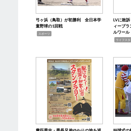
弓ヶ浜（鳥取）が初勝利 全日本学
LVに敗
童野球の1回戦
ィーブラ
ルワール
,
スポーツ
,
ライフスタ
豊臣秀吉・秀長兄弟ゆかりの地を巡
始球式の