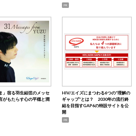
PR
ま」宿る羽生結弦のメッセ
HIV/エイズにまつわる6つの“理解の
言がもたらす心の平穏と潤
ギャップ”とは？ 2030年の流行終
結を目指すGAP6の特設サイトを公
開
PR