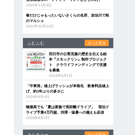
2025年11月4日
春だけじゃもったいないさくらの名所、加治川で秋
のマルシェ
2025年10月23日
ふむふむ
もっと見る
四日市の公害克服の歴史を伝える絵
本『スモックリン』制作プロジェク
ト クラウドファンディングで支援
を募集
2026年8月5日
「中東発」値上げラッシュが本格化 飲食料品値上
げ、約3年ぶりの多さに
2026年8月4日
物価高でも「夏は家族で長距離ドライブ」 宿泊ド
ライブ予算4万円超、渋滞・猛暑への備えも必須
2026年8月3日
カルチャー
もっと見る