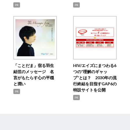
PR
PR
「ことだま」宿る羽生
HIV/エイズにまつわる6
結弦のメッセージ 名
つの“理解のギャッ
言がもたらす心の平穏
プ”とは？ 2030年の流
と潤い
行終結を目指すGAP6の
特設サイトを公開
PR
PR