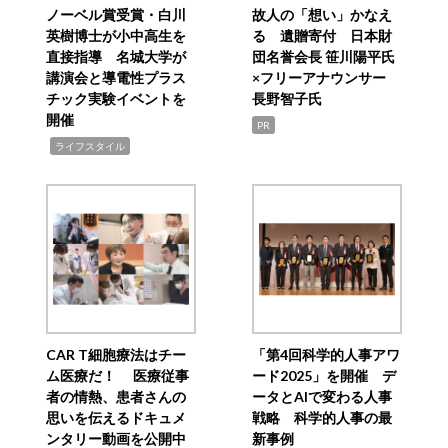
ノーベル賞受賞・白川
故人の「想い」かなえ
英樹博士が小中高生を
る 遺贈寄付 日本財
直接指導 名城大学が
団名誉会長 笹川陽平氏
講演会と導電性プラス
×フリーアナウンサー
チック実験イベントを
長野智子氏
開催
PR
,
ライフスタイル
CAR T細胞療法はチー
「第4回科学的人事アワ
ム医療だ！ 医療従事
ード2025」を開催 デ
者の情熱、患者さんの
ータとAIで変わる人事
思いを伝えるドキュメ
戦略 科学的人事の最
ンタリー動画を公開中
新事例