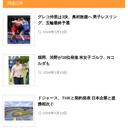
関連記事
グレコ仲里は3決、奥村敗復へ 男子レスリン
グ、五輪最終予選
2024年5月10日
畑岡、渋野が18位発進 米女子ゴルフ、Nコ
ルダも
2024年5月10日
ドジャース、THKと契約発表 日本企業と提
携相次ぐ
2024年5月10日