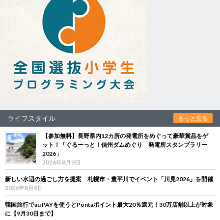
ライフスタイル
もっと見る
【参加無料】長野県内12カ所の発電所をめぐって豪華賞品をゲ
ット！「ぐるーっと！信州ダムめぐり 発電所スタンプラリー
2026」
2026年8月9日
新しい水辺の過ごし方を提案 札幌市・豊平川でイベント「川見2026」を開催
2026年8月9日
韓国旅行でau PAYを使うとPontaポイント最大20％還元！30万店舗以上が対象
に【9月30日まで】