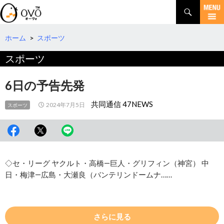
検
索
コ
ン
テ
ホーム
>
スポーツ
ン
スポーツ
ツ
へ
移
6日の予告先発
動
共同通信 47NEWS
2024年7月5日
スポーツ
◇セ・リーグ ヤクルト・高橋―巨人・グリフィン（神宮） 中
日・梅津―広島・大瀬良（バンテリンドームナ……
さらに見る