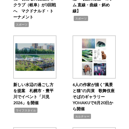
クラブ（岐阜）が3回戦
ム 直線・曲線・斜め
へ マクドナルド・ト
線】
ーナメント
,
スポーツ
,
スポーツ
新しい水辺の過ごし方
6人の作家が描く“風景
を提案 札幌市・豊平
と猫”の共演 歌舞伎座
川でイベント「川見
そばのギャラリー
2026」を開催
YOHAKUで8月20日か
ら開催
,
ライフスタイル
,
カルチャー