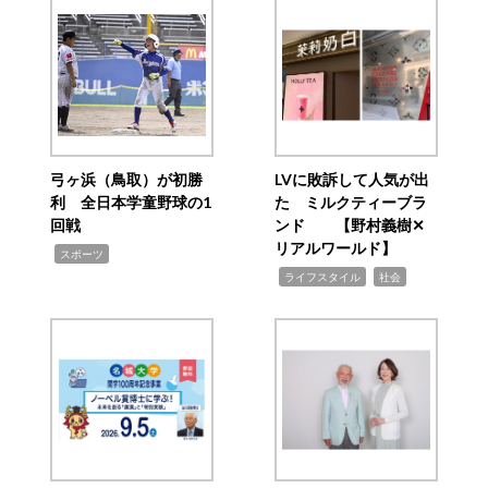
弓ヶ浜（鳥取）が初勝
LVに敗訴して人気が出
利 全日本学童野球の1
た ミルクティーブラ
回戦
ンド 【野村義樹✕
リアルワールド】
,
スポーツ
,
,
ライフスタイル
社会