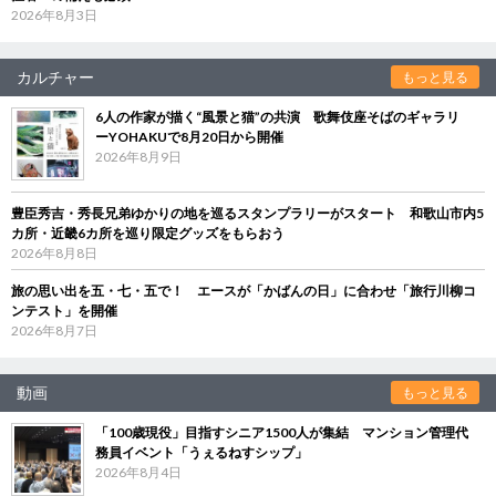
2026年8月3日
カルチャー
もっと見る
6人の作家が描く“風景と猫”の共演 歌舞伎座そばのギャラリ
ーYOHAKUで8月20日から開催
2026年8月9日
豊臣秀吉・秀長兄弟ゆかりの地を巡るスタンプラリーがスタート 和歌山市内5
カ所・近畿6カ所を巡り限定グッズをもらおう
2026年8月8日
旅の思い出を五・七・五で！ エースが「かばんの日」に合わせ「旅行川柳コ
ンテスト」を開催
2026年8月7日
動画
もっと見る
「100歳現役」目指すシニア1500人が集結 マンション管理代
務員イベント「うぇるねすシップ」
2026年8月4日