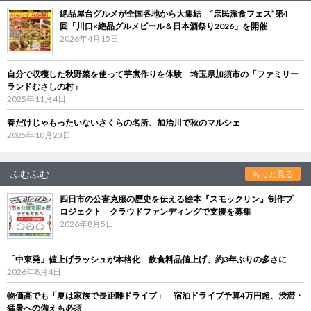
絶品屋台グルメが全国各地から大集結 “庶民派食フェス”第4
回「川口×絶品グルメビール＆日本酒祭り2026」を開催
2026年4月15日
自分で収穫した秋野菜を使って芋煮作りを体験 埼玉県加須市の「ファミリー
ランドむさしの村」
2025年11月4日
春だけじゃもったいないさくらの名所、加治川で秋のマルシェ
2025年10月23日
ふむふむ
もっと見る
四日市の公害克服の歴史を伝える絵本『スモックリン』制作プ
ロジェクト クラウドファンディングで支援を募集
2026年8月5日
「中東発」値上げラッシュが本格化 飲食料品値上げ、約3年ぶりの多さに
2026年8月4日
物価高でも「夏は家族で長距離ドライブ」 宿泊ドライブ予算4万円超、渋滞・
猛暑への備えも必須