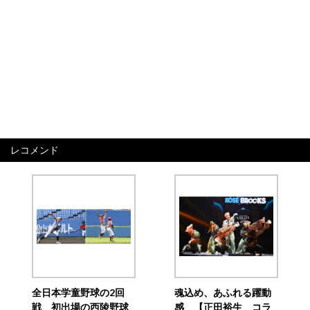
レコメンド
全日本学童野球の2回
魂込め、あふれる躍動
戦 初出場の西陵野球
感 【正田裕生 コラ