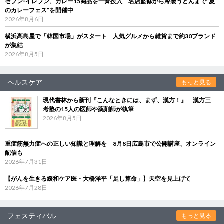
セブン‐イレブン、カレー15商品を一斉投入 名店監修から冷製うどんまで“夏
のカレーフェス”を開催中
2026年8月6日
横浜高島屋で「韓国市場」がスタート 人気グルメから雑貨まで約30ブランド
が集結
2026年8月5日
ヘルスケア
もっと見る
現代書林から新刊『こんなときには、まず、漢方！』 漢方三
考塾の15人の医師や薬剤師が執筆
2026年8月5日
重症筋無力症への正しい知識と理解を 8月8日広島市で公開講座、オンライン
配信も
2026年7月31日
【がんを生きる緩和ケア医・大橋洋平「足し算命」】天空を見上げて
2026年7月28日
フェスティバル
もっと見る