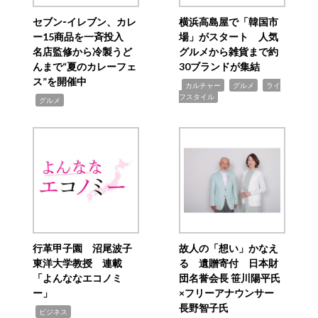
セブン‐イレブン、カレ
横浜高島屋で「韓国市
ー15商品を一斉投入
場」がスタート 人気
名店監修から冷製うど
グルメから雑貨まで約
んまで“夏のカレーフェ
30ブランドが集結
ス”を開催中
,
,
,
カルチャー
グルメ
ライ
フスタイル
,
グルメ
行革甲子園 沼尾波子
故人の「想い」かなえ
東洋大学教授 連載
る 遺贈寄付 日本財
「よんななエコノミ
団名誉会長 笹川陽平氏
ー」
×フリーアナウンサー
長野智子氏
,
ビジネス