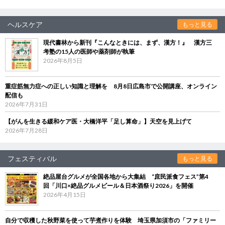
ヘルスケア
もっと見る
現代書林から新刊『こんなときには、まず、漢方！』 漢方三
考塾の15人の医師や薬剤師が執筆
2026年8月5日
重症筋無力症への正しい知識と理解を 8月8日広島市で公開講座、オンライン
配信も
2026年7月31日
【がんを生きる緩和ケア医・大橋洋平「足し算命」】天空を見上げて
2026年7月28日
フェスティバル
もっと見る
絶品屋台グルメが全国各地から大集結 “庶民派食フェス”第4
回「川口×絶品グルメビール＆日本酒祭り2026」を開催
2026年4月15日
自分で収穫した秋野菜を使って芋煮作りを体験 埼玉県加須市の「ファミリー