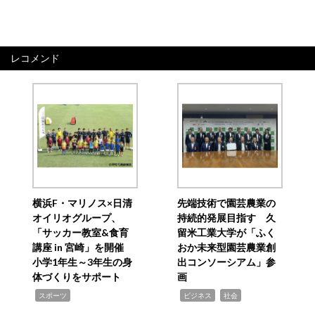
レコメンド
横浜F・マリノス×日清
先端技術で園芸農業の
オイリオグループ、
持続的発展目指す 久
「サッカー教室&食育
留米工業大学が「ふく
講座 in 宮崎」を開催
おか未来型園芸農業創
小学1年生～3年生の身
出コンソーシアム」参
体づくりをサポート
画
,
,
,
スポーツ
ビジネス
社会