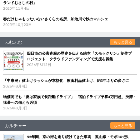
ランドむさしの村」
2025年11月4日
春だけじゃもったいないさくらの名所、加治川で秋のマルシェ
2025年10月23日
ふむふむ
もっと見る
四日市の公害克服の歴史を伝える絵本『スモックリン』制作プ
ロジェクト クラウドファンディングで支援を募集
2026年8月5日
「中東発」値上げラッシュが本格化 飲食料品値上げ、約3年ぶりの多さに
2026年8月4日
物価高でも「夏は家族で長距離ドライブ」 宿泊ドライブ予算4万円超、渋滞・
猛暑への備えも必須
2026年8月3日
カルチャー
もっと見る
55年間、京の街を走り続けてきた車両 嵐山線・モボ301形、