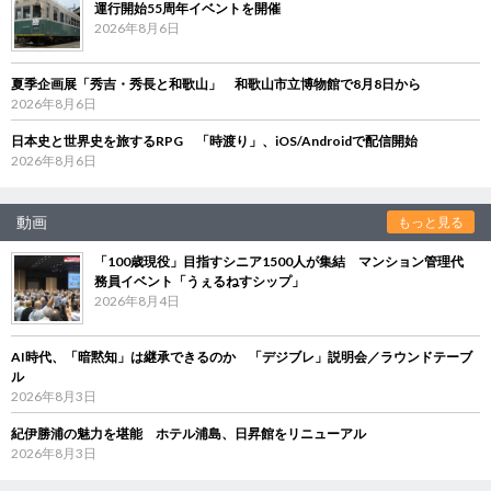
運行開始55周年イベントを開催
2026年8月6日
夏季企画展「秀吉・秀長と和歌山」 和歌山市立博物館で8月8日から
2026年8月6日
日本史と世界史を旅するRPG 「時渡り」、iOS/Androidで配信開始
2026年8月6日
動画
もっと見る
「100歳現役」目指すシニア1500人が集結 マンション管理代
務員イベント「うぇるねすシップ」
2026年8月4日
AI時代、「暗黙知」は継承できるのか 「デジブレ」説明会／ラウンドテーブ
ル
2026年8月3日
紀伊勝浦の魅力を堪能 ホテル浦島、日昇館をリニューアル
2026年8月3日