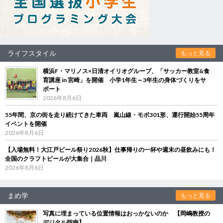
ライフスタイル
もっと見る
横浜F・マリノス×日清オイリオグループ、「サッカー教室&食
育講座 in 宮崎」を開催 小学1年生～3年生の身体づくりをサ
ポート
2026年8月6日
55年間、京の街を走り続けてきた車両 嵐山線・モボ301形、運行開始55周年
イベントを開催
2026年8月6日
【入場無料！大江戸ビール祭り2026秋】仕事帰りの一杯や週末の昼飲みにも！
全国のクラフトビールが大集合｜品川
2026年8月6日
まめ学
もっと見る
写真に埋まっている位置情報はおっかないのか 【岡嶋教授の
デジタル指南】