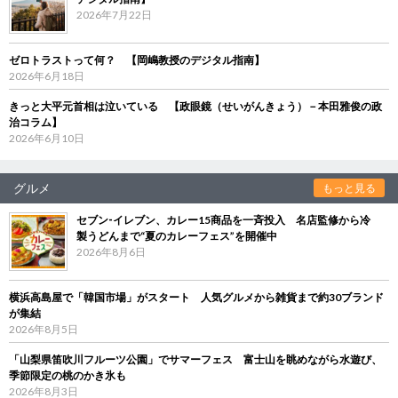
2026年7月22日
ゼロトラストって何？ 【岡嶋教授のデジタル指南】
2026年6月18日
きっと大平元首相は泣いている 【政眼鏡（せいがんきょう）－本田雅俊の政
治コラム】
2026年6月10日
グルメ
もっと見る
セブン‐イレブン、カレー15商品を一斉投入 名店監修から冷
製うどんまで“夏のカレーフェス”を開催中
2026年8月6日
横浜高島屋で「韓国市場」がスタート 人気グルメから雑貨まで約30ブランド
が集結
2026年8月5日
「山梨県笛吹川フルーツ公園」でサマーフェス 富士山を眺めながら水遊び、
季節限定の桃のかき氷も
2026年8月3日