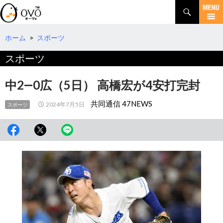
検
索
コ
ン
テ
ホーム
>
スポーツ
ン
スポーツ
ツ
へ
移
中2―0広（5日） 高橋宏が4安打完封
動
共同通信 47NEWS
2024年7月5日
スポーツ