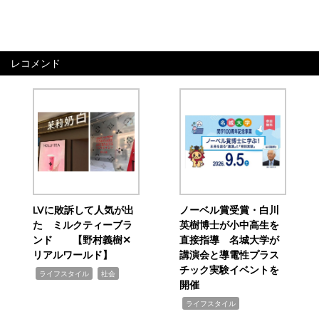
レコメンド
LVに敗訴して人気が出
ノーベル賞受賞・白川
た ミルクティーブラ
英樹博士が小中高生を
ンド 【野村義樹✕
直接指導 名城大学が
リアルワールド】
講演会と導電性プラス
チック実験イベントを
,
,
ライフスタイル
社会
開催
,
ライフスタイル