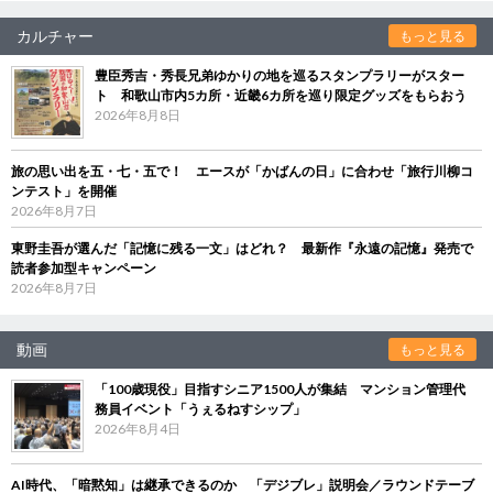
カルチャー
もっと見る
豊臣秀吉・秀長兄弟ゆかりの地を巡るスタンプラリーがスター
ト 和歌山市内5カ所・近畿6カ所を巡り限定グッズをもらおう
2026年8月8日
旅の思い出を五・七・五で！ エースが「かばんの日」に合わせ「旅行川柳コ
ンテスト」を開催
2026年8月7日
東野圭吾が選んだ「記憶に残る一文」はどれ？ 最新作『永遠の記憶』発売で
読者参加型キャンペーン
2026年8月7日
動画
もっと見る
「100歳現役」目指すシニア1500人が集結 マンション管理代
務員イベント「うぇるねすシップ」
2026年8月4日
AI時代、「暗黙知」は継承できるのか 「デジブレ」説明会／ラウンドテーブ