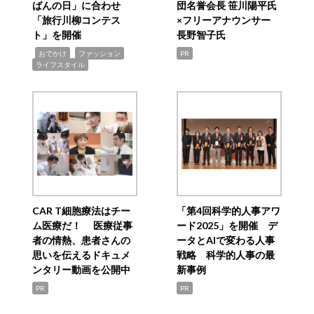
ばんの日」に合わせ
団名誉会長 笹川陽平氏
「旅行川柳コンテス
×フリーアナウンサー
ト」を開催
長野智子氏
,
,
,
おでかけ
ファッション
PR
ライフスタイル
CAR T細胞療法はチー
「第4回科学的人事アワ
ム医療だ！ 医療従事
ード2025」を開催 デ
者の情熱、患者さんの
ータとAIで変わる人事
思いを伝えるドキュメ
戦略 科学的人事の最
ンタリー動画を公開中
新事例
PR
PR