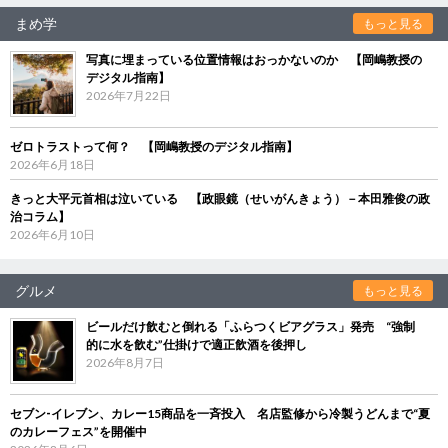
まめ学
もっと見る
写真に埋まっている位置情報はおっかないのか 【岡嶋教授の
デジタル指南】
2026年7月22日
ゼロトラストって何？ 【岡嶋教授のデジタル指南】
2026年6月18日
きっと大平元首相は泣いている 【政眼鏡（せいがんきょう）－本田雅俊の政
治コラム】
2026年6月10日
グルメ
もっと見る
ビールだけ飲むと倒れる「ふらつくビアグラス」発売 “強制
的に水を飲む”仕掛けで適正飲酒を後押し
2026年8月7日
セブン‐イレブン、カレー15商品を一斉投入 名店監修から冷製うどんまで“夏
のカレーフェス”を開催中