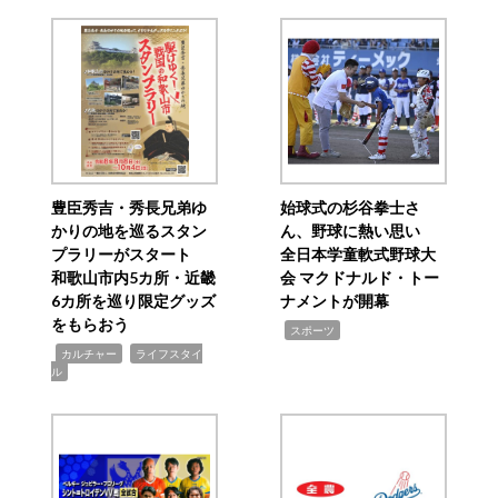
豊臣秀吉・秀長兄弟ゆ
始球式の杉谷拳士さ
かりの地を巡るスタン
ん、野球に熱い思い
プラリーがスタート
全日本学童軟式野球大
和歌山市内5カ所・近畿
会 マクドナルド・トー
6カ所を巡り限定グッズ
ナメントが開幕
をもらおう
,
スポーツ
,
,
カルチャー
ライフスタイ
ル