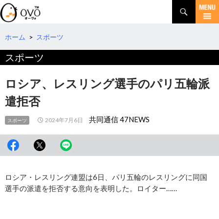
検
索
コ
ン
テ
ホーム
>
スポーツ
ン
スポーツ
ツ
へ
移
ロシア、レスリング選手のパリ五輪派
動
遣拒否
共同通信 47NEWS
2024年7月6日
スポーツ
ロシア・レスリング連盟は6日、パリ五輪のレスリングに同国
選手の派遣を拒否する意向を表明した。ロイター……