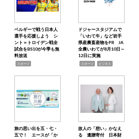
ベルギーで戦う日本人
ドジャースタジアムで
選手を応援しよう シ
「いわて牛」など岩手
ント＝トロイデン戦全
県産農畜産物をPR JA
試合をBS10が今季も無
全農いわてが8月10日～
料放送
12日に実施
,
,
,
スポーツ
スポーツ
ビジネス
旅の思い出を五・七・
故人の「想い」かなえ
五で！ エースが「か
る 遺贈寄付 日本財