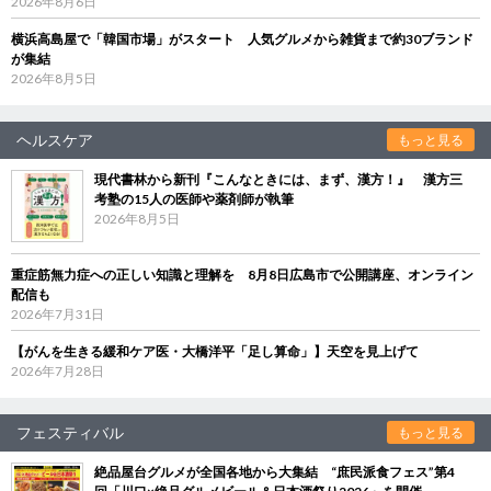
2026年8月6日
横浜高島屋で「韓国市場」がスタート 人気グルメから雑貨まで約30ブランド
が集結
2026年8月5日
ヘルスケア
もっと見る
現代書林から新刊『こんなときには、まず、漢方！』 漢方三
考塾の15人の医師や薬剤師が執筆
2026年8月5日
重症筋無力症への正しい知識と理解を 8月8日広島市で公開講座、オンライン
配信も
2026年7月31日
【がんを生きる緩和ケア医・大橋洋平「足し算命」】天空を見上げて
2026年7月28日
フェスティバル
もっと見る
絶品屋台グルメが全国各地から大集結 “庶民派食フェス”第4