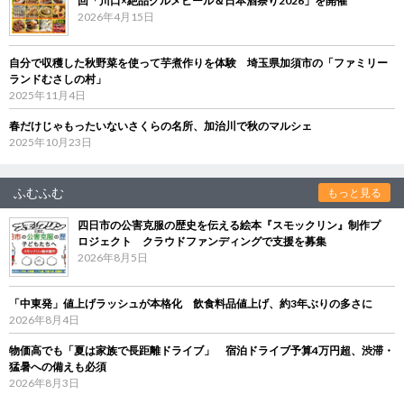
回「川口×絶品グルメビール＆日本酒祭り2026」を開催
2026年4月15日
自分で収穫した秋野菜を使って芋煮作りを体験 埼玉県加須市の「ファミリー
ランドむさしの村」
2025年11月4日
春だけじゃもったいないさくらの名所、加治川で秋のマルシェ
2025年10月23日
ふむふむ
もっと見る
四日市の公害克服の歴史を伝える絵本『スモックリン』制作プ
ロジェクト クラウドファンディングで支援を募集
2026年8月5日
「中東発」値上げラッシュが本格化 飲食料品値上げ、約3年ぶりの多さに
2026年8月4日
物価高でも「夏は家族で長距離ドライブ」 宿泊ドライブ予算4万円超、渋滞・
猛暑への備えも必須
2026年8月3日