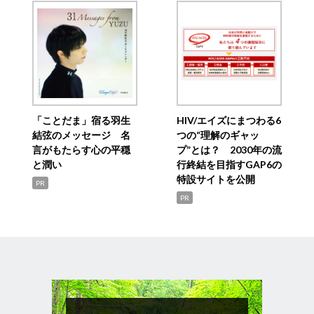
「ことだま」宿る羽生
HIV/エイズにまつわる6
結弦のメッセージ 名
つの“理解のギャッ
言がもたらす心の平穏
プ”とは？ 2030年の流
と潤い
行終結を目指すGAP6の
特設サイトを公開
PR
PR