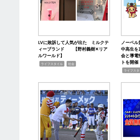
LVに敗訴して人気が出た ミルクテ
ノーベル
ィーブランド 【野村義樹✕リア
中高生を
ルワールド】
会と導電
トを開催
,
,
ライフスタイル
社会
,
ライフスタ