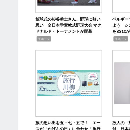
始球式の杉谷拳士さん、野球に熱い
ベルギー
思い 全日本学童軟式野球大会 マク
よう シ
ドナルド・トーナメントが開幕
をBS1
,
,
スポーツ
スポーツ
旅の思い出を五・七・五で！ エー
故人の「
スが「かばんの日」に合わせ「旅行
付 日本