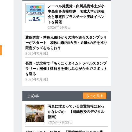
ノーベル賞受賞・白川英樹博士が小
中高生を直接指導 名城大学が講演
会と導電性プラスチック実験イベン
トを開催
2026年8月8日
豊臣秀吉・秀長兄弟ゆかりの地を巡るスタンプラリ
ーがスタート 和歌山市内5カ所・近畿6カ所を巡り
限定グッズをもらおう
2026年8月8日
長野・筑北村で「ちくほくタイムトラベルスタンプ
ラリー」開催！謎解きを楽しみながら全17スポット
を巡る
2026年8月8日
まめ学
もっと見る
写真に埋まっている位置情報はおっ
かないのか 【岡嶋教授のデジタル
指南】
2026年7月22日