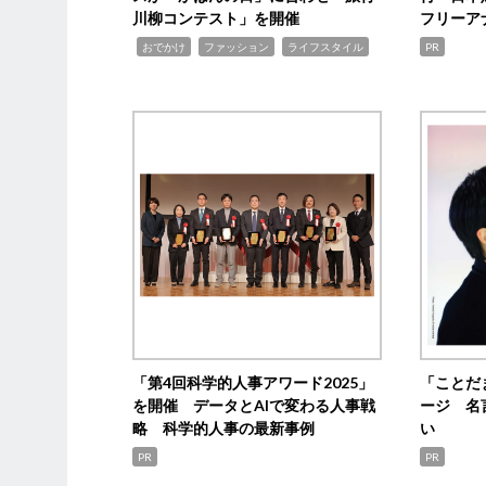
川柳コンテスト」を開催
フリーア
,
,
,
おでかけ
ファッション
ライフスタイル
PR
「第4回科学的人事アワード2025」
「ことだ
を開催 データとAIで変わる人事戦
ージ 名
略 科学的人事の最新事例
い
PR
PR