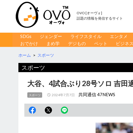
OVO [オーヴォ]
話題の情報を発信するサイト
コンテンツへ移動
検
SDGs
ジェンダー
ライフスタイル
エンタメ
索
おでかけ
まめ学
デジもの
ペット
ビジネ
ホーム
>
スポーツ
スポーツ
大谷、4試合ぶり28号ソロ 吉
共同通信 47NEWS
2024年7月7日
スポーツ