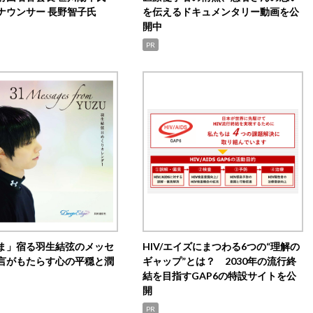
ナウンサー 長野智子氏
を伝えるドキュメンタリー動画を公
開中
PR
ま」宿る羽生結弦のメッセ
HIV/エイズにまつわる6つの“理解の
言がもたらす心の平穏と潤
ギャップ”とは？ 2030年の流行終
結を目指すGAP6の特設サイトを公
開
PR