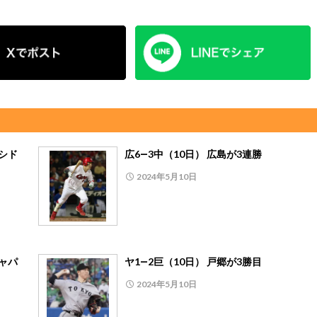
シド
広6―3中（10日） 広島が3連勝
2024年5月10日
ャパ
ヤ1―2巨（10日） 戸郷が3勝目
2024年5月10日