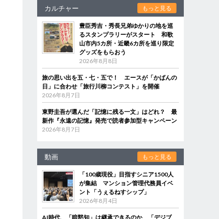
カルチャー
もっと見る
豊臣秀吉・秀長兄弟ゆかりの地を巡
るスタンプラリーがスタート 和歌
山市内5カ所・近畿6カ所を巡り限定
グッズをもらおう
2026年8月8日
旅の思い出を五・七・五で！ エースが「かばんの
日」に合わせ「旅行川柳コンテスト」を開催
2026年8月7日
東野圭吾が選んだ「記憶に残る一文」はどれ？ 最
新作『永遠の記憶』発売で読者参加型キャンペーン
2026年8月7日
動画
もっと見る
「100歳現役」目指すシニア1500人
が集結 マンション管理代務員イベ
ント「うぇるねすシップ」
2026年8月4日
AI時代、「暗黙知」は継承できるのか 「デジブ