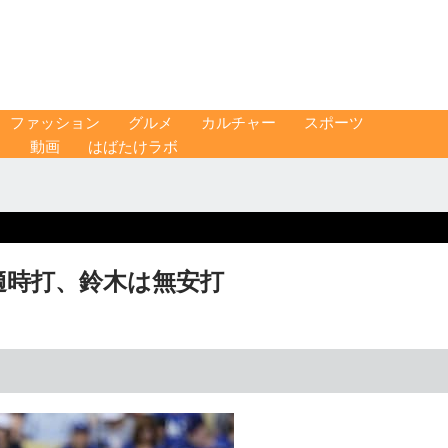
ファッション
グルメ
カルチャー
スポーツ
ス
動画
はばたけラボ
田適時打、鈴木は無安打