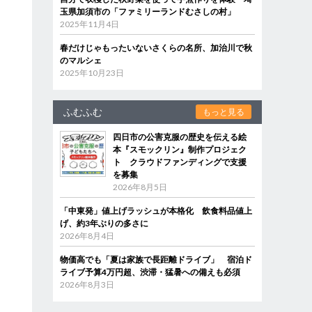
玉県加須市の「ファミリーランドむさしの村」
2025年11月4日
春だけじゃもったいないさくらの名所、加治川で秋
のマルシェ
2025年10月23日
ふむふむ
もっと見る
四日市の公害克服の歴史を伝える絵
本『スモックリン』制作プロジェク
ト クラウドファンディングで支援
を募集
2026年8月5日
「中東発」値上げラッシュが本格化 飲食料品値上
げ、約3年ぶりの多さに
2026年8月4日
物価高でも「夏は家族で長距離ドライブ」 宿泊ド
ライブ予算4万円超、渋滞・猛暑への備えも必須
2026年8月3日