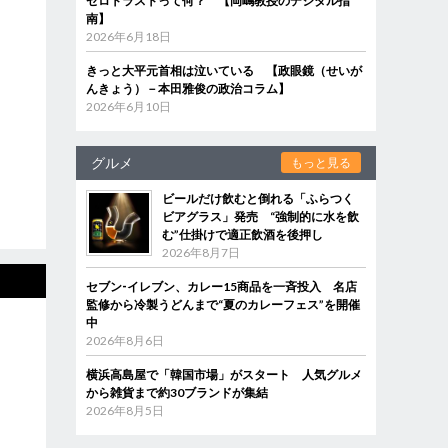
ゼロトラストって何？ 【岡嶋教授のデジタル指
南】
2026年6月18日
きっと大平元首相は泣いている 【政眼鏡（せいが
んきょう）－本田雅俊の政治コラム】
2026年6月10日
グルメ
もっと見る
ビールだけ飲むと倒れる「ふらつく
ビアグラス」発売 “強制的に水を飲
む”仕掛けで適正飲酒を後押し
2026年8月7日
セブン‐イレブン、カレー15商品を一斉投入 名店
監修から冷製うどんまで“夏のカレーフェス”を開催
中
2026年8月6日
横浜高島屋で「韓国市場」がスタート 人気グルメ
から雑貨まで約30ブランドが集結
2026年8月5日