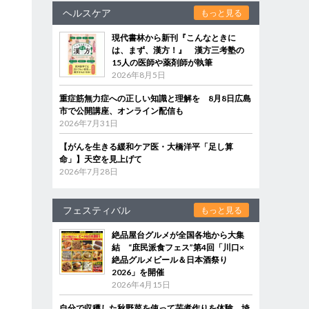
ヘルスケア
もっと見る
現代書林から新刊『こんなときに
は、まず、漢方！』 漢方三考塾の
15人の医師や薬剤師が執筆
2026年8月5日
重症筋無力症への正しい知識と理解を 8月8日広島
市で公開講座、オンライン配信も
2026年7月31日
【がんを生きる緩和ケア医・大橋洋平「足し算
命」】天空を見上げて
2026年7月28日
フェスティバル
もっと見る
絶品屋台グルメが全国各地から大集
結 “庶民派食フェス”第4回「川口×
絶品グルメビール＆日本酒祭り
2026」を開催
2026年4月15日
自分で収穫した秋野菜を使って芋煮作りを体験 埼