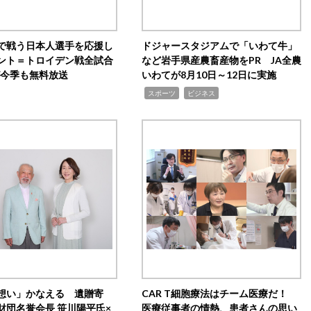
で戦う日本人選手を応援し
ドジャースタジアムで「いわて牛」
ント＝トロイデン戦全試合
など岩手県産農畜産物をPR JA全農
0が今季も無料放送
いわてが8月10日～12日に実施
,
,
スポーツ
ビジネス
想い」かなえる 遺贈寄
CAR T細胞療法はチーム医療だ！
財団名誉会長 笹川陽平氏×
医療従事者の情熱、患者さんの思い