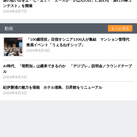
旅の思い出を五・七・五で！ エースが「かばんの日」に合わせ「旅行川柳コ
ンテスト」を開催
2026年8月7日
動画
もっと見る
「100歳現役」目指すシニア1500人が集結 マンション管理代
務員イベント「うぇるねすシップ」
2026年8月4日
AI時代、「暗黙知」は継承できるのか 「デジブレ」説明会／ラウンドテーブ
ル
2026年8月3日
紀伊勝浦の魅力を堪能 ホテル浦島、日昇館をリニューアル
2026年8月3日