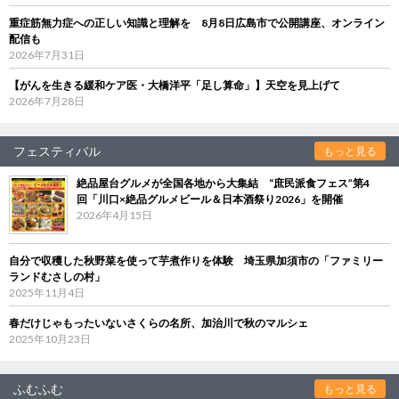
重症筋無力症への正しい知識と理解を 8月8日広島市で公開講座、オンライン
配信も
2026年7月31日
【がんを生きる緩和ケア医・大橋洋平「足し算命」】天空を見上げて
2026年7月28日
フェスティバル
もっと見る
絶品屋台グルメが全国各地から大集結 “庶民派食フェス”第4
回「川口×絶品グルメビール＆日本酒祭り2026」を開催
2026年4月15日
自分で収穫した秋野菜を使って芋煮作りを体験 埼玉県加須市の「ファミリー
ランドむさしの村」
2025年11月4日
春だけじゃもったいないさくらの名所、加治川で秋のマルシェ
2025年10月23日
ふむふむ
もっと見る