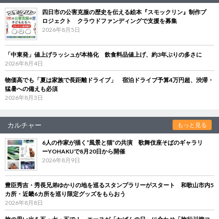
四日市の公害克服の歴史を伝える絵本『スモックリン』制作プ
ロジェクト クラウドファンディングで支援を募集
2026年8月5日
「中東発」値上げラッシュが本格化 飲食料品値上げ、約3年ぶりの多さに
2026年8月4日
物価高でも「夏は家族で長距離ドライブ」 宿泊ドライブ予算4万円超、渋滞・
猛暑への備えも必須
2026年8月3日
カルチャー
もっと見る
6人の作家が描く“風景と猫”の共演 歌舞伎座そばのギャラリ
ーYOHAKUで8月20日から開催
2026年8月9日
豊臣秀吉・秀長兄弟ゆかりの地を巡るスタンプラリーがスタート 和歌山市内5
カ所・近畿6カ所を巡り限定グッズをもらおう
2026年8月8日