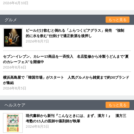
2026年6月10日
グルメ
もっと見る
ビールだけ飲むと倒れる「ふらつくビアグラス」発売 “強制
的に水を飲む”仕掛けで適正飲酒を後押し
2026年8月7日
セブン‐イレブン、カレー15商品を一斉投入 名店監修から冷製うどんまで“夏
のカレーフェス”を開催中
2026年8月6日
横浜高島屋で「韓国市場」がスタート 人気グルメから雑貨まで約30ブランド
が集結
2026年8月5日
ヘルスケア
もっと見る
現代書林から新刊『こんなときには、まず、漢方！』 漢方三
考塾の15人の医師や薬剤師が執筆
2026年8月5日