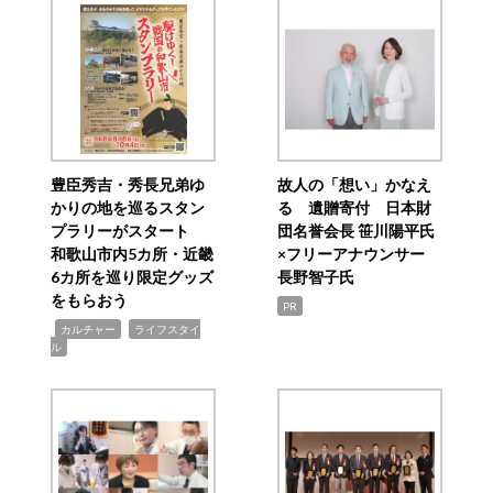
豊臣秀吉・秀長兄弟ゆ
故人の「想い」かなえ
かりの地を巡るスタン
る 遺贈寄付 日本財
プラリーがスタート
団名誉会長 笹川陽平氏
和歌山市内5カ所・近畿
×フリーアナウンサー
6カ所を巡り限定グッズ
長野智子氏
をもらおう
PR
,
,
カルチャー
ライフスタイ
ル