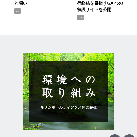
と潤い
行終結を目指すGAP6の
特設サイトを公開
PR
PR