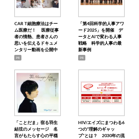
CAR T細胞療法はチー
「第4回科学的人事アワ
ム医療だ！ 医療従事
ード2025」を開催 デ
者の情熱、患者さんの
ータとAIで変わる人事
思いを伝えるドキュメ
戦略 科学的人事の最
ンタリー動画を公開中
新事例
PR
PR
「ことだま」宿る羽生
HIV/エイズにまつわる6
結弦のメッセージ 名
つの“理解のギャッ
言がもたらす心の平穏
プ”とは？ 2030年の流