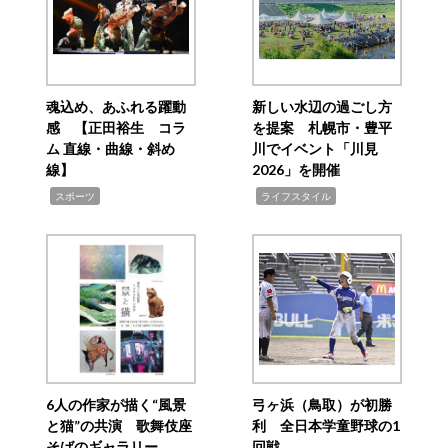
魂込め、あふれる躍動
新しい水辺の過ごし方
感 【正田裕生 コラ
を提案 札幌市・豊平
ム 直線・曲線・斜め
川でイベント「川見
線】
2026」を開催
,
,
スポーツ
ライフスタイル
6人の作家が描く“風景
弓ヶ浜（鳥取）が初勝
と猫”の共演 歌舞伎座
利 全日本学童野球の1
そばのギャラリー
回戦