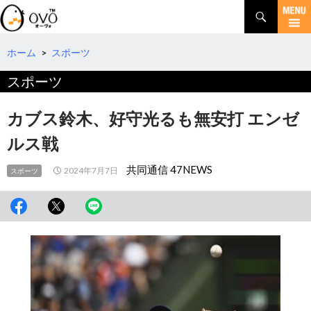
検
索
コ
ン
テ
ホーム
>
スポーツ
ン
スポーツ
ツ
へ
移
カブス鈴木、好守光るも無安打 エンゼ
動
ルス戦
共同通信 47NEWS
2024年7月7日
スポーツ