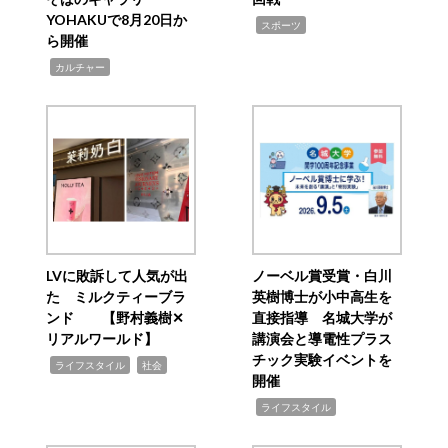
YOHAKUで8月20日か
,
スポーツ
ら開催
,
カルチャー
LVに敗訴して人気が出
ノーベル賞受賞・白川
た ミルクティーブラ
英樹博士が小中高生を
ンド 【野村義樹✕
直接指導 名城大学が
リアルワールド】
講演会と導電性プラス
チック実験イベントを
,
,
ライフスタイル
社会
開催
,
ライフスタイル