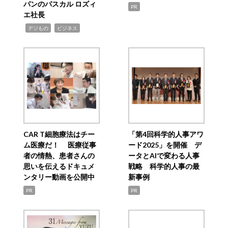
パンのパスカル ロズィ
PR
エ社長
,
,
デジもの
ビジネス
CAR T細胞療法はチー
「第4回科学的人事アワ
ム医療だ！ 医療従事
ード2025」を開催 デ
者の情熱、患者さんの
ータとAIで変わる人事
思いを伝えるドキュメ
戦略 科学的人事の最
ンタリー動画を公開中
新事例
PR
PR