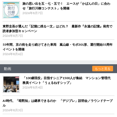
旅の思い出を五・七・五で！ エースが「かばんの日」に合わ
せ「旅行川柳コンテスト」を開催
2026年8月7日
東野圭吾が選んだ「記憶に残る一文」はどれ？ 最新作『永遠の記憶』発売で
読者参加型キャンペーン
2026年8月7日
55年間、京の街を走り続けてきた車両 嵐山線・モボ301形、運行開始55周年
イベントを開催
2026年8月6日
動画
もっと見る
「100歳現役」目指すシニア1500人が集結 マンション管理代
務員イベント「うぇるねすシップ」
2026年8月4日
AI時代、「暗黙知」は継承できるのか 「デジブレ」説明会／ラウンドテーブ
ル
2026年8月3日