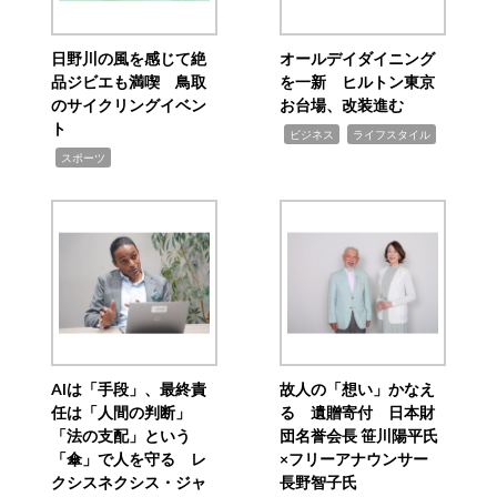
日野川の風を感じて絶
オールデイダイニング
品ジビエも満喫 鳥取
を一新 ヒルトン東京
のサイクリングイベン
お台場、改装進む
ト
,
,
ビジネス
ライフスタイル
,
スポーツ
AIは「手段」、最終責
故人の「想い」かなえ
任は「人間の判断」
る 遺贈寄付 日本財
「法の支配」という
団名誉会長 笹川陽平氏
「傘」で人を守る レ
×フリーアナウンサー
クシスネクシス・ジャ
長野智子氏