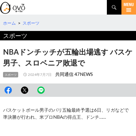
検
索
コ
ン
テ
ホーム
>
スポーツ
ン
スポーツ
ツ
へ
移
NBAドンチッチが五輪出場逃す バスケ
動
男子、スロベニア敗退で
共同通信 47NEWS
2024年7月7日
スポーツ
バスケットボール男子のパリ五輪最終予選は6日、リガなどで
準決勝が行われ、米プロNBAの得点王、ドンチ……