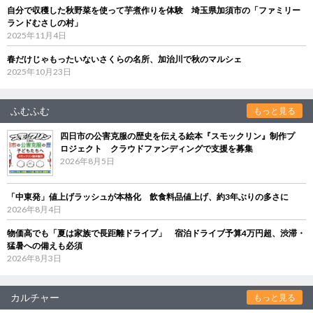
自分で収穫した秋野菜を使って芋煮作りを体験 埼玉県加須市の「ファミリー
ランドむさしの村」
2025年11月4日
春だけじゃもったいないさくらの名所、加治川で秋のマルシェ
2025年10月23日
ふむふむ
もっと見る
四日市の公害克服の歴史を伝える絵本『スモックリン』制作プ
ロジェクト クラウドファンディングで支援を募集
2026年8月5日
「中東発」値上げラッシュが本格化 飲食料品値上げ、約3年ぶりの多さに
2026年8月4日
物価高でも「夏は家族で長距離ドライブ」 宿泊ドライブ予算4万円超、渋滞・
猛暑への備えも必須
2026年8月3日
カルチャー
もっと見る