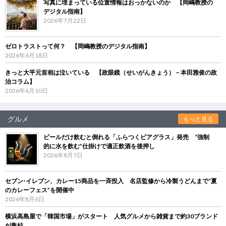
写真に埋まっている位置情報はおっかないのか 【岡嶋教授の
デジタル指南】
2026年7月22日
ゼロトラストって何？ 【岡嶋教授のデジタル指南】
2026年6月18日
きっと大平元首相は泣いている 【政眼鏡（せいがんきょう）－本田雅俊の政
治コラム】
2026年6月10日
グルメ
もっと見る
ビールだけ飲むと倒れる「ふらつくビアグラス」発売 “強制
的に水を飲む”仕掛けで適正飲酒を後押し
2026年8月7日
セブン‐イレブン、カレー15商品を一斉投入 名店監修から冷製うどんまで“夏
のカレーフェス”を開催中
2026年8月6日
横浜高島屋で「韓国市場」がスタート 人気グルメから雑貨まで約30ブランド
が集結