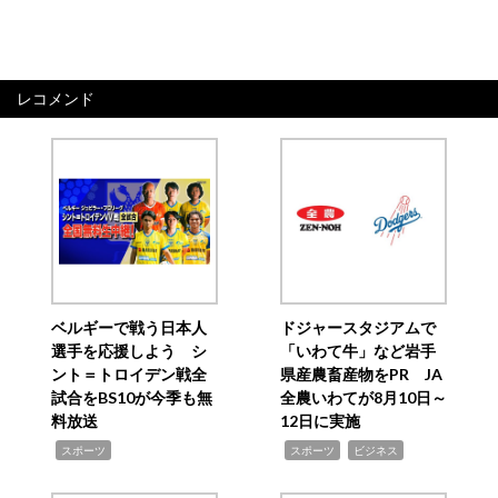
レコメンド
ベルギーで戦う日本人
ドジャースタジアムで
選手を応援しよう シ
「いわて牛」など岩手
ント＝トロイデン戦全
県産農畜産物をPR JA
試合をBS10が今季も無
全農いわてが8月10日～
料放送
12日に実施
,
,
,
スポーツ
スポーツ
ビジネス