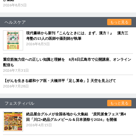
2026年8月5日
ヘルスケア
もっと見る
現代書林から新刊『こんなときには、まず、漢方！』 漢方三
考塾の15人の医師や薬剤師が執筆
2026年8月5日
重症筋無力症への正しい知識と理解を 8月8日広島市で公開講座、オンライン
配信も
2026年7月31日
【がんを生きる緩和ケア医・大橋洋平「足し算命」】天空を見上げて
2026年7月28日
フェスティバル
もっと見る
絶品屋台グルメが全国各地から大集結 “庶民派食フェス”第4
回「川口×絶品グルメビール＆日本酒祭り2026」を開催
2026年4月15日