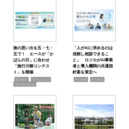
旅の思い出を五・七・
「人がAIに求めるのは
五で！ エースが「か
信頼し相談できるこ
ばんの日」に合わせ
と」 ロジカがAI事業
「旅行川柳コンテス
者と導入機関の共通指
ト」を開催
針案を策定へ
,
,
,
,
,
おでかけ
ファッション
デジもの
ビジネス
ライフスタイル