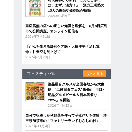
は、まず、漢方！』 漢方三考塾の
15人の医師や薬剤師が執筆
2026年8月5日
重症筋無力症への正しい知識と理解を 8月8日広島
市で公開講座、オンライン配信も
2026年7月31日
【がんを生きる緩和ケア医・大橋洋平「足し算
命」】天空を見上げて
2026年7月28日
フェスティバル
もっと見る
絶品屋台グルメが全国各地から大集
結 “庶民派食フェス”第4回「川口×
絶品グルメビール＆日本酒祭り
2026」を開催
2026年4月15日
自分で収穫した秋野菜を使って芋煮作りを体験 埼
玉県加須市の「ファミリーランドむさしの村」
2025年11月4日