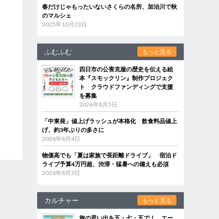
春だけじゃもったいないさくらの名所、加治川で秋
のマルシェ
2025年10月23日
ふむふむ
もっと見る
四日市の公害克服の歴史を伝える絵
本『スモックリン』制作プロジェク
ト クラウドファンディングで支援
を募集
2026年8月5日
「中東発」値上げラッシュが本格化 飲食料品値上
げ、約3年ぶりの多さに
2026年8月4日
物価高でも「夏は家族で長距離ドライブ」 宿泊ド
ライブ予算4万円超、渋滞・猛暑への備えも必須
2026年8月3日
カルチャー
もっと見る
旅の思い出を五・七・五で！ エー