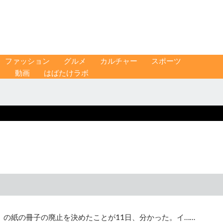
ファッション
グルメ
カルチャー
スポーツ
ス
動画
はばたけラボ
」の紙の冊子の廃止を決めたことが11日、分かった。イ……