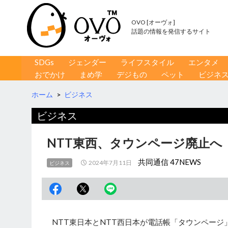
OVO [オーヴォ]
話題の情報を発信するサイト
コンテンツへ移動
検
SDGs
ジェンダー
ライフスタイル
エンタメ
索
おでかけ
まめ学
デジもの
ペット
ビジネ
ホーム
>
ビジネス
ビジネス
NTT東西、タウンページ廃止へ
共同通信 47NEWS
2024年7月11日
ビジネス
NTT東日本とNTT西日本が電話帳「タウンページ