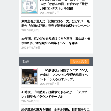
スが「かばんの日」に合わせ「旅行
川柳コンテスト」を開催
2026年8月7日
東野圭吾が選んだ「記憶に残る一文」はどれ？ 最
新作『永遠の記憶』発売で読者参加型キャンペーン
2026年8月7日
55年間、京の街を走り続けてきた車両 嵐山線・モ
ボ301形、運行開始55周年イベントを開催
2026年8月6日
動画
もっと見る
「100歳現役」目指すシニア1500人
が集結 マンション管理代務員イベ
ント「うぇるねすシップ」
2026年8月4日
AI時代、「暗黙知」は継承できるのか 「デジブ
レ」説明会／ラウンドテーブル
2026年8月3日
紀伊勝浦の魅力を堪能 ホテル浦島、日昇館をリニ