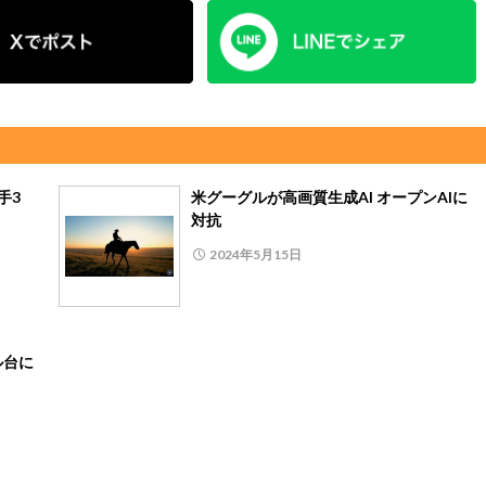
手3
米グーグルが高画質生成AI オープンAIに
対抗
2024年5月15日
ル台に