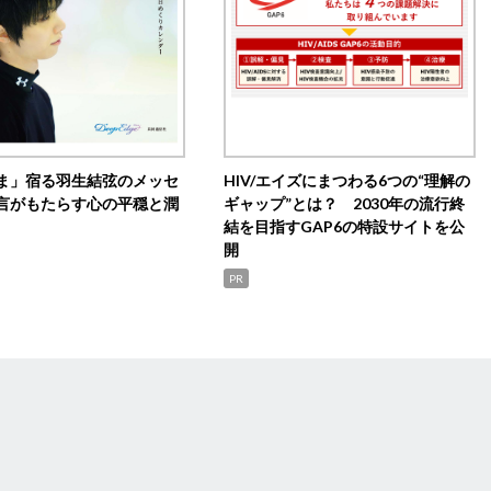
ま」宿る羽生結弦のメッセ
HIV/エイズにまつわる6つの“理解の
言がもたらす心の平穏と潤
ギャップ”とは？ 2030年の流行終
結を目指すGAP6の特設サイトを公
開
PR