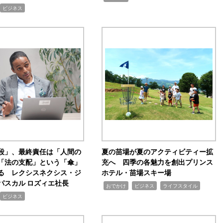
ビジネス
手段」、最終責任は「人間の
夏の苗場が夏のアクティビティー拡
「法の支配」という「傘」
充へ 四季の各魅力を創出プリンス
る レクシスネクシス・ジ
ホテル・苗場スキー場
パスカル ロズィエ社長
,
,
,
おでかけ
ビジネス
ライフスタイル
ビジネス