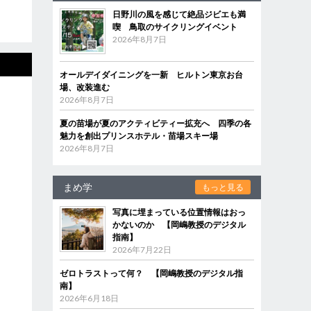
日野川の風を感じて絶品ジビエも満
喫 鳥取のサイクリングイベント
2026年8月7日
オールデイダイニングを一新 ヒルトン東京お台
場、改装進む
2026年8月7日
夏の苗場が夏のアクティビティー拡充へ 四季の各
魅力を創出プリンスホテル・苗場スキー場
2026年8月7日
まめ学
もっと見る
写真に埋まっている位置情報はおっ
かないのか 【岡嶋教授のデジタル
指南】
2026年7月22日
ゼロトラストって何？ 【岡嶋教授のデジタル指
南】
2026年6月18日