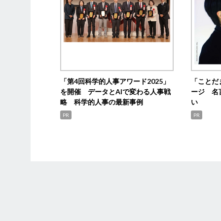
「第4回科学的人事アワード2025」
「ことだ
を開催 データとAIで変わる人事戦
ージ 名
略 科学的人事の最新事例
い
PR
PR