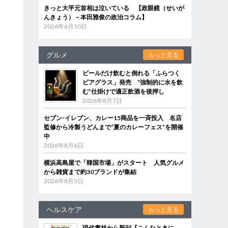
きっと大平元首相は泣いている 【政眼鏡（せいが
んきょう）－本田雅俊の政治コラム】
2026年6月10日
グルメ
もっと見る
ビールだけ飲むと倒れる「ふらつく
ビアグラス」発売 “強制的に水を飲
む”仕掛けで適正飲酒を後押し
2026年8月7日
セブン‐イレブン、カレー15商品を一斉投入 名店
監修から冷製うどんまで“夏のカレーフェス”を開催
中
2026年8月6日
横浜高島屋で「韓国市場」がスタート 人気グルメ
から雑貨まで約30ブランドが集結
2026年8月5日
ヘルスケア
もっと見る
現代書林から新刊『こんなときに