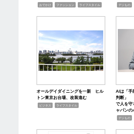
,
,
,
,
,
おでかけ
ファッション
ライフスタイル
デジもの
オールデイダイニングを一新 ヒル
AIは「
トン東京お台場、改装進む
判断」 
で人を守
,
,
ビジネス
ライフスタイル
ャパンの
,
,
デジもの