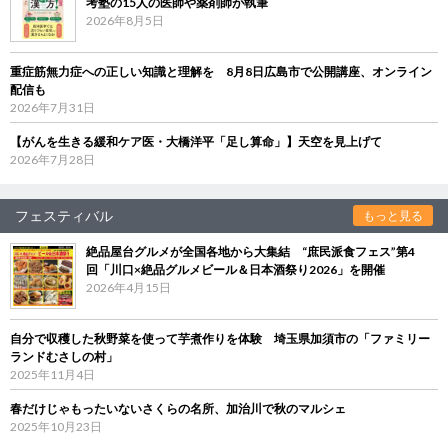
考塾の15人の医師や薬剤師が執筆
2026年8月5日
重症筋無力症への正しい知識と理解を 8月8日広島市で公開講座、オンライン
配信も
2026年7月31日
【がんを生きる緩和ケア医・大橋洋平「足し算命」】天空を見上げて
2026年7月28日
フェスティバル
もっと見る
絶品屋台グルメが全国各地から大集結 “庶民派食フェス”第4
回「川口×絶品グルメビール＆日本酒祭り2026」を開催
2026年4月15日
自分で収穫した秋野菜を使って芋煮作りを体験 埼玉県加須市の「ファミリー
ランドむさしの村」
2025年11月4日
春だけじゃもったいないさくらの名所、加治川で秋のマルシェ
2025年10月23日