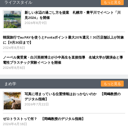
ライフスタイル
もっと見る
新しい水辺の過ごし方を提案 札幌市・豊平川でイベント「川
見2026」を開催
2026年8月9日
韓国旅行でau PAYを使うとPontaポイント最大20％還元！30万店舗以上が対象
に【9月30日まで】
2026年8月8日
ノーベル賞受賞・白川英樹博士が小中高生を直接指導 名城大学が講演会と導
電性プラスチック実験イベントを開催
2026年8月8日
まめ学
もっと見る
写真に埋まっている位置情報はおっかないのか 【岡嶋教授の
デジタル指南】
2026年7月22日
ゼロトラストって何？ 【岡嶋教授のデジタル指南】
2026年6月18日