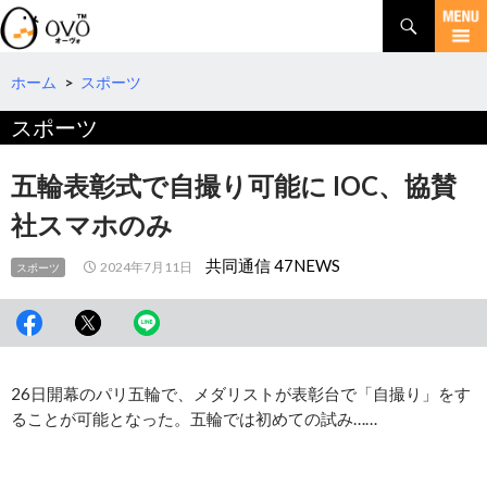
検
索
コ
ン
テ
ホーム
>
スポーツ
ン
スポーツ
ツ
へ
移
五輪表彰式で自撮り可能に IOC、協賛
動
社スマホのみ
共同通信 47NEWS
2024年7月11日
スポーツ
26日開幕のパリ五輪で、メダリストが表彰台で「自撮り」をす
ることが可能となった。五輪では初めての試み……