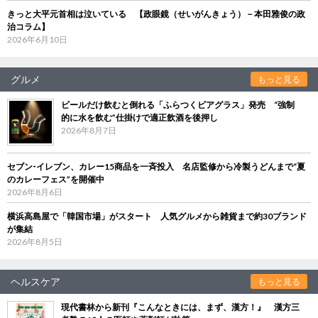
きっと大平元首相は泣いている 【政眼鏡（せいがんきょう）－本田雅俊の政
治コラム】
2026年6月10日
グルメ
もっと見る
ビールだけ飲むと倒れる「ふらつくビアグラス」発売 “強制
的に水を飲む”仕掛けで適正飲酒を後押し
2026年8月7日
セブン‐イレブン、カレー15商品を一斉投入 名店監修から冷製うどんまで“夏
のカレーフェス”を開催中
2026年8月6日
横浜高島屋で「韓国市場」がスタート 人気グルメから雑貨まで約30ブランド
が集結
2026年8月5日
ヘルスケア
もっと見る
現代書林から新刊『こんなときには、まず、漢方！』 漢方三