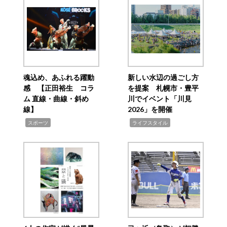
魂込め、あふれる躍動
新しい水辺の過ごし方
感 【正田裕生 コラ
を提案 札幌市・豊平
ム 直線・曲線・斜め
川でイベント「川見
線】
2026」を開催
,
,
スポーツ
ライフスタイル