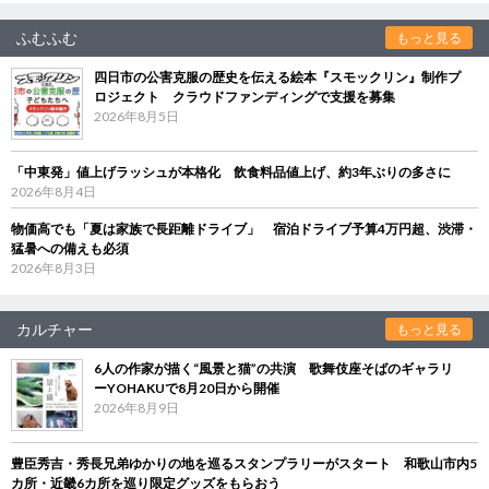
ふむふむ
もっと見る
四日市の公害克服の歴史を伝える絵本『スモックリン』制作プ
ロジェクト クラウドファンディングで支援を募集
2026年8月5日
「中東発」値上げラッシュが本格化 飲食料品値上げ、約3年ぶりの多さに
2026年8月4日
物価高でも「夏は家族で長距離ドライブ」 宿泊ドライブ予算4万円超、渋滞・
猛暑への備えも必須
2026年8月3日
カルチャー
もっと見る
6人の作家が描く“風景と猫”の共演 歌舞伎座そばのギャラリ
ーYOHAKUで8月20日から開催
2026年8月9日
豊臣秀吉・秀長兄弟ゆかりの地を巡るスタンプラリーがスタート 和歌山市内5
カ所・近畿6カ所を巡り限定グッズをもらおう