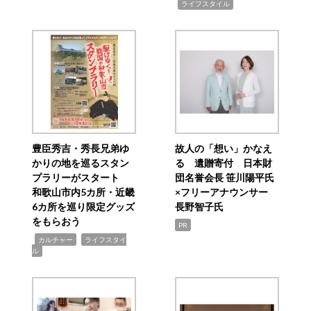
,
ライフスタイル
豊臣秀吉・秀長兄弟ゆ
故人の「想い」かなえ
かりの地を巡るスタン
る 遺贈寄付 日本財
プラリーがスタート
団名誉会長 笹川陽平氏
和歌山市内5カ所・近畿
×フリーアナウンサー
6カ所を巡り限定グッズ
長野智子氏
をもらおう
PR
,
,
カルチャー
ライフスタイ
ル