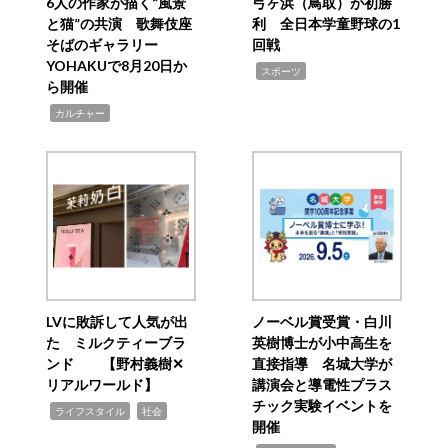
6人の作家が描く“風景
弓ヶ浜（鳥取）が初勝
と猫”の共演 歌舞伎座
利 全日本学童野球の1
そばのギャラリー
回戦
YOHAKUで8月20日か
,
スポーツ
ら開催
,
カルチャー
LVに敗訴して人気が出
ノーベル賞受賞・白川
た ミルクティーブラ
英樹博士が小中高生を
ンド 【野村義樹✕
直接指導 名城大学が
リアルワールド】
講演会と導電性プラス
チック実験イベントを
,
,
ライフスタイル
社会
開催