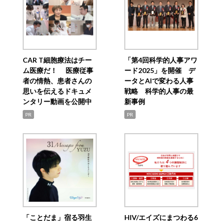
CAR T細胞療法はチー
「第4回科学的人事アワ
ム医療だ！ 医療従事
ード2025」を開催 デ
者の情熱、患者さんの
ータとAIで変わる人事
思いを伝えるドキュメ
戦略 科学的人事の最
ンタリー動画を公開中
新事例
PR
PR
「ことだま」宿る羽生
HIV/エイズにまつわる6