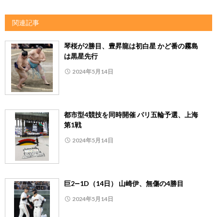
関連記事
琴桜が2勝目、豊昇龍は初白星 かど番の霧島
は黒星先行
2024年5月14日
都市型4競技を同時開催 パリ五輪予選、上海
第1戦
2024年5月14日
巨2―1D（14日） 山崎伊、無傷の4勝目
2024年5月14日