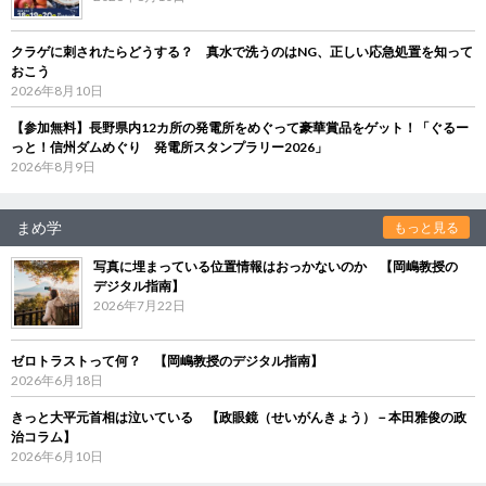
クラゲに刺されたらどうする？ 真水で洗うのはNG、正しい応急処置を知って
おこう
2026年8月10日
【参加無料】長野県内12カ所の発電所をめぐって豪華賞品をゲット！「ぐるー
っと！信州ダムめぐり 発電所スタンプラリー2026」
2026年8月9日
まめ学
もっと見る
写真に埋まっている位置情報はおっかないのか 【岡嶋教授の
デジタル指南】
2026年7月22日
ゼロトラストって何？ 【岡嶋教授のデジタル指南】
2026年6月18日
きっと大平元首相は泣いている 【政眼鏡（せいがんきょう）－本田雅俊の政
治コラム】
2026年6月10日