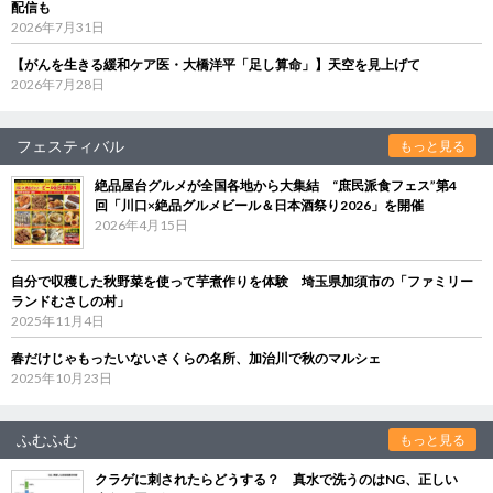
配信も
2026年7月31日
【がんを生きる緩和ケア医・大橋洋平「足し算命」】天空を見上げて
2026年7月28日
フェスティバル
もっと見る
絶品屋台グルメが全国各地から大集結 “庶民派食フェス”第4
回「川口×絶品グルメビール＆日本酒祭り2026」を開催
2026年4月15日
自分で収穫した秋野菜を使って芋煮作りを体験 埼玉県加須市の「ファミリー
ランドむさしの村」
2025年11月4日
春だけじゃもったいないさくらの名所、加治川で秋のマルシェ
2025年10月23日
ふむふむ
もっと見る
クラゲに刺されたらどうする？ 真水で洗うのはNG、正しい