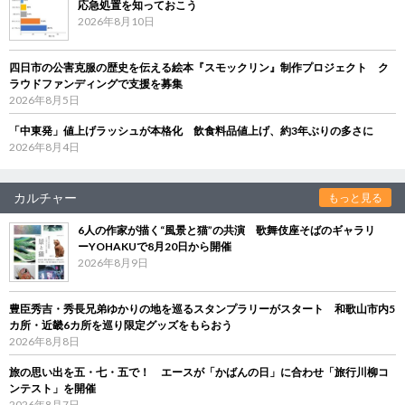
応急処置を知っておこう
2026年8月10日
四日市の公害克服の歴史を伝える絵本『スモックリン』制作プロジェクト ク
ラウドファンディングで支援を募集
2026年8月5日
「中東発」値上げラッシュが本格化 飲食料品値上げ、約3年ぶりの多さに
2026年8月4日
カルチャー
もっと見る
6人の作家が描く“風景と猫”の共演 歌舞伎座そばのギャラリ
ーYOHAKUで8月20日から開催
2026年8月9日
豊臣秀吉・秀長兄弟ゆかりの地を巡るスタンプラリーがスタート 和歌山市内5
カ所・近畿6カ所を巡り限定グッズをもらおう
2026年8月8日
旅の思い出を五・七・五で！ エースが「かばんの日」に合わせ「旅行川柳コ
ンテスト」を開催
2026年8月7日