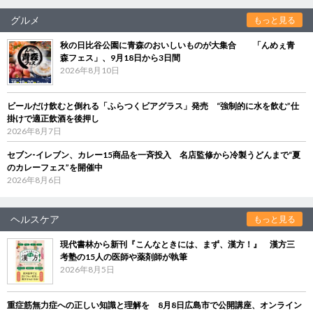
グルメ
もっと見る
秋の日比谷公園に青森のおいしいものが大集合 「んめぇ青
森フェス」、9月18日から3日間
2026年8月10日
ビールだけ飲むと倒れる「ふらつくビアグラス」発売 “強制的に水を飲む”仕
掛けで適正飲酒を後押し
2026年8月7日
セブン‐イレブン、カレー15商品を一斉投入 名店監修から冷製うどんまで“夏
のカレーフェス”を開催中
2026年8月6日
ヘルスケア
もっと見る
現代書林から新刊『こんなときには、まず、漢方！』 漢方三
考塾の15人の医師や薬剤師が執筆
2026年8月5日
重症筋無力症への正しい知識と理解を 8月8日広島市で公開講座、オンライン