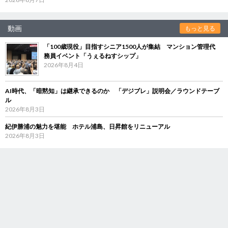
動画
もっと見る
「100歳現役」目指すシニア1500人が集結 マンション管理代
務員イベント「うぇるねすシップ」
2026年8月4日
AI時代、「暗黙知」は継承できるのか 「デジブレ」説明会／ラウンドテーブ
ル
2026年8月3日
紀伊勝浦の魅力を堪能 ホテル浦島、日昇館をリニューアル
2026年8月3日