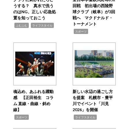
うする？ 真水で洗う
回戦 初出場の西陵野
のはNG、正しい応急処
球クラブ（岐阜）が3回
置を知っておこう
戦へ マクドナルド・
トーナメント
,
,
ふむふむ
ライフスタイル
,
スポーツ
魂込め、あふれる躍動
新しい水辺の過ごし方
感 【正田裕生 コラ
を提案 札幌市・豊平
ム 直線・曲線・斜め
川でイベント「川見
線】
2026」を開催
,
,
スポーツ
ライフスタイル