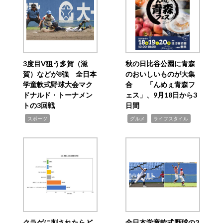
3度目V狙う多賀（滋
秋の日比谷公園に青森
賀）などが8強 全日本
のおいしいものが大集
学童軟式野球大会マク
合 「んめぇ青森フ
ドナルド・トーナメン
ェス」、9月18日から3
トの3回戦
日間
,
,
,
スポーツ
グルメ
ライフスタイル
クラゲに刺されたらど
全日本学童軟式野球の2