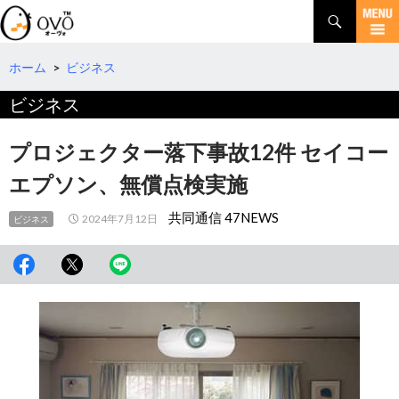
検
索
コ
ン
テ
ホーム
>
ビジネス
ン
ビジネス
ツ
へ
移
プロジェクター落下事故12件 セイコー
動
エプソン、無償点検実施
共同通信 47NEWS
2024年7月12日
ビジネス