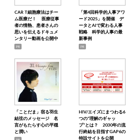
CAR T細胞療法はチー
「第4回科学的人事アワ
ム医療だ！ 医療従事
ード2025」を開催 デ
者の情熱、患者さんの
ータとAIで変わる人事
思いを伝えるドキュメ
戦略 科学的人事の最
ンタリー動画を公開中
新事例
PR
PR
「ことだま」宿る羽生
HIV/エイズにまつわる6
結弦のメッセージ 名
つの“理解のギャッ
言がもたらす心の平穏
プ”とは？ 2030年の流
と潤い
行終結を目指すGAP6の
特設サイトを公開
PR