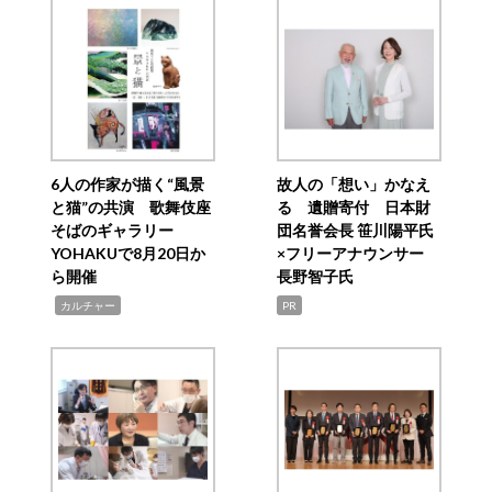
6人の作家が描く“風景
故人の「想い」かなえ
と猫”の共演 歌舞伎座
る 遺贈寄付 日本財
そばのギャラリー
団名誉会長 笹川陽平氏
YOHAKUで8月20日か
×フリーアナウンサー
ら開催
長野智子氏
,
カルチャー
PR