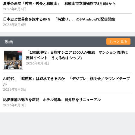
夏季企画展「秀吉・秀長と和歌山」 和歌山市立博物館で8月8日から
2026年8月6日
日本史と世界史を旅するRPG 「時渡り」、iOS/Androidで配信開始
2026年8月6日
動画
もっと見る
「100歳現役」目指すシニア1500人が集結 マンション管理代
務員イベント「うぇるねすシップ」
2026年8月4日
AI時代、「暗黙知」は継承できるのか 「デジブレ」説明会／ラウンドテーブ
ル
2026年8月3日
紀伊勝浦の魅力を堪能 ホテル浦島、日昇館をリニューアル
2026年8月3日