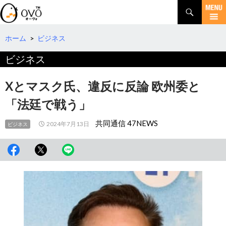
検
索
コ
ン
テ
ホーム
>
ビジネス
ン
ビジネス
ツ
へ
移
Xとマスク氏、違反に反論 欧州委と
動
「法廷で戦う」
共同通信 47NEWS
2024年7月13日
ビジネス