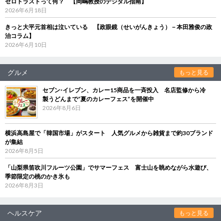
ゼロトラストって何？ 【岡嶋教授のデジタル指南】
2026年6月18日
きっと大平元首相は泣いている 【政眼鏡（せいがんきょう）－本田雅俊の政
治コラム】
2026年6月10日
グルメ
もっと見る
セブン‐イレブン、カレー15商品を一斉投入 名店監修から冷
製うどんまで“夏のカレーフェス”を開催中
2026年8月6日
横浜高島屋で「韓国市場」がスタート 人気グルメから雑貨まで約30ブランド
が集結
2026年8月5日
「山梨県笛吹川フルーツ公園」でサマーフェス 富士山を眺めながら水遊び、
季節限定の桃のかき氷も
2026年8月3日
ヘルスケア
もっと見る