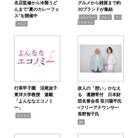
名店監修から冷製うど
グルメから雑貨まで約
んまで“夏のカレーフェ
30ブランドが集結
ス”を開催中
,
,
,
カルチャー
グルメ
ライ
フスタイル
,
グルメ
行革甲子園 沼尾波子
故人の「想い」かなえ
東洋大学教授 連載
る 遺贈寄付 日本財
「よんななエコノミ
団名誉会長 笹川陽平氏
ー」
×フリーアナウンサー
長野智子氏
,
ビジネス
PR