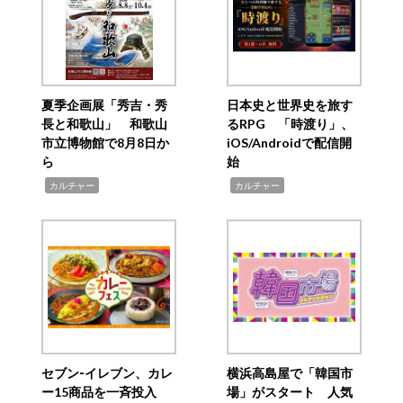
夏季企画展「秀吉・秀
日本史と世界史を旅す
長と和歌山」 和歌山
るRPG 「時渡り」、
市立博物館で8月8日か
iOS/Androidで配信開
ら
始
,
,
カルチャー
カルチャー
セブン‐イレブン、カレ
横浜高島屋で「韓国市
ー15商品を一斉投入
場」がスタート 人気