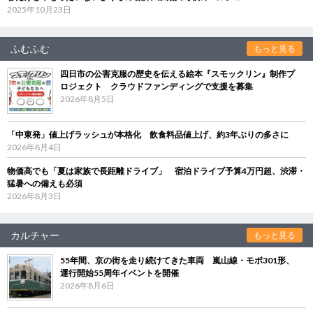
2025年10月23日
ふむふむ
もっと見る
四日市の公害克服の歴史を伝える絵本『スモックリン』制作プ
ロジェクト クラウドファンディングで支援を募集
2026年8月5日
「中東発」値上げラッシュが本格化 飲食料品値上げ、約3年ぶりの多さに
2026年8月4日
物価高でも「夏は家族で長距離ドライブ」 宿泊ドライブ予算4万円超、渋滞・
猛暑への備えも必須
2026年8月3日
カルチャー
もっと見る
55年間、京の街を走り続けてきた車両 嵐山線・モボ301形、
運行開始55周年イベントを開催
2026年8月6日