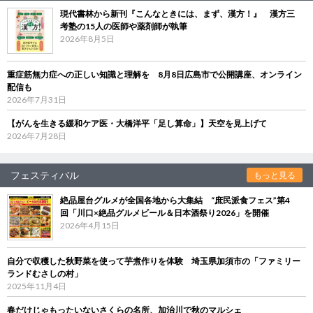
現代書林から新刊『こんなときには、まず、漢方！』 漢方三
考塾の15人の医師や薬剤師が執筆
2026年8月5日
重症筋無力症への正しい知識と理解を 8月8日広島市で公開講座、オンライン
配信も
2026年7月31日
【がんを生きる緩和ケア医・大橋洋平「足し算命」】天空を見上げて
2026年7月28日
フェスティバル
もっと見る
絶品屋台グルメが全国各地から大集結 “庶民派食フェス”第4
回「川口×絶品グルメビール＆日本酒祭り2026」を開催
2026年4月15日
自分で収穫した秋野菜を使って芋煮作りを体験 埼玉県加須市の「ファミリー
ランドむさしの村」
2025年11月4日
春だけじゃもったいないさくらの名所、加治川で秋のマルシェ