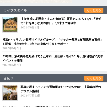
ライフスタイル
もっと見る
【京都 湯の花温泉・すみや亀峰菴】夏限定のおもてなし「旅館
で“涼”を楽しむ夏の休日」8月末まで開催中
2026年8月6日
横浜F・マリノス×日清オイリオグループ、「サッカー教室&食育講座 in 宮崎」
を開催 小学1年生～3年生の身体づくりをサポート
2026年8月6日
55年間、京の街を走り続けてきた車両 嵐山線・モボ301形、運行開始55周年
イベントを開催
2026年8月6日
まめ学
もっと見る
写真に埋まっている位置情報はおっかないのか 【岡嶋教授の
デジタル指南】
2026年7月22日