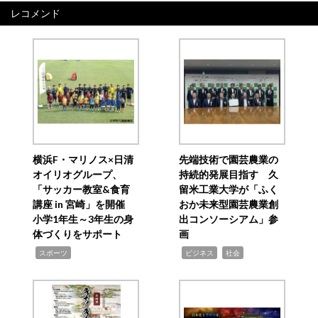
レコメンド
横浜F・マリノス×日清
先端技術で園芸農業の
オイリオグループ、
持続的発展目指す 久
「サッカー教室&食育
留米工業大学が「ふく
講座 in 宮崎」を開催
おか未来型園芸農業創
小学1年生～3年生の身
出コンソーシアム」参
体づくりをサポート
画
,
,
,
スポーツ
ビジネス
社会