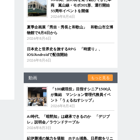
両 嵐山線・モボ301形、運行開始
55周年イベントを開催
2026年8月6日
夏季企画展「秀吉・秀長と和歌山」 和歌山市立博
物館で8月8日から
2026年8月6日
日本史と世界史を旅するRPG 「時渡り」、
iOS/Androidで配信開始
2026年8月6日
動画
もっと見る
「100歳現役」目指すシニア1500人
が集結 マンション管理代務員イベ
ント「うぇるねすシップ」
2026年8月4日
AI時代、「暗黙知」は継承できるのか 「デジブ
レ」説明会／ラウンドテーブル
2026年8月3日
紀伊勝浦の魅力を堪能 ホテル浦島、日昇館をリニ