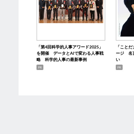
「第4回科学的人事アワード2025」
「ことだ
を開催 データとAIで変わる人事戦
ージ 名
略 科学的人事の最新事例
い
PR
PR