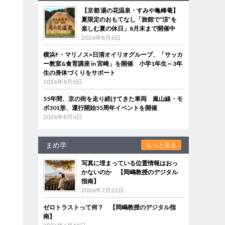
【京都 湯の花温泉・すみや亀峰菴】
夏限定のおもてなし「旅館で“涼”を
楽しむ夏の休日」8月末まで開催中
2026年8月6日
横浜F・マリノス×日清オイリオグループ、「サッカ
ー教室&食育講座 in 宮崎」を開催 小学1年生～3年
生の身体づくりをサポート
2026年8月6日
55年間、京の街を走り続けてきた車両 嵐山線・モ
ボ301形、運行開始55周年イベントを開催
2026年8月6日
まめ学
もっと見る
写真に埋まっている位置情報はおっ
かないのか 【岡嶋教授のデジタル
指南】
2026年7月22日
ゼロトラストって何？ 【岡嶋教授のデジタル指
南】