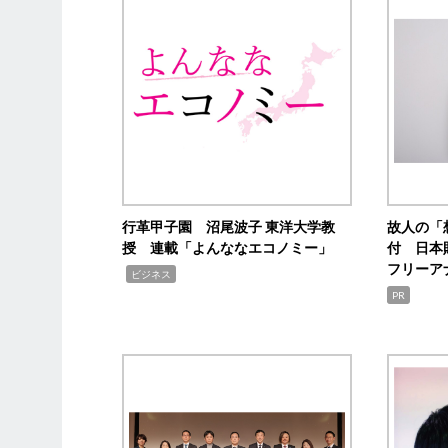
行革甲子園 沼尾波子 東洋大学教
故人の「
授 連載「よんななエコノミー」
付 日本
フリーア
,
ビジネス
PR