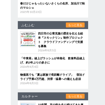
春だけじゃもったいないさくらの名所、加治川で秋
のマルシェ
2025年10月23日
ふむふむ
もっと見る
四日市の公害克服の歴史を伝える絵
本『スモックリン』制作プロジェク
ト クラウドファンディングで支援
を募集
2026年8月5日
「中東発」値上げラッシュが本格化 飲食料品値上
げ、約3年ぶりの多さに
2026年8月4日
物価高でも「夏は家族で長距離ドライブ」 宿泊ド
ライブ予算4万円超、渋滞・猛暑への備えも必須
2026年8月3日
カルチャー
もっと見る
55年間、京の街を走り続けてきた車