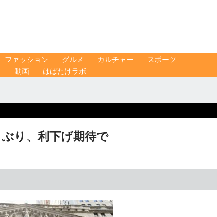
ファッション
グルメ
カルチャー
スポーツ
ス
動画
はばたけラボ
カ月ぶり、利下げ期待で