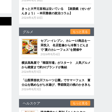
2026年6月18日
きっと大平元首相は泣いている 【政眼鏡（せいが
んきょう）－本田雅俊の政治コラム】
2026年6月10日
グルメ
もっと見る
セブン‐イレブン、カレー15商品を一
斉投入 名店監修から冷製うどんま
で“夏のカレーフェス”を開催中
2026年8月6日
横浜高島屋で「韓国市場」がスタート 人気グルメ
から雑貨まで約30ブランドが集結
2026年8月5日
「山梨県笛吹川フルーツ公園」でサマーフェス 富
士山を眺めながら水遊び、季節限定の桃のかき氷も
2026年8月3日
ヘルスケア
もっと見る