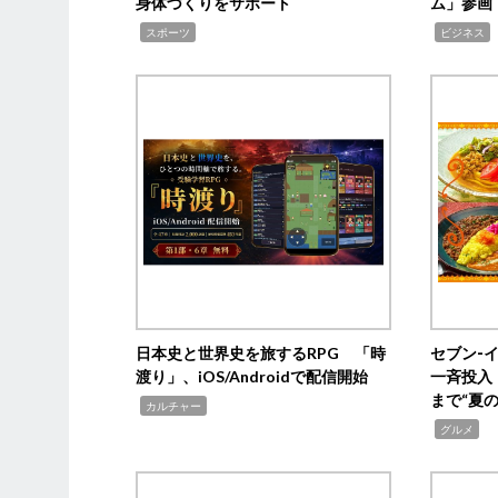
身体づくりをサポート
ム」参画
,
,
,
スポーツ
ビジネス
日本史と世界史を旅するRPG 「時
セブン‐
渡り」、iOS/Androidで配信開始
一斉投入
まで“夏
,
カルチャー
,
グルメ