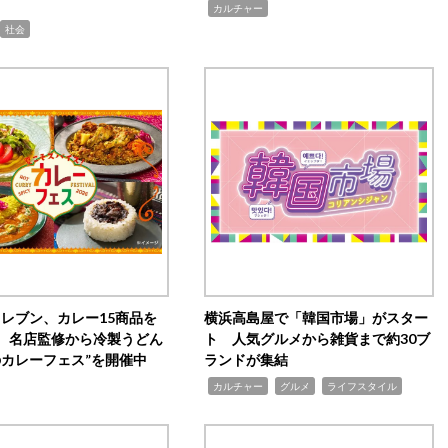
,
カルチャー
社会
イレブン、カレー15商品を
横浜高島屋で「韓国市場」がスター
 名店監修から冷製うどん
ト 人気グルメから雑貨まで約30ブ
のカレーフェス”を開催中
ランドが集結
,
,
,
カルチャー
グルメ
ライフスタイル