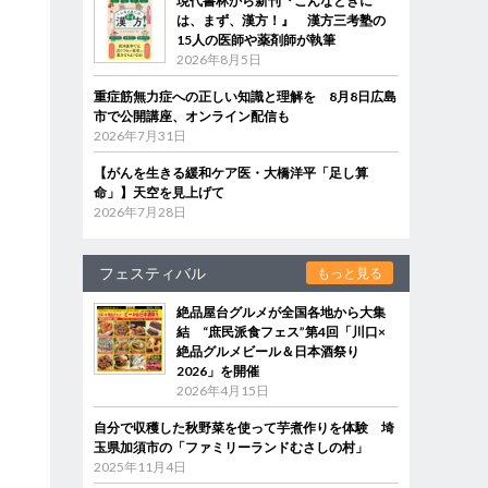
現代書林から新刊『こんなときに
は、まず、漢方！』 漢方三考塾の
15人の医師や薬剤師が執筆
2026年8月5日
重症筋無力症への正しい知識と理解を 8月8日広島
市で公開講座、オンライン配信も
2026年7月31日
【がんを生きる緩和ケア医・大橋洋平「足し算
命」】天空を見上げて
2026年7月28日
フェスティバル
もっと見る
絶品屋台グルメが全国各地から大集
結 “庶民派食フェス”第4回「川口×
絶品グルメビール＆日本酒祭り
2026」を開催
2026年4月15日
自分で収穫した秋野菜を使って芋煮作りを体験 埼
玉県加須市の「ファミリーランドむさしの村」
2025年11月4日