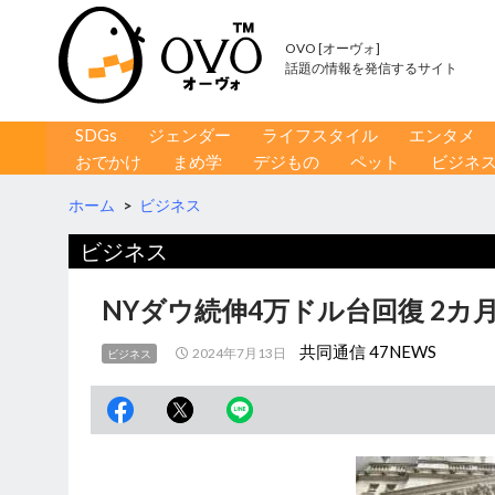
OVO [オーヴォ]
話題の情報を発信するサイト
コンテンツへ移動
検
SDGs
ジェンダー
ライフスタイル
エンタメ
索
おでかけ
まめ学
デジもの
ペット
ビジネ
ホーム
>
ビジネス
ビジネス
NYダウ続伸4万ドル台回復 2
共同通信 47NEWS
2024年7月13日
ビジネス