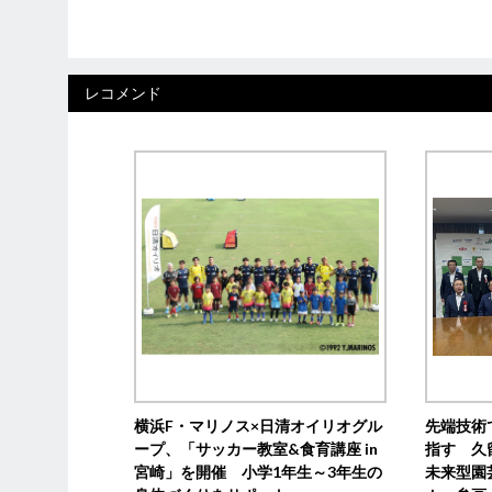
レコメンド
横浜F・マリノス×日清オイリオグル
先端技術
ープ、「サッカー教室&食育講座 in
指す 久
宮崎」を開催 小学1年生～3年生の
未来型園