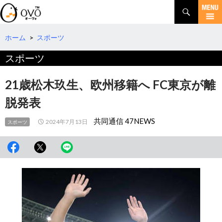
検
索
コ
ン
テ
ホーム
>
スポーツ
ン
スポーツ
ツ
へ
移
21歳松木玖生、欧州移籍へ FC東京が離
動
脱発表
共同通信 47NEWS
2024年7月13日
スポーツ