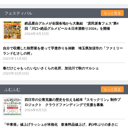
フェスティバル
もっと見る
絶品屋台グルメが全国各地から大集結 “庶民派食フェス”第4
回「川口×絶品グルメビール＆日本酒祭り2026」を開催
2026年4月15日
自分で収穫した秋野菜を使って芋煮作りを体験 埼玉県加須市の「ファミリー
ランドむさしの村」
2025年11月4日
春だけじゃもったいないさくらの名所、加治川で秋のマルシェ
2025年10月23日
ふむふむ
もっと見る
四日市の公害克服の歴史を伝える絵本『スモックリン』制作プ
ロジェクト クラウドファンディングで支援を募集
2026年8月5日
「中東発」値上げラッシュが本格化 飲食料品値上げ、約3年ぶりの多さに