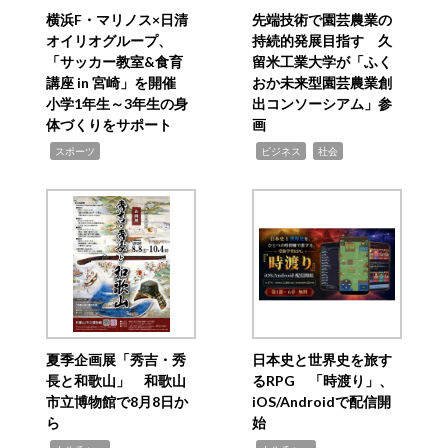
横浜F・マリノス×日清
先端技術で園芸農業の
オイリオグループ、
持続的発展目指す 久
「サッカー教室&食育
留米工業大学が「ふく
講座 in 宮崎」を開催
おか未来型園芸農業創
小学1年生～3年生の身
出コンソーシアム」参
体づくりをサポート
画
,
,
,
スポーツ
ビジネス
社会
夏季企画展「秀吉・秀
日本史と世界史を旅す
長と和歌山」 和歌山
るRPG 「時渡り」、
市立博物館で8月8日か
iOS/Androidで配信開
ら
始