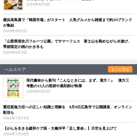
2026年8月6日
横浜高島屋で「韓国市場」がスタート 人気グルメから雑貨まで約30ブランド
が集結
2026年8月5日
「山梨県笛吹川フルーツ公園」でサマーフェス 富士山を眺めながら水遊び、
季節限定の桃のかき氷も
2026年8月3日
ヘルスケア
もっと見る
現代書林から新刊『こんなときには、まず、漢方！』 漢方三
考塾の15人の医師や薬剤師が執筆
2026年8月5日
重症筋無力症への正しい知識と理解を 8月8日広島市で公開講座、オンライン
配信も
2026年7月31日
【がんを生きる緩和ケア医・大橋洋平「足し算命」】天空を見上げて
2026年7月28日