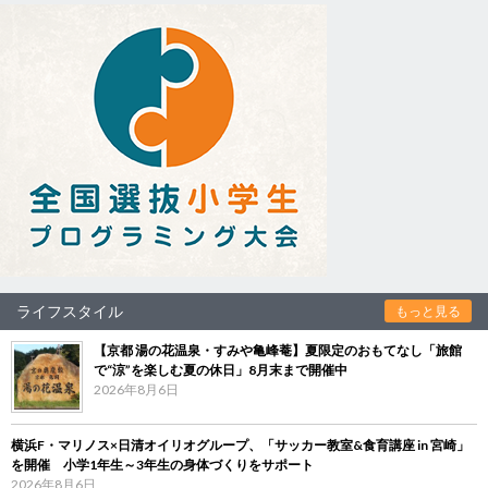
ライフスタイル
もっと見る
【京都 湯の花温泉・すみや亀峰菴】夏限定のおもてなし「旅館
で“涼”を楽しむ夏の休日」8月末まで開催中
2026年8月6日
横浜F・マリノス×日清オイリオグループ、「サッカー教室&食育講座 in 宮崎」
を開催 小学1年生～3年生の身体づくりをサポート
2026年8月6日