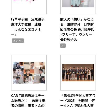
行革甲子園 沼尾波子
故人の「想い」かなえ
東洋大学教授 連載
る 遺贈寄付 日本財
「よんななエコノミ
団名誉会長 笹川陽平氏
ー」
×フリーアナウンサー
長野智子氏
,
ビジネス
PR
CAR T細胞療法はチー
「第4回科学的人事アワ
ム医療だ！ 医療従事
ード2025」を開催 デ
者の情熱、患者さんの
ータとAIで変わる人事