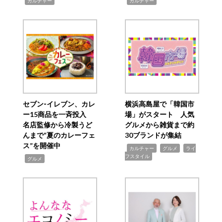
,
,
カルチャー
カルチャー
セブン‐イレブン、カレ
横浜高島屋で「韓国市
ー15商品を一斉投入
場」がスタート 人気
名店監修から冷製うど
グルメから雑貨まで約
んまで“夏のカレーフェ
30ブランドが集結
ス”を開催中
,
,
,
カルチャー
グルメ
ライ
フスタイル
,
グルメ