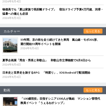
2026年8月4日
物価高でも「夏は家族で長距離ドライブ」 宿泊ドライブ予算4万円超、渋滞・
猛暑への備えも必須
2026年8月3日
カルチャー
もっと見る
55年間、京の街を走り続けてきた車両 嵐山線・モボ301形、
運行開始55周年イベントを開催
2026年8月6日
夏季企画展「秀吉・秀長と和歌山」 和歌山市立博物館で8月8日から
2026年8月6日
日本史と世界史を旅するRPG 「時渡り」、iOS/Androidで配信開始
2026年8月6日
動画
もっと見る
「100歳現役」目指すシニア1500人が集結 マンション管理代
務員イベント「うぇるねすシップ」