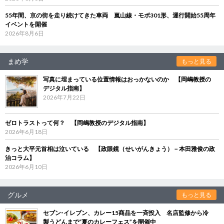
55年間、京の街を走り続けてきた車両 嵐山線・モボ301形、運行開始55周年
イベントを開催
2026年8月6日
まめ学
もっと見る
写真に埋まっている位置情報はおっかないのか 【岡嶋教授の
デジタル指南】
2026年7月22日
ゼロトラストって何？ 【岡嶋教授のデジタル指南】
2026年6月18日
きっと大平元首相は泣いている 【政眼鏡（せいがんきょう）－本田雅俊の政
治コラム】
2026年6月10日
グルメ
もっと見る
セブン‐イレブン、カレー15商品を一斉投入 名店監修から冷
製うどんまで“夏のカレーフェス”を開催中