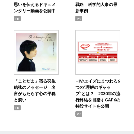
思いを伝えるドキュメ
戦略 科学的人事の最
ンタリー動画を公開中
新事例
PR
PR
「ことだま」宿る羽生
HIV/エイズにまつわる6
結弦のメッセージ 名
つの“理解のギャッ
言がもたらす心の平穏
プ”とは？ 2030年の流
と潤い
行終結を目指すGAP6の
特設サイトを公開
PR
PR