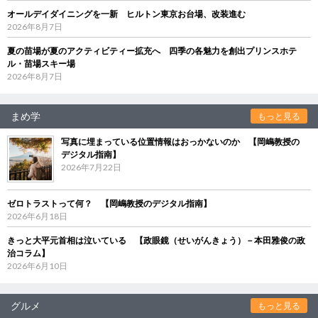
オールデイダイニングを一新 ヒルトン東京お台場、改装進む
2026年8月7日
夏の苗場が夏のアクティビティー拡充へ 四季の各魅力を創出プリンスホテ
ル・苗場スキー場
2026年8月7日
まめ学
もっと見る
写真に埋まっている位置情報はおっかないのか 【岡嶋教授の
デジタル指南】
2026年7月22日
ゼロトラストって何？ 【岡嶋教授のデジタル指南】
2026年6月18日
きっと大平元首相は泣いている 【政眼鏡（せいがんきょう）－本田雅俊の政
治コラム】
2026年6月10日
グルメ
もっと見る