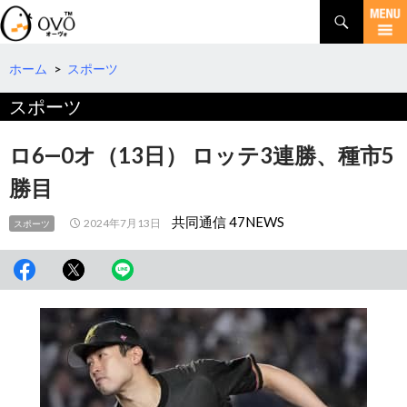
検
索
コ
ン
テ
ホーム
>
スポーツ
ン
スポーツ
ツ
へ
移
ロ6―0オ（13日） ロッテ3連勝、種市5
動
勝目
共同通信 47NEWS
2024年7月13日
スポーツ