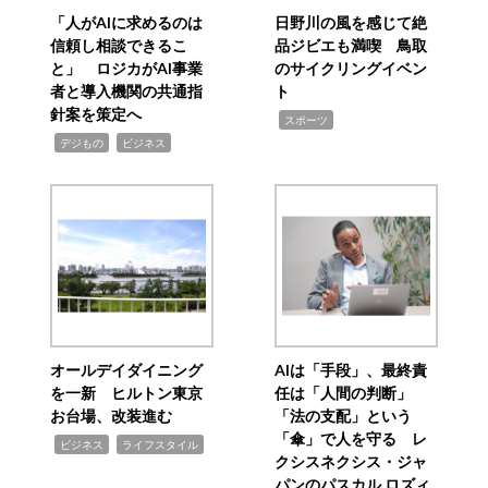
「人がAIに求めるのは
日野川の風を感じて絶
信頼し相談できるこ
品ジビエも満喫 鳥取
と」 ロジカがAI事業
のサイクリングイベン
者と導入機関の共通指
ト
針案を策定へ
,
スポーツ
,
,
デジもの
ビジネス
オールデイダイニング
AIは「手段」、最終責
を一新 ヒルトン東京
任は「人間の判断」
お台場、改装進む
「法の支配」という
「傘」で人を守る レ
,
,
ビジネス
ライフスタイル
クシスネクシス・ジャ
パンのパスカル ロズィ