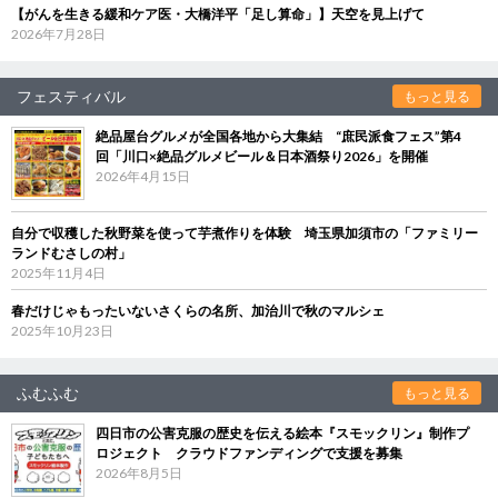
【がんを生きる緩和ケア医・大橋洋平「足し算命」】天空を見上げて
2026年7月28日
フェスティバル
もっと見る
絶品屋台グルメが全国各地から大集結 “庶民派食フェス”第4
回「川口×絶品グルメビール＆日本酒祭り2026」を開催
2026年4月15日
自分で収穫した秋野菜を使って芋煮作りを体験 埼玉県加須市の「ファミリー
ランドむさしの村」
2025年11月4日
春だけじゃもったいないさくらの名所、加治川で秋のマルシェ
2025年10月23日
ふむふむ
もっと見る
四日市の公害克服の歴史を伝える絵本『スモックリン』制作プ
ロジェクト クラウドファンディングで支援を募集
2026年8月5日