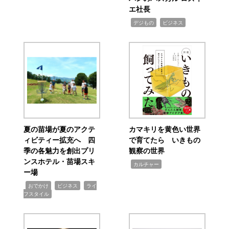
エ社長
,
,
デジもの
ビジネス
夏の苗場が夏のアクテ
カマキリを黄色い世界
ィビティー拡充へ 四
で育てたら いきもの
季の各魅力を創出プリ
観察の世界
ンスホテル・苗場スキ
,
カルチャー
ー場
,
,
,
おでかけ
ビジネス
ライ
フスタイル