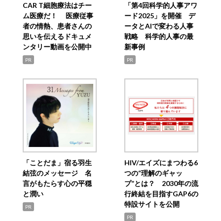
CAR T細胞療法はチー
「第4回科学的人事アワ
ム医療だ！ 医療従事
ード2025」を開催 デ
者の情熱、患者さんの
ータとAIで変わる人事
思いを伝えるドキュメ
戦略 科学的人事の最
ンタリー動画を公開中
新事例
PR
PR
「ことだま」宿る羽生
HIV/エイズにまつわる6
結弦のメッセージ 名
つの“理解のギャッ
言がもたらす心の平穏
プ”とは？ 2030年の流
と潤い
行終結を目指すGAP6の
特設サイトを公開
PR
PR