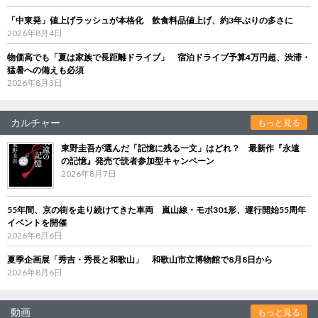
「中東発」値上げラッシュが本格化 飲食料品値上げ、約3年ぶりの多さに
2026年8月4日
物価高でも「夏は家族で長距離ドライブ」 宿泊ドライブ予算4万円超、渋滞・
猛暑への備えも必須
2026年8月3日
カルチャー
もっと見る
東野圭吾が選んだ「記憶に残る一文」はどれ？ 最新作『永遠
の記憶』発売で読者参加型キャンペーン
2026年8月7日
55年間、京の街を走り続けてきた車両 嵐山線・モボ301形、運行開始55周年
イベントを開催
2026年8月6日
夏季企画展「秀吉・秀長と和歌山」 和歌山市立博物館で8月8日から
2026年8月6日
動画
もっと見る