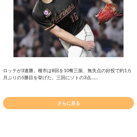
ロッテが3連勝。種市は8回を10奪三振、無失点の好投で約1カ
月ぶりの5勝目を挙げた。三回にソトの3点……
さらに見る