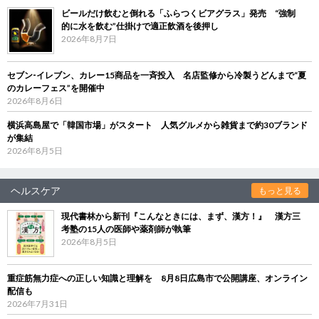
ビールだけ飲むと倒れる「ふらつくビアグラス」発売 “強制
的に水を飲む”仕掛けで適正飲酒を後押し
2026年8月7日
セブン‐イレブン、カレー15商品を一斉投入 名店監修から冷製うどんまで“夏
のカレーフェス”を開催中
2026年8月6日
横浜高島屋で「韓国市場」がスタート 人気グルメから雑貨まで約30ブランド
が集結
2026年8月5日
ヘルスケア
もっと見る
現代書林から新刊『こんなときには、まず、漢方！』 漢方三
考塾の15人の医師や薬剤師が執筆
2026年8月5日
重症筋無力症への正しい知識と理解を 8月8日広島市で公開講座、オンライン
配信も
2026年7月31日