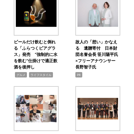
ビールだけ飲むと倒れ
故人の「想い」かなえ
る「ふらつくビアグラ
る 遺贈寄付 日本財
ス」発売 “強制的に水
団名誉会長 笹川陽平氏
を飲む”仕掛けで適正飲
×フリーアナウンサー
酒を後押し
長野智子氏
,
,
グルメ
ライフスタイル
PR